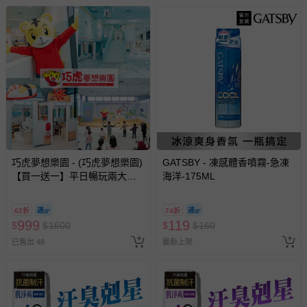
巧虎夢想樂園 - (巧虎夢想樂園)
GATSBY - 凍感體香噴霧-急凍
【買一送一】平日暢玩兩大一
海洋-175ML
小套票 (正券為電子票券現場兌
換，贈送券現場領取)-效期至
62折
74折
2026/10/16 正券逾期視同現金
999
119
$
$
1600
$
$
160
券使用
已售出 48
最新上架