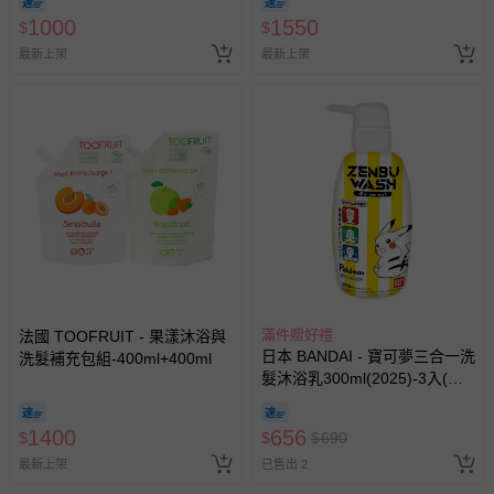
1000
1550
$
$
最新上架
最新上架
滿件贈好禮
法國 TOOFRUIT - 果漾沐浴與
日本 BANDAI - 寶可夢三合一洗
洗髮補充包組-400ml+400ml
髮沐浴乳300ml(2025)-3入(日
本製)
1400
656
$
$
$
690
最新上架
已售出 2