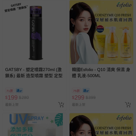
GATSBY - 塑定噴霧270ml (激
韓國Esfolio - Q10 清爽 保濕 身
鎖系) 最新 造型噴霧 塑型 定型
體 乳液-500ML
71折
75折
199
299
$
$
280
$
$
399
最新上架
最新上架