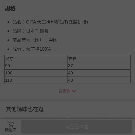
規格
品名：GITA 天竺棉印花短T(立體拼接)
品牌：日本千趣會
商品產地（國）：中國
成分：天竺棉100%
尺寸
衣長
90
37
100
40
110
43
120
46
看更多
130
49
140
52
其他媽咪也在逛
150
56cm
注意事項
商品已停售
1. 尺寸表單位皆為公分(cm)，會因布料彈性、水洗處理、測量
購物車
起訖點等因素，與實際商品尺寸略有誤差