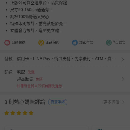
正版公司貨空運來台，品質保證
尺寸90-150cm通通有！
純棉100%舒適又安心
特殊印刷設計，蓄光就能發亮！
立體發泡設計，造型更立體！
口碑嚴選
正品保證
加密付款
7天鑑賞
付款
信用卡・LINE Pay・街口支付・先享後付・ATM・貨到付款・iPASS MONEY
配送
宅配
免運
超商取貨
免運
註冊新會員立即領首購免運券
3 則熱心媽咪評論
更多評價
真實承諾