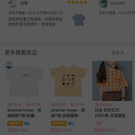
莊馨
BALABO
日本千趣會 - GITA 天竺棉印花短T(立體
日本千趣會 - GITA 天
拼接)-冰淇淋花球-灰藍
拼接)-露營帳篷-白
穿起來好看又有質感，衣服很透氣，
熱熱的夏天很適合，妹妹很愛
更多推薦商品
看更多
滿1件8折，滿2件7折
滿1件8折，滿2件7折
滿2件95折
akachan honpo - 短
akachan honpo - 短
日本 BREEZE -
袖隔熱T恤-刺繡-米
袖T恤-拼接圖案-橘
100%棉 活潑滿版短
白色
色
袖上衣-半圓-橘
即將售完
即將售完
6折
$
280
$
200
$
459
350
250
760
$
$
$