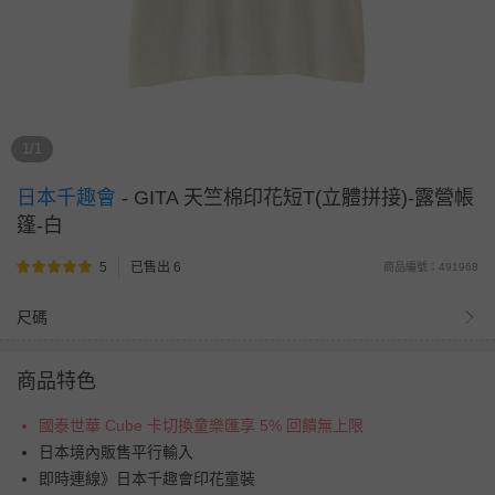
1/1
日本千趣會
-
GITA 天竺棉印花短T(立體拼接)-露營帳
篷-白
5
已售出 6
商品編號：491968
尺碼
商品特色
國泰世華 Cube 卡切換童樂匯享 5% 回饋無上限
日本境內販售平行輸入
即時連線》日本千趣會印花童裝