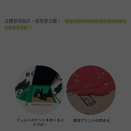
立體發泡設計，造型更立體！
（
建議洗滌的時候把衣服反過來放進洗
衣袋做清洗喔！
）