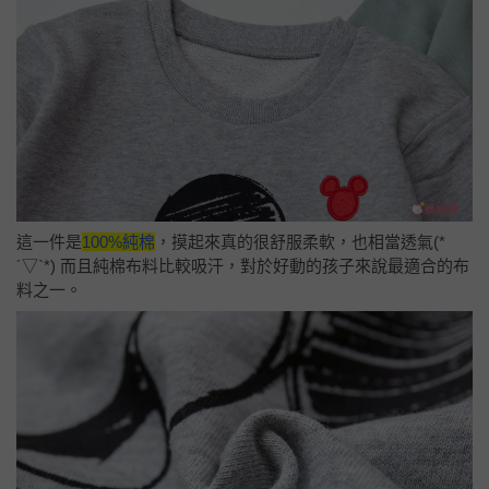
這一件是
100%純棉
，摸起來真的很舒服柔軟，也相當透氣(*
´▽`*) 而且純棉布料比較吸汗，對於好動的孩子來說最適合的布
料之一。