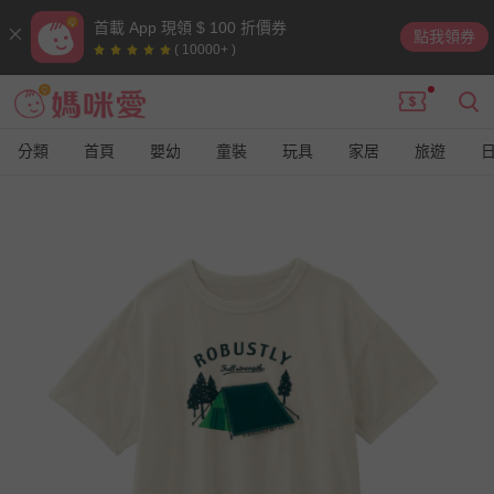
首載 App 現領 $ 100 折價券
點我領券
( 10000+ )
分類
首頁
嬰幼
童裝
玩具
家居
旅遊