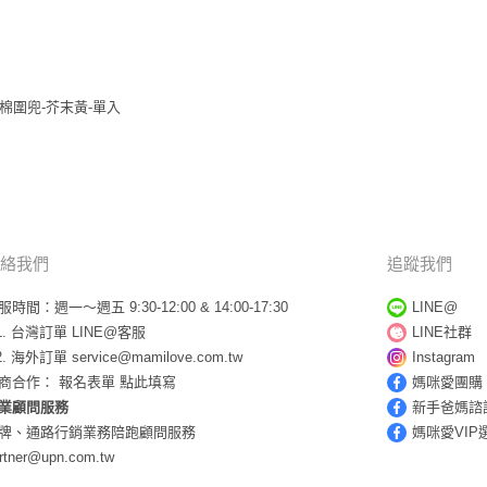
b有機棉圍兜-芥末黃-單入
絡我們
追蹤我們
服時間：週一～週五 9:30-12:00 & 14:00-17:30
LINE@
台灣訂單
LINE@客服
LINE社群
海外訂單
service@mamilove.com.tw
Instagram
商合作：
報名表單 點此填寫
媽咪愛團購
業顧問服務
新手爸媽諮
牌、通路行銷業務陪跑顧問服務
媽咪愛VIP
rtner@upn.com.tw