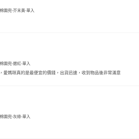
b有機棉圍兜-芥末黃-單入
有機棉圍兜-腮紅-單入
，愛媽咪真的是最便宜的價錢，出貨迅速，收到物品後非常滿意
有機棉圍兜-灰綠-單入