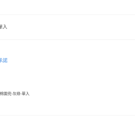
-單入
承諾
有機棉圍兜-灰綠-單入