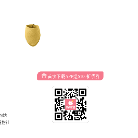
首次下載APP送$100折價券
詢站
選物社