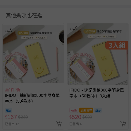
平裝/精裝：膠裝
有無注音：無注音
其他媽咪也在逛
供電資訊：X
規格：21cm(W)×29.6cm(L) ×0.5cm(書背)/64頁/膠裝全彩
適讀年齡：4〜6歲
退換貨須知
您所購買的商品享有7天的鑑賞期／猶豫期權益，但此期間
並非試用期，您所退回的商品必須是未經使用的全新狀態，
包含完整包裝、配件、說明文件及贈品等。
如需退換貨，請於收到商品7天（含例假日內提出），如為
瑕疵退換貨所產生的運費，將由媽咪愛負責處理，若非瑕疵
滿1件9折
IFIDO - 速記訓練800字隨身單
退貨，您可至『查詢訂單』>『已出貨』中查詢該筆訂單，
IFIDO - 速記訓練800字隨身單
字本（50張/本）3入組
並點選『我要退貨』即可進行申請。若有相關退貨問題，請
字本（50張/本）
至媽咪愛
LINE@客服ID: @mamilove
我們將依序為您處理
75折
即將售完
與服務，謝謝。
167
520
$
$
230
$
$
690
已售出 12
已售出 4
針對滿件折/滿額贈…等活動，如因部份退貨，而該訂單保