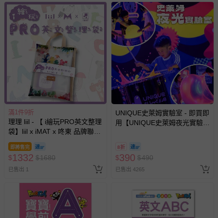
留商品未達活動門檻，將以原價計算，活動贈品亦需一併退
回。
部分商品依據消費者保護法的規定，不適用七天鑑賞期/猶
豫期範圍：
易於腐敗、保存期限較短或解約時即將逾期（例如生鮮
商品、食品等）。
客製化商品（例如客製生日書、姓名貼等）。
報紙、期刊或雜誌（惟書籍如經拆封、使用，則酌收整
滿1件9折
新費用）。
UNIQUE史萊姆實驗室 - 即買即
理理 liil - 【 i繪玩PRO英文整理
用【UNIQUE史萊姆夜光實驗室
經消費者拆封之影音商品或電腦軟體（例如 DVD、CD
袋】liil x iMAT x 咚東 品牌聯名
@ 台北科教館 】2026/6/11-
等）。
商品 (一組)
8/30 (電子票券，於展期現場憑
即將售完
8折
訂單編號兌換，逾期作廢) (大
非以有形媒介提供之數位內容或一經提供即為完成之線
1332
390
$
$
1680
$
$
490
人小孩均一價(3歲以上需購票))
上服務，經消費者事先同意始提供（例如線上課程、遊
已售出 1
已售出 4265
戲或活動點數等）。
已拆封之以下類型商品：
-個人衛生用品（例如尿布、貼身衣物、泳裝、襪子、地
墊、寢具類等）。