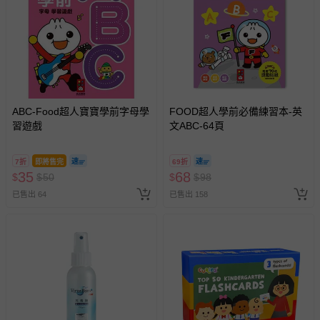
-新生兒親膚衣物（嬰幼兒包巾與背巾、包屁衣、學習
褲、紗布衣等）。
-接觸性孕哺產品（奶嘴、奶瓶、擠乳器、哺乳衣、托腹
帶束縛衣、餐搖椅等）。
-其他原廠盒裝商品封口處已貼上「不可拆封」，或具警
示字句等說明貼紙、封條者。
國際航空、客運、訂房等服務。
ABC-Food超人寶寶學前字母學
FOOD超人學前必備練習本-英
習遊戲
文ABC-64頁
相關的退換貨辦理流程，可詳見：
退換貨 & 退款問題
7折
即將售完
69折
35
68
$
$
50
$
$
98
其他常見問題：
已售出 64
已售出 158
運送服務：目前提供的運送僅限台灣本島。如您位於離島地
區，可能會無法配送，或須依據商品需加收離島運費。廠商
亦保留出貨與否的權利。離島、偏遠地區、樓層親送等加價
費用，可能會另需加收。
商品實際的配達日期，可於訂單個人資料內的查詢訂單內，
已出貨通知之訊息為主。
如您收到商品，請依正常流程檢查是否完好，若商品遇瑕疵