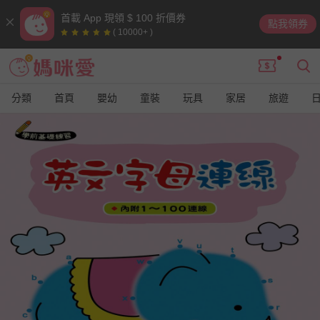
首載 App 現領 $ 100 折價券
點我領券
( 10000+ )
分類
首頁
嬰幼
童裝
玩具
家居
旅遊