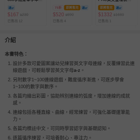
（50張/本）
liil x iMAT x 咚東 品
75折
即將售完
即將售完
牌聯名商品 (一組)
$
167
$
520
$
1332
230
690
1680
$
$
$
已售出 12
已售出 4
已售出 1
介紹
本書特色：
設計多款可愛圖案讓幼兒練習英文字母連線，反覆練習此連
線遊戲，可輕鬆學習英文字母
a-z
。
另附數字1~100連線遊戲，難度循序漸進，可逐步學會
1~100的數字與數序。
各篇均繪出彩圖，協助辨別連線的弧度，增加連線的成就
感。
連線包括各種直線、曲線，經常練習，可強化基礎運筆能
力。
各篇均標註中文，可同時學習認字與基礎認知。
逐篇循序練習，可培養耐心、專注力。