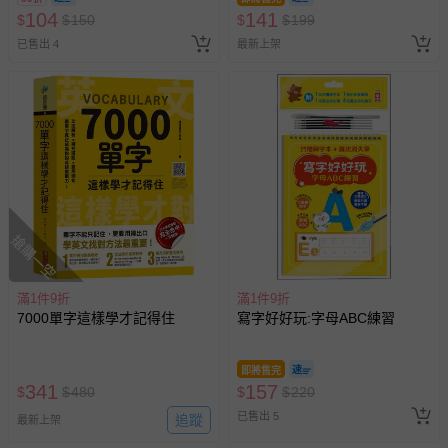
104
141
$
$
150
$
$
199
已售出 4
最新上架
搶購一空
滿1件9折
滿1件9折
7000單字這樣學才記得住
寫字好好玩:字母ABC練習
即將售完
341
157
$
$
480
$
$
220
已售出 5
追蹤
最新上架