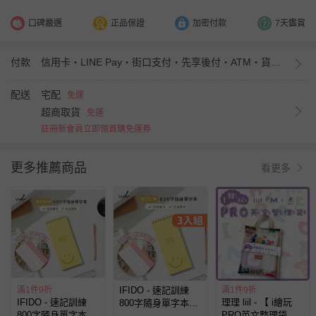
口碑嚴選
正品保證
加密付款
7天鑑賞
付款
信用卡・LINE Pay・街口支付・先享後付・ATM・貨到付款・iPASS MONEY
配送
宅配
免運
超商取貨
免運
註冊新會員立即領首購免運券
更多推薦商品
看更多
滿1件9折
IFIDO - 速記訓練
滿1件9折
IFIDO - 速記訓練
理理 liil - 【 i繪玩
800字隨身單字本
800字隨身單字本
PRO英文整理袋】
（50張/本）3入組