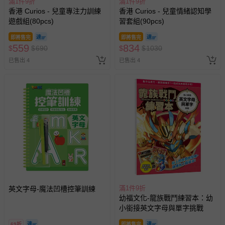
滿1件9折
滿1件9折
香港 Curios - 兒童專注力訓練
香港 Curios - 兒童情緒認知學
遊戲組(80pcs)
習套組(90pcs)
即將售完
即將售完
559
834
$
$
690
$
$
1030
已售出 4
已售出 4
滿1件9折
英文字母-魔法凹槽控筆訓練
幼福文化-龍族戰鬥練習本：幼
小銜接英文字母與單字挑戰
69折
即將售完