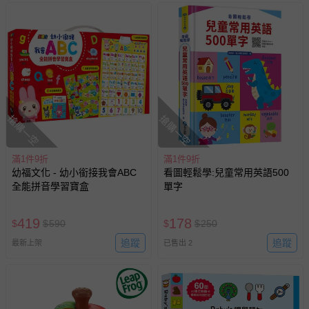
搶購一空
搶購一空
滿1件9折
滿1件9折
幼福文化 - 幼小銜接我會ABC
看圖輕鬆學:兒童常用英語500
全能拼音學習寶盒
單字
419
178
$
$
590
$
$
250
追蹤
追蹤
最新上架
已售出 2