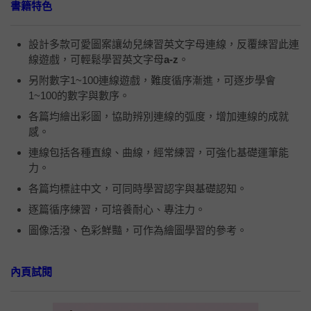
書籍特色
設計多款可愛圖案讓幼兒練習英文字母連線，反覆練習此連
線遊戲，可輕鬆學習英文字母
a-z
。
另附數字1~100連線遊戲，難度循序漸進，可逐步學會
1~100的數字與數序。
各篇均繪出彩圖，協助辨別連線的弧度，增加連線的成就
感。
連線包括各種直線、曲線，經常練習，可強化基礎運筆能
力。
各篇均標註中文，可同時學習認字與基礎認知。
逐篇循序練習，可培養耐心、專注力。
圖像活潑、色彩鮮豔，可作為繪圖學習的參考。
內頁試閱