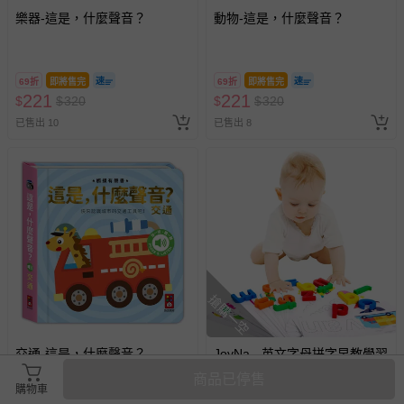
樂器-這是，什麼聲音？
動物-這是，什麼聲音？
69折
即將售完
69折
即將售完
221
221
$
$
320
$
$
320
已售出 10
已售出 8
搶購一空
交通-這是，什麼聲音？
JoyNa - 英文字母拼字早教學習
組 兒童玩具 英文單字拼版-青
商品已停售
蛙
購物車