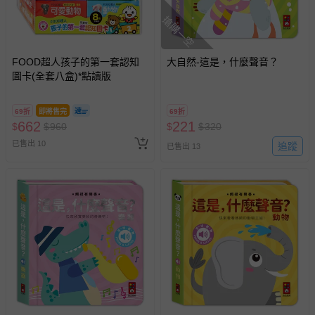
搶購一空
FOOD超人孩子的第一套認知
大自然-這是，什麼聲音？
圖卡(全套八盒)*點讀版
69折
即將售完
69折
662
221
$
$
960
$
$
320
已售出 10
追蹤
已售出 13