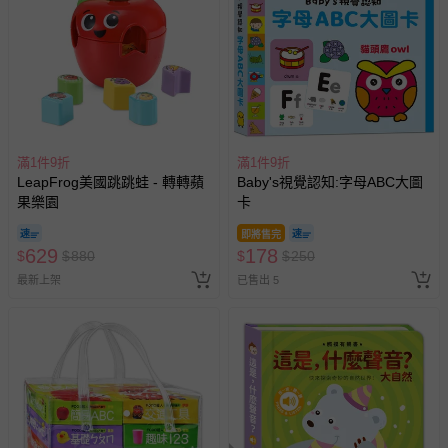
滿1件9折
滿1件9折
LeapFrog美國跳跳蛙 - 轉轉蘋
Baby's視覺認知:字母ABC大圖
果樂園
卡
即將售完
629
178
$
$
880
$
$
250
最新上架
已售出 5