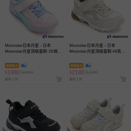
Moonstar日本月星 - 日本
Moonstar日本月星 - 日本
Moonstar月星頂級童鞋-2E楦-
Moonstar月星頂級童鞋-HI高機
腳踏車鞋系列-4024(中小童段)-
能3E寬楦系列-3998(中小童
機能鞋-粉-15~21cm
段)-機能鞋-卡其-15~21cm
即將售完
即將售完
1980
2180
$
$
2080
$
$
2280
最新上架
最新上架