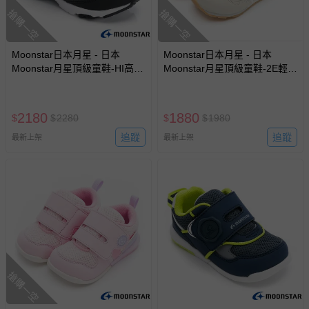
搶購一空
搶購一空
Moonstar日本月星 - 日本
Moonstar日本月星 - 日本
Moonstar月星頂級童鞋-HI高機
Moonstar月星頂級童鞋-2E輕量
能3E寬楦系列-3996(中小童
運動系列-29508(中小童段)-機
段)-機能鞋-黑-15~21cm
能鞋-卡其-17~21cm
2180
1880
$
$
2280
$
$
1980
追蹤
追蹤
最新上架
最新上架
搶購一空