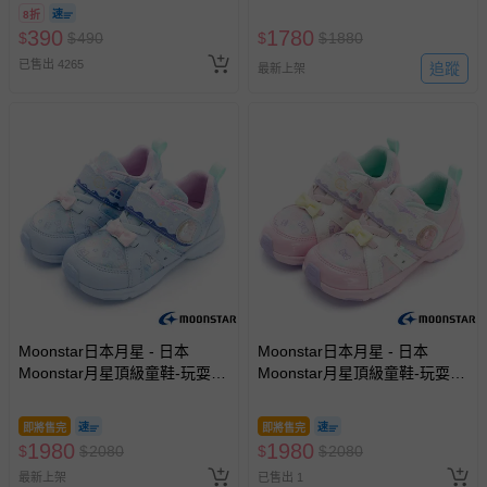
8/30 (電子票券，於展期現場憑
鞋-白-12.5~15cm
8折
訂單編號兌換，逾期作廢) (大
390
1780
$
$
490
$
$
1880
人小孩均一價(3歲以上需購票))
已售出 4265
追蹤
最新上架
Moonstar日本月星 - 日本
Moonstar日本月星 - 日本
Moonstar月星頂級童鞋-玩耍系
Moonstar月星頂級童鞋-玩耍系
列-2E楦-23839(中小童段)-機能
列-2E楦-23834(中小童段)-機能
鞋-藍-15~18cm
鞋-粉-15~18cm
即將售完
即將售完
1980
1980
$
$
2080
$
$
2080
最新上架
已售出 1