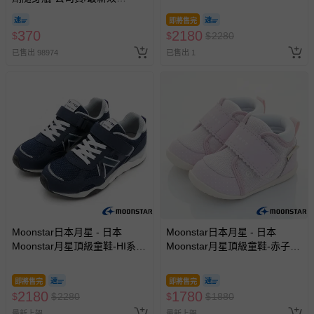
期-100ml
段)-機能鞋-灰-17~24cm
即將售完
370
2180
$
$
$
2280
已售出 98974
已售出 1
Moonstar日本月星 - 日本
Moonstar日本月星 - 日本
Moonstar月星頂級童鞋-HI系列
Moonstar月星頂級童鞋-赤子心
高機能-2E寬楦2380HI5(中大童
護踝系列-2E楦-1664(寶寶段)-
段)-機能鞋-藍-17~24cm
機能鞋-粉-12.5~14.5cm
即將售完
即將售完
2180
1780
$
$
2280
$
$
1880
最新上架
最新上架