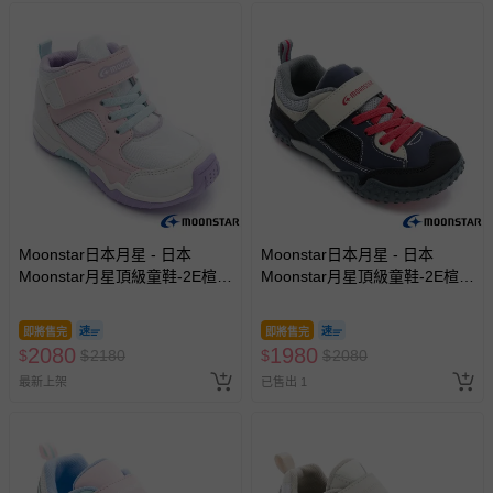
Moonstar日本月星 - 日本
Moonstar日本月星 - 日本
Moonstar月星頂級童鞋-2E楦-
Moonstar月星頂級童鞋-2E楦-
護踝穩定系列-4044(中小童段)-
腳踏車鞋系列-4025(中小童段)-
機能鞋-粉白-15~21cm
機能鞋-深藍-15~21cm
即將售完
即將售完
2080
1980
$
$
2180
$
$
2080
最新上架
已售出 1