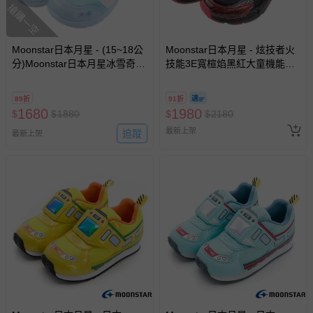
搶購一空
針對滿件折/滿額贈…等活動，如因部份退貨，而該訂單保
Moonstar日本月星 - (15~18公
Moonstar日本月星 - 炫技者火
留商品未達活動門檻，將以原價計算，活動贈品亦需一併退
分)Moonstar日本月星冰雪奇緣
技能3E寬楦焰黑紅大童機能運
回。
奇幻水藍電燈中童機能運動鞋
動鞋
89折
91折
部分商品依據消費者保護法的規定，不適用七天鑑賞期/猶
1680
1980
$
$
1880
$
$
2180
豫期範圍：
易於腐敗、保存期限較短或解約時即將逾期（例如生鮮
最新上架
追蹤
最新上架
商品、食品等）。
客製化商品（例如客製生日書、姓名貼等）。
報紙、期刊或雜誌（惟書籍如經拆封、使用，則酌收整
新費用）。
經消費者拆封之影音商品或電腦軟體（例如 DVD、CD
等）。
非以有形媒介提供之數位內容或一經提供即為完成之線
上服務，經消費者事先同意始提供（例如線上課程、遊
戲或活動點數等）。