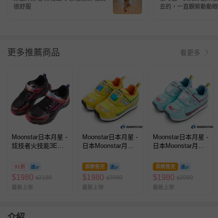
很舒服
去的，一直觀察動動眼
更多推薦商品
看更多
Moonstar日本月星 -
Moonstar日本月星 -
Moonstar日本月星 -
炫技者火技能3E寬
日本Moonstar月星
日本Moonstar月星
楦焰黑紅大童機能運
頂級童鞋-2E玩耍系
頂級童鞋-2E玩耍系
動鞋
列-小火車23823(中
列-小火車23821(中
91折
即將售完
即將售完
小童段)-機能鞋-
小童段)-機能鞋-天
$
1980
$
1980
$
1980
2180
2080
2080
$
$
$
黃-15~18cm
藍-15~18cm
最新上架
最新上架
最新上架
介紹