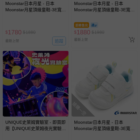
Moonstar日本月星 - 日本
Moonstar日本月星 - 日本
Moonstar月星頂級童鞋-3E寬楦
Moonstar月星頂級童鞋-3E寬楦
輕量系列-3594(寶寶段)-機能
輕量系列-3945(寶寶段)-機能
鞋-粉-13~14.5cm
鞋-藍-12.5~15cm
即將售完
1780
1880
$
$
1880
$
$
1980
最新上架
追蹤
最新上架
搶購一空
UNIQUE史萊姆實驗室 - 即買即
Moonstar日本月星 - 日本
用【UNIQUE史萊姆夜光實驗室
Moonstar月星頂級童鞋-3E寬楦
@ 台北科教館 】2026/6/11-
輕量系列-3601(寶寶段)-機能