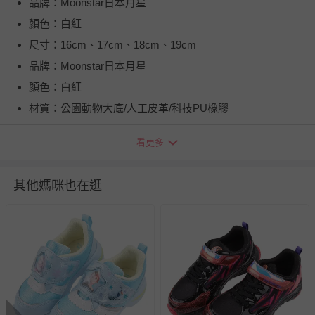
品牌：Moonstar日本月星
顏色：白紅
尺寸：16cm、17cm、18cm、19cm
品牌：Moonstar日本月星
顏色：白紅
材質：公園動物大底/人工皮革/科技PU橡膠
產地：中國製
看更多
退換貨須知
您所購買的商品享有7天的鑑賞期／猶豫期權益，但此期間
其他媽咪也在逛
並非試用期，您所退回的商品必須是未經使用的全新狀態，
包含完整包裝、配件、說明文件及贈品等。
如需退換貨，請於收到商品7天（含例假日內提出），如為
瑕疵退換貨所產生的運費，將由媽咪愛負責處理，若非瑕疵
退貨，您可至『查詢訂單』>『已出貨』中查詢該筆訂單，
並點選『我要退貨』即可進行申請。若有相關退貨問題，請
至媽咪愛
LINE@客服ID: @mamilove
我們將依序為您處理
與服務，謝謝。