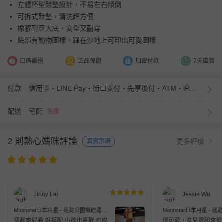
立體杯型鞋墊設計，不易左右傾倒
可拆式鞋墊，清洗超方便
橡膠耐磨大底，安全又耐穿
底部有動物圖樣，踩在沙地上可印出可愛圖樣
口碑嚴選
正品保證
加密付款
7天鑑賞
付款
信用卡・LINE Pay・街口支付・先享後付・ATM・iPASS MONEY
配送
宅配
免運
2 則熱心媽咪評論
更多評價
真實承諾
Jinny Lai
Jessie Wu
Moonstar日本月星 - 速乾公園機能運動
Moonstar日本月星 -
鞋(中小童款)-白紅
鞋(中小童款)-粉
穿起來好看 好搭配 小孩也喜歡 也說
很可愛，女兒穿起來很