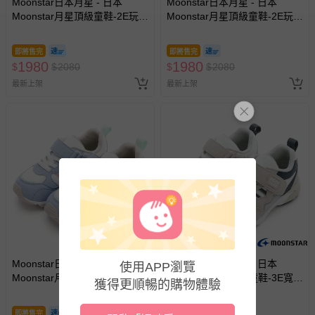
已拆封之以下類型商品：
Moonstar日本月星 - 日本
Moonstar日本月星 - 日本
Moonstar月星頂級童鞋-2E玩耍
-個人衛生用品（例如尿布、貼身衣物、泳裝、襪子、地
Moonstar月星頂級童鞋-2E玩耍
系列-小火車23823(中小童段)-
系列-小火車23821(中小童段)-
墊、寢具類等）。
機能鞋-黃-15~18cm
機能鞋-天藍-15~18cm
-新生兒親膚衣物（嬰幼兒包巾與背巾、包屁衣、學習
即將售完
即將售完
褲、紗布衣等）。
1980
1980
$
$
2080
$
$
2080
-接觸性孕哺產品（奶嘴、奶瓶、擠乳器、哺乳衣、托腹
最新上架
最新上架
帶束縛衣、餐搖椅等）。
-其他原廠盒裝商品封口處已貼上「不可拆封」，或具警
示字句等說明貼紙、封條者。
國際航空、客運、訂房等服務。
相關的退換貨辦理流程，可詳見：
退換貨 & 退款問題
其他常見問題：
運送服務：目前提供的運送僅限台灣本島。如您位於離島地
區，可能會無法配送，或須依據商品需加收離島運費。廠商
Moonstar日本月星 - 日本
Moonstar日本月星 - 日本
使用APP瀏覽
亦保留出貨與否的權利。離島、偏遠地區、樓層親送等加價
Moonstar月星頂級童鞋-3E寬楦
Moonstar月星頂級童鞋-3E寬楦
獲得更順暢的購物體驗
費用，可能會另需加收。
HI系列2355HI9(中小童段)-機
HI系列2355HI7(中小童段)-機
能鞋-灰藍紫白-15~21cm
能鞋-卡其灰-15~21cm
商品實際的配達日期，可於訂單個人資料內的查詢訂單內，
即將售完
即將售完