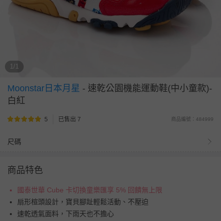
1/1
Moonstar日本月星
-
速乾公園機能運動鞋(中小童款)-
白紅
5
已售出 7
商品編號：484999
尺碼
商品特色
國泰世華 Cube 卡切換童樂匯享 5% 回饋無上限
扇形楦頭設計，寶貝腳趾輕鬆活動、不壓迫
速乾透氣面料，下雨天也不擔心