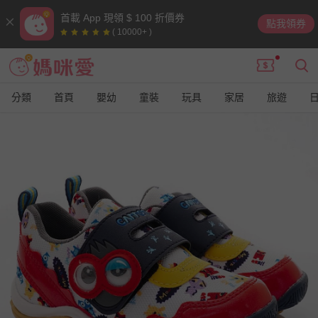
首載 App 現領 $ 100 折價券
點我領券
( 10000+ )
分類
首頁
嬰幼
童裝
玩具
家居
旅遊