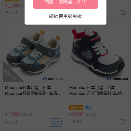
開啟「媽咪愛」APP
1980
已出貨通知之訊息為主。
1980
$
$
2080
$
$
2080
已售出 1
已售出 1
如您收到商品，請依正常流程檢查是否完好，若商品遇瑕疵
繼續使用網頁版
情形，您可申請更換新品或退貨，請見：
退貨的辦理流程
。
若您對於會員帳號、商品訂購與資訊、購物流程、付款方
式、折價券與購物金的使用、退貨及商品運送方式等有疑
問，你可詳見：
媽咪愛客服中心
。
預購商品：預購為海外同步代購，遇缺貨即會通知媽咪並協
助取消退款事宜。
商品如因「價格、組合」等錯誤原因，導致無法安排出貨，
搶購一空
會主動以簡訊及mail通知訂單取消事宜，並將提供適當補
償。
Moonstar日本月星 - 日本
Moonstar日本月星 - 日本
Moonstar月星頂級童鞋-3E寬楦
Moonstar月星頂級童鞋-2E楦-
HI系列2355HI1(中小童段)-機
護踝穩定系列-4045(中小童段)-
能鞋-灰藍綠-15~21cm
機能鞋-深藍-15~21cm
即將售完
1980
2080
$
$
2080
$
$
2180
已售出 1
追蹤
已售出 2