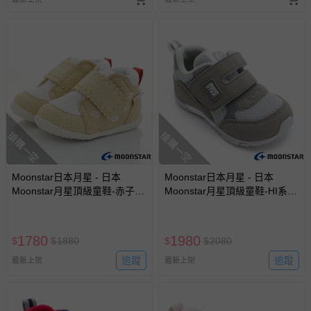
搶購一空
搶購一空
Moonstar日本月星 - 日本
Moonstar日本月星 - 日本
Moonstar月星頂級童鞋-赤子心
Moonstar月星頂級童鞋-HI系列
護踝系列-2E楦-1663(寶寶段)-
高機能-2E楦3967(寶寶段)-機
機能鞋-米黃-12.5~14.5cm
能鞋-灰-13~17cm
1780
1980
$
$
1880
$
$
2080
追蹤
追蹤
最新上架
最新上架