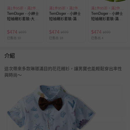
滿1件95折，滿2件89折
滿1件95折，滿2件89折
滿1件95折，滿2件89折
TemDoger - 小紳士
TemDoger - 小紳士
TemDoger - 小紳士
短袖襯衫套裝-大花
短袖襯衫套裝-滿版
短袖襯衫套裝-滿版
渲染款-白+綠+深灰
小花-米白+黃
樹葉-淺綠色
色
$
474
$
474
$
474
699
699
699
$
$
$
已售出 10
已售出 18
已售出 4
介紹
這次帶來多款琳瑯滿目的花花襯衫，讓男寶也能輕鬆穿出率性
與時尚～