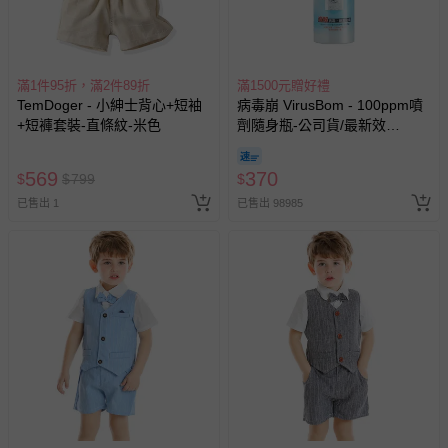
滿1件95折，滿2件89折
滿1500元贈好禮
TemDoger - 小紳士背心+短袖
病毒崩 VirusBom - 100ppm噴
+短褲套裝-直條紋-米色
劑隨身瓶-公司貨/最新效
期-100ml
569
370
$
$
799
$
已售出 1
已售出 98985