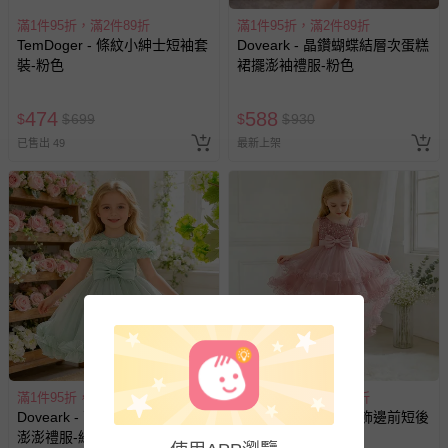
滿1件95折，滿2件89折
滿1件95折，滿2件89折
TemDoger - 條紋小紳士短袖套
Doveark - 晶鑽蝴蝶結層次蛋糕
裝-粉色
裙擺澎袖禮服-粉色
474
588
$
$
699
$
$
930
已售出 49
最新上架
退換貨須知
您所購買的商品享有7天的鑑賞期／猶豫期權益，但此期間
並非試用期，您所退回的商品必須是未經使用的全新狀態，
包含完整包裝、配件、說明文件及贈品等。
滿1件95折，滿2件89折
滿1件95折，滿2件89折
Doveark - 蕾絲網紗蝴蝶結腰飾
Doveark - 單肩亮片飾邊前短後
澎澎禮服-綠色
長網紗禮服-粉色
如需退換貨，請於收到商品7天（含例假日內提出），如為