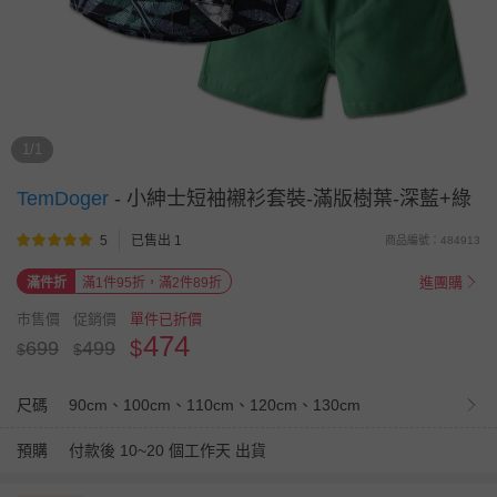
1/1
TemDoger
-
小紳士短袖襯衫套裝-滿版樹葉-深藍+綠
5
已售出 1
商品編號：484913
進團購
滿件折
滿1件95折，滿2件89折
市售價
促銷價
單件已折價
474
$
699
499
$
$
尺碼
90cm、100cm、110cm、120cm、130cm
預購
付款後 10~20 個工作天 出貨