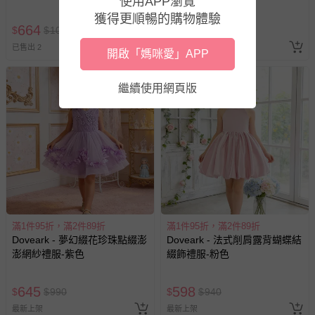
使用APP瀏覽
瑕疵退換貨所產生的運費，將由媽咪愛負責處理，若非瑕疵
獲得更順暢的購物體驗
退貨，您可至『查詢訂單』>『已出貨』中查詢該筆訂單，
664
588
$
$
1010
$
$
930
並點選『我要退貨』即可進行申請。若有相關退貨問題，請
已售出 2
已售出 9
開啟「媽咪愛」APP
至媽咪愛
LINE@客服ID: @mamilove
我們將依序為您處理
與服務，謝謝。
繼續使用網頁版
針對滿件折/滿額贈…等活動，如因部份退貨，而該訂單保
留商品未達活動門檻，將以原價計算，活動贈品亦需一併退
回。
部分商品依據消費者保護法的規定，不適用七天鑑賞期/猶
豫期範圍：
易於腐敗、保存期限較短或解約時即將逾期（例如生鮮
商品、食品等）。
滿1件95折，滿2件89折
滿1件95折，滿2件89折
Doveark - 夢幻綴花珍珠點綴澎
Doveark - 法式削肩露背蝴蝶結
客製化商品（例如客製生日書、姓名貼等）。
澎網紗禮服-紫色
綴飾禮服-粉色
報紙、期刊或雜誌（惟書籍如經拆封、使用，則酌收整
新費用）。
645
598
$
$
990
$
$
940
經消費者拆封之影音商品或電腦軟體（例如 DVD、CD
最新上架
最新上架
等）。