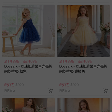
非以有形媒介提供之數位內容或一經提供即為完成之線
上服務，經消費者事先同意始提供（例如線上課程、遊
戲或活動點數等）。
已拆封之以下類型商品：
-個人衛生用品（例如尿布、貼身衣物、泳裝、襪子、地
墊、寢具類等）。
-新生兒親膚衣物（嬰幼兒包巾與背巾、包屁衣、學習
褲、紗布衣等）。
-接觸性孕哺產品（奶嘴、奶瓶、擠乳器、哺乳衣、托腹
帶束縛衣、餐搖椅等）。
滿1件95折，滿2件89折
滿1件95折，滿2件89折
-其他原廠盒裝商品封口處已貼上「不可拆封」，或具警
Doveark - 珍珠細肩帶星光亮片
Doveark - 珍珠細肩帶星光亮片
示字句等說明貼紙、封條者。
網紗禮服-藍色
網紗禮服-香檳色
國際航空、客運、訂房等服務。
579
579
$
$
920
$
$
920
相關的退換貨辦理流程，可詳見：
退換貨 & 退款問題
已售出 2
已售出 2
其他常見問題：
運送服務：目前提供的運送僅限台灣本島。如您位於離島地