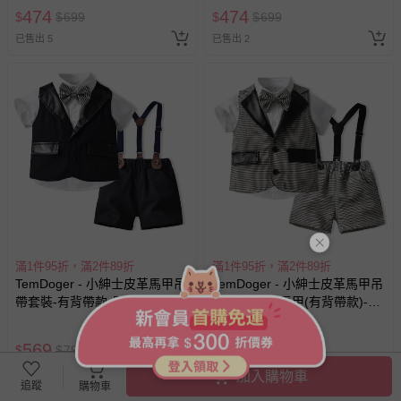
474
474
$
$
699
$
$
699
已售出 5
已售出 2
滿1件95折，滿2件89折
滿1件95折，滿2件89折
TemDoger - 小紳士皮革馬甲吊
TemDoger - 小紳士皮革馬甲吊
帶套裝-有背帶款-黑色
帶套裝-格紋馬甲(有背帶款)-淺
棕色
569
569
$
$
799
$
$
799
已售出 6
已售出 2
加入購物車
追蹤
購物車