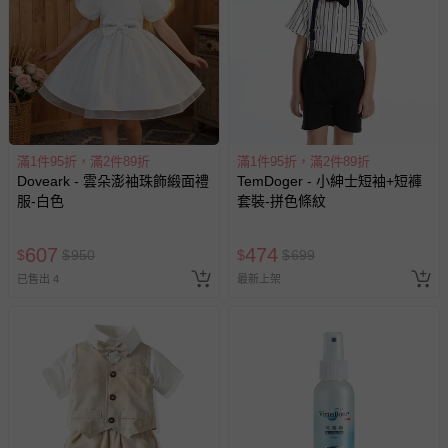
滿1件95折，滿2件89折
滿1件95折，滿2件89折
Doveark - 雲朵澎袖珠飾緞面禮
TemDoger - 小紳士短袖+短褲
服-白色
套裝-拼色條紋
607
474
$
$
950
$
$
699
已售出 4
最新上架