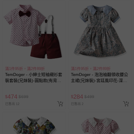
滿1件95折，滿2件89折
滿1件95折，滿2件89折
TemDoger - 小紳士短袖襯衫套
TemDoger - 泡泡袖翻領收腰公
裝套裝(兄妹裝)-圓點款(有背
主裙(兄妹裝)-宮廷風印花-深藍
帶)-粉+酒紅
+淺藍+粉橘
474
284
$
$
699
$
$
499
已售出 12
已售出 2