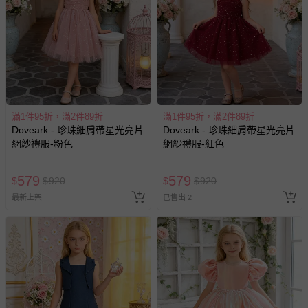
區，可能會無法配送，或須依據商品需加收離島運費。廠商
亦保留出貨與否的權利。離島、偏遠地區、樓層親送等加價
費用，可能會另需加收。
商品實際的配達日期，可於訂單個人資料內的查詢訂單內，
已出貨通知之訊息為主。
如您收到商品，請依正常流程檢查是否完好，若商品遇瑕疵
情形，您可申請更換新品或退貨，請見：
退貨的辦理流程
。
滿1件95折，滿2件89折
滿1件95折，滿2件89折
Doveark - 珍珠細肩帶星光亮片
Doveark - 珍珠細肩帶星光亮片
若您對於會員帳號、商品訂購與資訊、購物流程、付款方
網紗禮服-粉色
網紗禮服-紅色
式、折價券與購物金的使用、退貨及商品運送方式等有疑
問，你可詳見：
媽咪愛客服中心
。
579
579
$
$
920
$
$
920
預購商品：預購為海外同步代購，遇缺貨即會通知媽咪並協
最新上架
已售出 2
助取消退款事宜。
商品如因「價格、組合」等錯誤原因，導致無法安排出貨，
會主動以簡訊及mail通知訂單取消事宜，並將提供適當補
償。