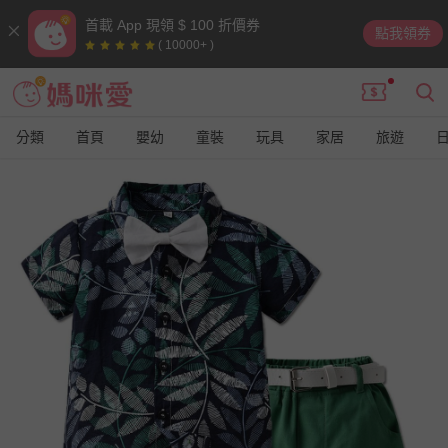
首載 App 現領 $ 100 折價券
點我領券
( 10000+ )
分類
首頁
嬰幼
童裝
玩具
家居
旅遊