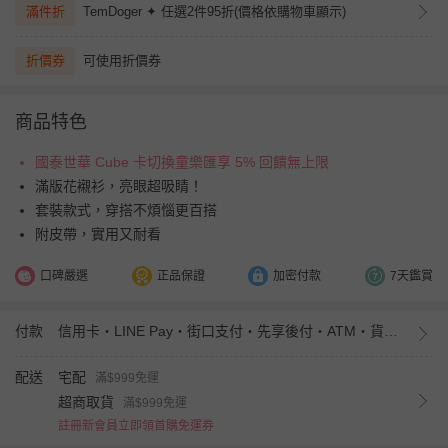
滿件折
TemDoger ✦ 任選2件95折(價格依購物車顯示)
折價券
可使用折價券
商品特色
國泰世華 Cube 卡切換童樂匯享 5% 回饋無上限
滿版花襯衫，亮眼超吸睛！
套裝款式，穿搭不煩惱更百搭
附皮帶，實用又耐看
口碑嚴選
正品保證
加密付款
7天鑑賞
付款
信用卡・LINE Pay・街口支付・先享後付・ATM・貨到付款・iPASS MONEY
配送
宅配
滿$999免運
超商取貨
滿$999免運
註冊新會員立即領首購免運券