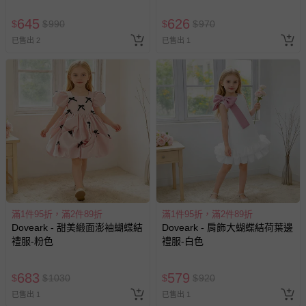
645
626
$
$
990
$
$
970
已售出 2
已售出 1
滿1件95折，滿2件89折
滿1件95折，滿2件89折
Doveark - 甜美緞面澎袖蝴蝶結
Doveark - 肩飾大蝴蝶結荷葉邊
禮服-粉色
禮服-白色
683
579
$
$
1030
$
$
920
已售出 1
已售出 1