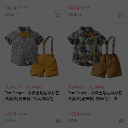
474
474
$
$
699
$
$
699
已售出 7
已售出 11
滿1件95折，滿2件89折
滿1件95折，滿2件89折
TemDoger - 小紳士短袖襯衫套
TemDoger - 小紳士短袖襯衫套
裝套裝(兄妹裝)-宮廷風印花-深
裝套裝(兄妹裝)-繽紛花朵-綠
藍+淺藍+粉橘
+藍+白
474
474
$
$
699
$
$
699
已售出 5
已售出 17