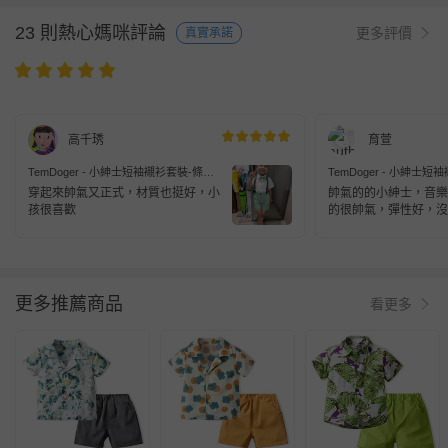
23 則熱心媽咪評論
更多評價
真實承諾
高千琇
育萱
TemDoger - 小紳士短袖襯衫套裝-條紋
TemDoger - 小紳士
背帶+蝴蝶結-淺綠色
背帶+蝴蝶結-淺綠色
穿起來帥氣又正式，材質也挺好，小
帥氣的的小紳士，音樂
孩很喜歡
的很帥氣，彈性好，沒
更多推薦商品
看更多