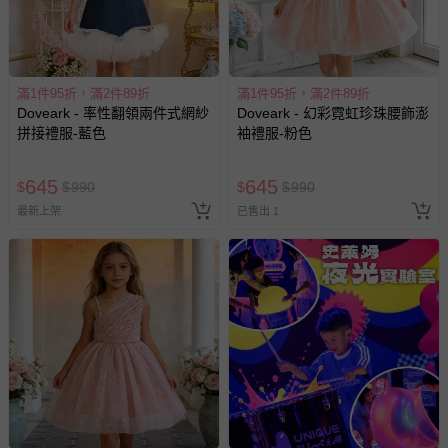
滿1件95折，滿2件89折
滿1件95折，滿2件89折
Doveark - 率性翻領兩件式網紗
Doveark - 幻彩霓虹珍珠腰飾澎
拼接禮服-藍色
袖禮服-粉色
645
645
$
$
990
$
$
990
最新上架
已售出 1