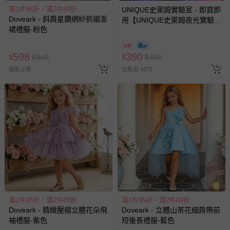
滿1件95折，滿2件89折
UNIQUE史萊姆實驗室 - 即買即
Doveark - 斜肩星鑽網紗抓褶澎
用【UNIQUE史萊姆夜光實驗室
裙禮服-粉色
@ 台北科教館 】2026/6/11-
8/30 (電子票券，於展期現場憑
8折
訂單編號兌換，逾期作廢) (大
598
390
$
$
940
$
$
490
人小孩均一價(3歲以上需購票))
最新上架
已售出 4375
滿1件95折，滿2件89折
滿1件95折，滿2件89折
Doveark - 精緻壓褶立體花朵飛
Doveark - 立體山茶花細肩帶前
袖禮服-紫色
短後長禮服-藍色