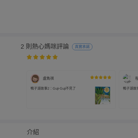
2 則熱心媽咪評論
真實承諾
盧雋祺
鴨子湖故事2：Guji-Guji不見了
鴨子湖故事2
介紹