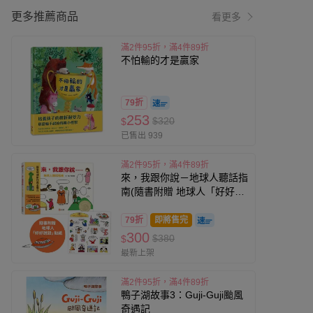
更多推薦商品
看更多
滿2件95折，滿4件89折
不怕輸的才是贏家
79折
253
$320
$
已售出 939
滿2件95折，滿4件89折
來，我跟你說－地球人聽話指
南(隨書附贈 地球人「好好說
話」貼紙)
79折
即將售完
300
$380
$
最新上架
滿2件95折，滿4件89折
鴨子湖故事3：Guji-Guji颱風
奇遇記