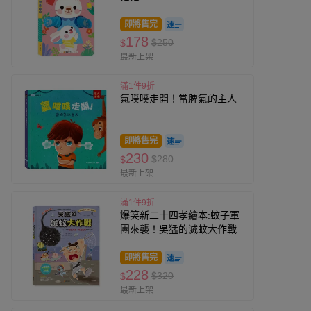
即將售完
178
$250
$
最新上架
滿1件9折
氣噗噗走開！當脾氣的主人
即將售完
230
$280
$
最新上架
滿1件9折
爆笑新二十四孝繪本:蚊子軍
團來襲！吳猛的滅蚊大作戰
即將售完
228
$320
$
最新上架