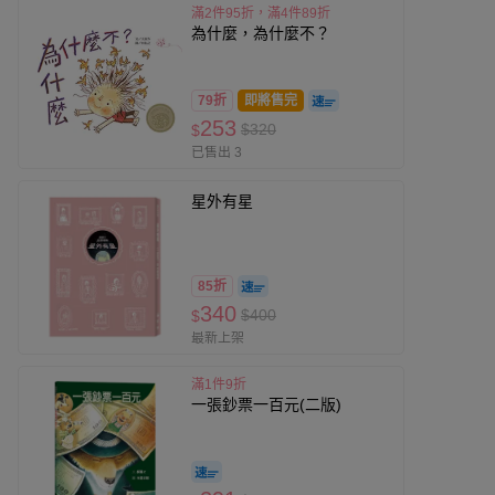
滿2件95折，滿4件89折
為什麼，為什麼不？
79折
即將售完
253
$320
$
已售出 3
星外有星
85折
340
$400
$
最新上架
滿1件9折
一張鈔票一百元(二版)