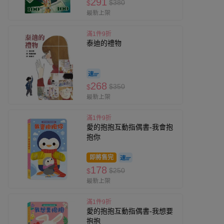
291
$380
$
最新上架
滿1件9折
泰迪的禮物
268
$350
$
最新上架
滿1件9折
愛的抱抱互動指偶書-我會抱
抱你
即將售完
178
$250
$
最新上架
滿1件9折
愛的抱抱互動指偶書-我想要
抱抱