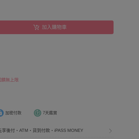
加入購物車
 回饋無上限
加密付款
7天鑑賞
先享後付・ATM・貨到付款・iPASS MONEY