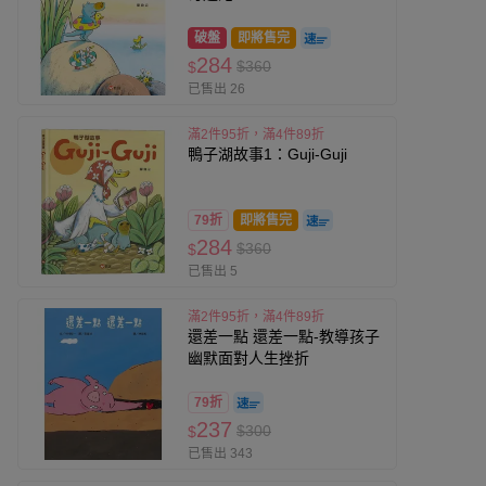
破盤
即將售完
284
$360
$
已售出 26
滿2件95折，滿4件89折
鴨子湖故事1：Guji-Guji
79折
即將售完
284
$360
$
已售出 5
滿2件95折，滿4件89折
還差一點 還差一點-教導孩子
幽默面對人生挫折
79折
237
$300
$
已售出 343