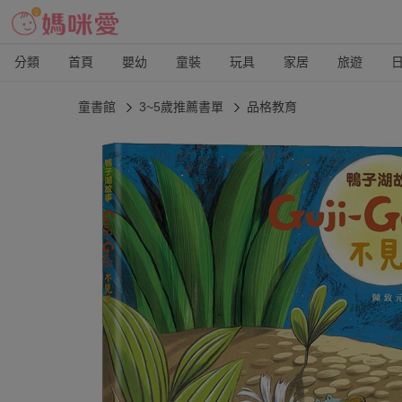
分類
首頁
嬰幼
童裝
玩具
家居
旅遊
童書館
3~5歲推薦書單
品格教育