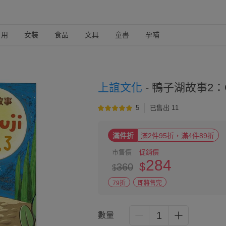
日用
女裝
食品
文具
童書
孕哺
上誼文化
-
鴨子湖故事2：Gu
5
已售出 11
滿件折
滿2件95折，滿4件89折
市售價
促銷價
284
$
360
$
79折
即將售完
1
數量