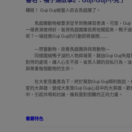
書名：鴨子湖故事2：Guji-Guji不見了
糟糕！ Guji Guji被獵人抓去馬戲團了。
馬戲團動物被要求從早到晚練習表演，可是，Guji 
一樣表演做得好，氣得馬戲團團長將他關起來。鴨子湖的家
呢？一場拯救Guji Guji的行動即將展開……
—禁獵動物、拒看馬戲團與保育動物—
同樣圍繞鴨子湖的人物與場景，藉由Guji Guji
對待的處境，讓人心生不捨，省思人類的自私行為，油
與尊重每個動物的生命。
在大家見義勇為下，終於幫助Guji Guji順利脫逃，也
家的大英雄，變成大家是Guji Guji心目中的大英
中，引起共鳴和討論，擁有面對困難的正向力量。
書籍特色