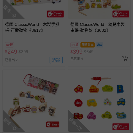
搶購一空
德國 ClassicWorld - 木製手抓
德國 ClassicWorld - 幼兒木製
板-可愛動物《3617》
串珠-動物款《3632》
62折
61折
即將售完
249
399
$
$
399
$
$
649
已售出 4
追蹤
已售出 2
搶購一空
搶購一空