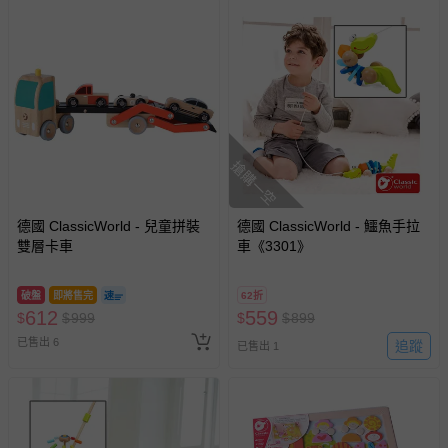
帶束縛衣、餐搖椅等）。
-其他原廠盒裝商品封口處已貼上「不可拆封」，或具警
示字句等說明貼紙、封條者。
國際航空、客運、訂房等服務。
相關的退換貨辦理流程，可詳見：
退換貨 & 退款問題
搶購一空
其他常見問題：
德國 ClassicWorld - 兒童拼裝
德國 ClassicWorld - 鱷魚手拉
運送服務：目前提供的運送僅限台灣本島。如您位於離島地
雙層卡車
車《3301》
區，可能會無法配送，或須依據商品需加收離島運費。廠商
亦保留出貨與否的權利。離島、偏遠地區、樓層親送等加價
費用，可能會另需加收。
破盤
即將售完
62折
612
559
$
$
999
$
$
899
商品實際的配達日期，可於訂單個人資料內的查詢訂單內，
已售出 6
已出貨通知之訊息為主。
追蹤
已售出 1
如您收到商品，請依正常流程檢查是否完好，若商品遇瑕疵
情形，您可申請更換新品或退貨，請見：
退貨的辦理流程
。
若您對於會員帳號、商品訂購與資訊、購物流程、付款方