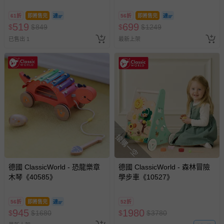
61折
即將售完
56折
即將售完
519
699
$
$
849
$
$
1249
已售出 1
最新上架
搶購一空
德國 ClassicWorld - 恐龍樂章
德國 ClassicWorld - 森林冒險
木琴《40585》
學步車《10527》
56折
即將售完
52折
945
1980
$
$
1680
$
$
3780