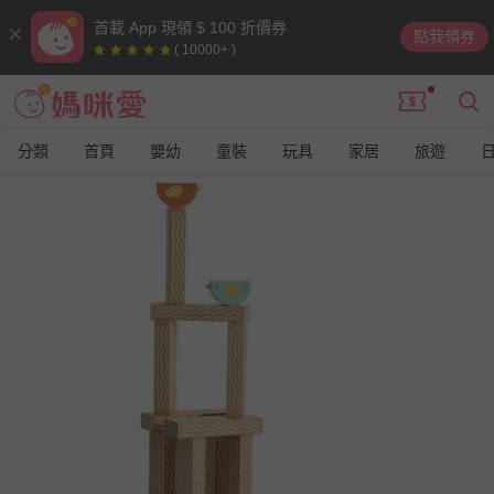
首載 App 現領 $ 100 折價券
點我領券
( 10000+ )
分類
首頁
嬰幼
童裝
玩具
家居
旅遊