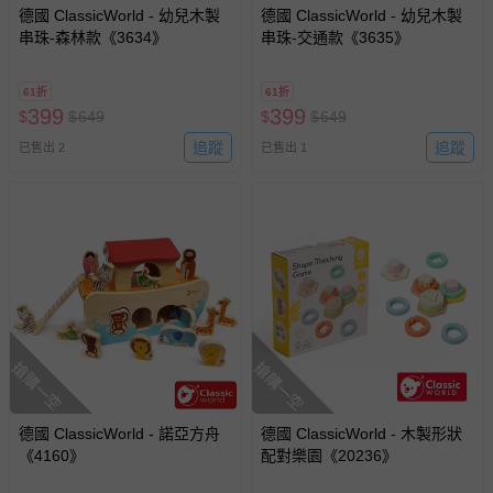
德國 ClassicWorld - 幼兒木製
德國 ClassicWorld - 幼兒木製
串珠-森林款《3634》
串珠-交通款《3635》
61折
61折
399
399
$
$
649
$
$
649
追蹤
追蹤
已售出 2
已售出 1
搶購一空
搶購一空
德國 ClassicWorld - 諾亞方舟
德國 ClassicWorld - 木製形狀
《4160》
配對樂園《20236》