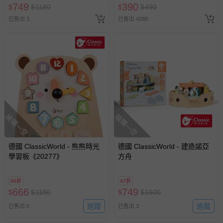
訂單編號兌換，逾期作廢) (大
749
390
$
$
1180
$
$
490
人小孩均一價(3歲以上需購票))
部分商品依據消費者保護法的規定，不適用七天鑑賞期/猶
已售出 3
已售出 4288
豫期範圍：
易於腐敗、保存期限較短或解約時即將逾期（例如生鮮
商品、食品等）。
客製化商品（例如客製生日書、姓名貼等）。
報紙、期刊或雜誌（惟書籍如經拆封、使用，則酌收整
新費用）。
經消費者拆封之影音商品或電腦軟體（例如 DVD、CD
等）。
搶購一空
搶購一空
非以有形媒介提供之數位內容或一經提供即為完成之線
上服務，經消費者事先同意始提供（例如線上課程、遊
德國 ClassicWorld - 熊熊時光
德國 ClassicWorld - 建造諾亞
戲或活動點數等）。
學習板《20277》
方舟
已拆封之以下類型商品：
-個人衛生用品（例如尿布、貼身衣物、泳裝、襪子、地
56折
47折
墊、寢具類等）。
666
749
$
$
1180
$
$
1600
-新生兒親膚衣物（嬰幼兒包巾與背巾、包屁衣、學習
追蹤
追蹤
已售出 5
已售出 3
褲、紗布衣等）。
-接觸性孕哺產品（奶嘴、奶瓶、擠乳器、哺乳衣、托腹