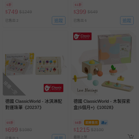
6折
61折
749
399
$
$
1249
$
$
649
追蹤
追蹤
已售出 2
已售出 6
搶購一空
德國 ClassicWorld - 冰淇淋配
德國 ClassicWorld - 木製探索
對運珠筆《20237》
盒(6個月+)《10028》
65折
58折
即將售完
699
1215
$
$
1080
$
$
2100
最新上架
追蹤
已售出 3