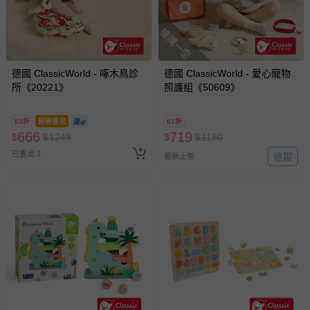
搶購一空
德國 ClassicWorld - 啄木鳥診
德國 ClassicWorld - 愛心寵物
所《20221》
照護組《50609》
53折
即將售完
61折
666
719
$
$
1249
$
$
1180
已售出 2
追蹤
最新上架