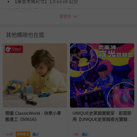
【單支木條尺寸】1.9 x3 x9 公分
【包裝尺寸】20x12x6.5 公分
看更多
【商品重量】640 公克
退換貨須知
其他媽咪也在逛
您所購買的商品享有7天的鑑賞期／猶豫期權益，但此期間
並非試用期，您所退回的商品必須是未經使用的全新狀態，
包含完整包裝、配件、說明文件及贈品等。
如需退換貨，請於收到商品7天（含例假日內提出），如為
瑕疵退換貨所產生的運費，將由媽咪愛負責處理，若非瑕疵
退貨，您可至『查詢訂單』>『已出貨』中查詢該筆訂單，
並點選『我要退貨』即可進行申請。若有相關退貨問題，請
至媽咪愛
LINE@客服ID: @mamilove
我們將依序為您處理
與服務，謝謝。
德國 ClassicWorld - 快樂小車
UNIQUE史萊姆實驗室 - 即買即
針對滿件折/滿額贈…等活動，如因部份退貨，而該訂單保
搬運工《50616》
用【UNIQUE史萊姆夜光實驗室
留商品未達活動門檻，將以原價計算，活動贈品亦需一併退
@ 台北科教館 】2026/6/11-
回。
8/30 (電子票券，於展期現場憑
63折
即將售完
8折