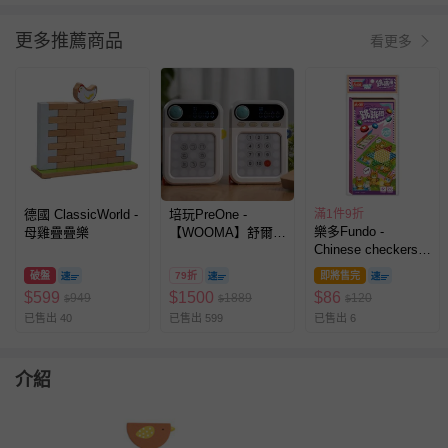
更多推薦商品
看更多
德國 ClassicWorld -
培玩PreOne -
滿1件9折
樂多Fundo -
母雞疊疊樂
【WOOMA】舒爾特
Chinese checkers跳
專注力訓練機組
跳棋-磁力折疊棋
破盤
79折
即將售完
$
599
$
1500
$
86
949
1889
120
$
$
$
已售出 40
已售出 599
已售出 6
介紹