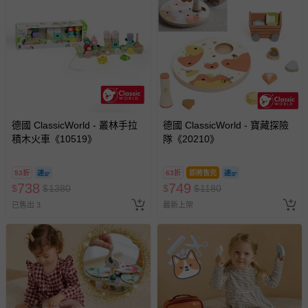
德國 ClassicWorld - 叢林手拉
德國 ClassicWorld - 寶藏探險
積木火車《10519》
隊《20210》
53折
63折
即將售完
738
749
$
$
1380
$
$
1180
已售出 3
最新上架