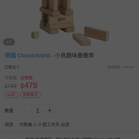
1/1
德國 ClassicWorld
-
小鳥趣味疊疊樂
已售出 2
商品編號：484294
市售價
促銷價
479
$
749
$
64折
即將售完
1
數量
現貨
付款後 1~3 個工作天 出貨