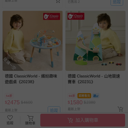
最新上架
追蹤
已售出 2
搶購一空
德國 ClassicWorld - 繽紛趣味
德國 ClassicWorld - 山地競速
遊戲桌《20238》
賽車《20231》
54折
66折
即將售完
2475
1580
$
$
4600
$
$
2380
最新上架
追蹤
最新上架
加入購物車
追蹤
購物車