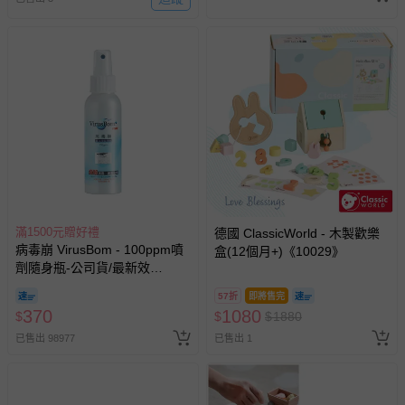
滿1500元贈好禮
德國 ClassicWorld - 木製歡樂
病毒崩 VirusBom - 100ppm噴
盒(12個月+)《10029》
劑隨身瓶-公司貨/最新效
期-100ml
57折
即將售完
370
1080
$
$
$
1880
已售出 98977
已售出 1