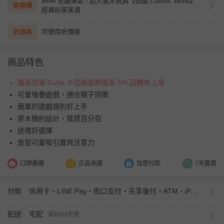
$599 免運專區 - 超人氣木玩具【德國 Classic World】
進團購
經典扮家家酒
折價券
可使用折價券
商品特色
國泰世華 Cube 卡切換童樂匯享 5% 回饋無上限
可愛堆疊遊戲，適合親子同樂
簡單的遊戲規則好上手
原木簡約設計，質感百分百
送禮好選擇
造型可愛吸引寶貝注意力
口碑嚴選
正品保證
加密付款
7天鑑賞
付款
信用卡・LINE Pay・街口支付・先享後付・ATM・iPASS MONEY
配送
宅配
滿$599免運