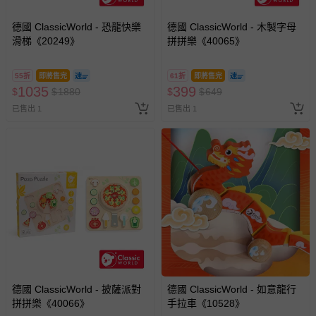
德國 ClassicWorld - 恐龍快樂
德國 ClassicWorld - 木製字母
滑梯《20249》
拼拼樂《40065》
55折
即將售完
61折
即將售完
1035
399
$
$
1880
$
$
649
已售出 1
已售出 1
德國 ClassicWorld - 披薩派對
德國 ClassicWorld - 如意龍行
拼拼樂《40066》
手拉車《10528》