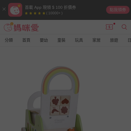
首載 App 現領 $ 100 折價券
點我領券
( 10000+ )
分類
首頁
嬰幼
童裝
玩具
家居
旅遊