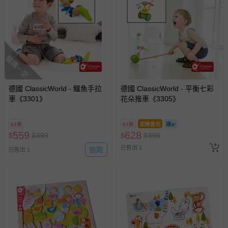
國際航空、客運、訂房等服務。
相關的退換貨辦理流程，可詳見：
退換貨 & 退款問題
搶購一空
其他常見問題：
運送服務：目前提供的運送僅限台灣本島。如您位於離島地
德國 ClassicWorld - 鱷魚手拉
德國 ClassicWorld - 平衡七彩
區，可能會無法配送，或須依據商品需加收離島運費。廠商
車《3301》
花朵推車《3305》
亦保留出貨與否的權利。離島、偏遠地區、樓層親送等加價
費用，可能會另需加收。
62折
63折
即將售完
559
商品實際的配達日期，可於訂單個人資料內的查詢訂單內，
628
$
$
899
$
$
999
已出貨通知之訊息為主。
已售出 1
追蹤
已售出 1
如您收到商品，請依正常流程檢查是否完好，若商品遇瑕疵
情形，您可申請更換新品或退貨，請見：
退貨的辦理流程
。
若您對於會員帳號、商品訂購與資訊、購物流程、付款方
式、折價券與購物金的使用、退貨及商品運送方式等有疑
問，你可詳見：
媽咪愛客服中心
。
預購商品：預購為海外同步代購，遇缺貨即會通知媽咪並協