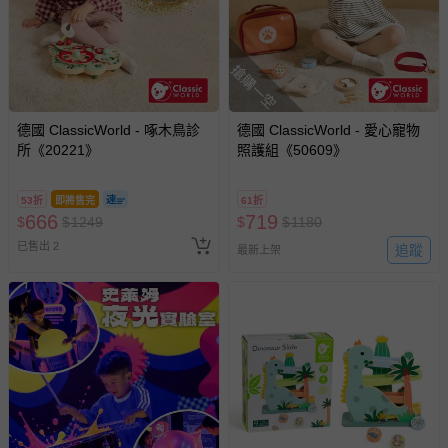
搶購一空
德國 ClassicWorld - 啄木鳥診
德國 ClassicWorld - 愛心寵物
所《20221》
照護組《50609》
53折
即將售完
61折
666
719
$
$
1249
$
$
1180
已售出 2
追蹤
最新上架