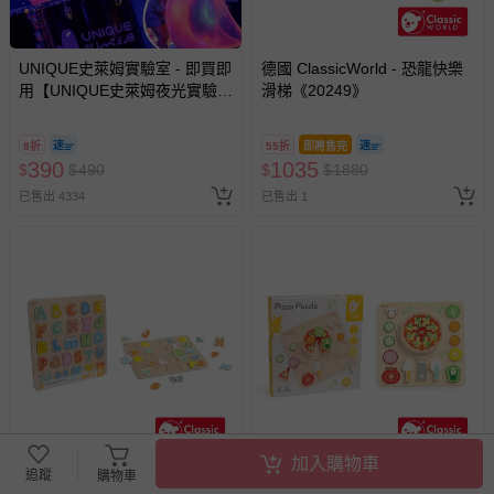
UNIQUE史萊姆實驗室 - 即買即
德國 ClassicWorld - 恐龍快樂
用【UNIQUE史萊姆夜光實驗室
滑梯《20249》
@ 台北科教館 】2026/6/11-
8/30 (電子票券，於展期現場憑
8折
55折
即將售完
訂單編號兌換，逾期作廢) (大
390
1035
$
$
490
$
$
1880
人小孩均一價(3歲以上需購票))
已售出 4334
已售出 1
加入購物車
追蹤
購物車
德國 ClassicWorld - 木製字母
德國 ClassicWorld - 披薩派對