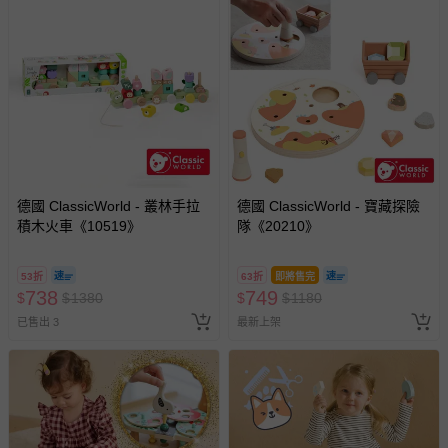
德國 ClassicWorld - 叢林手拉
德國 ClassicWorld - 寶藏探險
積木火車《10519》
隊《20210》
53折
63折
即將售完
738
749
$
$
1380
$
$
1180
已售出 3
最新上架