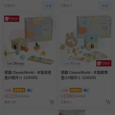
追蹤
追蹤
已售出 6
已售出 3
德國 ClassicWorld - 木製探索
德國 ClassicWorld - 木製歡樂
盒(6個月+)《10028》
盒(12個月+)《10029》
58折
即將售完
57折
即將售完
1215
1080
$
$
2100
$
$
1880
最新上架
已售出 1