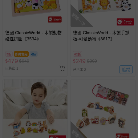
助取消退款事宜。
商品如因「價格、組合」等錯誤原因，導致無法安排出貨，
搶購一空
會主動以簡訊及mail通知訂單取消事宜，並將提供適當補
償。
德國 ClassicWorld - 木製動物
德國 ClassicWorld - 木製手抓
磁性拼圖《3534》
板-可愛動物《3617》
5折
即將售完
62折
479
249
$
$
949
$
$
399
已售出 1
追蹤
已售出 2
搶購一空