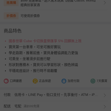
$599 免運專區 - 超人氣木玩具【德國 Classic World】
進團購
經典扮家家酒
折價券
可使用折價券
商品特色
國泰世華 Cube 卡切換童樂匯享 5% 回饋無上限
寶貝第一台車車，可坐可推好實玩
學走路期，推著前進，寶貝身體協調能力更強
可乘坐，坐著滑步前進行駛
形狀對應積木，寶貝可以學習形狀、顏色辨識
平穩底座設計，推行時不易翻覆
口碑嚴選
正品保證
加密付款
7天鑑賞
付款
信用卡・LINE Pay・街口支付・先享後付・ATM・iPASS MONEY
配送
宅配
滿$599免運