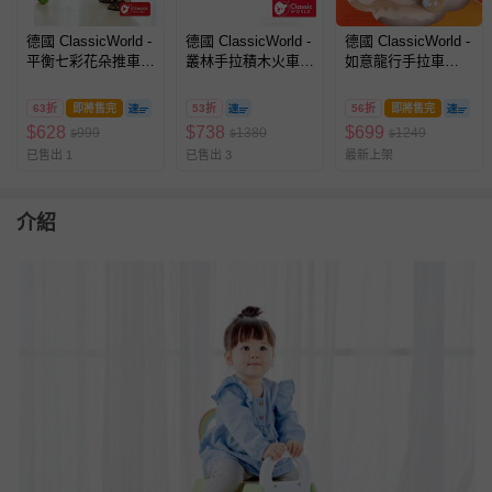
德國 ClassicWorld -
德國 ClassicWorld -
德國 ClassicWorld -
平衡七彩花朵推車
叢林手拉積木火車
如意龍行手拉車
《3305》
《10519》
《10528》
63折
即將售完
53折
56折
即將售完
$
628
$
738
$
699
999
1380
1249
$
$
$
已售出 1
已售出 3
最新上架
介紹