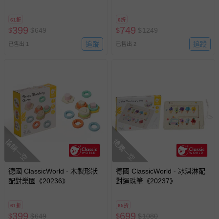
61折
6折
399
749
$
$
649
$
$
1249
追蹤
追蹤
已售出 1
已售出 2
搶購一空
搶購一空
德國 ClassicWorld - 木製形狀
德國 ClassicWorld - 冰淇淋配
配對樂園《20236》
對運珠筆《20237》
61折
65折
399
699
$
$
649
$
$
1080