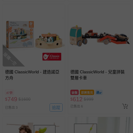
易於腐敗、保存期限較短或解約時即將逾期（例如生鮮
商品、食品等）。
客製化商品（例如客製生日書、姓名貼等）。
報紙、期刊或雜誌（惟書籍如經拆封、使用，則酌收整
新費用）。
經消費者拆封之影音商品或電腦軟體（例如 DVD、CD
等）。
搶購一空
非以有形媒介提供之數位內容或一經提供即為完成之線
上服務，經消費者事先同意始提供（例如線上課程、遊
戲或活動點數等）。
德國 ClassicWorld - 建造諾亞
德國 ClassicWorld - 兒童拼裝
方舟
雙層卡車
已拆封之以下類型商品：
-個人衛生用品（例如尿布、貼身衣物、泳裝、襪子、地
墊、寢具類等）。
47折
破盤
即將售完
749
612
$
$
1600
$
$
999
-新生兒親膚衣物（嬰幼兒包巾與背巾、包屁衣、學習
褲、紗布衣等）。
已售出 6
追蹤
已售出 3
-接觸性孕哺產品（奶嘴、奶瓶、擠乳器、哺乳衣、托腹
帶束縛衣、餐搖椅等）。
-其他原廠盒裝商品封口處已貼上「不可拆封」，或具警
示字句等說明貼紙、封條者。