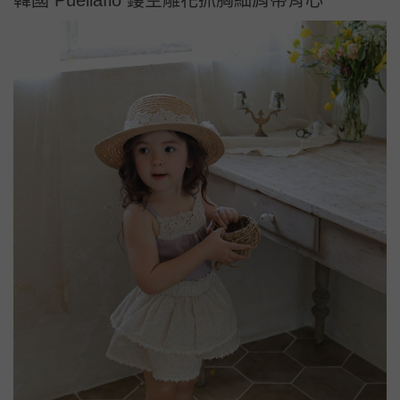
韓國 Puellaflo 鏤空雕花抓胸細肩帶背心