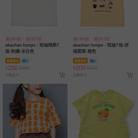
客製化商品（例如客製生日書、姓名貼等）。
報紙、期刊或雜誌（惟書籍如經拆封、使用，則酌收整
新費用）。
經消費者拆封之影音商品或電腦軟體（例如 DVD、CD
等）。
滿1件8折，滿2件7折
滿1件8折，滿2件7折
akachan honpo - 短袖隔熱T
akachan honpo - 短袖T恤-拼
非以有形媒介提供之數位內容或一經提供即為完成之線
恤-刺繡-米白色
接圖案-橘色
上服務，經消費者事先同意始提供（例如線上課程、遊
戲或活動點數等）。
即將售完
即將售完
280
200
$
$
350
$
$
250
已拆封之以下類型商品：
-個人衛生用品（例如尿布、貼身衣物、泳裝、襪子、地
已售出 3
已售出 3
墊、寢具類等）。
-新生兒親膚衣物（嬰幼兒包巾與背巾、包屁衣、學習
褲、紗布衣等）。
-接觸性孕哺產品（奶嘴、奶瓶、擠乳器、哺乳衣、托腹
帶束縛衣、餐搖椅等）。
-其他原廠盒裝商品封口處已貼上「不可拆封」，或具警
示字句等說明貼紙、封條者。
國際航空、客運、訂房等服務。