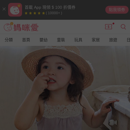
首載 App 現領 $ 100 折價券
點我領券
( 10000+ )
分類
首頁
嬰幼
童裝
玩具
家居
旅遊