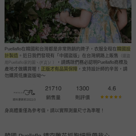
Puellaflo在韓國和台灣都是非常熱銷的牌子，衣服全程在
韓國設
計製造
。近日我們發現有「中國盜版」在台灣網路上販售
（還盜
，請媽咪們務必認明Puellaflo商標及
用Puellaflo家的圖ヽ(#`Д´)ﾉ ）
產地才做購買喔！
正版才有品質保障
，支持設計師的辛苦，請
勿購買低廉盜版呦～
身高體重僅為參考值，請以實際測量尺寸為準喔！