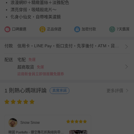
浪漫網紗＋精緻蕾絲＋淡雅配色
漂亮穿搭，吸睛殺底片～
化身小仙女，自帶唯美濾鏡
口碑嚴選
正品保證
加密付款
7天鑑賞
付款
信用卡・LINE Pay・街口支付・先享後付・ATM・貨到付款・iPASS MONEY
配送
宅配
免運
超商取貨
免運
註冊新會員立即領首購免運券
1 則熱心媽咪評論
更多評價
真實承諾
Snow Snow
韓國 Puellaflo - 鏤空雕花抓胸細肩帶背