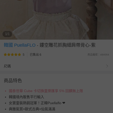
1/1
韓國 PuellaFLO
-
鏤空雕花抓胸細肩帶背心-紫
5
已售出 6
商品編號：484064
尺碼
商品特色
國泰世華 Cube 卡切換童樂匯享 5% 回饋無上限
韓國境內販售平行輸入
女寶童裝熱銷冠軍！正韓Puellaflo ❤
典雅氣質×歐式古典×仙氣滿滿