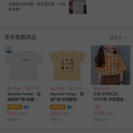
心-象牙白
衣服的材質舒服，很浪漫可愛，小孩
很喜歡～
更多推薦商品
看更多
滿1件8折，滿2件7折
滿1件8折，滿2件7折
滿2件95折
akachan honpo - 短
akachan honpo - 短
日本 BREEZE -
袖隔熱T恤-刺繡-米
袖T恤-拼接圖案-橘
100%棉 活潑滿版短
白色
色
袖上衣-半圓-橘
即將售完
即將售完
6折
$
280
$
200
$
459
350
250
760
$
$
$
已售出 3
已售出 3
已售出 14