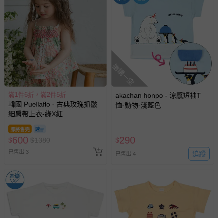
您所購買的商品享有7天的鑑賞期／猶豫期權益，但此期間
並非試用期，您所退回的商品必須是未經使用的全新狀態，
包含完整包裝、配件、說明文件及贈品等。
如需退換貨，請於收到商品7天（含例假日內提出），如為
瑕疵退換貨所產生的運費，將由媽咪愛負責處理，若非瑕疵
搶購一空
退貨，您可至『查詢訂單』>『已出貨』中查詢該筆訂單，
並點選『我要退貨』即可進行申請。若有相關退貨問題，請
滿1件6折，滿2件5折
akachan honpo - 涼感短袖T
至媽咪愛
LINE@客服ID: @mamilove
我們將依序為您處理
韓國 Puellaflo - 古典玫瑰抓皺
恤-動物-淺藍色
與服務，謝謝。
細肩帶上衣-綠X紅
即將售完
針對滿件折/滿額贈…等活動，如因部份退貨，而該訂單保
600
290
$
$
1380
$
留商品未達活動門檻，將以原價計算，活動贈品亦需一併退
已售出 3
回。
追蹤
已售出 4
部分商品依據消費者保護法的規定，不適用七天鑑賞期/猶
豫期範圍：
易於腐敗、保存期限較短或解約時即將逾期（例如生鮮
商品、食品等）。