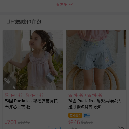
看更多
其他媽咪也在逛
搶購一空
滿1件65折，滿2件55折
滿1件6折，滿2件5折
韓國 Puellaflo - 皺褶肩帶繡花
韓國 Puellaflo - 鬆緊高腰荷葉
布背心上衣-粉
邊丹寧短寬褲-淺藍
即將售完
701
946
$
$
1378
$
$
1976