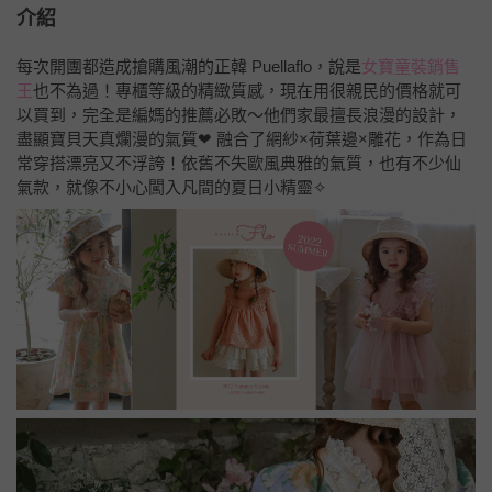
介紹
每次開團都造成搶購風潮的正韓 Puellaflo，說是
女寶童裝銷售
王
也不為過！專櫃等級的精緻質感，現在用很親民的價格就可
以買到，完全是編媽的推薦必敗～他們家最擅長浪漫的設計，
盡顯寶貝天真爛漫的氣質❤ 融合了網紗×荷葉邊×雕花，作為日
常穿搭漂亮又不浮誇！依舊不失歐風典雅的氣質，也有不少仙
氣款，就像不小心闖入凡間的夏日小精靈✧