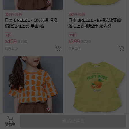
相關的退換貨辦理流程，可詳見：
退換貨 & 退款問題
滿2件95折
滿2件95折
日本 BREEZE - 100%棉 活潑
日本 BREEZE - 純棉沁涼寬鬆
其他常見問題：
滿版短袖上衣-半圓-橘
短袖上衣-柳橙汁-萊姆綠
運送服務：目前提供的運送僅限台灣本島。如您位於離島地
6折
55折
區，可能會無法配送，或須依據商品需加收離島運費。廠商
459
399
$
$
760
$
$
726
亦保留出貨與否的權利。離島、偏遠地區、樓層親送等加價
已售出 14
已售出 4
費用，可能會另需加收。
商品實際的配達日期，可於訂單個人資料內的查詢訂單內，
已出貨通知之訊息為主。
如您收到商品，請依正常流程檢查是否完好，若商品遇瑕疵
情形，您可申請更換新品或退貨，請見：
退貨的辦理流程
。
若您對於會員帳號、商品訂購與資訊、購物流程、付款方
式、折價券與購物金的使用、退貨及商品運送方式等有疑
問，你可詳見：
媽咪愛客服中心
。
預購商品：預購為海外同步代購，遇缺貨即會通知媽咪並協
助取消退款事宜。
商品已停售
滿2件95折
滿2件95折
購物車
日本 BREEZE - 100%棉 活潑
日本 BREEZE - 純棉沁涼寬鬆
商品如因「價格、組合」等錯誤原因，導致無法安排出貨，