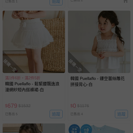
已售出 2
追蹤
已售出 1
貼心小叮嚀
- 第一次穿之前請用手洗或乾洗
- 洗滌請以30度以下冷水做清洗，溫水可能會造成移染或掉色！
搶購一空
搶購一空
- 含羊毛、聚酯纖維、壓克力毛料纖維等材質，建議手洗或機洗
選擇羊毛料洗程。所有衣服請翻面放洗衣袋清洗，請勿烘乾。
- 有蕾絲或網紗的商品強烈建議手洗以免破損
滿1件6折，滿2件5折
韓國 Puellaflo - 鏤空蕾絲雕花
- 有圖案、印花，特別是立體的設計，建議手洗，如要機洗，請
韓國 Puellaflo - 鬆緊腰飄逸浪
拼接背心-白
務必翻面放洗衣網，再放洗衣機，以免損壞到圖案！
漫網紗短內搭褲裙-白
- 提醒媽咪七天猶豫期並非七天試用期喔~ 媽咪如欲退換貨，所
退回的商品必須是全新的狀態、並且完整包裝。
679
0
$
$
1532
$
$
1176
- 每件商品在拍攝時力求忠實呈現，但因為每台電腦、手機或平
板會因為螢幕亮度及解析度不同，所以顏色與實際成品還是會
追蹤
追蹤
已售出 5
已售出 4
有些許差異唷~ 謝謝媽咪們的體諒。
退換貨須知