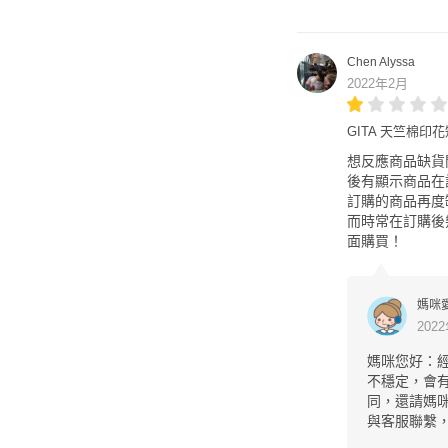
Chen Alyssa
2022年2月
GITA 天竺棉印花
想反應商品缺貨
後有顯示商品在
訂購的商品再度
而時常在訂購後
面購買！
媽咪
202
媽咪您好：
不穩定，會
同，還請媽
與客服聯繫，