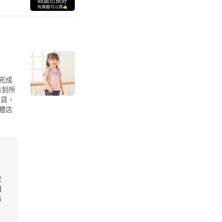
完成
看到所
缺貨，
體店
較
相
再