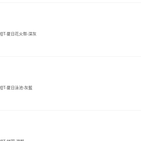
花短T-夏日花火祭-深灰
花短T-夏日泳池-灰藍