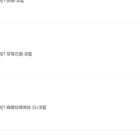
短T-拼圖-深藍
花短T-草莓花圈-深藍
花短T-蝴蝶結橫條紋-白x深藍