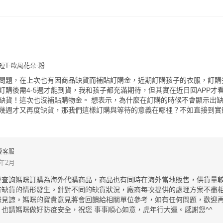
短T-歐風花朵-粉
問題，在上次也有因商品缺貨而補貼訂購金，近期訂購孩子的衣服，訂購
訂購後需4-5週才能到貨，我和孩子都充滿期待，但其實在近日回APP才
缺貨！這次也沒補貼購物金。 想表示，為什麼在訂購的時候不會顯示出
幾週才又再度缺貨，那我們這樣訂購與等待的意義在哪裡？不如直接到實
愛客服
2年2月
經查詢媽咪訂購為海外代購商品，商品也有同時在海外當地販售，供貨量
有缺貨的情形發生。針對不同的缺貨狀況，廠商每次提供的處理方案不盡
咪見諒。媽咪的寶貴意見將會回饋給相關單位參考，如有任何問題，歡迎
也請媽咪做好防疫安全，祝您 事事順心如意，虎年行大運。感謝您^^