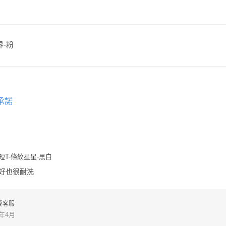
界-粉
承諾
花短T-條紋星星-黑白
好也很耐洗
愛客服
5年4月