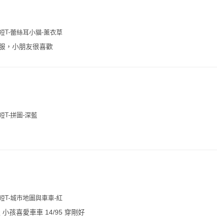
花短T-蕾絲耳小貓-薰衣草
服，小朋友很喜歡
短T-拼圖-深藍
花短T-城市地圖與車車-紅
小孩喜愛車車 14/95 穿剛好