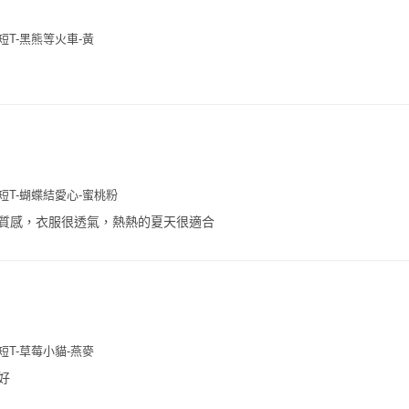
花短T-黑熊等火車-黃
花短T-蝴蝶結愛心-蜜桃粉
質感，衣服很透氣，熱熱的夏天很適合
花短T-草莓小貓-燕麥
好