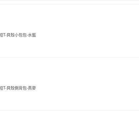
花短T-貝殼小包包-水藍
花短T-貝殼側背包-燕麥