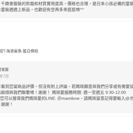
！千趣會服裝的剪裁和材質實用度高、價格也合理，是日本小孩必備的童
童裝週週上新品，也歡迎有空再多來逛逛唷^^
花短T-海浪鯊魚-藍白條紋
愛客服
3年7月
有看到您留商品評價，但沒有附上評論，若媽咪願意與我們分享或有需要
煩與我們聯繫唷！謝謝！ 媽咪愛服務時間: 週一至週五 9:30-12:00
8:00 您可以搜尋我們媽咪愛的LINE: ＠mamilove，請媽咪留意記得要輸入@
，謝謝！