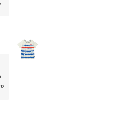
裝
協
才找