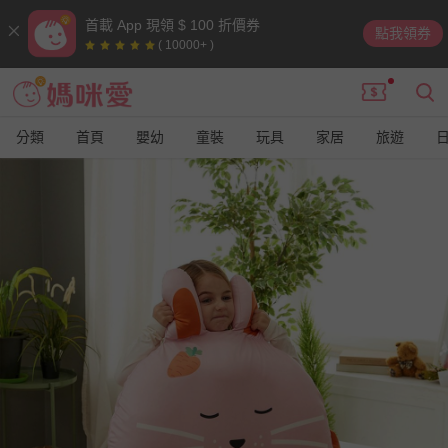
首載 App 現領 $ 100 折價券
點我領券
( 10000+ )
分類
首頁
嬰幼
童裝
玩具
家居
旅遊