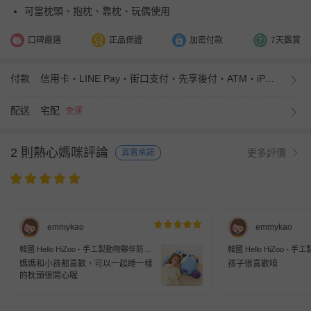
可當枕頭、抱枕、靠枕、玩偶使用
口碑嚴選
正品保證
加密付款
7天鑑賞
付款
信用卡・LINE Pay・街口支付・先享後付・ATM・iPASS MONEY
配送
宅配
免運
2 則熱心媽咪評論
更多評價
真實承諾
emmykao
emmykao
韓國 Hello HiZoo - 手工製動物夥伴防蟎
韓國 Hello HiZoo -
抗菌兒童枕-守護熊 (大W50xH70cm)
抗菌兒童枕-守護熊 (小W3
媽媽和小孩都喜歡，可以一起睡一樣
孩子很喜歡唷
的枕頭很開心喔