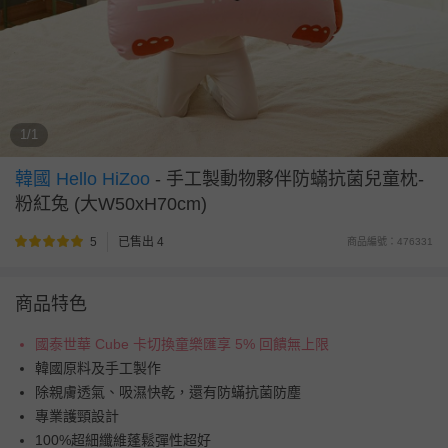
1/1
韓國 Hello HiZoo
-
手工製動物夥伴防蟎抗菌兒童枕-
粉紅兔 (大W50xH70cm)
5
已售出 4
商品編號：476331
商品特色
國泰世華 Cube 卡切換童樂匯享 5% 回饋無上限
韓國原料及手工製作
除親膚透氣、吸濕快乾，還有防蟎抗菌防塵
專業護頸設計
100%超細纖維蓬鬆彈性超好