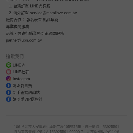
台灣訂單
LINE@客服
海外訂單
service@mamilove.com.tw
廠商合作：
報名表單 點此填寫
專業顧問服務
品牌、通路行銷業務陪跑顧問服務
partner@upn.com.tw
追蹤我們
LINE@
LINE社群
Instagram
媽咪愛團購
新手爸媽諮詢站
媽咪愛VIP選物社
106 台北市大安區敦化南路二段105號15樓，統一編號：53925591
食品業者登錄字號：A-153925591-00000-7，北市衛器販 (安) 字第