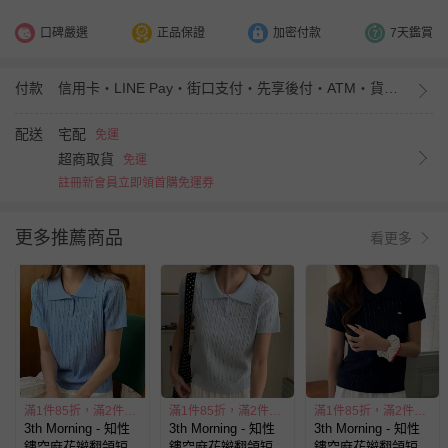
口碑嚴選
正品保證
加密付款
7天鑑賞
付款
信用卡・LINE Pay・街口支付・先享後付・ATM・貨到付款・iPASS MONEY
配送
宅配
免運
超商取貨
免運
註冊新會員立即領首購免運券
更多推薦商品
看更多
滿1件85折，滿2件77折
滿1件85折，滿2件77折
滿1件85折，滿2件77折
3th Morning - 知性
3th Morning - 知性
3th Morning - 知性
鏤空麻花辮翻領短袖
鏤空麻花辮翻領短袖
鏤空麻花辮翻領短袖