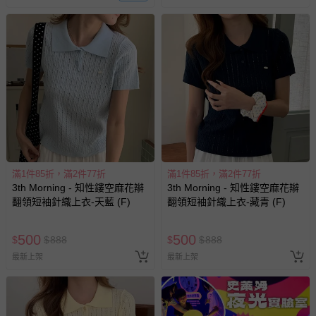
新費用）。
經消費者拆封之影音商品或電腦軟體（例如 DVD、CD
等）。
非以有形媒介提供之數位內容或一經提供即為完成之線
上服務，經消費者事先同意始提供（例如線上課程、遊
戲或活動點數等）。
已拆封之以下類型商品：
-個人衛生用品（例如尿布、貼身衣物、泳裝、襪子、地
墊、寢具類等）。
-新生兒親膚衣物（嬰幼兒包巾與背巾、包屁衣、學習
滿1件85折，滿2件77折
滿1件85折，滿2件77折
褲、紗布衣等）。
3th Morning - 知性鏤空麻花辮
3th Morning - 知性鏤空麻花辮
翻領短袖針織上衣-天藍 (F)
翻領短袖針織上衣-藏青 (F)
-接觸性孕哺產品（奶嘴、奶瓶、擠乳器、哺乳衣、托腹
帶束縛衣、餐搖椅等）。
-其他原廠盒裝商品封口處已貼上「不可拆封」，或具警
500
500
$
$
888
$
$
888
示字句等說明貼紙、封條者。
最新上架
最新上架
國際航空、客運、訂房等服務。
相關的退換貨辦理流程，可詳見：
退換貨 & 退款問題