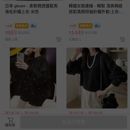
日本 gleam - 柔軟微透蓬鬆馬
韓國女裝連線 - 韓製 清爽棉麻
海毛針織上衣-米杏
排釦落肩短袖針織外套/上衣-海
軍藍 (FREE)
66折
即將售完
83折
即將售完
883
1449
$
$
1332
$
$
1749
最新上架
已售出 1
滿1件7折，滿2件6折
滿1件7折，滿2件6折
日本 GRL - 時尚菱形珍珠綴飾
日本 GRL - 典雅粗針織圓領短
商品已停售
羅紋領毛衣-黑 (M)
版上衣-黑 (F)
購物車