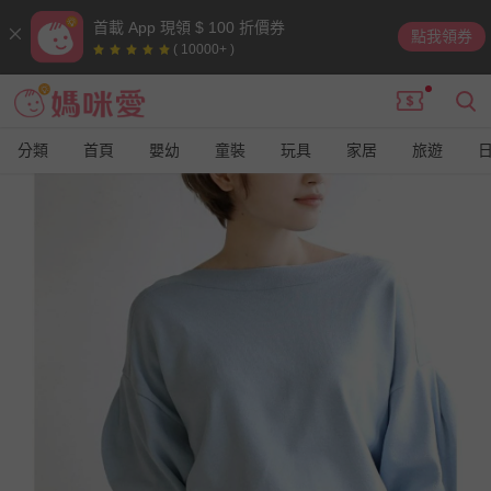
首載 App 現領 $ 100 折價券
點我領券
( 10000+ )
分類
首頁
嬰幼
童裝
玩具
家居
旅遊