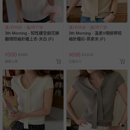
滿1件85折，滿2件77折
滿1件85折，滿2件77折
3th Morning - 知性鏤空麻花辮
3th Morning - 溫柔V領綁帶短
翻領短袖針織上衣-米白 (F)
袖針織衫-燕麥米 (F)
500
696
$
$
888
$
$
1119
最新上架
已售出 5