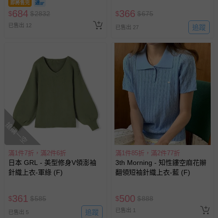
即將售完
包含完整包裝、配件、說明文件及贈品等。
684
366
$
$
2832
$
$
675
已售出 12
追蹤
已售出 27
如需退換貨，請於收到商品7天（含例假日內提出），如為
瑕疵退換貨所產生的運費，將由媽咪愛負責處理，若非瑕疵
退貨，您可至『查詢訂單』>『已出貨』中查詢該筆訂單，
並點選『我要退貨』即可進行申請。若有相關退貨問題，請
至媽咪愛
LINE@客服ID: @mamilove
我們將依序為您處理
與服務，謝謝。
針對滿件折/滿額贈…等活動，如因部份退貨，而該訂單保
留商品未達活動門檻，將以原價計算，活動贈品亦需一併退
搶購一空
回。
滿1件7折，滿2件6折
滿1件85折，滿2件77折
部分商品依據消費者保護法的規定，不適用七天鑑賞期/猶
日本 GRL - 美型修身V領澎袖
3th Morning - 知性鏤空麻花辮
豫期範圍：
針織上衣-軍綠 (F)
翻領短袖針織上衣-藍 (F)
易於腐敗、保存期限較短或解約時即將逾期（例如生鮮
商品、食品等）。
361
500
$
$
585
$
$
888
客製化商品（例如客製生日書、姓名貼等）。
已售出 1
追蹤
已售出 5
報紙、期刊或雜誌（惟書籍如經拆封、使用，則酌收整