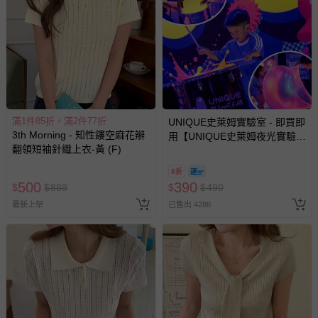
其他常見問題：
運送服務：目前提供的運送僅限台灣本島。如您位於離島地
區，可能會無法配送，或須依據商品需加收離島運費。廠商
亦保留出貨與否的權利。離島、偏遠地區、樓層親送等加價
費用，可能會另需加收。
商品實際的配達日期，可於訂單個人資料內的查詢訂單內，
滿1件85折，滿2件77折
UNIQUE史萊姆實驗室 - 即買即
3th Morning - 知性鏤空麻花辮
已出貨通知之訊息為主。
用【UNIQUE史萊姆夜光實驗室
翻領短袖針織上衣-黃 (F)
@ 台北科教館 】2026/6/11-
如您收到商品，請依正常流程檢查是否完好，若商品遇瑕疵
8/30 (電子票券，於展期現場憑
情形，您可申請更換新品或退貨，請見：
退貨的辦理流程
。
8折
訂單編號兌換，逾期作廢) (大
500
390
$
$
888
$
$
490
人小孩均一價(3歲以上需購票))
若您對於會員帳號、商品訂購與資訊、購物流程、付款方
最新上架
已售出 4288
式、折價券與購物金的使用、退貨及商品運送方式等有疑
問，你可詳見：
媽咪愛客服中心
。
預購商品：預購為海外同步代購，遇缺貨即會通知媽咪並協
助取消退款事宜。
商品如因「價格、組合」等錯誤原因，導致無法安排出貨，
會主動以簡訊及mail通知訂單取消事宜，並將提供適當補
償。