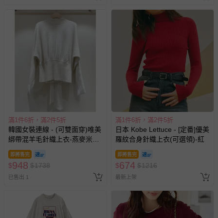
滿1件6折，滿2件5折
滿1件6折，滿2件5折
韓國女裝連線 - (可雙面穿)唯美
日本 Kobe Lettuce - [定番]優美
綁帶混羊毛針織上衣-燕麥米
羅紋合身針織上衣(可選領)-紅
(FREE)
即將售完
即將售完
948
674
$
$
1738
$
$
1216
已售出 1
最新上架