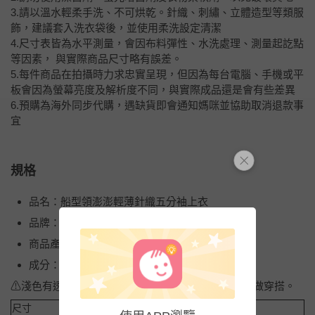
3.請以溫水輕柔手洗、不可烘乾。針織、刺繡、立體造型等類服
飾，建議套入洗衣袋後，並使用柔洗設定清潔
4.尺寸表皆為水平測量，會因布料彈性、水洗處理、測量起訖點
等因素， 與實際商品尺寸略有誤差。
5.每件商品在拍攝時力求忠實呈現，但因為每台電腦、手機或平
板會因為螢幕亮度及解析度不同，與實際成品還是會有些差異
6.預購為海外同步代購，遇缺貨即會通知媽咪並協助取消退款事
宜
規格
品名：船型領澎澎輕薄針織五分袖上衣
品牌：日本 zootie
商品產地（國）：中國
成分：嫘縈65％＋尼龍35％
⚠淺色有透膚的可能性，建議可以內搭個淺色小可愛做穿搭。
尺寸
F