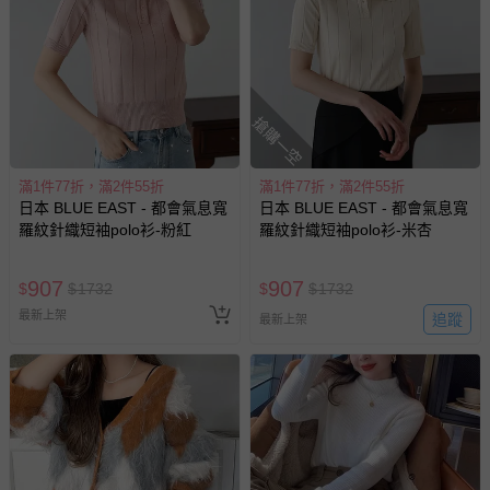
搶購一空
滿1件77折，滿2件55折
滿1件77折，滿2件55折
日本 BLUE EAST - 都會氣息寬
日本 BLUE EAST - 都會氣息寬
羅紋針織短袖polo衫-粉紅
羅紋針織短袖polo衫-米杏
907
907
$
$
1732
$
$
1732
最新上架
追蹤
最新上架