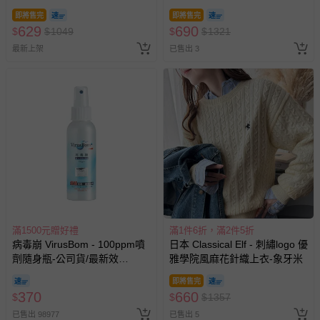
即將售完
即將售完
629
690
$
$
1049
$
$
1321
最新上架
已售出 3
滿1500元贈好禮
滿1件6折，滿2件5折
病毒崩 VirusBom - 100ppm噴
日本 Classical Elf - 刺繡logo 優
劑隨身瓶-公司貨/最新效
雅學院風麻花針織上衣-象牙米
期-100ml
即將售完
370
660
$
$
$
1357
已售出 98977
已售出 5