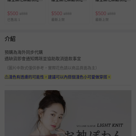
針織上衣-藍 (F)
針織上衣-天藍 (F)
針織上衣-藏青 (F)
$
500
$
500
$
500
888
888
888
$
$
$
已售出 1
最新上架
最新上架
介紹
預購為海外同步代購
遇缺貨即會通知媽咪並協助取消退款事宜
（圖片中款式僅供參考，實際花色請以商品頁面為主）
⚠淺色有透膚的可能性，建議可以內搭個淺色小可愛做穿搭。