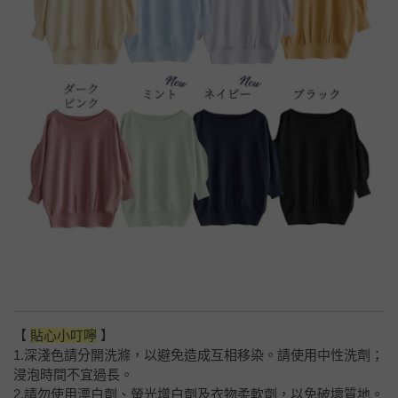
【
貼心小叮嚀
】
1.深淺色請分開洗滌，以避免造成互相移染。請使用中性洗劑；
浸泡時間不宜過長。
2.請勿使用漂白劑、螢光增白劑及衣物柔軟劑，以免破壞質地。