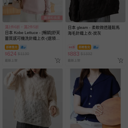
滿1件6折，滿2件5折
日本 gleam - 柔軟微透蓬鬆馬
日本 Kobe Lettuce - [暢銷]舒芙
海毛針織上衣-炭灰
蕾質感可機洗針織上衣-(選領和
長度)-嫩粉紅
即將售完
66折
即將售完
624
883
$
$
1130
$
$
1332
最新上架
最新上架