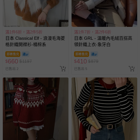
滿1件6折，滿2件5折
滿1件7折，滿2件6折
日本 Classical Elf - 浪漫毛海菱
日本 GRL - 溫暖內毛絨百搭高
格針織開襟衫-橘棕系
領針織上衣-象牙白
即將售完
即將售完
660
410
$
$
1197
$
$
879
已售出 2
已售出 5