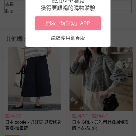
使用APP瀏覽
衣長
58cm
獲得更順暢的購物體驗
胸圍
117cm
肩寬
55.5cm
看更多
開啟「媽咪愛」APP
袖長
30cm
【
貼心小叮嚀
】
繼續使用網頁版
其他媽咪也在逛
1.深淺色請分開洗滌，以避免造成互相移染。請使用中性洗劑；
浸泡時間不宜過長。
2.請勿使用漂白劑、螢光增白劑及衣物柔軟劑，以免破壞質地。
3.請以溫水輕柔手洗、不可烘乾。針織、刺繡、立體造型等類服
飾，建議套入洗衣袋後，並使用柔洗設定清潔
4.尺寸表皆為水平測量，會因布料彈性、水洗處理、測量起訖點
等因素， 與實際商品尺寸略有誤差。
5.每件商品在拍攝時力求忠實呈現，但因為每台電腦、手機或平
板會因為螢幕亮度及解析度不同，與實際成品還是會有些差異
搶購一空
6.預購為海外同步代購，遇缺貨即會通知媽咪並協助取消退款事
宜
滿1件3折
滿1件7折，滿2件6折
退換貨須知
日本 zootie - 好好穿 顯瘦修身
日本 GRL - 典雅粗針織圓領短
您所購買的商品享有7天的鑑賞期／猶豫期權益，但此期間
寬褲-海軍藍
版上衣-灰 (F)
並非試用期，您所退回的商品必須是未經使用的全新狀態，