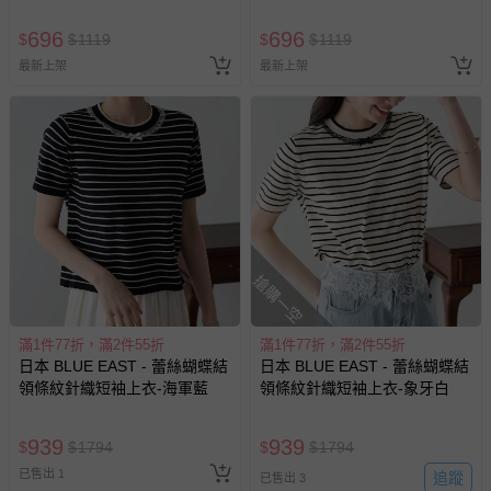
696
696
$
$
1119
$
$
1119
最新上架
最新上架
搶購一空
滿1件77折，滿2件55折
滿1件77折，滿2件55折
日本 BLUE EAST - 蕾絲蝴蝶結
日本 BLUE EAST - 蕾絲蝴蝶結
領條紋針織短袖上衣-海軍藍
領條紋針織短袖上衣-象牙白
939
939
$
$
1794
$
$
1794
已售出 1
追蹤
已售出 3