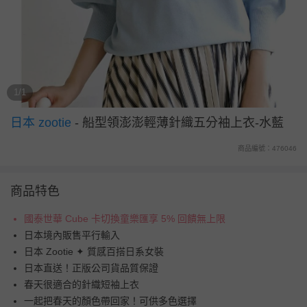
1/1
日本 zootie
-
船型領澎澎輕薄針織五分袖上衣-水藍
商品編號：476046
商品特色
國泰世華 Cube 卡切換童樂匯享 5% 回饋無上限
日本境內販售平行輸入
日本 Zootie ✦ 質感百搭日系女裝
日本直送！正版公司貨品質保證
春天很適合的針織短袖上衣
一起把春天的顏色帶回家！可供多色選擇