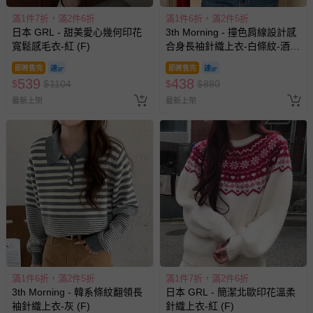
滿1件7折，滿2件6折
滿1件6折，滿2件5折
日本 GRL - 甜美愛心幾何印花
3th Morning - 撞色肩線設計感
寬鬆感毛衣-紅 (F)
合身長袖針織上衣-白條紋-酒紅
X黑 (F)
即將售完
即將售完
539
438
$
$
1104
$
$
880
最新上架
最新上架
滿1件6折，滿2件5折
滿1件7折，滿2件6折
3th Morning - 韓系條紋翻領長
日本 GRL - 簡潔北歐印花溫柔
袖針織上衣-灰 (F)
針織上衣-紅 (F)