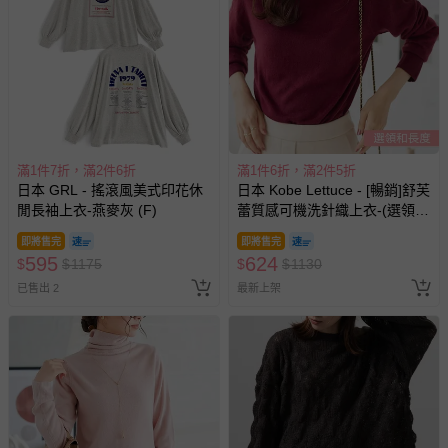
滿1件7折，滿2件6折
滿1件6折，滿2件5折
日本 GRL - 搖滾風美式印花休
日本 Kobe Lettuce - [暢銷]舒芙
閒長袖上衣-燕麥灰 (F)
蕾質感可機洗針織上衣-(選領和
長度)-酒紅
即將售完
即將售完
595
624
$
$
1175
$
$
1130
已售出 2
最新上架