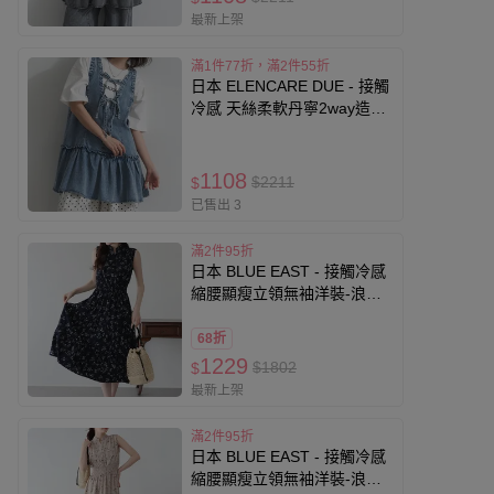
最新上架
滿1件77折，滿2件55折
日本 ELENCARE DUE - 接觸
冷感 天絲柔軟丹寧2way造型
感背心-中藍
1108
$2211
$
已售出 3
滿2件95折
日本 BLUE EAST - 接觸冷感
縮腰顯瘦立領無袖洋裝-浪漫
小花-海軍藍
68折
1229
$1802
$
最新上架
滿2件95折
日本 BLUE EAST - 接觸冷感
縮腰顯瘦立領無袖洋裝-浪漫