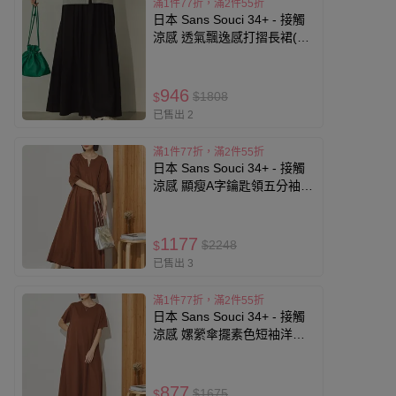
滿1件77折，滿2件55折
日本 Sans Souci 34+ - 接觸
涼感 透氣飄逸感打摺長裙(有
口袋)-黑
946
$1808
$
已售出 2
滿1件77折，滿2件55折
日本 Sans Souci 34+ - 接觸
涼感 顯瘦A字鑰匙領五分袖洋
裝-咖啡棕
1177
$2248
$
已售出 3
滿1件77折，滿2件55折
日本 Sans Souci 34+ - 接觸
涼感 嫘縈傘擺素色短袖洋裝-
咖啡棕
877
$1675
$