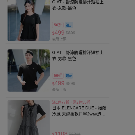
GIAT - 舒涼防曬排汗短袖上
衣-女款-黑色
56折
499
$899
$
最新上架
GIAT - 舒涼防曬排汗短袖上
衣-男款-黑色
56折
499
$899
$
最新上架
滿1件77折，滿2件55折
日本 ELENCARE DUE - 接觸
冷感 天絲柔軟丹寧2way造型
感背心-炭黑
1108
$2211
$