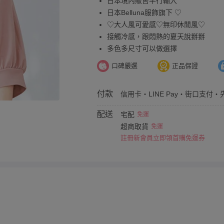
日本境內販售平行輸入
日本Belluna服飾旗下 ♡
♡大人風可愛感♡無印休閒風♡
接觸冷感，跟悶熱的夏天說掰掰
多色多尺寸可以做選擇
口碑嚴選
正品保證
付款
信用卡・LINE Pay・街口支付・
配送
宅配
免運
超商取貨
免運
註冊新會員立即領首購免運券