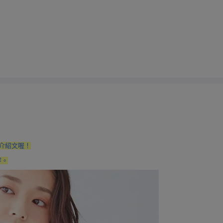
有介紹文喔！
穿。