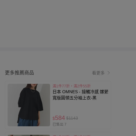
更多推薦商品
看更多
滿1件77折，滿2件55折
日本 OMNES - 接觸冷感 嫘縈
寬版圓領五分袖上衣-黑
584
$1143
$
已售出 7