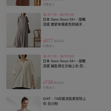
已售出 1
滿1件77折，滿2件55折
日本 Sans Souci 34+ - 接觸
涼感 嫘縈傘擺素色短袖洋裝-
淺灰棕
877
$1675
$
已售出 2
滿1件77折，滿2件55折
日本 Sans Souci 34+ - 接觸
涼感 鑰匙領五分袖上衣-奶油
米
738
$1411
$
已售出 3
GIAT - 7A抑菌涼肌美型短上
衣-豆沙粉