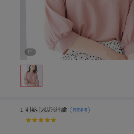
1/1
1 則熱心媽咪評論
真實承諾