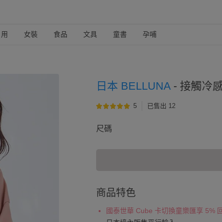
日用
女裝
食品
文具
童書
孕哺
日本 BELLUNA
-
接觸冷感
5
已售出 12
尺碼
商品特色
國泰世華 Cube 卡切換童樂匯享 5%