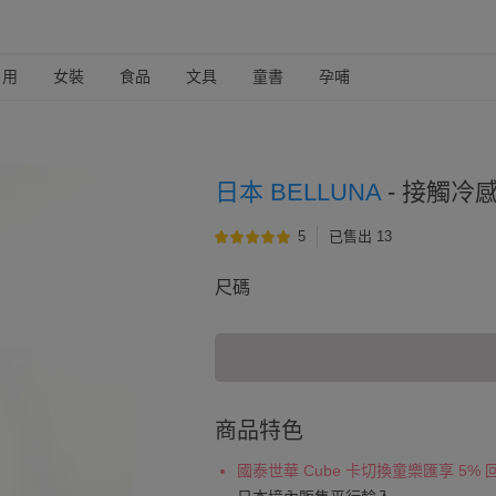
日用
女裝
食品
文具
童書
孕哺
日本 BELLUNA
-
接觸冷感
5
已售出 13
尺碼
商品特色
國泰世華 Cube 卡切換童樂匯享 5%