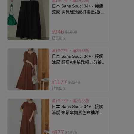
滿1件77折，滿2件55折
日本 Sans Souci 34+ - 接觸
涼感 透氣飄逸感打摺長裙(有
口袋)-黑
946
$1808
$
已售出 2
滿1件77折，滿2件55折
日本 Sans Souci 34+ - 接觸
涼感 顯瘦A字鑰匙領五分袖洋
裝-咖啡棕
1177
$2248
$
已售出 3
滿1件77折，滿2件55折
日本 Sans Souci 34+ - 接觸
涼感 嫘縈傘擺素色短袖洋裝-
咖啡棕
877
$1675
$