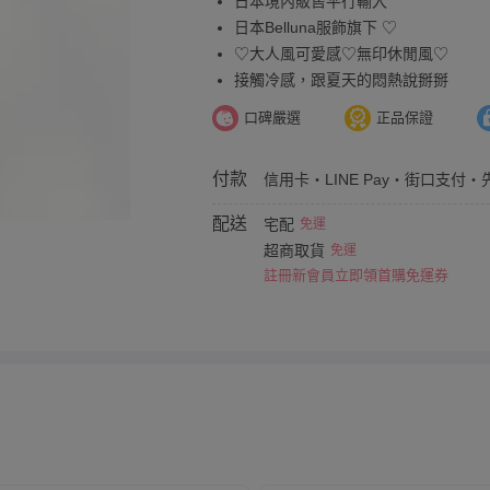
日本境內販售平行輸入
日本Belluna服飾旗下 ♡
♡大人風可愛感♡無印休閒風♡
接觸冷感，跟夏天的悶熱說掰掰
口碑嚴選
正品保證
付款
信用卡・LINE Pay・街口支付・
配送
宅配
免運
超商取貨
免運
註冊新會員立即領首購免運券