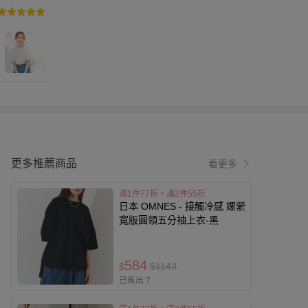
更多推薦商品
看更多
滿1件77折，滿2件55折
日本 OMNES - 接觸冷感 嫘縈
寬版圓領五分袖上衣-黑
584
$1143
$
已售出 7