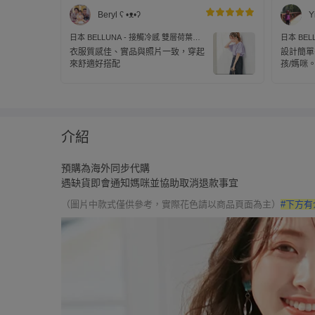
Beryl ʕ •ᴥ•ʔ
Y
日本 BELLUNA - 接觸冷感 雙層荷葉袖
日本 BEL
設計短袖上衣-薰衣草
設計短袖
衣服質感佳、實品與照片一致，穿起
設計簡單
來舒適好搭配
孩/媽咪
大，所以
孩/媽咪
介紹
預購為海外同步代購
遇缺貨即會通知媽咪並協助取消退款事宜
（圖片中款式僅供參考，實際花色請以商品頁面為主）
#下方