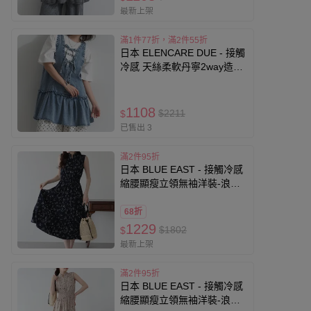
最新上架
滿1件77折，滿2件55折
日本 ELENCARE DUE - 接觸
冷感 天絲柔軟丹寧2way造型
感背心-中藍
1108
$2211
$
已售出 3
滿2件95折
日本 BLUE EAST - 接觸冷感
縮腰顯瘦立領無袖洋裝-浪漫
小花-海軍藍
68折
1229
$1802
$
最新上架
滿2件95折
日本 BLUE EAST - 接觸冷感
縮腰顯瘦立領無袖洋裝-浪漫