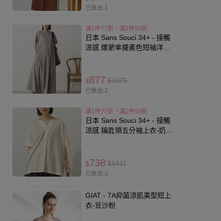
已售出 1
滿1件77折，滿2件55折
日本 Sans Souci 34+ - 接觸
涼感 嫘縈傘擺素色短袖洋裝-
淺灰棕
877
$1675
$
已售出 2
滿1件77折，滿2件55折
日本 Sans Souci 34+ - 接觸
涼感 鑰匙領五分袖上衣-奶油
米
738
$1411
$
已售出 3
GIAT - 7A抑菌涼肌美型短上
衣-豆沙粉