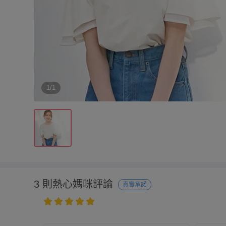
1/1
3 則熱心媽咪評論
真實承諾