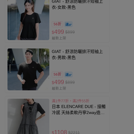
GIAT - 舒涼防曬排汗短袖上
衣-女款-黑色
56折
499
$899
$
最新上架
GIAT - 舒涼防曬排汗短袖上
衣-男款-黑色
56折
499
$899
$
最新上架
滿1件77折，滿2件55折
日本 ELENCARE DUE - 接觸
冷感 天絲柔軟丹寧2way造型
感背心-炭黑
1108
$2211
$