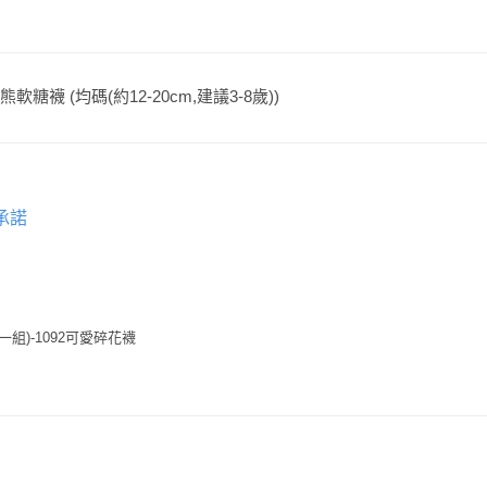
軟糖襪 (均碼(約12-20cm,建議3-8歲))
承諾
一組)-1092可愛碎花襪