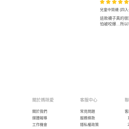
兒童中筒襪 (四入一
這款襪子真的很
怕被咬爆…所以
關於媽咪愛
客服中心
聯
關於我們
常見問題
客
媒體報導
服務條款
工作機會
隱私權政策