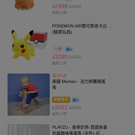
2499
$3180
$
最新上架
POKEMON AIR寶可夢皮卡丘
(騎乘玩具)
77折
3280
$4280
$
最新上架
滿1件9折
美國 Mentari - 活力奔騰搖搖
馬
即將售完
3591
$4980
$
最新上架
PLAYZU - 香草奶茶-質感無毒
抗菌趣味搖搖馬 (米色)-尺