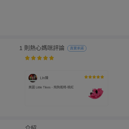
1 則熱心媽咪評論
真實承諾
LIn陳
美國 Little Tikes - 飛狗搖椅-桃紅
介紹