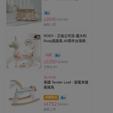
寸：64 × 27 × 40 公分
（cm）
2640
$2780
$
最新上架
RODY - 正版公司貨-義大利
Rody跳跳馬-40周年台灣限定
色-櫻桃鮮奶油-贈專屬打氣筒
76折
2250
$2980
$
已售出 65
滿1件9折
美國 Tender Leaf - 甜蜜幸運
搖搖馬
即將售完
4752
$6580
$
最新上架