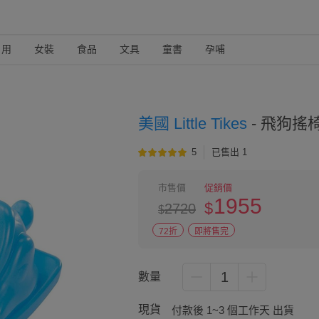
日用
女裝
食品
文具
童書
孕哺
美國 Little Tikes
-
飛狗搖椅
5
已售出 1
市售價
促銷價
1955
$
2720
$
72折
即將售完
1
數量
現貨
付款後 1~3 個工作天 出貨