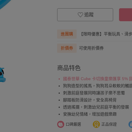
追蹤
進團購
【限時優惠】平衡玩具、滑
折價券
可使用折價券
商品特色
國泰世華 Cube 卡切換童樂匯享 5%
狗狗造型的搖馬，狗狗耳朵軟軟的觸
刺激前庭發展同時讓孩子樂不思蜀
腳踏板防滑設計，安全高椅背
透過搖擺，刺激幼兒前庭平衡的發展
安撫幼兒情緒，增加遊戲樂趣
口碑嚴選
正品保證