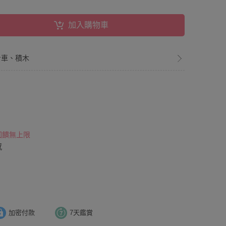
加入購物車
步車、積木
 回饋無上限
感
加密付款
7天鑑賞