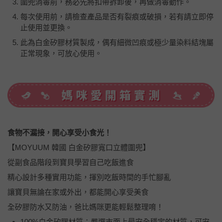
圍兜消毒前，務必先將扣帶拆卸後，再做消毒動作。
每次使用前，請檢查產品是否有裂痕或破損，若有請立即停
止使用並更換。
此為白金矽膠材質製成，偶有細微凹痕或極少量染料結塊屬
正常現象，可放心使用。
食物不漏接，開心享受小食光！
【MOYUUM 韓國 白金矽膠寬口立體圍兜】
從副食品階段到寶貝學習自己吃飯進食
精心設計多種實用功能，揮別吃飯時間的手忙腳亂
讓寶貝無論在家或外出，都能開心享受美食
全矽膠防水又防油，爸比媽咪更能輕鬆整理唷！
100%白金矽膠材質：嚴選市面上最安全穩定的材質，可安