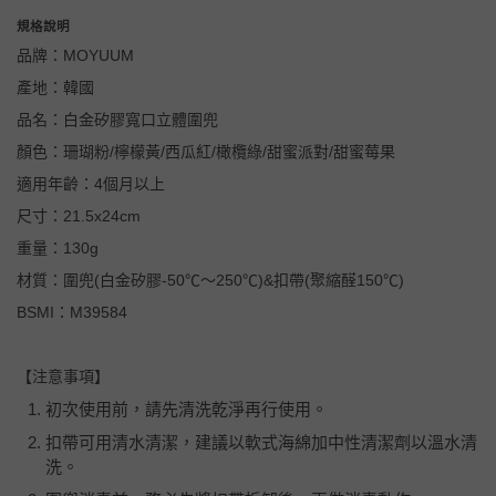
規格說明
品牌：MOYUUM
產地：韓國
品名：白金矽膠寬口立體圍兜
顏色：珊瑚粉/檸檬黃/西瓜紅/橄欖綠/甜蜜派對/甜蜜莓果
適用年齡：4個月以上
尺寸：21.5x24cm
重量：130g
材質：圍兜(白金矽膠-50℃～250℃)&扣帶(聚縮醛150℃)
BSMI：M39584
【注意事項】
初次使用前，請先清洗乾淨再行使用。
扣帶可用清水清潔，建議以軟式海綿加中性清潔劑以溫水清
洗。