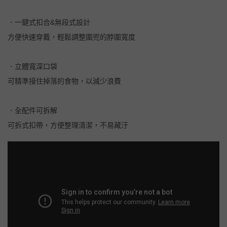
．一鍵式扣合&無段式設計
方便快速穿戴，輕鬆調整圍兜的脖圍寬度
．立體寬深口袋
可精準接住掉落的食物，以減少浪費
．全配件可拆解
可拆式扣帶，方便整理清潔，不易藏汙