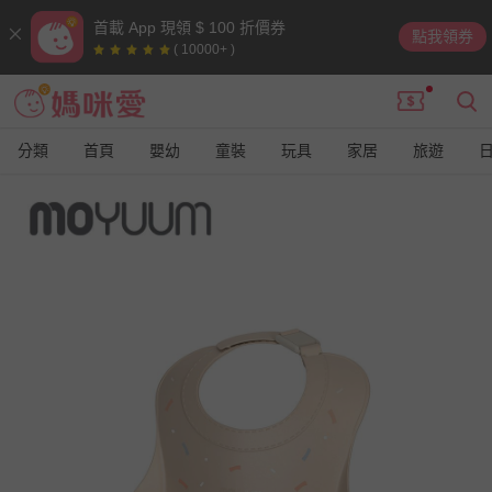
首載 App 現領 $ 100 折價券
點我領券
( 10000+ )
分類
首頁
嬰幼
童裝
玩具
家居
旅遊