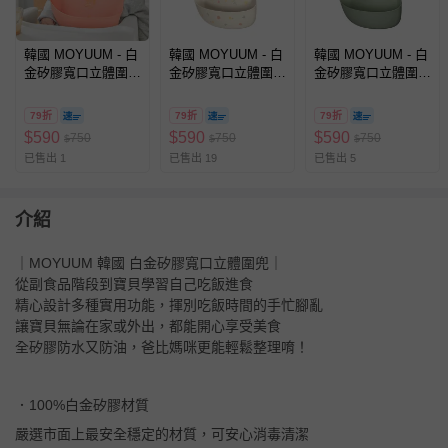
韓國 MOYUUM - 白
韓國 MOYUUM - 白
韓國 MOYUUM - 白
金矽膠寬口立體圍兜
金矽膠寬口立體圍兜
金矽膠寬口立體圍兜
兒童圍兜 圍兜-蜜桃
兒童圍兜 圍兜-甜蜜
兒童圍兜 圍兜-橄欖
橘
莓果
綠
79折
79折
79折
$
590
$
590
$
590
750
750
750
$
$
$
已售出 1
已售出 19
已售出 5
介紹
｜MOYUUM 韓國 白金矽膠寬口立體圍兜｜
從副食品階段到寶貝學習自己吃飯進食
精心設計多種實用功能，揮別吃飯時間的手忙腳亂
讓寶貝無論在家或外出，都能開心享受美食
全矽膠防水又防油，爸比媽咪更能輕鬆整理唷！
．100%白金矽膠材質
嚴選市面上最安全穩定的材質，可安心消毒清潔