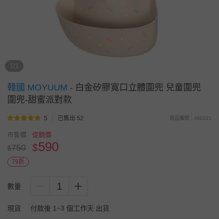
1/1
韓國 MOYUUM
-
白金矽膠寬口立體圍兜 兒童圍兜
圍兜-甜蜜派對款
5
已售出 52
商品編號：460221
市售價
促銷價
590
$
750
$
79折
1
數量
現貨
付款後 1~3 個工作天 出貨