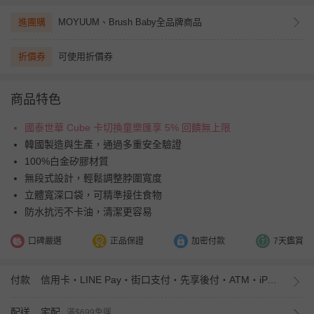
進團購
MOYUUM、Brush Baby全品牌商品
折價券
可使用折價券
商品特色
國泰世華 Cube 卡切換童樂匯享 5% 回饋無上限
韓國製造與生產，通過多重安全驗證
100%白金矽膠材質
無段式設計，輕鬆調整脖圍寬度
立體寬深口袋，可精準接住食物
防水抗污不卡油，清潔更容易
口碑嚴選
正品保證
加密付款
7天鑑賞
付款
信用卡・LINE Pay・街口支付・先享後付・ATM・iPASS MONEY
配送
宅配
滿$699免運