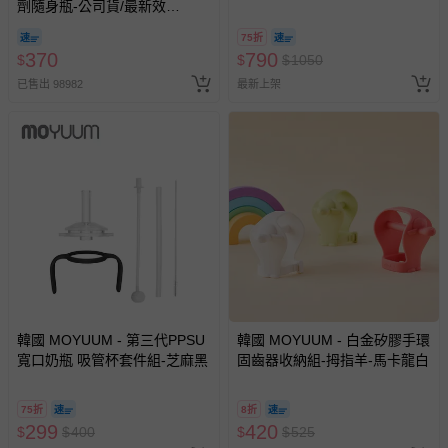
劑隨身瓶-公司貨/最新效
款)-270ml
期-100ml
75折
370
790
$
$
$
1050
已售出 98982
最新上架
韓國 MOYUUM - 第三代PPSU
韓國 MOYUUM - 白金矽膠手環
寬口奶瓶 吸管杯套件組-芝麻黑
固齒器收納組-拇指羊-馬卡龍白
75折
8折
299
420
$
$
400
$
$
525