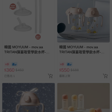
韓國 MOYUUM - mov.aa
韓國 MOYUUM - mov.aa
TRITAN彈蓋吸管學飲水杯-替
TRITAN彈蓋吸管學飲水杯-吸
換吸管組
管杯蓋套件組-星願粉
8折
8折
360
550
$
$
450
$
$
688
已售出 1
最新上架