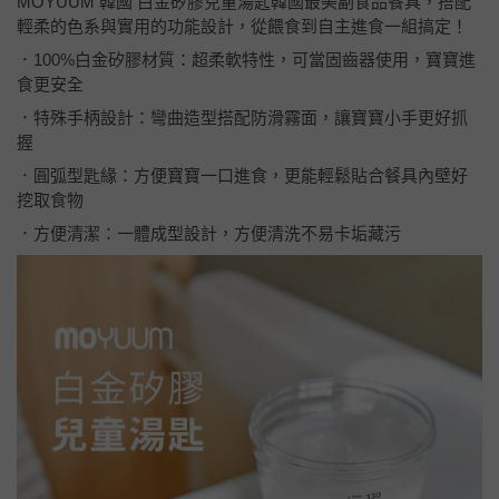
MOYUUM 韓國 白金矽膠兒童湯匙韓國最美副食品餐具，搭配
輕柔的色系與實用的功能設計，從餵食到自主進食一組搞定！
．100%白金矽膠材質：超柔軟特性，可當固齒器使用，寶寶進
食更安全
．特殊手柄設計：彎曲造型搭配防滑霧面，讓寶寶小手更好抓
握
．圓弧型匙緣：方便寶寶一口進食，更能輕鬆貼合餐具內壁好
挖取食物
．方便清潔：一體成型設計，方便清洗不易卡垢藏污