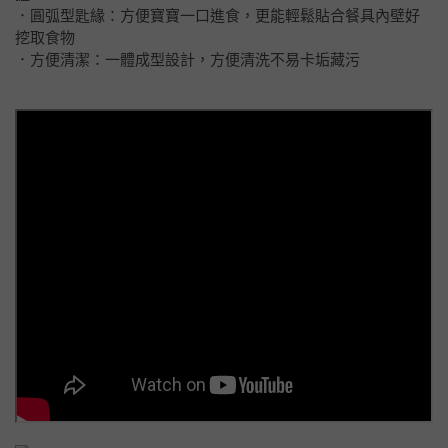
．圓弧型匙緣：方便寶寶一口進食，更能輕鬆貼合餐具內壁好
挖取食物
．方便清潔：一體成型設計，方便清洗不易卡垢藏污