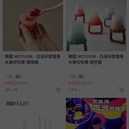
易於腐敗、保存期限較短或解約時即將逾期（例如生鮮
商品、食品等）。
客製化商品（例如客製生日書、姓名貼等）。
報紙、期刊或雜誌（惟書籍如經拆封、使用，則酌收整
新費用）。
經消費者拆封之影音商品或電腦軟體（例如 DVD、CD
等）。
韓國 MOYUUM - 白金矽膠推推
非以有形媒介提供之數位內容或一經提供即為完成之線
韓國 MOYUUM - 白金矽膠推推
水果咬咬棒-珊瑚橘
水果咬咬棒-晴空藍
上服務，經消費者事先同意始提供（例如線上課程、遊
戲或活動點數等）。
75折
75折
已拆封之以下類型商品：
460
460
$
$
610
$
$
610
-個人衛生用品（例如尿布、貼身衣物、泳裝、襪子、地
最新上架
墊、寢具類等）。
已售出 1
-新生兒親膚衣物（嬰幼兒包巾與背巾、包屁衣、學習
褲、紗布衣等）。
-接觸性孕哺產品（奶嘴、奶瓶、擠乳器、哺乳衣、托腹
帶束縛衣、餐搖椅等）。
-其他原廠盒裝商品封口處已貼上「不可拆封」，或具警
示字句等說明貼紙、封條者。