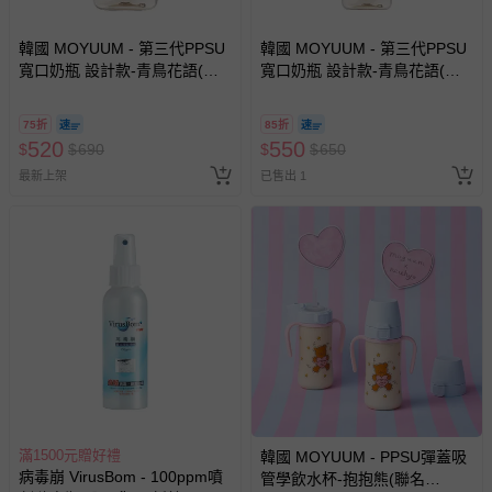
助取消退款事宜。
韓國 MOYUUM - 第三代PPSU
韓國 MOYUUM - 第三代PPSU
商品如因「價格、組合」等錯誤原因，導致無法安排出貨，
寬口奶瓶 設計款-青鳥花語(聯
寬口奶瓶 設計款-青鳥花語(聯
會主動以簡訊及mail通知訂單取消事宜，並將提供適當補
名款)(1m+)-170ml
名款)(3m+)-270ml
償。
75折
85折
520
550
$
$
690
$
$
650
最新上架
已售出 1
滿1500元贈好禮
韓國 MOYUUM - PPSU彈蓋吸
病毒崩 VirusBom - 100ppm噴
管學飲水杯-抱抱熊(聯名