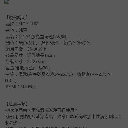
【規格說明】
-品牌：MOYUUM
-產地：韓國
-品名：白金矽膠兒童湯匙(2入/組)
-顏色：米色/灰色、綠色/灰色、奶黃色/粉橘色
-適用年齡：3個月以上
-商品尺寸：湯匙總長15cm
-包裝尺寸：22.2x8cm
-重量(含收納盒)：約70g
-材質：湯匙(白金矽膠-50℃～250℃)、收納盒(PP-20℃～
110℃)
-BSMI：M39584
【注意事項】
-初次使用前，請先清洗乾淨再行使用。
-請勿用硬性刷具清潔產品，建議以軟式海綿加中性清潔劑以溫
水清洗。