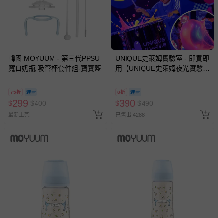
國際航空、客運、訂房等服務。
相關的退換貨辦理流程，可詳見：
退換貨 & 退款問題
韓國 MOYUUM - 第三代PPSU
UNIQUE史萊姆實驗室 - 即買即
其他常見問題：
寬口奶瓶 吸管杯套件組-寶寶藍
用【UNIQUE史萊姆夜光實驗室
@ 台北科教館 】2026/6/11-
運送服務：目前提供的運送僅限台灣本島。如您位於離島地
8/30 (電子票券，於展期現場憑
區，可能會無法配送，或須依據商品需加收離島運費。廠商
75折
8折
訂單編號兌換，逾期作廢) (大
299
390
亦保留出貨與否的權利。離島、偏遠地區、樓層親送等加價
$
$
400
$
$
490
人小孩均一價(3歲以上需購票))
費用，可能會另需加收。
最新上架
已售出 4288
商品實際的配達日期，可於訂單個人資料內的查詢訂單內，
已出貨通知之訊息為主。
如您收到商品，請依正常流程檢查是否完好，若商品遇瑕疵
情形，您可申請更換新品或退貨，請見：
退貨的辦理流程
。
若您對於會員帳號、商品訂購與資訊、購物流程、付款方
式、折價券與購物金的使用、退貨及商品運送方式等有疑
問，你可詳見：
媽咪愛客服中心
。
預購商品：預購為海外同步代購，遇缺貨即會通知媽咪並協