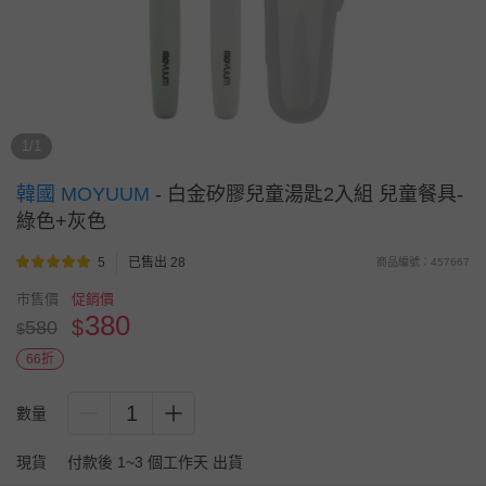
1/1
韓國 MOYUUM
-
白金矽膠兒童湯匙2入組 兒童餐具-
綠色+灰色
5
已售出 28
商品編號：457667
市售價
促銷價
380
$
580
$
66折
1
數量
現貨
付款後 1~3 個工作天 出貨