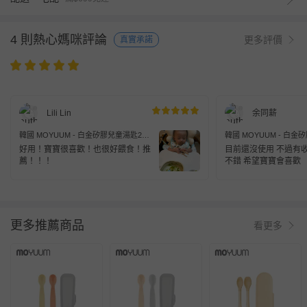
4 則熱心媽咪評論
更多評價
真實承諾
Lili Lin
余同薪
韓國 MOYUUM - 白金矽膠兒童湯匙2入
韓國 MOYUUM - 白
組 兒童餐具-米色+灰色
組 兒童餐具-米色+灰色
好用！寶寶很喜歡！也很好餵食！推
目前還沒使用 不過有
薦！！！
不錯 希望寶寶會喜歡
更多推薦商品
看更多