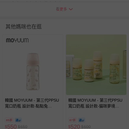
顏色：米色/灰色 綠色/灰色
看更多
適用年齡：3個月以上
尺寸：湯匙總長15 cm
其他媽咪也在逛
重量：約70 g (含收納盒)
材質：湯匙(白金矽膠-50℃～250℃)&收納盒(PP-20℃～
110℃)
BSMI:M39584
初次使用前，請先清洗乾淨再行使用。
請勿用硬性刷具清潔產品，建議以軟式海綿加中性清潔劑以
溫水清洗。
清洗完畢請存放於陰涼乾燥處，避免日光直射與遠離高溫環
境。
韓國 MOYUUM - 第三代PPSU
透明收納盒建議以軟式海綿加中性清潔劑清潔。
韓國 MOYUUM - 第三代PPSU
寬口奶瓶 設計款-點點兔
寬口奶瓶 設計款-貓咪夢境
每次使用前，請檢查商品各部位是否有裂痕或破損，若有請
(3m+)-270ml
(1m+)-檸檬黃-170ml
立即停止使用並更換。
85折
87折
本產品在生產後立即包裝，打開時可能有矽膠製品味道，清
550
520
$
$
650
$
$
600