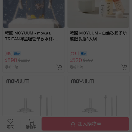
韓國 MOYUUM - mov.aa
韓國 MOYUUM - 白金矽膠多功
TRITAN彈蓋吸管學飲水杯-星
能餵食瓶3入組
願小馬(聯名款)-250ml
8折
75折
890
520
$
$
1113
$
$
690
最新上架
最新上架
加入購物車
追蹤
購物車