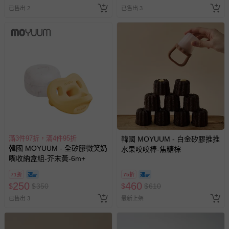
潔後即可消退。
已售出 2
已售出 3
退換貨須知
您所購買的商品享有7天的鑑賞期／猶豫期權益，但此期間
並非試用期，您所退回的商品必須是未經使用的全新狀態，
包含完整包裝、配件、說明文件及贈品等。
如需退換貨，請於收到商品7天（含例假日內提出），如為
瑕疵退換貨所產生的運費，將由媽咪愛負責處理，若非瑕疵
退貨，您可至『查詢訂單』>『已出貨』中查詢該筆訂單，
並點選『我要退貨』即可進行申請。若有相關退貨問題，請
至媽咪愛
LINE@客服ID: @mamilove
我們將依序為您處理
與服務，謝謝。
滿3件97折，滿4件95折
韓國 MOYUUM - 白金矽膠推推
韓國 MOYUUM - 全矽膠微笑奶
水果咬咬棒-焦糖棕
嘴收納盒組-芥末黃-6m+
針對滿件折/滿額贈…等活動，如因部份退貨，而該訂單保
留商品未達活動門檻，將以原價計算，活動贈品亦需一併退
71折
75折
250
460
回。
$
$
350
$
$
610
已售出 3
最新上架
部分商品依據消費者保護法的規定，不適用七天鑑賞期/猶
豫期範圍：