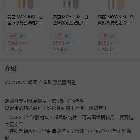
韓國 MOYUUM - 白
韓國 MOYUUM - 白
韓國 MOYUUM - 彎
金矽膠兒童湯匙2入
金矽膠兒童湯匙2入
曲餵食雙匙組 (2入/
組 兒童餐具-奶黃/豆
組 兒童餐具-米色
組)-奶油黃
沙紅色
+灰色
66折
66折
75折
$
380
$
380
$
380
580
580
510
$
$
$
已售出 19
已售出 53
已售出 17
介紹
MOYUUM 韓國 白金矽膠兒童湯匙
韓國最美副食品餐具，搭配輕柔的色系
與實用的功能設計，從餵食到自主進食一組搞定！
．100%白金矽膠材質：超柔軟特性，可當固齒器使用，寶寶進
食更安全
．特殊手柄設計：彎曲造型搭配防滑霧面，讓寶寶小手更好抓
握