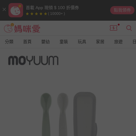
首載 App 現領 $ 100 折價券
點我領券
( 10000+ )
分類
首頁
嬰幼
童裝
玩具
家居
旅遊