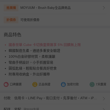
進團購
MOYUUM、Brush Baby全品牌商品
折價券
可使用折價券
商品特色
國泰世華 Cube 卡切換童樂匯享 5% 回饋無上限
韓國製造生產，通過多重安全驗證
100%白金矽膠材質，柔軟護齦
彎曲手柄設計，小手抓握容易
圓弧匙緣，輕鬆貼合餐具好挖食
附專用收納盒，外出好攜帶
口碑嚴選
正品保證
加密付款
7天鑑賞
付款
信用卡・LINE Pay・街口支付・先享後付・ATM・iPASS MONEY
配送
宅配
滿$699免運