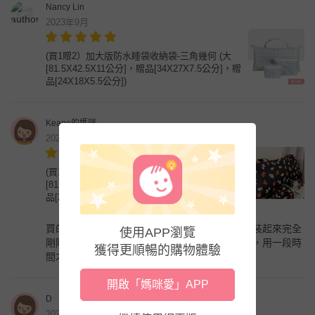
Nancy Lin
2023年9月
(買1贈2）加大版防水睡袋收納袋-三角幾何 (大
[81.5X42.5X11公分]，贈品[34X27X7.5公分]，贈
品[24X18X5.5公分])
Keane的媽咪
2023年7月
(買1贈2）加大版防水睡袋收納袋-可愛動物園 (大
[81.5X42.5X11公分]，贈品[34X27X7.5公分]，贈
品[24X18X5.5公分])
買的睡袋比一般長跟寬厚也是在媽咪愛購買的，裝起來完全
使用APP瀏覽
剛剛好。雖然袋子比較薄，還未知防水效果如何，用一段時
獲得更順暢的購物體驗
間才能做出評論！
開啟「媽咪愛」APP
D
2023年6月