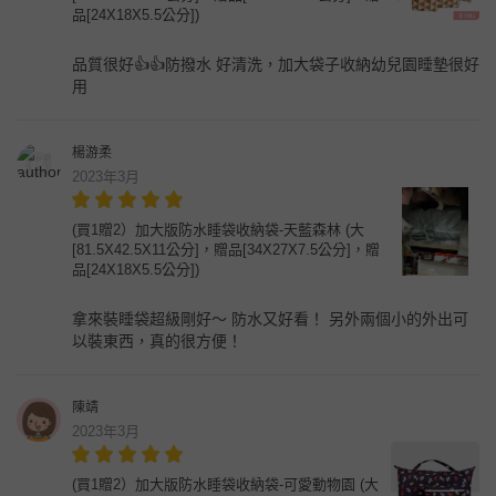
品[24X18X5.5公分])
品質很好👍👍防撥水 好清洗，加大袋子收納幼兒園睡墊很好
用
楊游柔
2023年3月
(買1贈2）加大版防水睡袋收納袋-天藍森林 (大
[81.5X42.5X11公分]，贈品[34X27X7.5公分]，贈
品[24X18X5.5公分])
拿來裝睡袋超級剛好～ 防水又好看！ 另外兩個小的外出可
以裝東西，真的很方便！
陳靖
2023年3月
(買1贈2）加大版防水睡袋收納袋-可愛動物園 (大