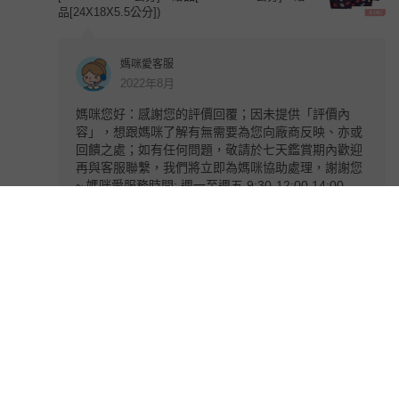
品[24X18X5.5公分])
媽咪愛客服
2022年8月
媽咪您好：感謝您的評價回覆；因未提供「評價內
容」，想跟媽咪了解有無需要為您向廠商反映、亦或
回饋之處；如有任何問題，敬請於七天鑑賞期內歡迎
再與客服聯繫，我們將立即為媽咪協助處理，謝謝您
~ 媽咪愛服務時間: 週一至週五 9:30-12:00 14:00-
18:00 LINE@客服 ID：@mamilove
YUYI
2022年8月
(買1贈2）加大版防水睡袋收納袋-灰底星空 (大
[81.5X42.5X11公分]，贈品[34X27X7.5公分]，贈
品[24X18X5.5公分])