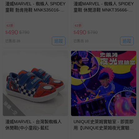
墊、寢具類等）。
漫威MARVEL - 蜘蛛人 SPIDEY
漫威MARVEL - 蜘蛛人 SPIDEY
童鞋 勃肯拖鞋 MNKS35016-輕
-新生兒親膚衣物（嬰幼兒包巾與背巾、包屁衣、學習
童鞋 休閒涼鞋 MNKT35666-抗
量好穿脫-藍-(中童段)
菌輕量防水-藍-(小童段)
褲、紗布衣等）。
-接觸性孕哺產品（奶嘴、奶瓶、擠乳器、哺乳衣、托腹
62折
62折
帶束縛衣、餐搖椅等）。
490
490
$
$
790
$
$
790
-其他原廠盒裝商品封口處已貼上「不可拆封」，或具警
追蹤
追蹤
已售出 28
已售出 10
示字句等說明貼紙、封條者。
國際航空、客運、訂房等服務。
相關的退換貨辦理流程，可詳見：
退換貨 & 退款問題
其他常見問題：
運送服務：目前提供的運送僅限台灣本島。如您位於離島地
搶購一空
區，可能會無法配送，或須依據商品需加收離島運費。廠商
亦保留出貨與否的權利。離島、偏遠地區、樓層親送等加價
費用，可能會另需加收。
漫威MARVEL - 台灣製蜘蛛人
UNIQUE史萊姆實驗室 - 即買即
商品實際的配達日期，可於訂單個人資料內的查詢訂單內，
休閒鞋(中小童段)-藍紅
用【UNIQUE史萊姆夜光實驗室
已出貨通知之訊息為主。
@ 台北科教館 】2026/6/11-