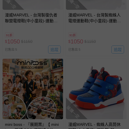
搶購一空
搶購一空
漫威MARVEL - 台灣製復仇者
漫威MARVEL - 台灣製蜘蛛人
聯盟電燈鞋(中小童段)-運動鞋-
電燈運動鞋(中小童段)-運動鞋-
藍
紅藍
91折
91折
1050
1050
$
$
1150
$
$
1150
追蹤
追蹤
已售出 5
已售出 5
搶購一空
mini boss - 『展期票』【 mini
漫威MARVEL - 蜘蛛人高筒休