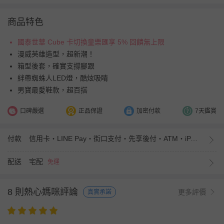
商品特色
國泰世華 Cube 卡切換童樂匯享 5% 回饋無上限
漫威英雄造型，超新潮！
箱型後套，確實支撐腳跟
絆帶蜘蛛人LED燈，酷炫吸睛
男寶最愛鞋款，超百搭
口碑嚴選
正品保證
加密付款
7天鑑賞
付款
信用卡・LINE Pay・街口支付・先享後付・ATM・iPASS MONEY
配送
宅配
免運
8 則熱心媽咪評論
更多評價
真實承諾