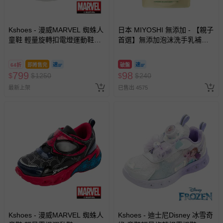
Kshoes - 漫威MARVEL 蜘蛛人
日本 MIYOSHI 無添加 - 【親子
童鞋 輕量旋轉扣電燈運動鞋
首選】無添加泡沫洗手乳補充
MNKX55166-舒適4D緩震鞋墊-
包-300ml
藍白-(中大童段)
64折
即將售完
破盤
799
98
$
$
1250
$
$
240
最新上架
已售出 4575
Kshoes - 漫威MARVEL 蜘蛛人
Kshoes - 迪士尼Disney 冰雪奇