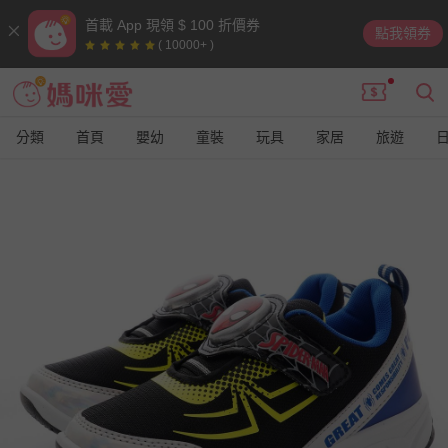
首載 App 現領 $ 100 折價券
點我領券
( 10000+ )
分類
首頁
嬰幼
童裝
玩具
家居
旅遊