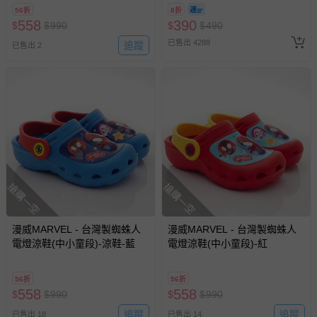
8/30 (電子票券，於展期現場憑
如您收到商品，請依正常流程檢查是否完好，若商品遇瑕疵
56折
8折
訂單編號兌換，逾期作廢) (大
558
情形，您可申請更換新品或退貨，請見：
390
退貨的辦理流程
。
$
$
990
$
$
490
人小孩均一價(3歲以上需購票))
已售出 4288
若您對於會員帳號、商品訂購與資訊、購物流程、付款方
追蹤
已售出 2
式、折價券與購物金的使用、退貨及商品運送方式等有疑
問，你可詳見：
媽咪愛客服中心
。
預購商品：預購為海外同步代購，遇缺貨即會通知媽咪並協
助取消退款事宜。
商品如因「價格、組合」等錯誤原因，導致無法安排出貨，
會主動以簡訊及mail通知訂單取消事宜，並將提供適當補
償。
搶購一空
搶購一空
漫威MARVEL - 台灣製蜘蛛人
漫威MARVEL - 台灣製蜘蛛人
電燈涼鞋(中小童段)-涼鞋-藍
電燈涼鞋(中小童段)-紅
56折
56折
558
558
$
$
990
$
$
990
追蹤
追蹤
已售出 18
已售出 14