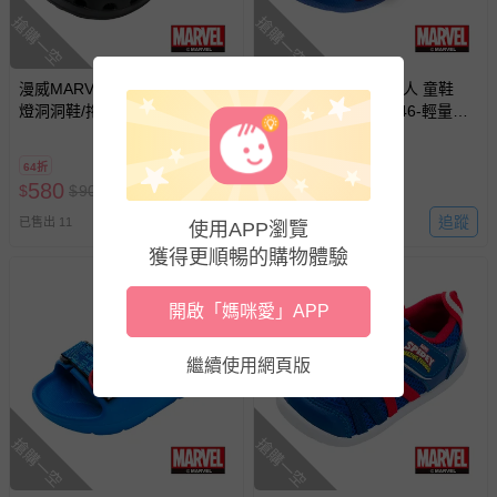
針對滿件折/滿額贈…等活動，如因部份退貨，而該訂單保
搶購一空
搶購一空
留商品未達活動門檻，將以原價計算，活動贈品亦需一併退
回。
漫威MARVEL - 蜘蛛人 童鞋 電
漫威MARVEL - 蜘蛛人 童鞋
燈洞洞鞋/拖鞋 MNKG35400-輕
EVA拖鞋 MNKS24046-輕量好
部分商品依據消費者保護法的規定，不適用七天鑑賞期/猶
量透氣又舒適-黑紅-(中大童段)
穿脫-紅藍-(中童段)
豫期範圍：
64折
6折
易於腐敗、保存期限較短或解約時即將逾期（例如生鮮
580
330
$
$
900
$
$
550
商品、食品等）。
追蹤
追蹤
已售出 11
已售出 12
使用APP瀏覽
客製化商品（例如客製生日書、姓名貼等）。
獲得更順暢的購物體驗
報紙、期刊或雜誌（惟書籍如經拆封、使用，則酌收整
新費用）。
開啟「媽咪愛」APP
經消費者拆封之影音商品或電腦軟體（例如 DVD、CD
等）。
繼續使用網頁版
非以有形媒介提供之數位內容或一經提供即為完成之線
上服務，經消費者事先同意始提供（例如線上課程、遊
戲或活動點數等）。
搶購一空
搶購一空
已拆封之以下類型商品：
-個人衛生用品（例如尿布、貼身衣物、泳裝、襪子、地