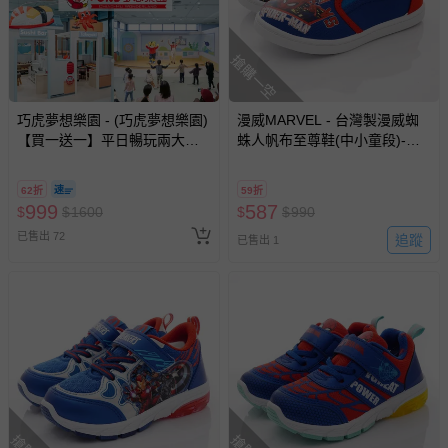
搶購一空
巧虎夢想樂園 - (巧虎夢想樂園)
漫威MARVEL - 台灣製漫威蜘
【買一送一】平日暢玩兩大一
蛛人帆布至尊鞋(中小童段)-運
小套票 (正券為電子票券現場兌
動鞋-藍
換，贈送券現場領取)-效期至
62折
59折
2026/10/16 正券逾期視同現金
999
587
$
$
1600
$
$
990
券使用
已售出 72
追蹤
已售出 1