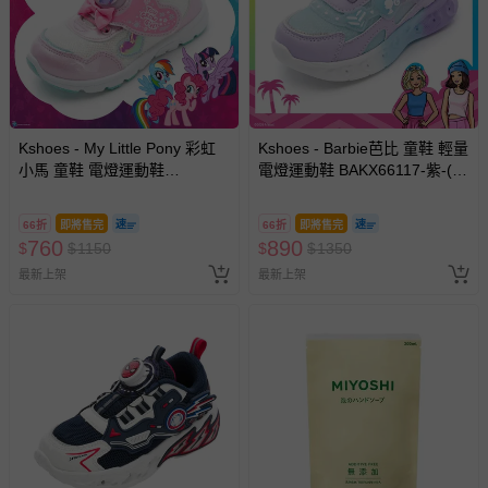
Kshoes - My Little Pony 彩虹
Kshoes - Barbie芭比 童鞋 輕量
小馬 童鞋 電燈運動鞋
電燈運動鞋 BAKX66117-紫-(中
PYKX64603-白粉-(寶寶小中大
大童段)
童段)
66折
即將售完
66折
即將售完
760
890
$
$
1150
$
$
1350
最新上架
最新上架