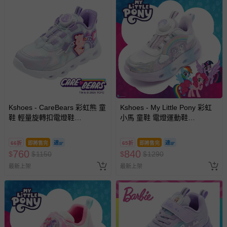
Kshoes - CareBears 彩虹熊 童
Kshoes - My Little Pony 彩虹
鞋 輕量旋轉扣電燈鞋
小馬 童鞋 電燈運動鞋
CBKX69807-紫色-(寶寶小中大
PYKX64617-白紫-(寶寶小中大
童段)
童段)
66折
即將售完
65折
即將售完
760
840
$
$
1150
$
$
1290
最新上架
最新上架