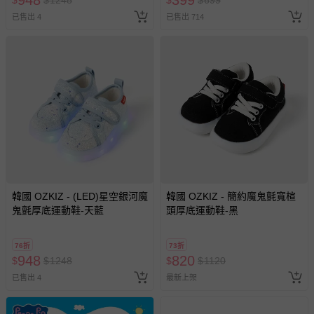
948
399
$
$
1248
$
$
699
已售出 4
已售出 714
韓國 OZKIZ - (LED)星空銀河魔
韓國 OZKIZ - 簡約魔鬼氈寬楦
鬼氈厚底運動鞋-天藍
頭厚底運動鞋-黑
76折
73折
948
820
$
$
1248
$
$
1120
已售出 4
最新上架