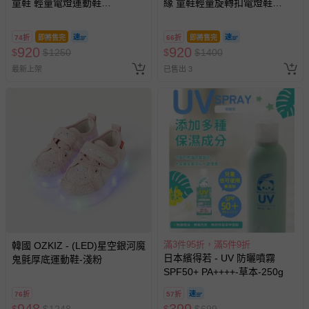
童鞋 輕量電燈運動鞋
緣 童鞋輕量旋轉扣電燈鞋
MNKX65100-舒適4D緩震鞋墊-
FOKX65509-柔軟舒適4D鞋-
黑紅-(中大童段)
白-(中大童段)
74折
即將售完
66折
即將售完
920
920
$
$
1250
$
$
1400
最新上架
已售出 3
滿3件95折，滿5件9折
韓國 OZKIZ - (LED)星空銀河魔
日本繽得若 - UV 防曬噴霧
鬼氈厚底運動鞋-淺粉
SPF50+ PA++++-草本-250g
76折
57折