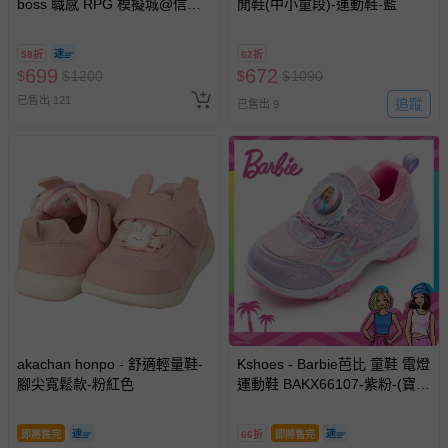
boss 職感 RPG 模擬城@信義
閒鞋(中小童段)-運動鞋-藍
A11 】2026/7/10-8/30 (電子票
券，於展期現場憑訂單編號兌
58折
62折
換，依現場梯次安排入場，逾
699
672
$
$
1200
$
$
1090
期作廢) (兒童票(2歲以上)贈一
已售出 121
名陪伴成人)
追蹤
已售出 9
akachan honpo - 舒適輕量鞋-
Kshoes - Barbie芭比 童鞋 電燈
腳尖寬鬆款-粉紅色
運動鞋 BAKX66107-紫粉-(寶寶
小中童段)
即將售完
66折
即將售完