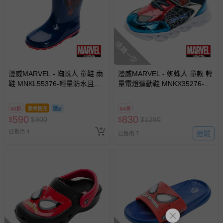
搶購一空
漫威MARVEL - 蜘蛛人 童鞋 雨
漫威MARVEL - 蜘蛛人 童款 輕
鞋 MNKL55376-輕量防水且穿
量電燈運動鞋 MNKX35276-減
退換貨須知
脫方便-藍紅-(中大童段)
緩跑步壓力輕量鞋底-藍紅-(中
您所購買的商品享有7天的鑑賞期／猶豫期權益，但此期間
大童段)
66折
即將售完
64折
並非試用期，您所退回的商品必須是未經使用的全新狀態，
590
830
$
$
900
$
$
1290
包含完整包裝、配件、說明文件及贈品等。
已售出 4
追蹤
已售出 7
如需退換貨，請於收到商品7天（含例假日內提出），如為
瑕疵退換貨所產生的運費，將由媽咪愛負責處理，若非瑕疵
退貨，您可至『查詢訂單』>『已出貨』中查詢該筆訂單，
並點選『我要退貨』即可進行申請。若有相關退貨問題，請
至媽咪愛
LINE@客服ID: @mamilove
我們將依序為您處理
與服務，謝謝。