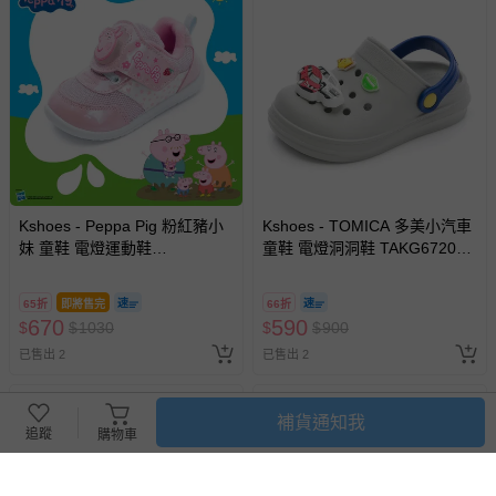
Kshoes - Peppa Pig 粉紅豬小
Kshoes - TOMICA 多美小汽車
妹 童鞋 電燈運動鞋
童鞋 電燈洞洞鞋 TAKG67209-
PGKX64103-排汗透氣網布-粉
穿脫方便兩用式後帶-灰藍-(小
紅-(寶寶小中童段)
中童段)
65折
即將售完
66折
670
590
$
$
1030
$
$
900
已售出 2
已售出 2
補貨通知我
追蹤
購物車