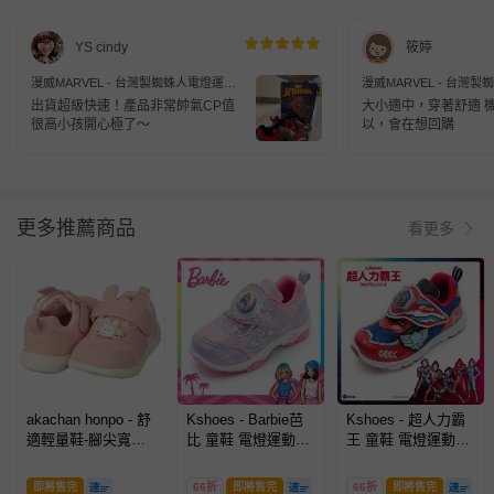
YS cindy
筱婷
漫威MARVEL - 台灣製蜘蛛人電燈運動
漫威MARVEL - 台灣
鞋(中小童段)-運動鞋-紅
鞋(中小童段)-運動鞋-黑
出貨超級快速！產品非常帥氣CP值
大小適中，穿著舒適 
很高小孩開心極了～
以，會在想回購
更多推薦商品
看更多
akachan honpo - 舒
Kshoes - Barbie芭
Kshoes - 超人力霸
適輕量鞋-腳尖寬鬆
比 童鞋 電燈運動鞋
王 童鞋 電燈運動鞋
款-粉紅色
BAKX66107-紫粉-
URKX61112-紅-(寶
(寶寶小中童段)
寶小中大童段)
即將售完
66折
即將售完
66折
即將售完