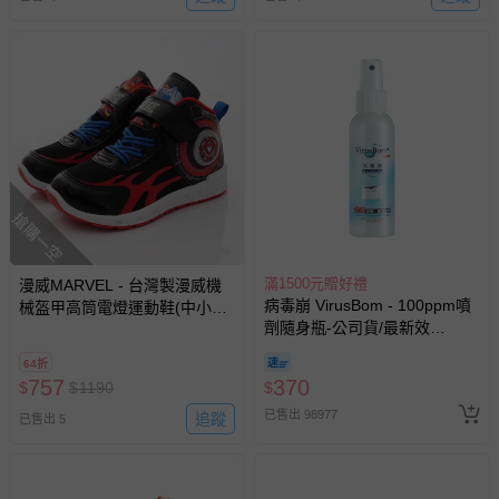
搶購一空
滿1500元贈好禮
漫威MARVEL - 台灣製漫威機
病毒崩 VirusBom - 100ppm噴
械盔甲高筒電燈運動鞋(中小童
劑隨身瓶-公司貨/最新效
段)-運動鞋-黑紅
期-100ml
64折
757
370
$
$
1190
$
已售出 98977
追蹤
已售出 5