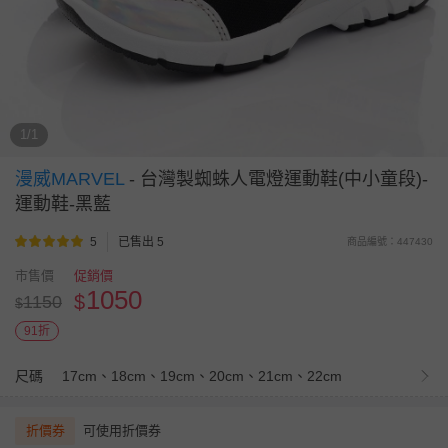
1/1
漫威MARVEL
-
台灣製蜘蛛人電燈運動鞋(中小童段)-
運動鞋-黑藍
5
已售出 5
商品編號：447430
市售價
促銷價
1050
$
1150
$
91折
尺碼
17cm、18cm、19cm、20cm、21cm、22cm
折價券
可使用折價券