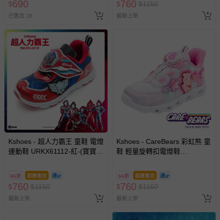
690
760
$
$
$
1150
已售出 19
最新上架
Kshoes - 超人力霸王 童鞋 電燈
Kshoes - CareBears 彩虹熊 童
運動鞋 URKX61112-紅-(寶寶小
鞋 輕量旋轉扣電燈鞋
中大童段)
CBKX69803-粉色-(寶寶小中大
童段)
66折
即將售完
66折
即將售完
760
760
$
$
1150
$
$
1150
最新上架
最新上架