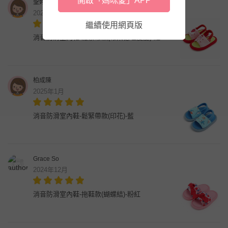
開啟「媽咪愛」APP
聖婷黃
2025年1月
繼續使用網頁版
消音防滑室內鞋-鬆緊帶款(布萊德理髮廳)-紅
柏成陳
2025年1月
消音防滑室內鞋-鬆緊帶款(印花)-藍
Grace So
2024年12月
消音防滑室內鞋-拖鞋款(蝴蝶結)-粉紅