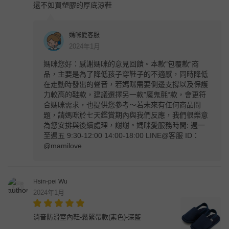
還不如買塑膠的厚底涼鞋
媽咪愛客服
2024年1月
媽咪您好：感謝媽咪的意見回饋。本款"包覆款“商
品，主要是為了降低孩子穿鞋子的不適感，同時降低
在走動時發出的聲音，若媽咪需要側邊支撐以及保護
力較高的鞋款，建議選擇另一款”魔鬼氈“款，會更符
合媽咪需求，也提供您參考～若未來有任何商品問
題，請媽咪於七天鑑賞期內與我們反應，我們很樂意
為您安排與後續處理，謝謝。媽咪愛服務時間: 週一
至週五 9:30-12:00 14:00-18:00 LINE@客服 ID：
@mamilove
Hsin-pei Wu
2024年1月
消音防滑室內鞋-鬆緊帶款(素色)-深藍