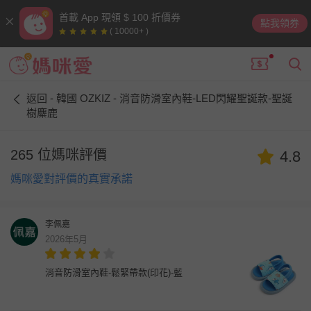
首載 App 現領 $ 100 折價券
點我領券
( 10000+ )
返回 - 韓國 OZKIZ - 消音防滑室內鞋-LED閃耀聖誕款-聖誕
樹麋鹿
265 位媽咪評價
4.8
媽咪愛對評價的真實承諾
李佩嘉
2026年5月
消音防滑室內鞋-鬆緊帶款(印花)-藍