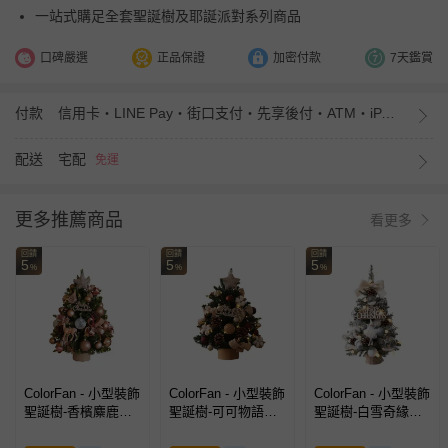
一站式購足全套聖誕樹及耶誕派對系列商品
口碑嚴選
正品保證
加密付款
7天鑑賞
付款
信用卡・LINE Pay・街口支付・先享後付・ATM・iPASS MONEY
配送
宅配
免運
更多推薦商品
看更多
回饋
回饋
回饋
5
5
5
%
%
%
ColorFan - 小型裝飾
ColorFan - 小型裝飾
ColorFan - 小型裝飾
聖誕樹-香檳麋鹿
聖誕樹-可可物語
聖誕樹-白雪奇緣
(45cm)
(45cm)
(45cm)