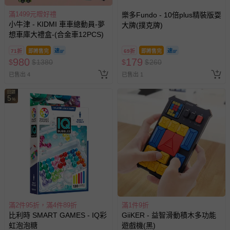
滿1499元贈好禮
樂多Fundo - 10倍plus精裝版耍
小牛津 - KIDMI 車車總動員-夢
大牌(撲克牌)
想車庫大禮盒-(合金車12PCS)
71折
即將售完
69折
即將售完
980
179
$
$
1380
$
$
260
已售出 4
已售出 1
回饋
5
%
滿2件95折，滿4件89折
滿1件9折
比利時 SMART GAMES - IQ彩
GiiKER - 益智滑動積木多功能
虹泡泡糖
遊戲機(黑)