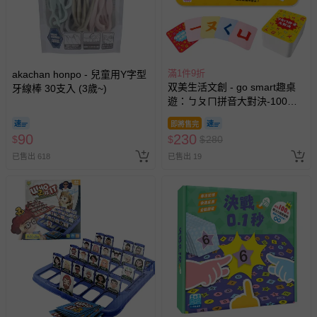
滿1件9折
akachan honpo - 兒童用Y字型
双美生活文創 - go smart趣桌
牙線棒 30支入 (3歲~)
遊：ㄅㄆㄇ拼音大對決-100張
遊戲卡牌+1張玩法說明書(含注
即將售完
音符號表)
90
230
$
$
$
280
已售出 618
已售出 19