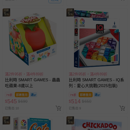
回饋
回饋
5
5
%
%
滿2件95折，滿4件89折
滿2件95折，滿4件89折
比利時 SMART GAMES - 蟲蟲
比利時 SMART GAMES - IQ系
吃蘋果-8歲以上
列：愛心大挑戰(2025包裝)
79折
即將售完
79折
即將售完
545
514
$
$
690
$
$
650
已售出 10
已售出 9
回饋
回饋
5
5
%
%