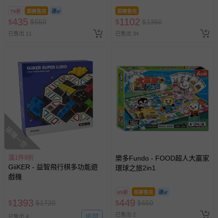
79折
即將售完
即將售完
435
1102
$
$
550
$
$
1360
已售出 11
已售出 34
搶購一空
滿1件9折
樂多Fundo - FOOD超人大贏家
GiiKER - 益智飛行棋多功能遊
環球之旅2in1
戲機
69折
即將售完
1393
449
$
$
1720
$
$
650
已售出 2
追蹤
已售出 4