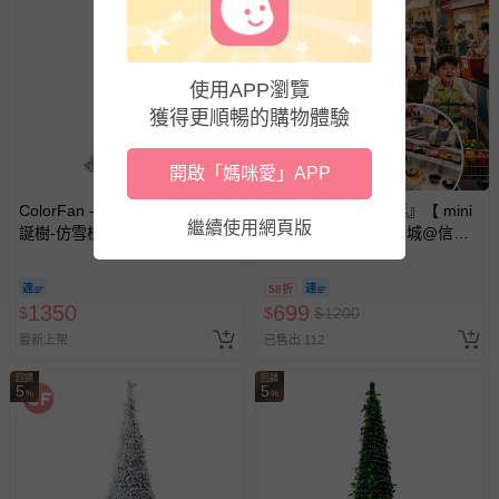
使用APP瀏覽
獲得更順暢的購物體驗
開啟「媽咪愛」APP
ColorFan - 懶人秒開收折疊聖
mini boss - 『展期票』【 mini
繼續使用網頁版
誕樹-仿雪植絨款 (1.8公尺)
boss 職感 RPG 模擬城@信義
A11 】2026/7/10-8/30 (電子票
券，於展期現場憑訂單編號兌
58折
換，依現場梯次安排入場，逾
1350
699
$
$
$
1200
期作廢) (兒童票(2歲以上)贈一
最新上架
已售出 112
名陪伴成人)
回饋
回饋
5
5
%
%