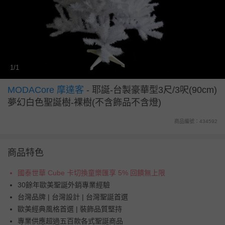
1/1
MODACore 摩達客
-
耶誕-台製豪華型3尺/3呎(90cm)
夢幻白色聖誕樹-裸樹(不含飾品不含燈)
商品編號：434592
商品特色
國泰世華 Cube 卡切換童樂匯享 5% 回饋無上限
30餘年歐美聖誕外銷專業經驗
台灣品牌 | 台灣設計 | 台灣聖誕首選
歐美經典風格首選 | 裝飾品質堅持
專業供應超過五百款各式聖誕商品