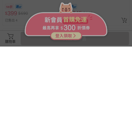
58折
399
745
$
$
690
$
$
920
已售出 4
最新上架
商品已停售
購物車
滿1件9折
樂多Fundo - 大牌駕到4倍plus
日本 NOL - 發現和心趣味磚-4
poker-黃金典藏版
入組(隨機出貨)
69折
即將售完
745
83
$
$
920
$
$
120
最新上架
最新上架