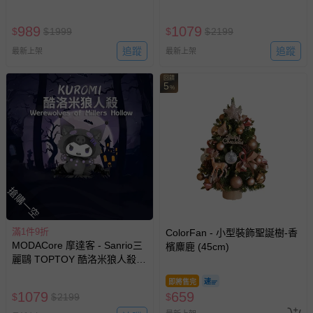
暗夜物語系列 盒玩 盲盒 盲抽
典系列 盒玩 盲盒 盲抽 公仔 玩
公仔 玩偶 手辦模型(隨機2盒入)
偶 手辦模型(隨機2盒入)
989
1079
$
$
1999
$
$
2199
追蹤
追蹤
最新上架
最新上架
回饋
5
%
搶購一空
滿1件9折
ColorFan - 小型裝飾聖誕樹-香
MODACore 摩達客 - Sanrio三
檳麋鹿 (45cm)
麗鷗 TOPTOY 酷洛米狼人殺系
列 盒玩 盲盒 盲抽 公仔 玩偶 手
即將售完
辦模型(隨機2盒入)
1079
659
$
$
2199
$