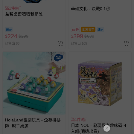
滿1件9折
華碩文化 - 決戰0.1秒
益智桌遊猜猜我是誰
59折
即將售完
224
399
$
$
299
$
$
680
已售出 88
已售出 105
滿1件9折
HolaLand匯樂玩具 - 企鵝排排
日本 NOL - 發現忍者趣味磚-4
隊_親子桌遊
入組(隨機出貨)