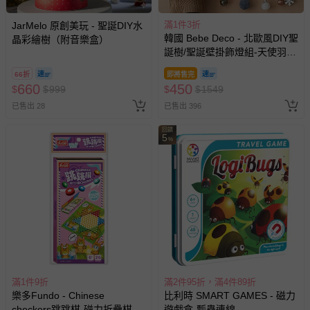
滿1件3折
JarMelo 原創美玩 - 聖誕DIY水
韓國 Bebe Deco - 北歐風DIY聖
晶彩繪樹（附音樂盒）
誕樹/聖誕壁掛飾燈組-天使羽翼
(樹高80cm，樹寬68cm，約
66折
即將售完
0.6kg)
660
450
$
$
999
$
$
1549
已售出 28
已售出 396
回饋
5
%
滿1件9折
滿2件95折，滿4件89折
樂多Fundo - Chinese
比利時 SMART GAMES - 磁力
checkers跳跳棋-磁力折疊棋
遊戲盒-瓢蟲連線