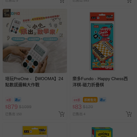
已售出 5
已售出 593
回饋
5
%
培玩PreOne - 【WOOMA】24
樂多Fundo - Happy Chess西
點數感邏輯大作戰
洋棋-磁力折疊棋
8折
69折
即將售完
879
83
$
$
1099
$
$
120
已售出 150
已售出 4