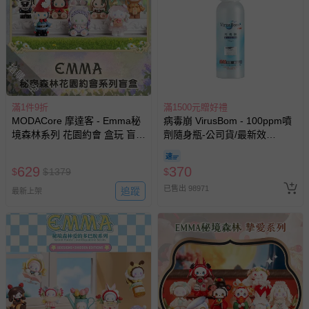
國際航空、客運、訂房等服務。
相關的退換貨辦理流程，可詳見：
退換貨 & 退款問題
搶購一空
其他常見問題：
滿1件9折
運送服務：目前提供的運送僅限台灣本島。如您位於離島地
滿1500元贈好禮
MODACore 摩達客 - Emma秘
病毒崩 VirusBom - 100ppm噴
區，可能會無法配送，或須依據商品需加收離島運費。廠商
境森林系列 花園約會 盒玩 盲盒
劑隨身瓶-公司貨/最新效
亦保留出貨與否的權利。離島、偏遠地區、樓層親送等加價
盲抽 公仔 玩偶 手辦模型
期-100ml
費用，可能會另需加收。
629
370
$
$
1379
$
商品實際的配達日期，可於訂單個人資料內的查詢訂單內，
已出貨通知之訊息為主。
已售出 98971
追蹤
最新上架
如您收到商品，請依正常流程檢查是否完好，若商品遇瑕疵
情形，您可申請更換新品或退貨，請見：
退貨的辦理流程
。
若您對於會員帳號、商品訂購與資訊、購物流程、付款方
式、折價券與購物金的使用、退貨及商品運送方式等有疑
問，你可詳見：
媽咪愛客服中心
。
預購商品：預購為海外同步代購，遇缺貨即會通知媽咪並協