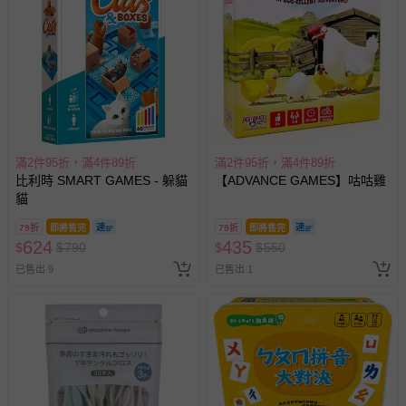
滿2件95折，滿4件89折
滿2件95折，滿4件89折
比利時 SMART GAMES - 躲貓
【ADVANCE GAMES】咕咕雞
貓
79折
即將售完
79折
即將售完
624
435
$
$
790
$
$
550
已售出 9
已售出 1