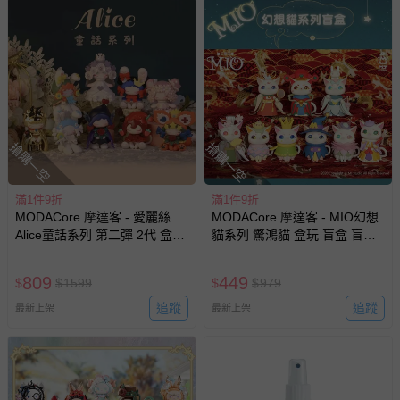
商品、食品等）。
客製化商品（例如客製生日書、姓名貼等）。
報紙、期刊或雜誌（惟書籍如經拆封、使用，則酌收整
新費用）。
經消費者拆封之影音商品或電腦軟體（例如 DVD、CD
等）。
搶購一空
搶購一空
非以有形媒介提供之數位內容或一經提供即為完成之線
上服務，經消費者事先同意始提供（例如線上課程、遊
滿1件9折
滿1件9折
戲或活動點數等）。
MODACore 摩達客 - 愛麗絲
MODACore 摩達客 - MIO幻想
已拆封之以下類型商品：
Alice童話系列 第二彈 2代 盒玩
貓系列 驚鴻貓 盒玩 盲盒 盲抽
-個人衛生用品（例如尿布、貼身衣物、泳裝、襪子、地
盲盒 盲抽 公仔 玩偶 手辦模型
公仔 玩偶 手辦模型
(隨機2盒入)
墊、寢具類等）。
809
449
$
$
1599
$
$
979
-新生兒親膚衣物（嬰幼兒包巾與背巾、包屁衣、學習
追蹤
追蹤
最新上架
褲、紗布衣等）。
最新上架
-接觸性孕哺產品（奶嘴、奶瓶、擠乳器、哺乳衣、托腹
帶束縛衣、餐搖椅等）。
-其他原廠盒裝商品封口處已貼上「不可拆封」，或具警
示字句等說明貼紙、封條者。