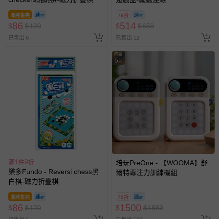
即將售完
79折
86
514
$
$
120
$
$
650
已售出 6
已售出 12
回饋
5
%
滿1件9折
培玩PreOne - 【WOOMA】舒
樂多Fundo - Reversi chess黑
爾特專注力訓練機組
白棋-磁力折疊棋
即將售完
79折
86
1500
$
$
120
$
$
1889