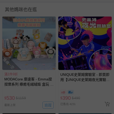
退換貨須知
其他媽咪也在逛
您所購買的商品享有7天的鑑賞期／猶豫期權益，但此期間
並非試用期，您所退回的商品必須是未經使用的全新狀態，
包含完整包裝、配件、說明文件及贈品等。
如需退換貨，請於收到商品7天（含例假日內提出），如為
瑕疵退換貨所產生的運費，將由媽咪愛負責處理，若非瑕疵
退貨，您可至『查詢訂單』>『已出貨』中查詢該筆訂單，
並點選『我要退貨』即可進行申請。若有相關退貨問題，請
搶購一空
至媽咪愛
LINE@客服ID: @mamilove
我們將依序為您處理
與服務，謝謝。
滿1件9折
UNIQUE史萊姆實驗室 - 即買即
針對滿件折/滿額贈…等活動，如因部份退貨，而該訂單保
MODACore 摩達客 - Emma捏
用【UNIQUE史萊姆夜光實驗室
留商品未達活動門檻，將以原價計算，活動贈品亦需一併退
捏樂系列 療癒毛絨絨娃 盒玩 盲
@ 台北科教館 】2026/6/11-
盒 盲抽 公仔 玩偶 手辦模型
回。
8/30 (電子票券，於展期現場憑
8折
訂單編號兌換，逾期作廢) (大
530
390
$
$
1159
$
$
490
人小孩均一價(3歲以上需購票))
部分商品依據消費者保護法的規定，不適用七天鑑賞期/猶
已售出 4231
追蹤
最新上架
豫期範圍：
易於腐敗、保存期限較短或解約時即將逾期（例如生鮮