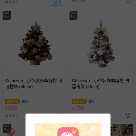
最新上架
追蹤
最新上架
回饋
回饋
5
5
%
%
ColorFan - 小型裝飾聖誕樹-可
ColorFan - 小型裝飾聖誕樹-白
可物語 (45cm)
雪奇緣 (45cm)
即將售完
即將售完
659
659
$
$
最新上架
最新上架
回饋
5
%