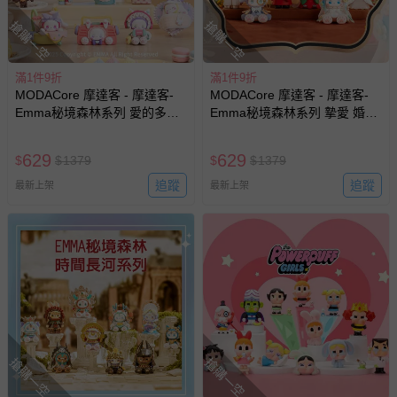
助取消退款事宜。
搶購一空
搶購一空
商品如因「價格、組合」等錯誤原因，導致無法安排出貨，
會主動以簡訊及mail通知訂單取消事宜，並將提供適當補
償。
滿1件9折
滿1件9折
MODACore 摩達客 - 摩達客-
MODACore 摩達客 - 摩達客-
Emma秘境森林系列 愛的多巴
Emma秘境森林系列 摯愛 婚禮
胺 盒玩 盲盒 盲抽 公仔 玩偶 手
盒玩 盲盒 盲抽 公仔 玩偶 手辦
辦模型
模型
629
629
$
$
1379
$
$
1379
追蹤
追蹤
最新上架
最新上架
搶購一空
搶購一空