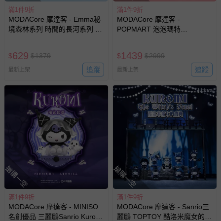
滿1件9折
滿1件9折
MODACore 摩達客 - Emma秘
MODACore 摩達客 -
境森林系列 時間的長河系列 異
POPMART 泡泡瑪特
域風 盒玩 盲盒 盲抽 公仔 玩偶
CRYBABY 哭娃 X 飛天小女警
手辦模型
系列 盒玩 盲盒 盲抽 公仔 玩偶
629
1439
$
$
1379
$
$
2999
手辦模型(隨機2盒入)
追蹤
追蹤
最新上架
最新上架
搶購一空
搶購一空
滿1件9折
滿1件9折
MODACore 摩達客 - MINISO
MODACore 摩達客 - Sanrio三
名創優品 三麗鷗Sanrio Kuromi
麗鷗 TOPTOY 酷洛米魔女的盛