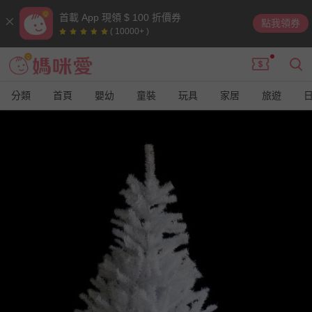
首載 App 現領 $ 100 折價券
點我領券
( 10000+ )
分類
首頁
嬰幼
童裝
玩具
家居
旅遊