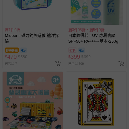
滿1件9折
滿3件95折，滿5件9折
Mideer - 磁力釣魚遊戲-遠洋探
日本繽得若 - UV 防曬噴霧
險
SPF50+ PA++++-草本-250g
即將售完
57折
470
399
$
$
580
$
$
699
已售出 7
已售出 709