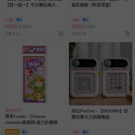
【買一送一】平日暢玩兩大一
晶彩繪樹（附音樂盒）
小套票 (正券為電子票券現場兌
換，贈送券現場領取)-效期至
62折
66折
2026/10/16 正券逾期視同現金
999
660
$
$
1600
$
$
999
券使用
已售出 80
已售出 28
滿1件9折
培玩PreOne - 【WOOMA】舒
樂多Fundo - Chinese
爾特專注力訓練機組
checkers跳跳棋-磁力折疊棋
即將售完
79折