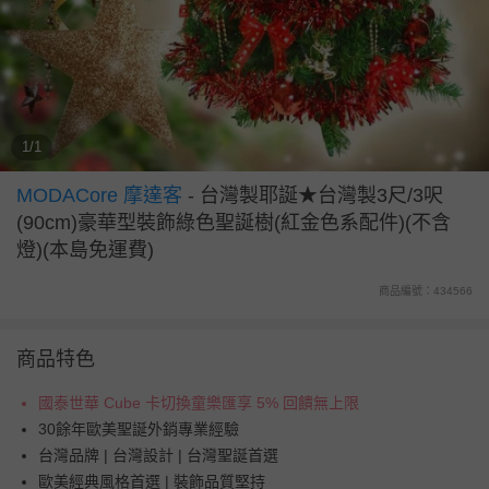
1/1
MODACore 摩達客
-
台灣製耶誕★台灣製3尺/3呎
(90cm)豪華型裝飾綠色聖誕樹(紅金色系配件)(不含
燈)(本島免運費)
商品編號：434566
商品特色
國泰世華 Cube 卡切換童樂匯享 5% 回饋無上限
30餘年歐美聖誕外銷專業經驗
台灣品牌 | 台灣設計 | 台灣聖誕首選
歐美經典風格首選 | 裝飾品質堅持