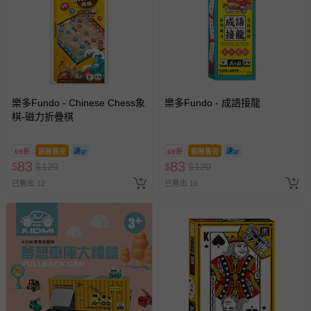
樂多Fundo - Chinese Chess象
樂多Fundo - 成語接龍
棋-磁力折疊棋
69折
即將售完
69折
即將售完
83
83
$
$
120
$
$
120
已售出 12
已售出 16