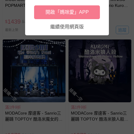
POPMART 泡泡瑪特
名創優品 三麗鷗Sanrio Kuromi
CRYBABY 哭娃 X 飛天小女警
暗夜物語系列 盒玩 盲盒 盲抽
開啟「媽咪愛」APP
系列 盒玩 盲盒 盲抽 公仔 玩偶
公仔 玩偶 手辦模型(隨機2盒入)
1439
989
$
$
2999
$
$
1999
手辦模型(隨機2盒入)
繼續使用網頁版
追蹤
追蹤
最新上架
最新上架
搶購一空
搶購一空
滿1件9折
滿1件9折
MODACore 摩達客 - Sanrio三
MODACore 摩達客 - Sanrio三
麗鷗 TOPTOY 酷洛米魔女的盛
麗鷗 TOPTOY 酷洛米狼人殺系
典系列 盒玩 盲盒 盲抽 公仔 玩
列 盒玩 盲盒 盲抽 公仔 玩偶 手
偶 手辦模型(隨機2盒入)
辦模型(隨機2盒入)