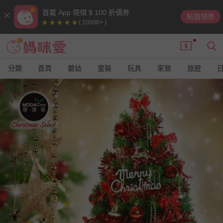
首載 App 現領 $ 100 折價券
點我領券
( 10000+ )
分類
首頁
嬰幼
童裝
玩具
家居
旅遊