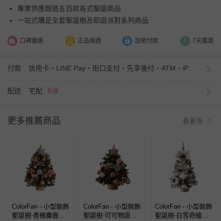
專業供應超過五百款各式聖誕商品
一站式購足全套聖誕樹及耶誕派對系列商品
口碑嚴選
正品保證
加密付款
7天鑑賞
付款
信用卡・LINE Pay・街口支付・先享後付・ATM・iPASS MONEY
配送
宅配
免運
更多推薦商品
看更多
ColorFan - 小型裝飾
ColorFan - 小型裝飾
ColorFan - 小型裝飾
聖誕樹-香檳麋鹿
聖誕樹-可可物語
聖誕樹-白雪奇緣