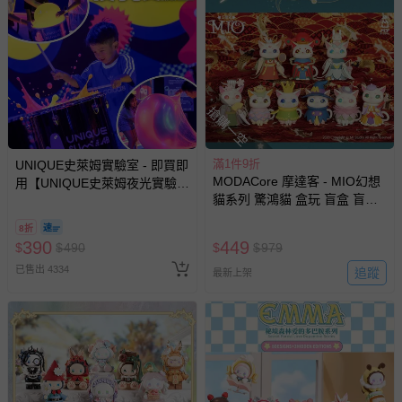
等）。
非以有形媒介提供之數位內容或一經提供即為完成之線
上服務，經消費者事先同意始提供（例如線上課程、遊
戲或活動點數等）。
已拆封之以下類型商品：
搶購一空
-個人衛生用品（例如尿布、貼身衣物、泳裝、襪子、地
墊、寢具類等）。
-新生兒親膚衣物（嬰幼兒包巾與背巾、包屁衣、學習
滿1件9折
UNIQUE史萊姆實驗室 - 即買即
褲、紗布衣等）。
MODACore 摩達客 - MIO幻想
用【UNIQUE史萊姆夜光實驗室
貓系列 驚鴻貓 盒玩 盲盒 盲抽
@ 台北科教館 】2026/6/11-
-接觸性孕哺產品（奶嘴、奶瓶、擠乳器、哺乳衣、托腹
公仔 玩偶 手辦模型
8/30 (電子票券，於展期現場憑
帶束縛衣、餐搖椅等）。
8折
訂單編號兌換，逾期作廢) (大
-其他原廠盒裝商品封口處已貼上「不可拆封」，或具警
390
449
$
$
490
$
$
979
人小孩均一價(3歲以上需購票))
示字句等說明貼紙、封條者。
已售出 4334
追蹤
最新上架
國際航空、客運、訂房等服務。
相關的退換貨辦理流程，可詳見：
退換貨 & 退款問題
其他常見問題：