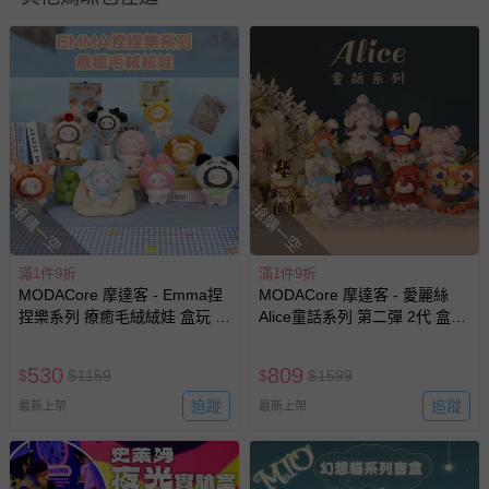
如需退換貨，請於收到商品7天（含例假日內提出），如為
瑕疵退換貨所產生的運費，將由媽咪愛負責處理，若非瑕疵
退貨，您可至『查詢訂單』>『已出貨』中查詢該筆訂單，
並點選『我要退貨』即可進行申請。若有相關退貨問題，請
至媽咪愛
LINE@客服ID: @mamilove
我們將依序為您處理
與服務，謝謝。
針對滿件折/滿額贈…等活動，如因部份退貨，而該訂單保
留商品未達活動門檻，將以原價計算，活動贈品亦需一併退
搶購一空
搶購一空
回。
滿1件9折
滿1件9折
部分商品依據消費者保護法的規定，不適用七天鑑賞期/猶
MODACore 摩達客 - Emma捏
MODACore 摩達客 - 愛麗絲
豫期範圍：
捏樂系列 療癒毛絨絨娃 盒玩 盲
Alice童話系列 第二彈 2代 盒玩
易於腐敗、保存期限較短或解約時即將逾期（例如生鮮
盒 盲抽 公仔 玩偶 手辦模型
盲盒 盲抽 公仔 玩偶 手辦模型
商品、食品等）。
(隨機2盒入)
530
809
$
$
1159
$
$
1599
客製化商品（例如客製生日書、姓名貼等）。
追蹤
追蹤
最新上架
最新上架
報紙、期刊或雜誌（惟書籍如經拆封、使用，則酌收整
新費用）。
經消費者拆封之影音商品或電腦軟體（例如 DVD、CD