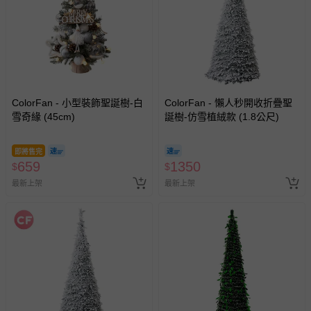
ColorFan - 小型裝飾聖誕樹-白
ColorFan - 懶人秒開收折疊聖
雪奇緣 (45cm)
誕樹-仿雪植絨款 (1.8公尺)
即將售完
659
1350
$
$
最新上架
最新上架