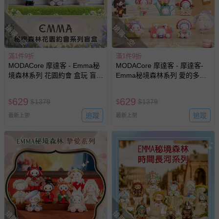
運送服務：目前提供的運送僅限台灣本島。如您位於離島地
區，可能會無法配送，或須依據商品需加收離島運費。廠商
亦保留出貨與否的權利。離島、偏遠地區、樓層親送等加價
搶購一空
搶購一空
費用，可能會另需加收。
商品實際的配達日期，可於訂單個人資料內的查詢訂單內，
滿1件9折
滿1件9折
已出貨通知之訊息為主。
MODACore 摩達客 - Emma秘
MODACore 摩達客 - 摩達客-
境森林系列 花園約會 盒玩 盲盒
Emma秘境森林系列 愛的多巴
如您收到商品，請依正常流程檢查是否完好，若商品遇瑕疵
盲抽 公仔 玩偶 手辦模型
胺 盒玩 盲盒 盲抽 公仔 玩偶 手
情形，您可申請更換新品或退貨，請見：
退貨的辦理流程
。
辦模型
629
629
$
$
1379
$
$
1379
若您對於會員帳號、商品訂購與資訊、購物流程、付款方
式、折價券與購物金的使用、退貨及商品運送方式等有疑
追蹤
追蹤
最新上架
最新上架
問，你可詳見：
媽咪愛客服中心
。
預購商品：預購為海外同步代購，遇缺貨即會通知媽咪並協
助取消退款事宜。
商品如因「價格、組合」等錯誤原因，導致無法安排出貨，
會主動以簡訊及mail通知訂單取消事宜，並將提供適當補
償。