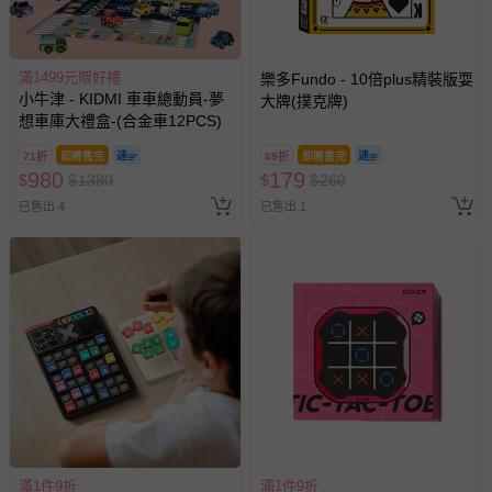
滿1499元贈好禮
樂多Fundo - 10倍plus精裝版耍
小牛津 - KIDMI 車車總動員-夢
大牌(撲克牌)
想車庫大禮盒-(合金車12PCS)
71折
即將售完
69折
即將售完
980
179
$
$
1380
$
$
260
已售出 4
已售出 1
滿1件9折
滿1件9折