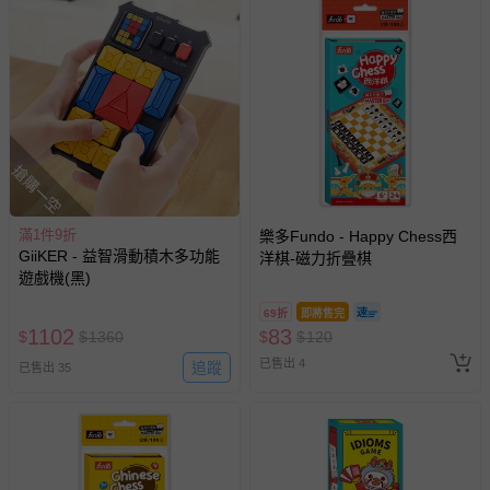
搶購一空
滿1件9折
樂多Fundo - Happy Chess西
GiiKER - 益智滑動積木多功能
洋棋-磁力折疊棋
遊戲機(黑)
69折
即將售完
1102
83
$
$
1360
$
$
120
已售出 4
追蹤
已售出 35