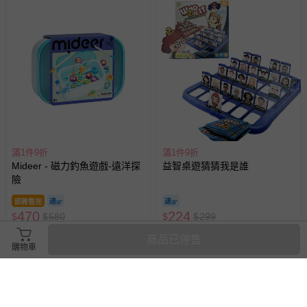
滿1件9折
滿1件9折
Mideer - 磁力釣魚遊戲-遠洋探
益智桌遊猜猜我是誰
險
即將售完
470
224
$
$
580
$
$
299
已售出 7
已售出 88
商品已停售
購物車