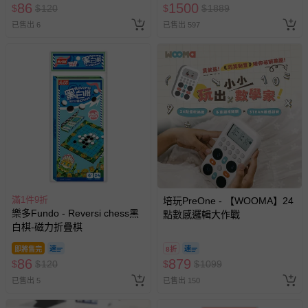
86
1500
$
$
120
$
$
1889
已售出 6
已售出 597
滿1件9折
培玩PreOne - 【WOOMA】24
樂多Fundo - Reversi chess黑
點數感邏輯大作戰
白棋-磁力折疊棋
即將售完
8折
86
879
$
$
120
$
$
1099
已售出 5
已售出 150