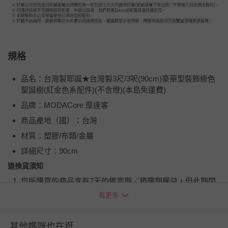
規格
品名：台灣製耶誕★台灣製3尺/3呎(90cm)豪華型裝飾綠色
聖誕樹(紅金色系配件)(不含燈)(本島免運費)
品牌：MODACore 摩達客
商品產地（國）：台灣
材質：塑膠/布類/金屬
詳細尺寸：90cm
退換貨須知
您所購買的商品享有7天的鑑賞期／猶豫期權益，但此期間
並非試用期，您所退回的商品必須是未經使用的全新狀態，
看更多
包含完整包裝、配件、說明文件及贈品等。
其他媽咪也在逛