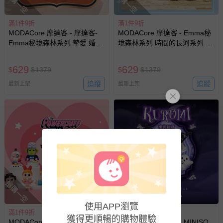
搶購一空
搶購一空
滿1件9折
滿1件9折
MODACore 摩達客 - 摩達客-
MODACore 摩達客 - Emma秘
Emma秘境森林系列 摯愛 婚禮
境森林系列 時間的長河系列 異
盒玩 盲盒 盲抽 公仔 玩偶 手辦
域風 盒玩 盲盒 盲抽 公仔 玩偶
模型
手辦模型
629
629
$
$
1379
$
$
1379
追蹤
追蹤
最新上架
最新上架
搶購一空
搶購一空
使用APP瀏覽
滿1件9折
滿1件9折
獲得更順暢的購物體驗
MODACore 摩達客 -
MODACore 摩達客 - MINISO