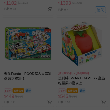
1102
1393
$
$
1360
$
$
1720
已售出 18
追蹤
已售出 4
滿2件95折，滿4件89折
樂多Fundo - FOOD超人大贏家
比利時 SMART GAMES - 蟲蟲
環球之旅2in1
吃蘋果-8歲以上
69折
即將售完
79折
即將售完
449
545
$
$
650
$
$
690
已售出 2
已售出 10