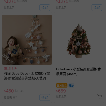
1079
1079
$
$
2199
$
$
2199
追蹤
追蹤
最新上架
最新上架
搶購一空
滿1件3折
ColorFan - 小型裝飾聖誕樹-香
韓國 Bebe Deco - 北歐風DIY聖
檳麋鹿 (45cm)
誕樹/聖誕壁掛飾燈組-天使羽翼
(樹高80cm，樹寬68cm，約
即將售完
0.6kg)
450
659
$
$
1549
$
最新上架
追蹤
已售出 397