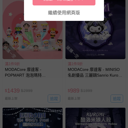
繼續使用網頁版
搶購一空
搶購一空
滿1件9折
滿1件9折
MODACore 摩達客 -
MODACore 摩達客 - MINISO
POPMART 泡泡瑪特
名創優品 三麗鷗Sanrio Kuromi
CRYBABY 哭娃 X 飛天小女警
暗夜物語系列 盒玩 盲盒 盲抽
系列 盒玩 盲盒 盲抽 公仔 玩偶
公仔 玩偶 手辦模型(隨機2盒入)
1439
989
$
$
2999
$
$
1999
手辦模型(隨機2盒入)
追蹤
追蹤
最新上架
最新上架