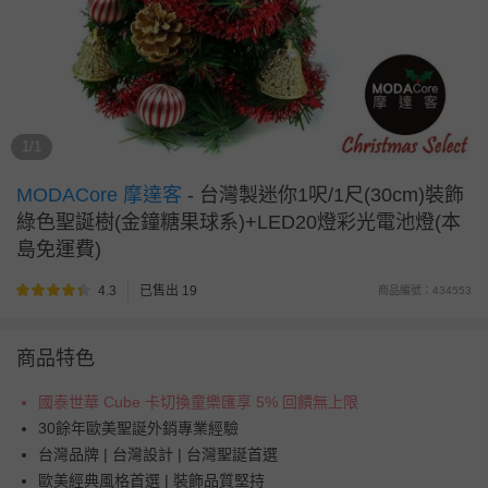
1/1
MODACore 摩達客
-
台灣製迷你1呎/1尺(30cm)裝飾
綠色聖誕樹(金鐘糖果球系)+LED20燈彩光電池燈(本
島免運費)
4.3
已售出 19
商品編號：434553
商品特色
國泰世華 Cube 卡切換童樂匯享 5% 回饋無上限
30餘年歐美聖誕外銷專業經驗
台灣品牌 | 台灣設計 | 台灣聖誕首選
歐美經典風格首選 | 裝飾品質堅持