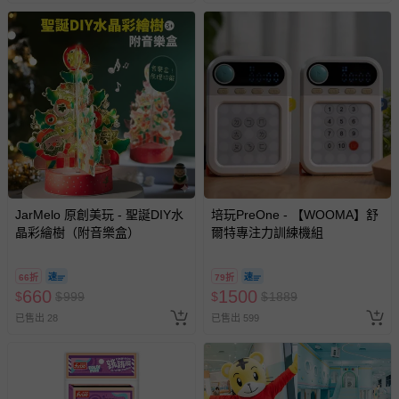
JarMelo 原創美玩 - 聖誕DIY水
培玩PreOne - 【WOOMA】舒
晶彩繪樹（附音樂盒）
爾特專注力訓練機組
66折
79折
660
1500
$
$
999
$
$
1889
已售出 28
已售出 599