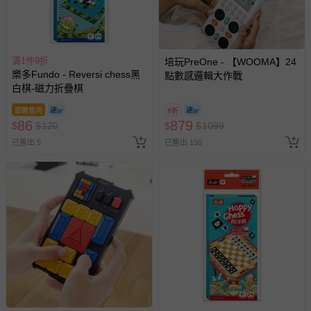
滿1件9折
培玩PreOne - 【WOOMA】24
樂多Fundo - Reversi chess黑
點數感邏輯大作戰
白棋-磁力折疊棋
即將售完
8折
86
879
$
$
120
$
$
1099
已售出 5
已售出 150