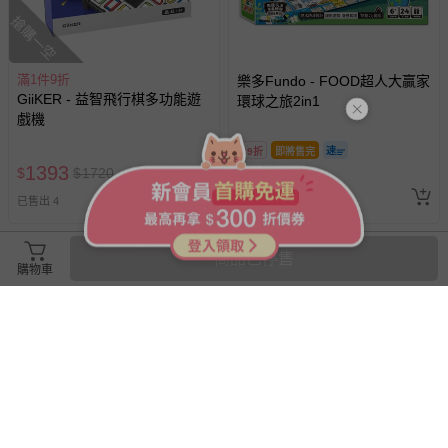
搶購一空
滿1件9折
樂多Fundo - FOOD超人大贏家
GiiKER - 益智飛行棋多功能遊
環球之旅2in1
戲機
69折
即將售完
1393
449
$
$
1720
$
$
650
已售出 2
追蹤
已售出 4
商品已停售
購物車