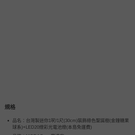
規格
品名：台灣製迷你1呎/1尺(30cm)裝飾綠色聖誕樹(金鐘糖果
球系)+LED20燈彩光電池燈(本島免運費)