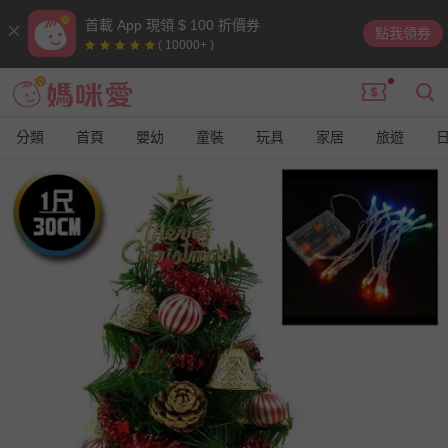
首載 App 現領 $ 100 折價券
點我領券
( 10000+ )
分類
首頁
嬰幼
童裝
玩具
家居
旅遊