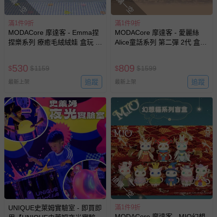
搶購一空
搶購一空
豫期範圍：
易於腐敗、保存期限較短或解約時即將逾期（例如生鮮
滿1件9折
滿1件9折
商品、食品等）。
MODACore 摩達客 - Emma捏
MODACore 摩達客 - 愛麗絲
捏樂系列 療癒毛絨絨娃 盒玩 盲
Alice童話系列 第二彈 2代 盒玩
客製化商品（例如客製生日書、姓名貼等）。
盒 盲抽 公仔 玩偶 手辦模型
盲盒 盲抽 公仔 玩偶 手辦模型
報紙、期刊或雜誌（惟書籍如經拆封、使用，則酌收整
(隨機2盒入)
530
809
$
$
1159
$
$
1599
新費用）。
追蹤
追蹤
最新上架
最新上架
經消費者拆封之影音商品或電腦軟體（例如 DVD、CD
等）。
非以有形媒介提供之數位內容或一經提供即為完成之線
上服務，經消費者事先同意始提供（例如線上課程、遊
戲或活動點數等）。
已拆封之以下類型商品：
-個人衛生用品（例如尿布、貼身衣物、泳裝、襪子、地
墊、寢具類等）。
-新生兒親膚衣物（嬰幼兒包巾與背巾、包屁衣、學習
搶購一空
褲、紗布衣等）。
-接觸性孕哺產品（奶嘴、奶瓶、擠乳器、哺乳衣、托腹
滿1件9折
UNIQUE史萊姆實驗室 - 即買即
帶束縛衣、餐搖椅等）。
MODACore 摩達客 - MIO幻想