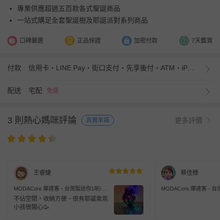
專業供應超過五百款各式聖誕商品
一站式購足全套聖誕樹及耶誕派對系列商品
口碑嚴選
正品保證
加密付款
7天鑑賞
付款
信用卡・LINE Pay・街口支付・先享後付・ATM・iPASS MONEY
配送
宅配
免運
3 則熱心媽咪評論
更多評價
真實承諾
王睿婕
蔡佳臻
MODACore 摩達客 - 台灣製迷你1呎/1
MODACore 摩達客 - 
尺(30cm)裝飾綠色聖誕樹(金鐘糖果球
尺(30cm)裝飾綠色聖誕
不佔空間，收納方便、很有耶誕氣氛
系)+LED20燈彩光電池燈(本島免運費)
系)+LED20燈彩光電池
小孩很開心🥳