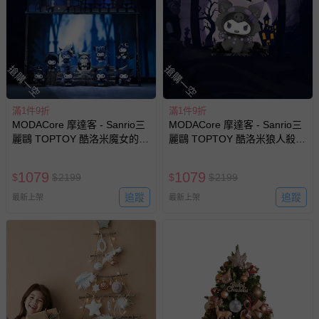
搶購一空
搶購一空
滿1件9折
滿1件9折
MODACore 摩達客 - Sanrio三
MODACore 摩達客 - Sanrio三
麗鷗 TOPTOY 酷洛米魔女的盛
麗鷗 TOPTOY 酷洛米狼人殺系
典系列 盒玩 盲盒 盲抽 公仔 玩
列 盒玩 盲盒 盲抽 公仔 玩偶 手
偶 手辦模型(隨機2盒入)
辦模型(隨機2盒入)
1079
1079
$
$
2199
$
$
2199
追蹤
追蹤
最新上架
最新上架