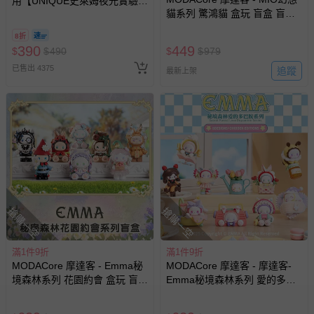
用【UNIQUE史萊姆夜光實驗室
-其他原廠盒裝商品封口處已貼上「不可拆封」，或具警
貓系列 驚鴻貓 盒玩 盲盒 盲抽
@ 台北科教館 】2026/6/11-
示字句等說明貼紙、封條者。
公仔 玩偶 手辦模型
8/30 (電子票券，於展期現場憑
8折
國際航空、客運、訂房等服務。
訂單編號兌換，逾期作廢) (大
390
449
$
$
490
$
$
979
人小孩均一價(3歲以上需購票))
已售出 4375
追蹤
最新上架
相關的退換貨辦理流程，可詳見：
退換貨 & 退款問題
其他常見問題：
運送服務：目前提供的運送僅限台灣本島。如您位於離島地
區，可能會無法配送，或須依據商品需加收離島運費。廠商
亦保留出貨與否的權利。離島、偏遠地區、樓層親送等加價
費用，可能會另需加收。
商品實際的配達日期，可於訂單個人資料內的查詢訂單內，
搶購一空
搶購一空
已出貨通知之訊息為主。
如您收到商品，請依正常流程檢查是否完好，若商品遇瑕疵
滿1件9折
滿1件9折
情形，您可申請更換新品或退貨，請見：
退貨的辦理流程
。
MODACore 摩達客 - Emma秘
MODACore 摩達客 - 摩達客-
若您對於會員帳號、商品訂購與資訊、購物流程、付款方
境森林系列 花園約會 盒玩 盲盒
Emma秘境森林系列 愛的多巴
式、折價券與購物金的使用、退貨及商品運送方式等有疑
盲抽 公仔 玩偶 手辦模型
胺 盒玩 盲盒 盲抽 公仔 玩偶 手
辦模型
問，你可詳見：
媽咪愛客服中心
。