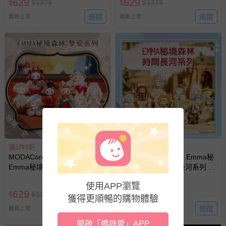
629
629
$
$
1379
$
$
1379
預購商品：預購為海外同步代購，遇缺貨即會通知媽咪並協
追蹤
追蹤
最新上架
最新上架
助取消退款事宜。
商品如因「價格、組合」等錯誤原因，導致無法安排出貨，
會主動以簡訊及mail通知訂單取消事宜，並將提供適當補
償。
搶購一空
搶購一空
滿1件9折
滿1件9折
MODACore 摩達客 - 摩達客-
MODACore 摩達客 - Emma秘
Emma秘境森林系列 摯愛 婚禮
境森林系列 時間的長河系列 異
盒玩 盲盒 盲抽 公仔 玩偶 手辦
域風 盒玩 盲盒 盲抽 公仔 玩偶
使用APP瀏覽
模型
手辦模型
629
629
$
$
1379
$
$
1379
獲得更順暢的購物體驗
追蹤
追蹤
最新上架
最新上架
開啟「媽咪愛」APP