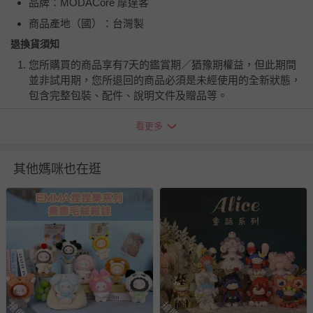
品牌：MODACore 摩達客
商品產地（國）：台灣製
退換貨須知
您所購買的商品享有7天的鑑賞期／猶豫期權益，但此期間
並非試用期，您所退回的商品必須是未經使用的全新狀態，
包含完整包裝、配件、說明文件及贈品等。
看更多
如需退換貨，請於收到商品7天（含例假日內提出），如為
瑕疵退換貨所產生的運費，將由媽咪愛負責處理，若非瑕疵
退貨，您可至『查詢訂單』>『已出貨』中查詢該筆訂單，
其他媽咪也在逛
並點選『我要退貨』即可進行申請。若有相關退貨問題，請
至媽咪愛
LINE@客服ID: @mamilove
我們將依序為您處理
與服務，謝謝。
針對滿件折/滿額贈…等活動，如因部份退貨，而該訂單保
留商品未達活動門檻，將以原價計算，活動贈品亦需一併退
回。
部分商品依據消費者保護法的規定，不適用七天鑑賞期/猶