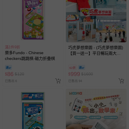
滿1件9折
巧虎夢想樂園 - (巧虎夢想樂園)
樂多Fundo - Chinese
【買一送一】平日暢玩兩大一
checkers跳跳棋-磁力折疊棋
小套票 (正券為電子票券現場兌
換，贈送券現場領取)-效期至
62折
2026/10/16 正券逾期視同現金
86
999
$
$
120
$
$
1600
券使用
已售出 6
已售出 94