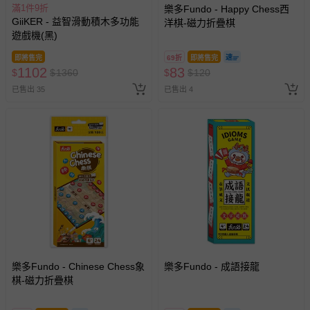
滿1件9折
樂多Fundo - Happy Chess西
GiiKER - 益智滑動積木多功能
洋棋-磁力折疊棋
遊戲機(黑)
即將售完
69折
即將售完
1102
83
$
$
1360
$
$
120
已售出 35
已售出 4
樂多Fundo - Chinese Chess象
樂多Fundo - 成語接龍
棋-磁力折疊棋