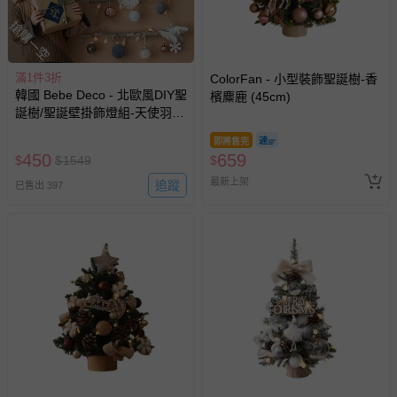
搶購一空
滿1件3折
ColorFan - 小型裝飾聖誕樹-香
韓國 Bebe Deco - 北歐風DIY聖
檳麋鹿 (45cm)
誕樹/聖誕壁掛飾燈組-天使羽翼
(樹高80cm，樹寬68cm，約
即將售完
0.6kg)
450
659
$
$
1549
$
最新上架
追蹤
已售出 397