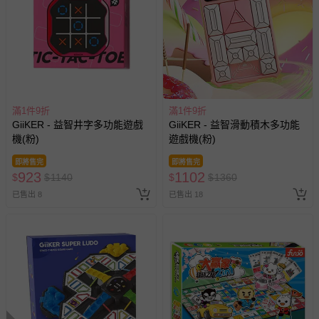
滿1件9折
滿1件9折
GiiKER - 益智井字多功能遊戲
GiiKER - 益智滑動積木多功能
機(粉)
遊戲機(粉)
即將售完
即將售完
923
1102
$
$
1140
$
$
1360
已售出 8
已售出 18