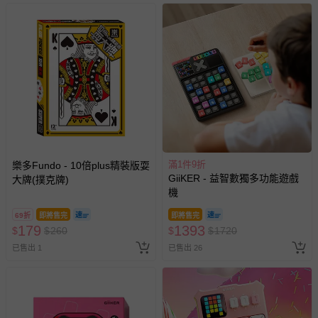
滿1件9折
樂多Fundo - 10倍plus精裝版耍
GiiKER - 益智數獨多功能遊戲
大牌(撲克牌)
機
69折
即將售完
即將售完
179
1393
$
$
260
$
$
1720
已售出 1
已售出 26