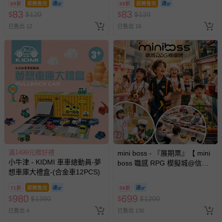
69折
即將售完
69折
即將售完
83
83
$
$
120
$
$
120
已售出 12
已售出 16
滿1499元贈好禮
mini boss - 『展期票』【 mini
小牛津 - KIDMI 車車總動員-夢
boss 職感 RPG 模擬城@信義
想車庫大禮盒-(合金車12PCS)
A11 】2026/7/10-8/30 (電子票
券，於展期現場憑訂單編號兌
71折
即將售完
58折
換，依現場梯次安排入場，逾
980
699
$
$
1380
$
$
1200
期作廢) (兒童票(2歲以上)贈一
已售出 4
已售出 130
名陪伴成人)