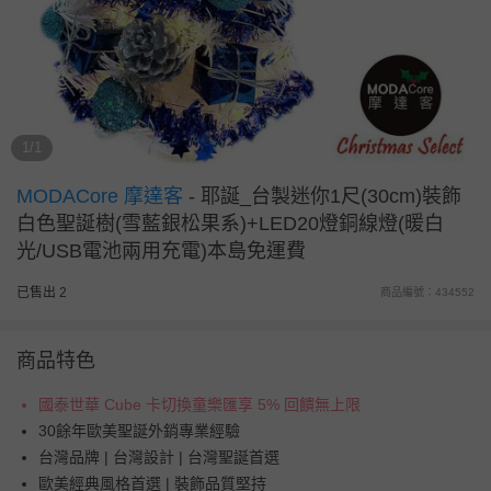
1/1
MODACore 摩達客
-
耶誕_台製迷你1尺(30cm)裝飾
白色聖誕樹(雪藍銀松果系)+LED20燈銅線燈(暖白
光/USB電池兩用充電)本島免運費
已售出 2
商品編號：434552
商品特色
國泰世華 Cube 卡切換童樂匯享 5% 回饋無上限
30餘年歐美聖誕外銷專業經驗
台灣品牌 | 台灣設計 | 台灣聖誕首選
歐美經典風格首選 | 裝飾品質堅持