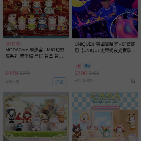
戲或活動點數等）。
已拆封之以下類型商品：
-個人衛生用品（例如尿布、貼身衣物、泳裝、襪子、地
墊、寢具類等）。
搶購一空
-新生兒親膚衣物（嬰幼兒包巾與背巾、包屁衣、學習
褲、紗布衣等）。
滿1件9折
UNIQUE史萊姆實驗室 - 即買即
-接觸性孕哺產品（奶嘴、奶瓶、擠乳器、哺乳衣、托腹
MODACore 摩達客 - MIO幻想
用【UNIQUE史萊姆夜光實驗室
帶束縛衣、餐搖椅等）。
貓系列 驚鴻貓 盒玩 盲盒 盲抽
@ 台北科教館 】2026/6/11-
-其他原廠盒裝商品封口處已貼上「不可拆封」，或具警
公仔 玩偶 手辦模型
8/30 (電子票券，於展期現場憑
示字句等說明貼紙、封條者。
8折
訂單編號兌換，逾期作廢) (大
449
390
$
$
979
$
$
490
國際航空、客運、訂房等服務。
人小孩均一價(3歲以上需購票))
已售出 4334
追蹤
最新上架
相關的退換貨辦理流程，可詳見：
退換貨 & 退款問題
其他常見問題：
運送服務：目前提供的運送僅限台灣本島。如您位於離島地
區，可能會無法配送，或須依據商品需加收離島運費。廠商
亦保留出貨與否的權利。離島、偏遠地區、樓層親送等加價
費用，可能會另需加收。