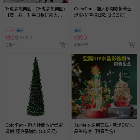
巧虎夢想樂園 - (巧虎夢想樂園)
ColorFan - 懶人秒開收折疊聖
【買一送一】平日暢玩兩大一
誕樹-仿雪植絨款 (1.5公尺)
小套票 (正券為電子票券現場兌
換，贈送券現場領取)-效期至
62折
2026/10/16 正券逾期視同現金
999
990
$
$
1600
$
券使用
已售出 80
最新上架
ColorFan - 懶人秒開收折疊聖
JarMelo 原創美玩 - 聖誕DIY水
誕樹-經典基礎款 (1.5公尺)
晶彩繪樹（附音樂盒）