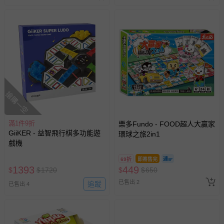
搶購一空
滿1件9折
樂多Fundo - FOOD超人大贏家
GiiKER - 益智飛行棋多功能遊
環球之旅2in1
戲機
69折
即將售完
1393
449
$
$
1720
$
$
650
已售出 2
追蹤
已售出 4