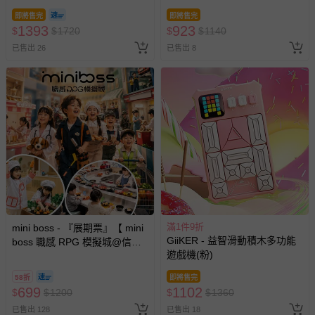
即將售完
即將售完
1393
923
$
$
1720
$
$
1140
已售出 26
已售出 8
滿1件9折
mini boss - 『展期票』【 mini
GiiKER - 益智滑動積木多功能
boss 職感 RPG 模擬城@信義
遊戲機(粉)
A11 】2026/7/10-8/30 (電子票
券，於展期現場憑訂單編號兌
58折
即將售完
換，依現場梯次安排入場，逾
699
1102
$
$
1200
$
$
1360
期作廢) (兒童票(2歲以上)贈一
已售出 128
已售出 18
名陪伴成人)