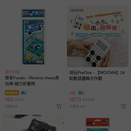
滿1件9折
培玩PreOne - 【WOOMA】24
樂多Fundo - Reversi chess黑
點數感邏輯大作戰
白棋-磁力折疊棋
即將售完
8折
86
879
$
$
120
$
$
1099
已售出 5
已售出 150