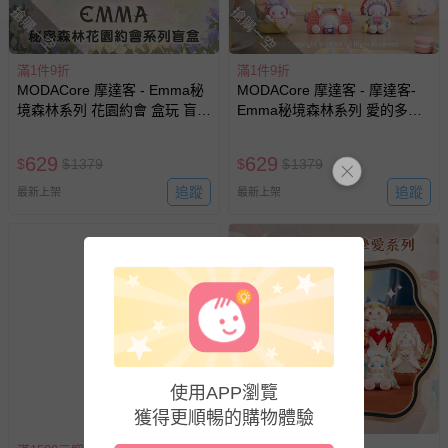
搶購一空
搶購一空
商品實際的配達日期，可於訂單個人資料內的查詢訂單內，
已出貨通知之訊息為主。
滿1件9折
滿1件9折
如您收到商品，請依正常流程檢查是否完好，若商品遇瑕疵
MODACore 摩達客 - Emma秘
MODACore 摩達客 - 摩達客-
情形，您可申請更換新品或退貨，請見：
退貨的辦理流程
。
境森林系列 花園約會 盒玩 盲盒
Emma秘境森林系列 愛的多巴
若您對於會員帳號、商品訂購與資訊、購物流程、付款方
盲抽 公仔 玩偶 手辦模型
胺 盒玩 盲盒 盲抽 公仔 玩偶 手
辦模型
式、折價券與購物金的使用、退貨及商品運送方式等有疑
629
629
$
$
1379
$
$
1379
問，你可詳見：
媽咪愛客服中心
。
追蹤
追蹤
最新上架
最新上架
預購商品：預購為海外同步代購，遇缺貨即會通知媽咪並協
助取消退款事宜。
商品如因「價格、組合」等錯誤原因，導致無法安排出貨，
會主動以簡訊及mail通知訂單取消事宜，並將提供適當補
償。
使用APP瀏覽
搶購一空
獲得更順暢的購物體驗