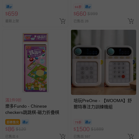
66折
659
660
$
$
$
999
最新上架
已售出 28
滿1件9折
培玩PreOne - 【WOOMA】舒
樂多Fundo - Chinese
爾特專注力訓練機組
checkers跳跳棋-磁力折疊棋
即將售完
79折
86
1500
$
$
120
$
$
1889
已售出 6
已售出 597