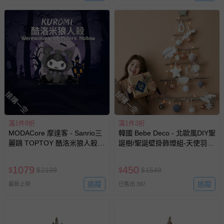
搶購一空
搶購一空
滿1件9折
滿1件3折
MODACore 摩達客 - Sanrio三
韓國 Bebe Deco - 北歐風DIY聖
麗鷗 TOPTOY 酷洛米狼人殺系
誕樹/聖誕壁掛飾燈組-天使羽翼
列 盒玩 盲盒 盲抽 公仔 玩偶 手
(樹高80cm，樹寬68cm，約
辦模型(隨機2盒入)
0.6kg)
1079
450
$
$
2199
$
$
1549
追蹤
追蹤
最新上架
已售出 397