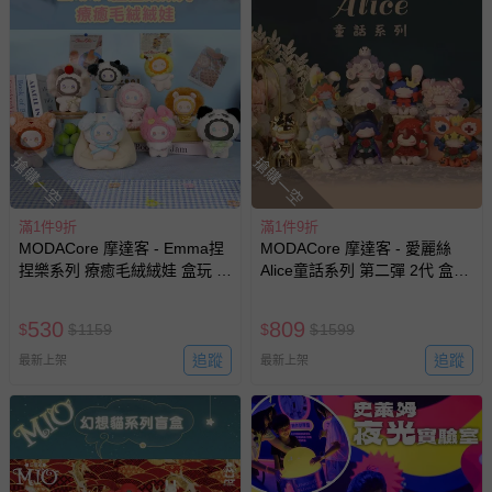
至媽咪愛
LINE@客服ID: @mamilove
我們將依序為您處理
與服務，謝謝。
針對滿件折/滿額贈…等活動，如因部份退貨，而該訂單保
留商品未達活動門檻，將以原價計算，活動贈品亦需一併退
回。
搶購一空
搶購一空
部分商品依據消費者保護法的規定，不適用七天鑑賞期/猶
豫期範圍：
滿1件9折
滿1件9折
易於腐敗、保存期限較短或解約時即將逾期（例如生鮮
MODACore 摩達客 - Emma捏
MODACore 摩達客 - 愛麗絲
商品、食品等）。
捏樂系列 療癒毛絨絨娃 盒玩 盲
Alice童話系列 第二彈 2代 盒玩
盒 盲抽 公仔 玩偶 手辦模型
盲盒 盲抽 公仔 玩偶 手辦模型
客製化商品（例如客製生日書、姓名貼等）。
(隨機2盒入)
530
809
$
$
1159
$
$
1599
報紙、期刊或雜誌（惟書籍如經拆封、使用，則酌收整
新費用）。
追蹤
追蹤
最新上架
最新上架
經消費者拆封之影音商品或電腦軟體（例如 DVD、CD
等）。
非以有形媒介提供之數位內容或一經提供即為完成之線
上服務，經消費者事先同意始提供（例如線上課程、遊