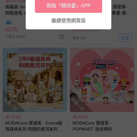
滿1500元贈好禮
滿1件9折
開啟「媽咪愛」APP
病毒崩 VirusBom - 100ppm噴
MODACore 摩達客 - 摩達客-
劑隨身瓶-公司貨/最新效
Emma秘境森林系列 摯愛 婚禮
期-100ml
盒玩 盲盒 盲抽 公仔 玩偶 手辦
繼續使用網頁版
模型
370
629
$
$
$
1379
已售出 98982
追蹤
最新上架
搶購一空
搶購一空
滿1件9折
滿1件9折
MODACore 摩達客 - Emma秘
MODACore 摩達客 -
境森林系列 時間的長河系列 異
POPMART 泡泡瑪特
域風 盒玩 盲盒 盲抽 公仔 玩偶
CRYBABY 哭娃 X 飛天小女警