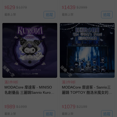
手辦模型
系列 盒玩 盲盒 盲抽 公仔 玩偶
629
1439
$
$
1379
$
$
2999
手辦模型(隨機2盒入)
追蹤
追蹤
最新上架
最新上架
搶購一空
搶購一空
滿1件9折
滿1件9折
MODACore 摩達客 - MINISO
MODACore 摩達客 - Sanrio三
名創優品 三麗鷗Sanrio Kuromi
麗鷗 TOPTOY 酷洛米魔女的盛
暗夜物語系列 盒玩 盲盒 盲抽
典系列 盒玩 盲盒 盲抽 公仔 玩
公仔 玩偶 手辦模型(隨機2盒入)
偶 手辦模型(隨機2盒入)
989
1079
$
$
1999
$
$
2199
追蹤
追蹤
最新上架
最新上架