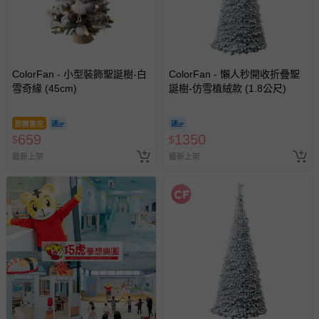
ColorFan - 小型裝飾聖誕樹-白
ColorFan - 懶人秒開收折疊聖
雪奇緣 (45cm)
誕樹-仿雪植絨款 (1.8公尺)
即將售完
659
1350
$
$
最新上架
最新上架