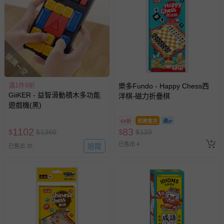
搶購一空
滿1件9折
樂多Fundo - Happy Chess西
GiiKER - 益智滑動積木多功能
洋棋-磁力折疊棋
遊戲機(黑)
69折
即將售完
1102
83
$
$
1360
$
$
120
已售出 4
追蹤
已售出 35