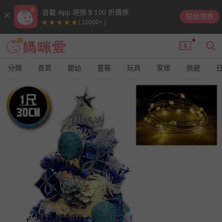
首載 App 現領 $ 100 折價券
點我領券
( 10000+ )
分類
首頁
嬰幼
童裝
玩具
家居
旅遊