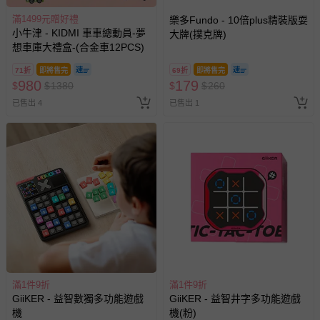
滿1499元贈好禮
樂多Fundo - 10倍plus精裝版耍
小牛津 - KIDMI 車車總動員-夢
大牌(撲克牌)
想車庫大禮盒-(合金車12PCS)
71折
即將售完
69折
即將售完
980
179
$
$
1380
$
$
260
已售出 4
已售出 1
滿1件9折
滿1件9折
GiiKER - 益智數獨多功能遊戲
GiiKER - 益智井字多功能遊戲
機
機(粉)