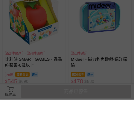
滿2件95折，滿4件89折
滿1件9折
比利時 SMART GAMES - 蟲蟲
Mideer - 磁力釣魚遊戲-遠洋探
吃蘋果-8歲以上
險
79折
即將售完
即將售完
545
470
$
$
690
$
$
580
已售出 10
已售出 7
商品已停售
購物車