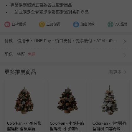
專業供應超過五百款各式聖誕商品
一站式購足全套聖誕樹及耶誕派對系列商品
口碑嚴選
正品保證
加密付款
7天鑑賞
付款
信用卡・LINE Pay・街口支付・先享後付・ATM・iPASS MONEY
配送
宅配
免運
更多推薦商品
看更多
ColorFan - 小型裝飾
ColorFan - 小型裝飾
ColorFan - 小型裝飾
聖誕樹-香檳麋鹿
聖誕樹-可可物語
聖誕樹-白雪奇緣