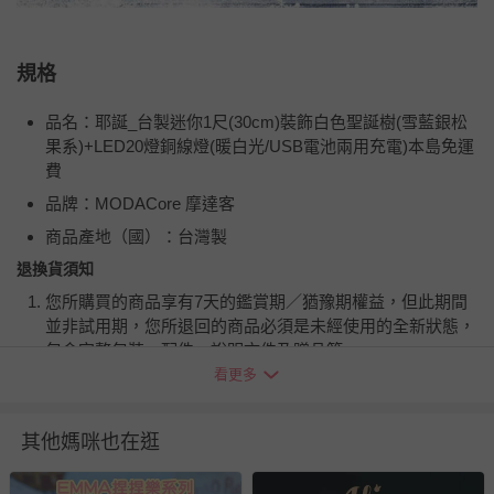
規格
品名：耶誕_台製迷你1尺(30cm)裝飾白色聖誕樹(雪藍銀松
果系)+LED20燈銅線燈(暖白光/USB電池兩用充電)本島免運
費
品牌：MODACore 摩達客
商品產地（國）：台灣製
退換貨須知
您所購買的商品享有7天的鑑賞期／猶豫期權益，但此期間
並非試用期，您所退回的商品必須是未經使用的全新狀態，
包含完整包裝、配件、說明文件及贈品等。
看更多
如需退換貨，請於收到商品7天（含例假日內提出），如為
瑕疵退換貨所產生的運費，將由媽咪愛負責處理，若非瑕疵
其他媽咪也在逛
退貨，您可至『查詢訂單』>『已出貨』中查詢該筆訂單，
並點選『我要退貨』即可進行申請。若有相關退貨問題，請