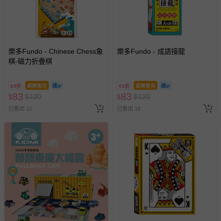
樂多Fundo - Chinese Chess象
樂多Fundo - 成語接龍
棋-磁力折疊棋
69折
即將售完
69折
即將售完
83
83
$
$
120
$
$
120
已售出 12
已售出 16