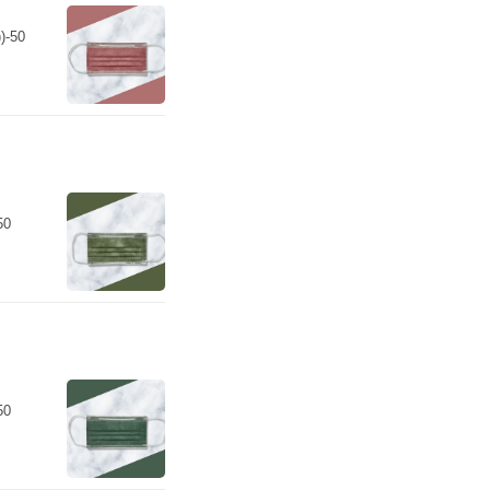
-50
50
50