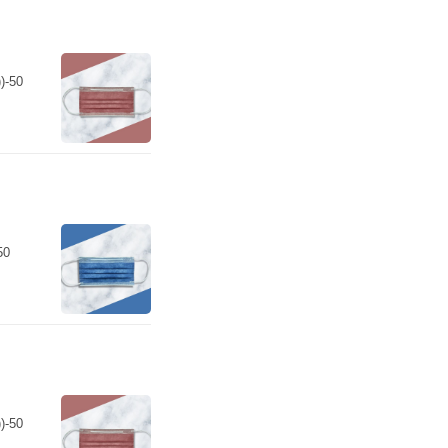
-50
50
-50