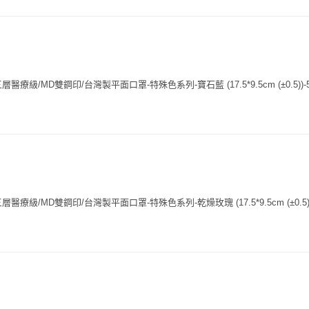
療級/MD雙鋼印/台灣製平面口罩-特殊色系列-寶石藍 (17.5*9.5cm (±0.5))-
療級/MD雙鋼印/台灣製平面口罩-特殊色系列-乾燥玫瑰 (17.5*9.5cm (±0.5))