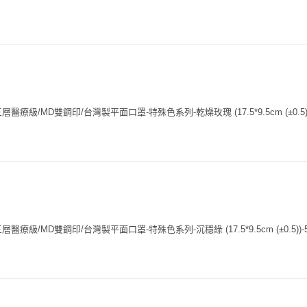
療級/MD雙鋼印/台灣製平面口罩-特殊色系列-乾燥玫瑰 (17.5*9.5cm (±0.5))
療級/MD雙鋼印/台灣製平面口罩-特殊色系列-沉穩綠 (17.5*9.5cm (±0.5))-