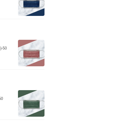
-50
50