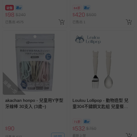
破盤
84折
98
420
$
$
240
$
$
500
已售出 4575
已售出 1
搶購一空
akachan honpo - 兒童用Y字型
Loulou Lollipop - 動物造型 兒
牙線棒 30支入 (3歲~)
童304不鏽鋼叉匙組 兒童餐具-
可愛草泥馬
71折
90
532
$
$
$
750
最新上架