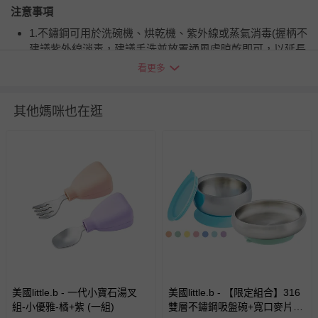
注意事項
1.不鏽鋼可用於洗碗機、烘乾機、紫外線或蒸氣消毒(握柄不
建議紫外線消毒，建議手洗並放置通風處晾乾即可，以延長
使用壽命)
看更多
2.初次使用前請先以中性清潔劑清洗
退換貨須知
其他媽咪也在逛
您所購買的商品享有7天的鑑賞期／猶豫期權益，但此期間
並非試用期，您所退回的商品必須是未經使用的全新狀態，
包含完整包裝、配件、說明文件及贈品等。
如需退換貨，請於收到商品7天（含例假日內提出），如為
瑕疵退換貨所產生的運費，將由媽咪愛負責處理，若非瑕疵
退貨，您可至『查詢訂單』>『已出貨』中查詢該筆訂單，
並點選『我要退貨』即可進行申請。若有相關退貨問題，請
至媽咪愛
LINE@客服ID: @mamilove
我們將依序為您處理
與服務，謝謝。
美國little.b - 一代小寶石湯叉
美國little.b - 【限定組合】316
組-小優雅-橘+紫 (一組)
雙層不鏽鋼吸盤碗+寬口麥片吸
針對滿件折/滿額贈…等活動，如因部份退貨，而該訂單保