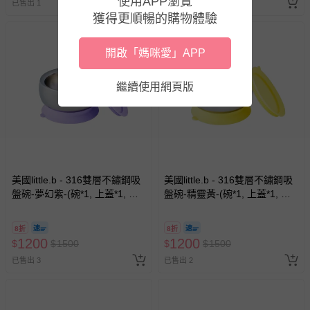
使用APP瀏覽
-新生兒親膚衣物（嬰幼兒包巾與背巾、包屁衣、學習
已售出 1
已售出 5
獲得更順暢的購物體驗
褲、紗布衣等）。
-接觸性孕哺產品（奶嘴、奶瓶、擠乳器、哺乳衣、托腹
帶束縛衣、餐搖椅等）。
開啟「媽咪愛」APP
-其他原廠盒裝商品封口處已貼上「不可拆封」，或具警
示字句等說明貼紙、封條者。
繼續使用網頁版
國際航空、客運、訂房等服務。
相關的退換貨辦理流程，可詳見：
退換貨 & 退款問題
其他常見問題：
美國little.b - 316雙層不鏽鋼吸
美國little.b - 316雙層不鏽鋼吸
盤碗-夢幻紫-(碗*1, 上蓋*1, 吸
盤碗-精靈黃-(碗*1, 上蓋*1, 吸
運送服務：目前提供的運送僅限台灣本島。如您位於離島地
盤*1)
盤*1)
區，可能會無法配送，或須依據商品需加收離島運費。廠商
亦保留出貨與否的權利。離島、偏遠地區、樓層親送等加價
8折
8折
1200
費用，可能會另需加收。
1200
$
$
1500
$
$
1500
已售出 3
已售出 2
商品實際的配達日期，可於訂單個人資料內的查詢訂單內，
已出貨通知之訊息為主。
如您收到商品，請依正常流程檢查是否完好，若商品遇瑕疵