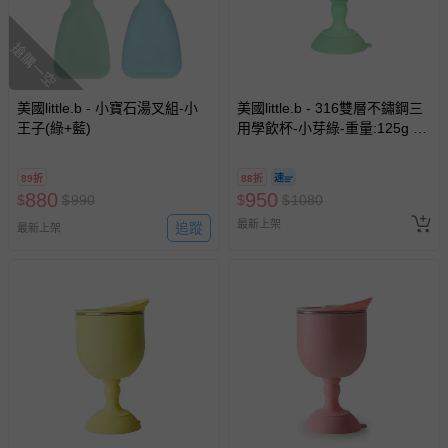
搶購一空
美國little.b - 小寶石湯叉組-小
美國little.b - 316雙層不鏽鋼三
王子(綠+藍)
用學飲杯-小芽綠-重量:125g 容
量:200ml
89折
88折
880
950
$
$
990
$
$
1080
最新上架
追蹤
最新上架