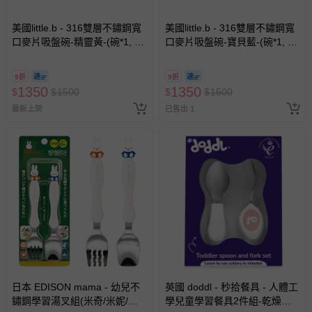
美國little.b - 316雙層不鏽鋼寬
美國little.b - 316雙層不鏽鋼寬
口麥片吸盤碗-精靈黃-(碗*1, 吸
口麥片吸盤碗-寶貝藍-(碗*1, 吸
盤*1)
盤*1)
9折
9折
1350
1350
$
$
1500
$
$
1500
最新上架
已售出 1
日本 EDISON mama - 幼兒不
英國 doddl - 秒拾餐具 - 人體工
鏽鋼學習湯叉組(米奇/米妮/米
學兒童學習餐具2件組-乾燥玫