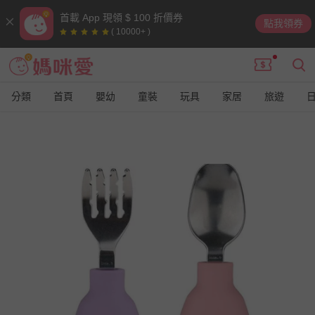
首載 App 現領 $ 100 折價券
點我領券
( 10000+ )
分類
首頁
嬰幼
童裝
玩具
家居
旅遊