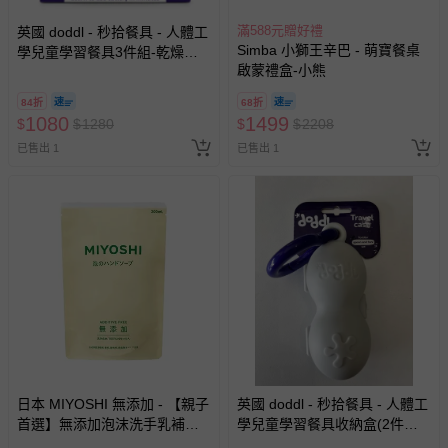
滿588元贈好禮
英國 doddl - 秒拾餐具 - 人體工
Simba 小獅王辛巴 - 萌寶餐桌
學兒童學習餐具3件組-乾燥玫
啟蒙禮盒-小熊
瑰
84折
68折
1080
1499
$
$
1280
$
$
2208
已售出 1
已售出 1
日本 MIYOSHI 無添加 - 【親子
英國 doddl - 秒拾餐具 - 人體工
首選】無添加泡沫洗手乳補充
學兒童學習餐具收納盒(2件組
包-300ml
專用)