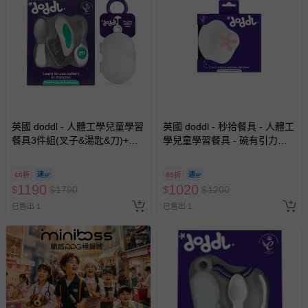
英國 doddl - 人體工學兒童學習
英國 doddl - 秒拾餐具 - 人體工
餐具3件組(叉子&湯匙&刀)+餐
學兒童學習餐具 - 碗有引力秒
具攜帶盒
吸餐碗-乾燥玫瑰
66折
85折
1190
1020
$
$
1790
$
$
1200
已售出 1
已售出 1