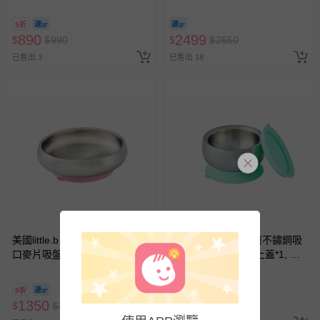
盤碗-(碗*1+盤*1)
留商品未達活動門檻，將以原價計算，活動贈品亦需一併退
回。
9折
890
2499
$
$
990
$
$
2550
已售出 3
部分商品依據消費者保護法的規定，不適用七天鑑賞期/猶
已售出 18
豫期範圍：
易於腐敗、保存期限較短或解約時即將逾期（例如生鮮
商品、食品等）。
客製化商品（例如客製生日書、姓名貼等）。
報紙、期刊或雜誌（惟書籍如經拆封、使用，則酌收整
新費用）。
經消費者拆封之影音商品或電腦軟體（例如 DVD、CD
等）。
非以有形媒介提供之數位內容或一經提供即為完成之線
上服務，經消費者事先同意始提供（例如線上課程、遊
美國little.b - 316雙層不鏽鋼寬
美國little.b - 316雙層不鏽鋼吸
口麥片吸盤碗-甜美粉-(碗*1, 吸
戲或活動點數等）。
盤碗-小芽綠-(碗*1, 上蓋*1, 吸
盤*1)
盤*1)
已拆封之以下類型商品：
-個人衛生用品（例如尿布、貼身衣物、泳裝、襪子、地
9折
8折
1350
1200
$
$
1500
$
$
1500
墊、寢具類等）。