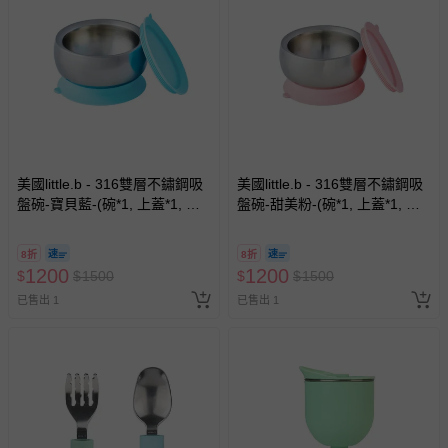
情形，您可申請更換新品或退貨，請見：
退貨的辦理流程
。
若您對於會員帳號、商品訂購與資訊、購物流程、付款方
式、折價券與購物金的使用、退貨及商品運送方式等有疑
問，你可詳見：
媽咪愛客服中心
。
預購商品：預購為海外同步代購，遇缺貨即會通知媽咪並協
助取消退款事宜。
商品如因「價格、組合」等錯誤原因，導致無法安排出貨，
會主動以簡訊及mail通知訂單取消事宜，並將提供適當補
美國little.b - 316雙層不鏽鋼吸
美國little.b - 316雙層不鏽鋼吸
盤碗-寶貝藍-(碗*1, 上蓋*1, 吸
盤碗-甜美粉-(碗*1, 上蓋*1, 吸
償。
盤*1)
盤*1)
8折
8折
1200
1200
$
$
1500
$
$
1500
已售出 1
已售出 1