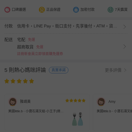
口碑嚴選
正品保證
加密付款
7天鑑賞
付款
信用卡・LINE Pay・街口支付・先享後付・ATM・貨到付款・iPASS MONEY
配送
宅配
免運
超商取貨
免運
註冊新會員立即領首購免運券
5 則熱心媽咪評論
更多評價
真實承諾
雅靖黃
Amy
美國little.b - 小寶石湯叉組-小王子(綠
美國little.b - 小寶石
+藍)
+藍)