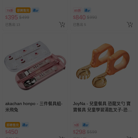
菲 多款可選)-米菲
瑰
79折
即將售完
85折
395
840
$
$
499
$
$
990
已售出 13
已售出 5
akachan honpo - 三件餐具組-
JoyNa - 兒童餐具 恐龍叉勺 寶
米飛兔
寶餐具 兒童學習湯匙叉子-恐龍
珊瑚橘
即將售完
5折
450
298
$
$
$
599