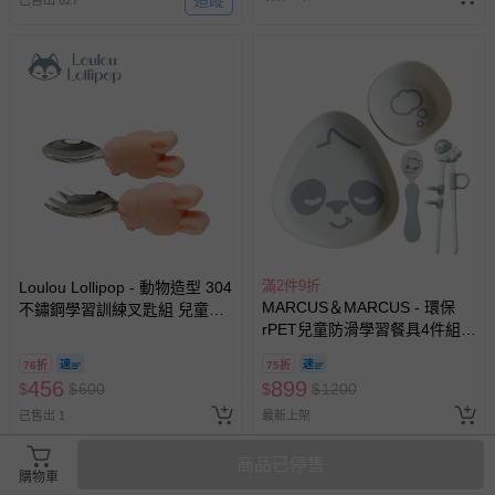
追蹤
已售出 627
滿2件9折
Loulou Lollipop - 動物造型 304
MARCUS＆MARCUS - 環保
不鏽鋼學習訓練叉匙組 兒童餐
rPET兒童防滑學習餐具4件組-
具-甜心邦尼
貓熊
76折
75折
456
899
$
$
600
$
$
1200
已售出 1
最新上架
商品已停售
購物車