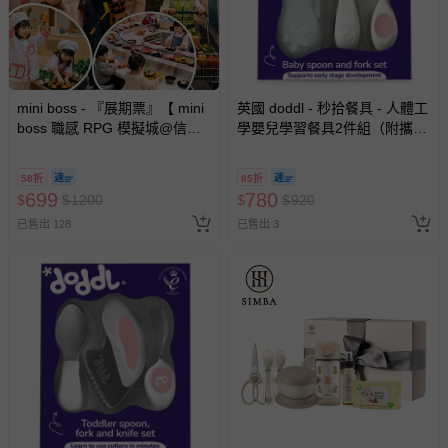
mini boss - 『展期票』【 mini
英國 doddl - 秒拾餐具 - 人體工
boss 職感 RPG 模擬城@信義
學嬰兒學習餐具2件組（附攜帶
A11 】2026/7/10-8/30 (電子票
盒）-乾燥玫瑰
券，於展期現場憑訂單編號兌
58折
85折
換，依現場梯次安排入場，逾
699
780
$
$
1200
$
$
920
期作廢) (兒童票(2歲以上)贈一
已售出 128
已售出 3
名陪伴成人)