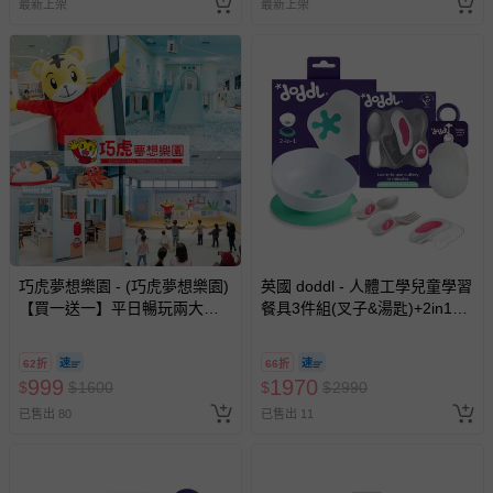
最新上架
最新上架
巧虎夢想樂園 - (巧虎夢想樂園)
英國 doddl - 人體工學兒童學習
【買一送一】平日暢玩兩大一
餐具3件組(叉子&湯匙)+2in1碗
小套票 (正券為電子票券現場兌
有引力秒吸餐碗(強力吸盤&止
換，贈送券現場領取)-效期至
滑餐碗)+餐具攜帶盒
62折
66折
2026/10/16 正券逾期視同現金
999
1970
$
$
1600
$
$
2990
券使用
已售出 80
已售出 11