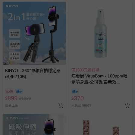
滿1500元贈好禮
KINYO - 360°單軸自拍穩定器
病毒崩 VirusBom - 100ppm噴
(BSF710B)
劑隨身瓶-公司貨/最新效
期-100ml
82折
899
370
$
$
1099
$
最新上架
已售出 98977