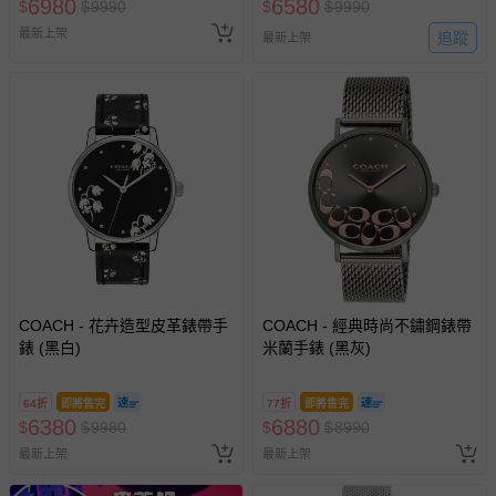
6980
6580
$
$
9990
$
$
9990
最新上架
追蹤
最新上架
COACH - 花卉造型皮革錶帶手
COACH - 經典時尚不鏽鋼錶帶
錶 (黑白)
米蘭手錶 (黑灰)
64折
即將售完
77折
即將售完
6380
6880
$
$
9980
$
$
8990
最新上架
最新上架