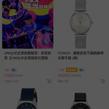
UNIQUE史萊姆實驗室 - 即買即
COACH - 優雅造型不鏽鋼錶帶
用【UNIQUE史萊姆夜光實驗室
米蘭手錶 (銀)
@ 台北科教館 】2026/6/11-
8/30 (電子票券，於展期現場憑
8折
77折
即將售完
訂單編號兌換，逾期作廢) (大
390
6880
$
$
490
$
$
8990
人小孩均一價(3歲以上需購票))
已售出 4288
最新上架