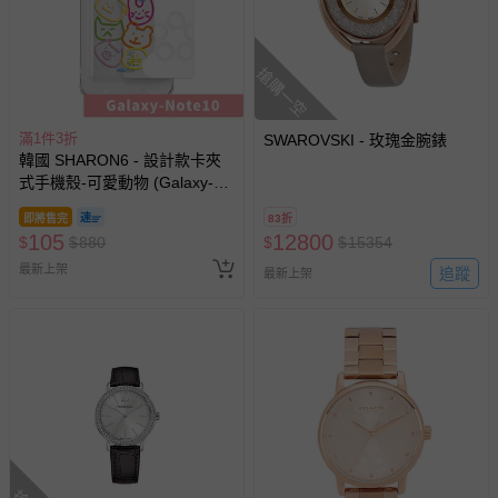
部分商品依據消費者保護法的規定，不適用七天鑑賞期/猶
豫期範圍：
易於腐敗、保存期限較短或解約時即將逾期（例如生鮮
搶購一空
商品、食品等）。
客製化商品（例如客製生日書、姓名貼等）。
滿1件3折
SWAROVSKI - 玫瑰金腕錶
韓國 SHARON6 - 設計款卡夾
報紙、期刊或雜誌（惟書籍如經拆封、使用，則酌收整
式手機殼-可愛動物 (Galaxy-
新費用）。
Note10)
經消費者拆封之影音商品或電腦軟體（例如 DVD、CD
即將售完
83折
105
12800
$
$
880
$
$
15354
等）。
最新上架
追蹤
最新上架
非以有形媒介提供之數位內容或一經提供即為完成之線
上服務，經消費者事先同意始提供（例如線上課程、遊
戲或活動點數等）。
已拆封之以下類型商品：
-個人衛生用品（例如尿布、貼身衣物、泳裝、襪子、地
墊、寢具類等）。
-新生兒親膚衣物（嬰幼兒包巾與背巾、包屁衣、學習
褲、紗布衣等）。
-接觸性孕哺產品（奶嘴、奶瓶、擠乳器、哺乳衣、托腹