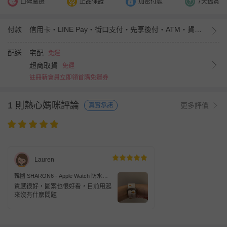
口碑嚴選
正品保證
加密付款
7天鑑賞
付款
信用卡・LINE Pay・街口支付・先享後付・ATM・貨到付款・iPASS MONEY
配送
宅配
免運
超商取貨
免運
註冊新會員立即領首購免運券
1 則熱心媽咪評論
更多評價
真實承諾
Lauren
韓國 SHARON6 - Apple Watch 防水牛
皮錶帶-雛菊-白
質感很好，圖案也很好看，目前用起
來沒有什麼問題