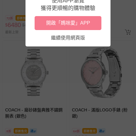
使用APP瀏覽
獲得更順暢的購物體驗
72折
即將售完
71折
即將售完
開啟「媽咪愛」APP
6480
6980
$
$
8980
$
$
9880
最新上架
最新上架
繼續使用網頁版
COACH - 磨砂錶盤典雅不鏽鋼
COACH - 滿版LOGO手錶 (粉
腕表 (銀色)
銀)
8折
即將售完
64折
即將售完