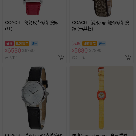
COACH - 簡約皮革錶帶腕錶
COACH - 滿版logo織布錶帶腕
(紅)
錶 (卡其粉)
破盤
即將售完
74折
即將售完
6580
5880
$
$
8990
$
$
7990
已售出 1
最新上架
COACH - 滿版LOGO皮革腕錶
西班牙mini kyomo - 兒童手錶-