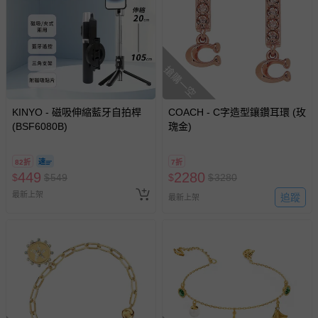
搶購一空
KINYO - 磁吸伸縮藍牙自拍桿
COACH - C字造型鑲鑽耳環 (玫
(BSF6080B)
瑰金)
82折
7折
449
2280
$
$
549
$
$
3280
最新上架
追蹤
最新上架