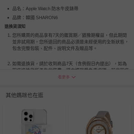
品名：Apple Watch 防水牛皮錶帶
品牌：韓國 SHARON6
退換貨須知
您所購買的商品享有7天的鑑賞期／猶豫期權益，但此期間
並非試用期，您所退回的商品必須是未經使用的全新狀態，
包含完整包裝、配件、說明文件及贈品等。
如需退換貨，請於收到商品7天（含例假日內提出），如為
瑕疵退換貨所產生的運費，將由媽咪愛負責處理，若非瑕疵
退貨，您可至『查詢訂單』>『已出貨』中查詢該筆訂單，
看更多
並點選『我要退貨』即可進行申請。若有相關退貨問題，請
至媽咪愛
LINE@客服ID: @mamilove
我們將依序為您處理
其他媽咪也在逛
與服務，謝謝。
針對滿件折/滿額贈…等活動，如因部份退貨，而該訂單保
留商品未達活動門檻，將以原價計算，活動贈品亦需一併退
回。