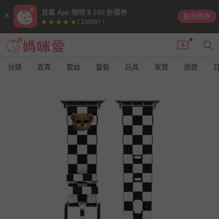
首載 App 現領 $ 100 折價券
點我領券
( 10000+ )
分類
首頁
嬰幼
童裝
玩具
家居
旅遊