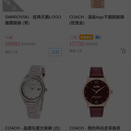
搶購一空
帶束縛衣、餐搖椅等）。
-其他原廠盒裝商品封口處已貼上「不可拆封」，或具警
示字句等說明貼紙、封條者。
SWAROVSKI - 經典天鵝LOGO
COACH - 滿版logo不鏽鋼腕錶
鑲鑽腕錶 (黑)
(玫瑰金)
國際航空、客運、訂房等服務。
91折
77折
即將售完
相關的退換貨辦理流程，可詳見：
退換貨 & 退款問題
9980
7700
$
$
10990
$
$
9990
最新上架
追蹤
最新上架
其他常見問題：
運送服務：目前提供的運送僅限台灣本島。如您位於離島地
區，可能會無法配送，或須依據商品需加收離島運費。廠商
亦保留出貨與否的權利。離島、偏遠地區、樓層親送等加價
費用，可能會另需加收。
商品實際的配達日期，可於訂單個人資料內的查詢訂單內，
已出貨通知之訊息為主。
如您收到商品，請依正常流程檢查是否完好，若商品遇瑕疵
情形，您可申請更換新品或退貨，請見：
退貨的辦理流程
。
若您對於會員帳號、商品訂購與資訊、購物流程、付款方
COACH - 晶鑽名媛女腕錶 (白)
COACH - 簡約時尚皮革腕表
式、折價券與購物金的使用、退貨及商品運送方式等有疑