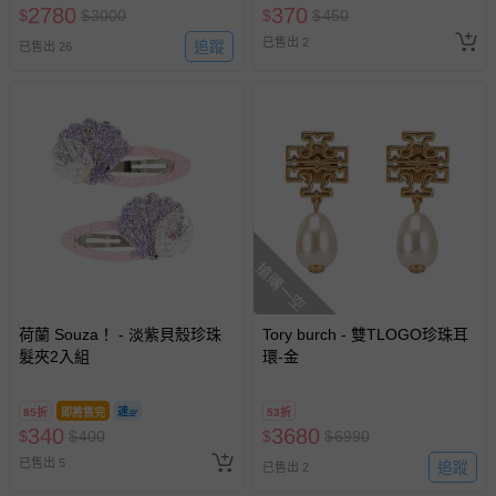
2780
370
$
$
3000
$
$
450
已售出 2
追蹤
已售出 26
搶購一空
荷蘭 Souza！ - 淡紫貝殼珍珠
Tory burch - 雙TLOGO珍珠耳
髮夾2入組
環-金
85折
即將售完
53折
340
3680
$
$
400
$
$
6990
已售出 5
追蹤
已售出 2