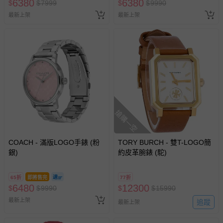
6380
6380
$
$
7999
$
$
9990
最新上架
最新上架
搶購一空
COACH - 滿版LOGO手錶 (粉
TORY BURCH - 雙T-LOGO簡
銀)
約皮革腕錶 (駝)
65折
即將售完
77折
6480
12300
$
$
9990
$
$
15990
最新上架
追蹤
最新上架