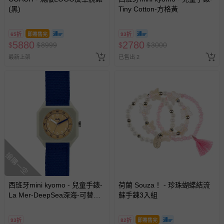
(黑)
Tiny Cotton-方格黃
65折
即將售完
93折
5880
2780
$
$
8999
$
$
3000
最新上架
已售出 2
搶購一空
西班牙mini kyomo - 兒童手錶-
荷蘭 Souza！ - 珍珠蝴蝶結流
La Mer-DeepSea深海-可替換
蘇手鍊3入組
錶帶
93折
82折
即將售完