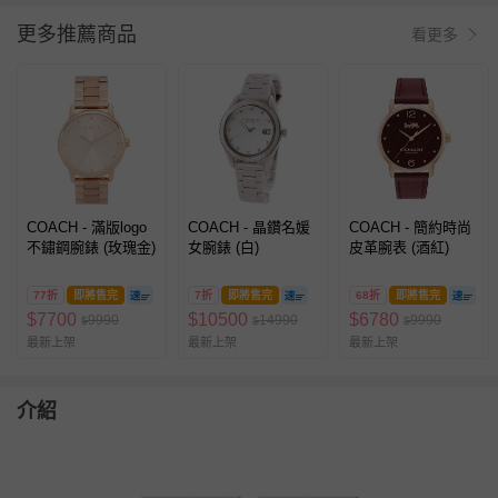
更多推薦商品
看更多
COACH - 滿版logo
COACH - 晶鑽名媛
COACH - 簡約時尚
不鏽鋼腕錶 (玫瑰金)
女腕錶 (白)
皮革腕表 (酒紅)
77折
即將售完
7折
即將售完
68折
即將售完
$
7700
$
10500
$
6780
9990
14990
9990
$
$
$
最新上架
最新上架
最新上架
介紹