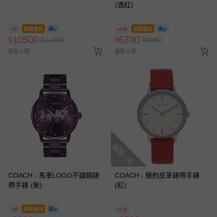
(酒紅)
問，你可詳見：
媽咪愛客服中心
。
預購商品：預購為海外同步代購，遇缺貨即會通知媽咪並協
7折
即將售完
68折
即將售完
助取消退款事宜。
10500
6780
$
$
14990
$
$
9990
商品如因「價格、組合」等錯誤原因，導致無法安排出貨，
最新上架
最新上架
會主動以簡訊及mail通知訂單取消事宜，並將提供適當補
償。
搶購一空
COACH - 馬車LOGO不鏽鋼錶
COACH - 簡約皮革錶帶手錶
帶手錶 (紫)
(紅)
7折
即將售完
66折