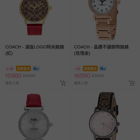
COACH - 滿版LOGO時尚腕錶
COACH - 晶鑽不鏽鋼帶腕錶
(紅)
(玫瑰金)
67折
即將售完
7折
即將售完
5980
6990
$
$
8990
$
$
9990
最新上架
最新上架