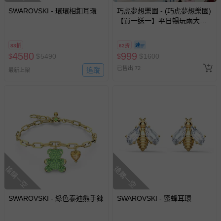
SWAROVSKI - 環環相釦耳環
巧虎夢想樂園 - (巧虎夢想樂園)
【買一送一】平日暢玩兩大一
小套票 (正券為電子票券現場兌
換，贈送券現場領取)-效期至
83折
62折
2026/10/16 正券逾期視同現金
4580
999
$
$
5490
$
$
1600
券使用
已售出 72
追蹤
最新上架
搶購一空
搶購一空
SWAROVSKI - 綠色泰迪熊手鍊
SWAROVSKI - 蜜蜂耳環