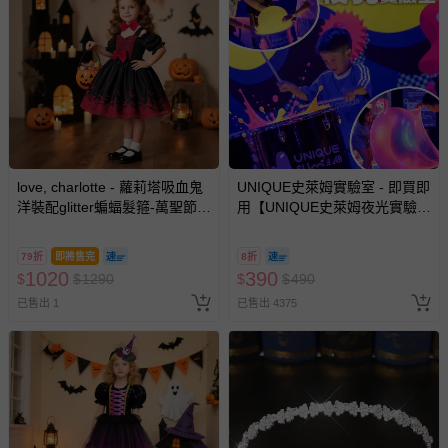
love, charlotte - 蘿莉塔吸血鬼
UNIQUE史萊姆實驗室 - 即買即
洋裝配glitter蝙蝠髮箍-萬聖節造
用【UNIQUE史萊姆夜光實驗室
型服-洋裝+髮箍(不含南瓜桶)
@ 台北科教館 】2026/6/11-
8/30 (電子票券，於展期現場憑
79折
即將售完
8折
訂單編號兌換，逾期作廢) (大
1020
390
$
$
1290
$
$
490
人小孩均一價(3歲以上需購票))
已售出 1
已售出 4375