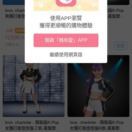
love, charlotte - 精裝版K-Pop
love, charlotte - 精裝版K-Pop
男團打歌造型服S款-萬聖節變
女團打歌造型服M款-萬聖節變
使用APP瀏覽
裝服-長外套+上衣+長褲+帽子
裝服-外套+背心+打底褲+短裙
獲得更順暢的購物體驗
+胸前掛鏈+手鏈+戒指＋耳釘
+腰帶+緞帶腰繩+掛腰墜飾+頸
69折
即將售完
7折
鏈 (不含假髮+鞋子)
1590
1950
$
$
2290
$
$
2790
開啟「媽咪愛」APP
已售出 11
追蹤
已售出 1
繼續使用網頁版
love, charlotte - 精裝版K-Pop
love, charlotte - 精裝版K-Pop
女團打歌造型服Ｚ款-萬聖節變
女團打歌造型服R款-萬聖節變