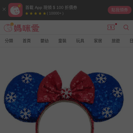
首載 App 現領 $ 100 折價券
點我領券
( 10000+ )
分類
首頁
嬰幼
童裝
玩具
家居
旅遊