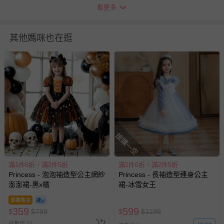
看更多
瑕疵退換貨所產生的運費，將由媽咪愛負責處理，若非瑕疵
退貨，您可至『查詢訂單』>『已出貨』中查詢該筆訂單，
並點選『我要退貨』即可進行申請。若有相關退貨問題，請
其他媽咪也在逛
至媽咪愛
LINE@客服ID: @mamilove
我們將依序為您處理
與服務，謝謝。
針對滿件折/滿額贈…等活動，如因部份退貨，而該訂單保
留商品未達活動門檻，將以原價計算，活動贈品亦需一併退
回。
部分商品依據消費者保護法的規定，不適用七天鑑賞期/猶
搶購一空
豫期範圍：
易於腐敗、保存期限較短或解約時即將逾期（例如生鮮
商品、食品等）。
滿1件6折，滿2件5折
滿1件6折，滿2件5折
Princess - 泡泡袖造型公主網紗
Princess - 長袖造型連身公主
客製化商品（例如客製生日書、姓名貼等）。
澎澎裙-黑x橘
裙-冰雪女王
報紙、期刊或雜誌（惟書籍如經拆封、使用，則酌收整
新費用）。
即將售完
359
599
$
$
799
$
$
1199
經消費者拆封之影音商品或電腦軟體（例如 DVD、CD
已售出 21