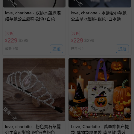
love, charlotte - 双排水鑽蝴蝶
love, charlotte - 水鑽愛心華麗
結華麗公主髮箍-銀色+白色水
公主皇冠髮箍-銀色+白水鑽
鑽
77折
77折
229
229
$
$
299
$
$
299
追蹤
追蹤
最新上架
已售出 2
搶購一空
搶購一空
love, charlotte - 粉色寶石華麗
Love, Charlotte - 萬聖節帆布提
公主皇冠髮箍-銀色+白粉色水
袋-購物袋糖果袋-南瓜款-袋裝