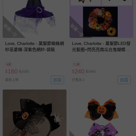
搶購一空
搶購一空
Love, Charlotte - 萬聖節蜘蛛網
Love, Charlotte - 萬聖節LED發
紗巫婆帽-深紫色網紗-袋裝
光髮圈+閃亮亮南瓜白鬼蝴蝶結
髮夾-3個一組
8折
71折
160
240
$
$
200
$
$
340
追蹤
追蹤
最新上架
已售出 2