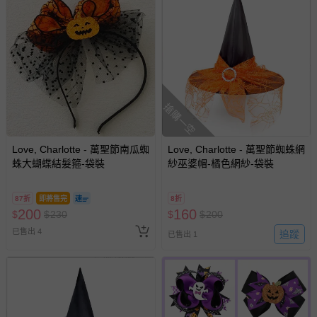
搶購一空
Love, Charlotte - 萬聖節南瓜蜘
Love, Charlotte - 萬聖節蜘蛛網
蛛大蝴蝶結髮箍-袋裝
紗巫婆帽-橘色網紗-袋裝
87折
即將售完
8折
200
160
$
$
230
$
$
200
已售出 4
追蹤
已售出 1