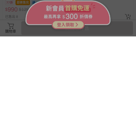
77折
即將售完
77折
位印刷)
990
990
$
$
1290
$
$
1290
已售出 8
已售出 17
商品已停售
購物車
搶購一空
love, charlotte - K-Pop女團打
荷蘭 Souza！ - 淡粉薄紗蝴蝶
歌造型服A款-萬聖節變裝服-夾
髮夾2入組
克＋上衣+短褲 (不含假髮+鞋
子, 墜飾配件皆為3D印刷)
77折
即將售完
85折
990
340
$
$
1290
$
$
400
已售出 17
追蹤
已售出 3