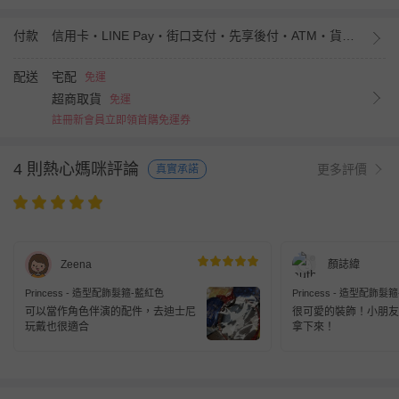
付款
信用卡・LINE Pay・街口支付・先享後付・ATM・貨到付款・iPASS MONEY
配送
宅配
免運
超商取貨
免運
註冊新會員立即領首購免運券
4 則熱心媽咪評論
更多評價
真實承諾
Zeena
顏誌緯
Princess - 造型配飾髮箍-藍紅色
Princess - 造型配飾髮
可以當作角色伴演的配件，去迪士尼
很可愛的裝飾！小朋友
玩戴也很適合
拿下來！