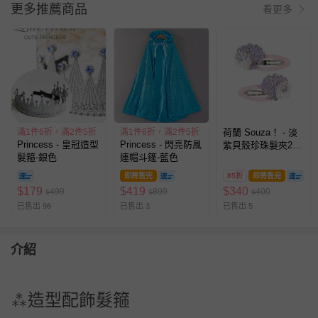
更多推薦商品
看更多
滿1件6折，滿2件5折
滿1件6折，滿2件5折
荷蘭 Souza！ - 淡
Princess - 皇冠造型
Princess - 閃亮防風
紫貝殼珍珠髮夾2入
髮箍-銀色
連帽斗篷-藍色
組
即將售完
85折
即將售完
$
179
$
419
$
340
499
899
400
$
$
$
已售出 96
已售出 3
已售出 5
介紹
⁂造型配飾髮箍