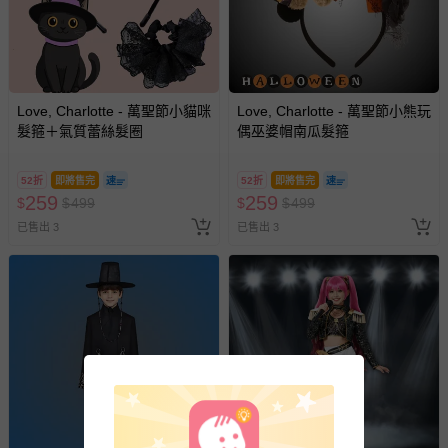
Love, Charlotte - 萬聖節小貓咪
Love, Charlotte - 萬聖節小熊玩
髮箍＋氣質蕾絲髮圈
偶巫婆帽南瓜髮箍
52折
即將售完
52折
即將售完
259
259
$
$
499
$
$
499
已售出 3
已售出 3
搶購一空