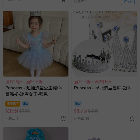
追蹤
已售出 9
等）。
非以有形媒介提供之數位內容或一經提供即為完成之線
上服務，經消費者事先同意始提供（例如線上課程、遊
戲或活動點數等）。
已拆封之以下類型商品：
-個人衛生用品（例如尿布、貼身衣物、泳裝、襪子、地
墊、寢具類等）。
-新生兒親膚衣物（嬰幼兒包巾與背巾、包屁衣、學習
褲、紗布衣等）。
-接觸性孕哺產品（奶嘴、奶瓶、擠乳器、哺乳衣、托腹
帶束縛衣、餐搖椅等）。
滿1件6折，滿2件5折
滿1件6折，滿2件5折
-其他原廠盒裝商品封口處已貼上「不可拆封」，或具警
Princess - 短袖造型公主裙/芭
Princess - 皇冠造型髮箍-銀色
示字句等說明貼紙、封條者。
蕾舞裙-冰雪女王-藍色
國際航空、客運、訂房等服務。
即將售完
359
179
$
$
799
$
$
499
相關的退換貨辦理流程，可詳見：
退換貨 & 退款問題
已售出 7
已售出 96
其他常見問題：