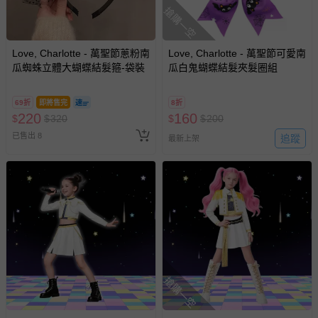
搶購一空
Love, Charlotte - 萬聖節蔥粉南
Love, Charlotte - 萬聖節可愛南
瓜蜘蛛立體大蝴蝶結髮箍-袋裝
瓜白鬼蝴蝶結髮夾髮圈組
69折
即將售完
8折
220
160
$
$
320
$
$
200
已售出 8
追蹤
最新上架
搶購一空