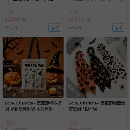
鑽
77折
52折
229
129
$
$
299
$
$
250
追蹤
追蹤
已售出 6
已售出 5
搶購一空
搶購一空
Love, Charlotte - 萬聖節帆布提
Love, Charlotte - 萬聖節緞面飄
袋-購物袋糖果袋-木乃伊款-袋
帶髮圈-3個一組
裝
52折
76折
129
250
$
$
250
$
$
330