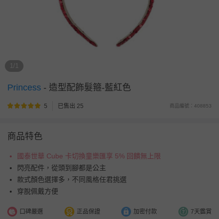
1/1
Princess
-
造型配飾髮箍-藍紅色
5
已售出 25
商品編號：408853
商品特色
國泰世華 Cube 卡切換童樂匯享 5% 回饋無上限
閃亮配件，從頭到腳都是公主
款式顏色選擇多，不同風格任君挑選
穿脫佩戴方便
口碑嚴選
正品保證
加密付款
7天鑑賞