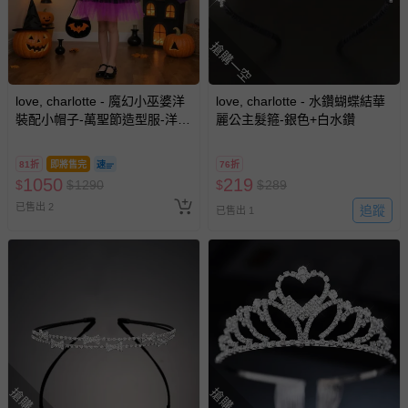
搶購一空
love, charlotte - 魔幻小巫婆洋
love, charlotte - 水鑽蝴蝶結華
裝配小帽子-萬聖節造型服-洋裝
麗公主髮箍-銀色+白水鑽
+髮箍(不含提袋)
81折
即將售完
76折
1050
219
$
$
1290
$
$
289
已售出 2
追蹤
已售出 1
搶購一空
搶購一空