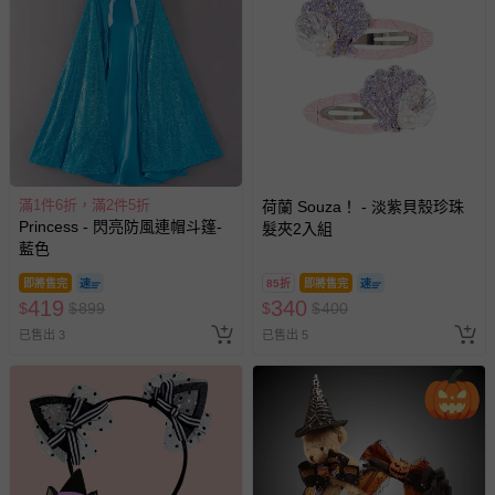
運送服務：目前提供的運送僅限台灣本島。如您位於離島地
區，可能會無法配送，或須依據商品需加收離島運費。廠商
亦保留出貨與否的權利。離島、偏遠地區、樓層親送等加價
費用，可能會另需加收。
商品實際的配達日期，可於訂單個人資料內的查詢訂單內，
已出貨通知之訊息為主。
如您收到商品，請依正常流程檢查是否完好，若商品遇瑕疵
情形，您可申請更換新品或退貨，請見：
退貨的辦理流程
。
滿1件6折，滿2件5折
荷蘭 Souza！ - 淡紫貝殼珍珠
Princess - 閃亮防風連帽斗篷-
髮夾2入組
若您對於會員帳號、商品訂購與資訊、購物流程、付款方
藍色
式、折價券與購物金的使用、退貨及商品運送方式等有疑
問，你可詳見：
媽咪愛客服中心
。
即將售完
85折
即將售完
419
340
$
$
899
$
$
400
預購商品：預購為海外同步代購，遇缺貨即會通知媽咪並協
助取消退款事宜。
已售出 3
已售出 5
商品如因「價格、組合」等錯誤原因，導致無法安排出貨，
會主動以簡訊及mail通知訂單取消事宜，並將提供適當補
償。