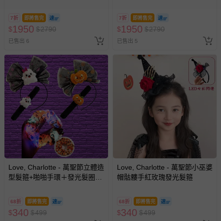
裝服-夾克式上衣+打底褲+短裙
裝服-外套+背心+短褲+腰帶+掛
＋腰帶++肩片x2 (不含假髮+鞋
腰墜飾+肩片+肩掛飾 (不含假髮
7折
即將售完
7折
即將售完
子)
+鞋子)
1950
1950
$
$
2790
$
$
2790
已售出 6
已售出 5
Love, Charlotte - 萬聖節立體造
Love, Charlotte - 萬聖節小巫婆
型髮箍+啪啪手環＋發光髮圈-3
帽骷髏手紅玫瑰發光髮箍
個一組
68折
即將售完
68折
即將售完
340
340
$
$
499
$
$
499