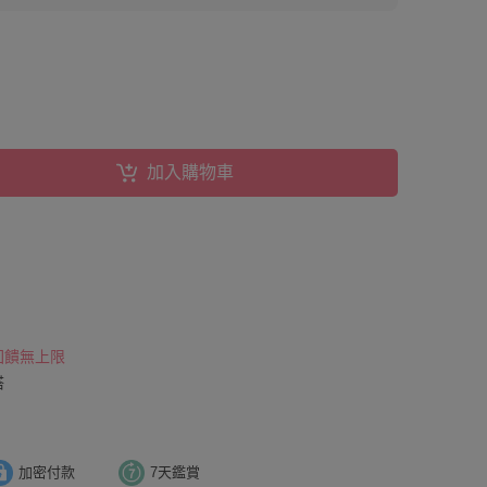
加入購物車
 回饋無上限
搭
加密付款
7天鑑賞