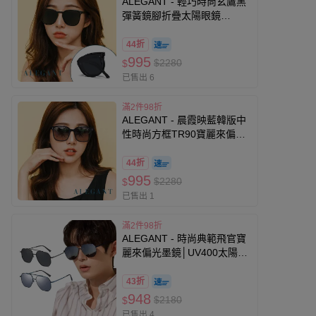
ALEGANT - 輕巧時尚玄鷹黑
彈簧鏡腳折疊太陽眼鏡
│UV400太陽眼鏡
44折
995
$2280
$
已售出 6
滿2件98折
ALEGANT - 晨霞映藍韓版中
性時尚方框TR90寶麗來偏光
墨鏡│UV400太陽眼鏡
44折
995
$2280
$
已售出 1
滿2件98折
ALEGANT - 時尚典範飛官寶
麗來偏光墨鏡│UV400太陽眼
鏡│黑曜│藍影
43折
948
$2180
$
已售出 4