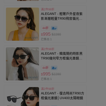
滿2件98折
ALEGANT - 輕奢戶外星夜紫
影漸層輕量TR90飛官偏光墨
鏡│UV400太陽眼鏡 (星夜紫
影)
44折
995
$2280
$
已售出 1
滿2件98折
ALEGANT - 韓風簡約時影黑
TR90幾何窄方框偏光墨鏡
│UV400太陽眼鏡 (時影黑)
44折
995
$2280
$
已售出 1
滿2件98折
ALEGANT - 復古時尚TR90方
框偏光墨鏡│UV400太陽眼鏡