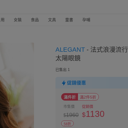
日用
女裝
食品
文具
童書
孕哺
ALEGANT
-
法式浪漫流行
太陽眼鏡
已售出 1
滿件折
滿2件5折
市售價
促銷價
1130
$
1960
$
58折