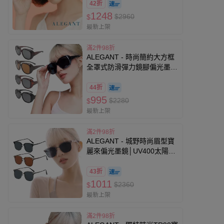
42折
1248
$2960
$
最新上架
滿2件98折
ALEGANT - 時尚簡約大方框
全罩式防滑彈力鏡腳偏光墨鏡
│外掛式UV400太陽眼鏡
44折
995
$2280
$
最新上架
滿2件98折
ALEGANT - 城野時尚眉型寶
麗來偏光墨鏡│UV400太陽眼
鏡
43折
1011
$2360
$
最新上架
滿2件98折