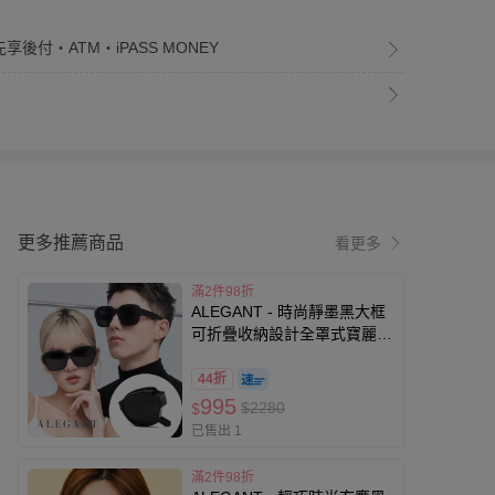
享後付・ATM・iPASS MONEY
更多推薦商品
看更多
滿2件98折
ALEGANT - 時尚靜墨黑大框
可折疊收納設計全罩式寶麗來
偏光墨鏡│外掛式UV400太陽
眼鏡 (靜墨黑)
44折
995
$2280
$
已售出 1
滿2件98折