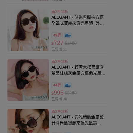
滿2件98折
ALEGANT - 時尚希臘棕方框
全罩式寶麗來偏光墨鏡│外掛
式UV400太陽眼鏡包覆套鏡│
車用太陽眼鏡│近視可戴外掛
49折
寶麗來墨鏡
727
$1480
$
已售出 11
滿2件98折
ALEGANT - 輕奢木槿黑鑲嵌
茶晶柱槍灰金屬方框偏光墨鏡
│UV400太陽眼鏡
44折
995
$2280
$
已售出 38
滿2件98折
ALEGANT - 典雅精緻金屬設
計尊尚黑寶麗來偏光墨鏡
│UV400太陽眼鏡