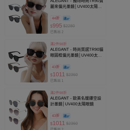
ALEGANT - 獨特時尚TR90寶
麗來偏光墨鏡│UV400太陽眼
鏡
44折
995
$2280
$
已售出 2
滿2件98折
ALEGANT - 時尚質感TR90貓
眼圓框偏光墨鏡│UV400太陽
眼鏡
43折
1011
$2360
$
已售出 1
滿2件98折
ALEGANT - 歐美名媛鏤空設
計墨鏡│UV400太陽眼鏡
43折
1011
$2360
$
已售出 2