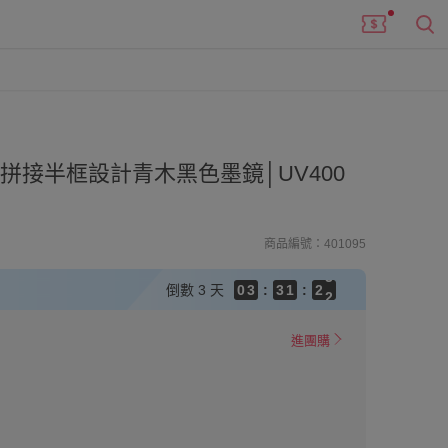
9
8
9
9
7
8
9
8
拼接半框設計青木黑色墨鏡│UV400
6
9
9
7
8
7
5
8
8
6
7
6
4
7
7
5
6
5
3
6
6
4
5
4
商品編號：401095
2
5
5
3
4
3
1
4
4
2
3
2
倒數
3 天
0
3
:
3
1
:
2
1
2
2
0
1
0
1
1
0
進團購
0
0