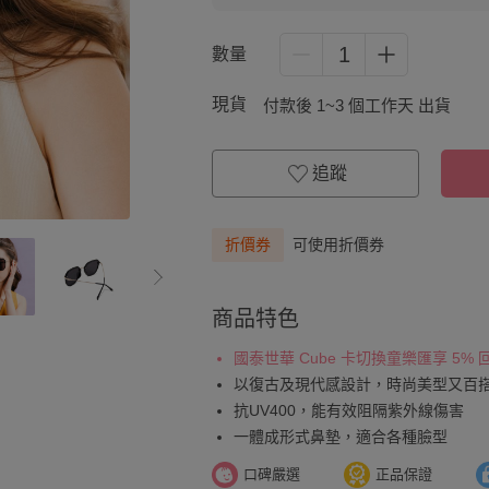
1
數量
現貨
付款後 1~3 個工作天 出貨
追蹤
折價券
可使用折價券
商品特色
國泰世華 Cube 卡切換童樂匯享 5%
以復古及現代感設計，時尚美型又百
抗UV400，能有效阻隔紫外線傷害
一體成形式鼻墊，適合各種臉型
口碑嚴選
正品保證