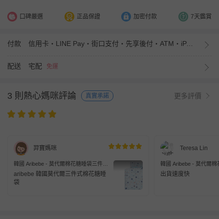
口碑嚴選
正品保證
加密付款
7天鑑賞
付款
信用卡・LINE Pay・街口支付・先享後付・ATM・iPASS MONEY
配送
宅配
免運
3 則熱心媽咪評論
更多評價
真實承諾
羿寶媽咪
Teresa Lin
韓國 Aribebe - 莫代爾棉花糖睡袋三件
韓國 Aribebe - 莫代
組-宇宙飛船
組-狐狸森林-粉
aribebe 韓國莫代爾三件式棉花糖睡
出貨速度快
袋