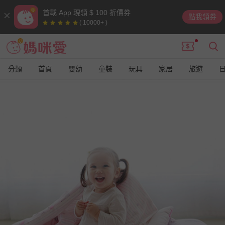
首載 App 現領 $ 100 折價券
點我領券
( 10000+ )
分類
首頁
嬰幼
童裝
玩具
家居
旅遊