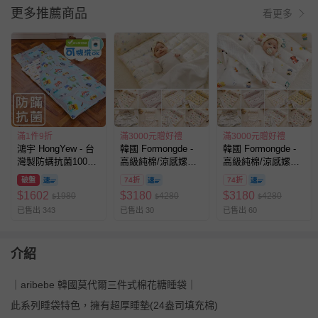
更多推薦商品
看更多
滿1件9折
滿3000元贈好禮
滿3000元贈好禮
鴻宇 HongYew - 台
韓國 Formongde -
韓國 Formongde -
灣製防螨抗菌100%
高級純棉/涼感嫘縈
高級純棉/涼感嫘縈
美國棉鋪棉兩用兒童
四季用5cm厚墊睡袋
四季用5cm厚墊睡袋
破盤
74折
74折
睡袋-交通樂園-1778
組-溫柔動物花園
組-熊熊交通工具
$
1602
$
3180
$
3180
1980
4280
4280
$
$
$
已售出 343
已售出 30
已售出 60
介紹
｜aribebe 韓國莫代爾三件式棉花糖睡袋｜
此系列睡袋特色，擁有超厚睡墊(24盎司填充棉)