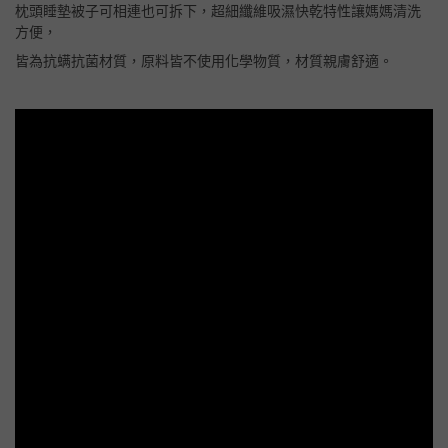
枕頭睡墊被子可相連也可拆下，超細纖維吸濕快乾特性讓媽媽清洗
方便，
皆為抗螨抗菌材質，原料皆不使用化學物質，材質親膚舒適。