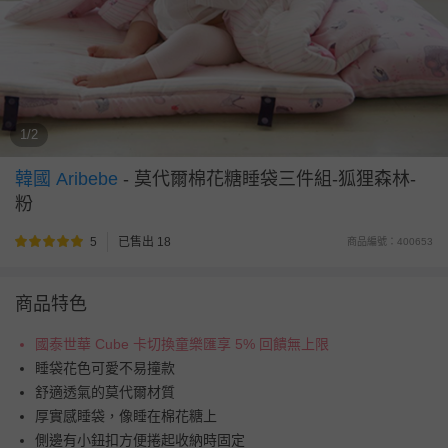
1/2
韓國 Aribebe
-
莫代爾棉花糖睡袋三件組-狐狸森林-
粉
5
已售出 18
商品編號：400653
商品特色
國泰世華 Cube 卡切換童樂匯享 5% 回饋無上限
睡袋花色可愛不易撞款
舒適透氣的莫代爾材質
厚實感睡袋，像睡在棉花糖上
側邊有小鈕扣方便捲起收納時固定