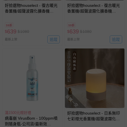
好拾選物houselect - 復古暖光
好拾選物houselect - 復古暖光
如您收到商品，請依正常流程檢查是否完好，若商品遇瑕疵
香薰機/超聲波霧化擴香機
香薰機/超聲波霧化擴香機
情形，您可申請更換新品或退貨，請見：
退貨的辦理流程
。
120ml-白色燭臺款
150ml-白色油燈款
若您對於會員帳號、商品訂購與資訊、購物流程、付款方
59折
59折
式、折價券與購物金的使用、退貨及商品運送方式等有疑
639
639
$
$
1080
$
$
1080
問，你可詳見：
媽咪愛客服中心
。
追蹤
追蹤
最新上架
最新上架
預購商品：預購為海外同步代購，遇缺貨即會通知媽咪並協
助取消退款事宜。
商品如因「價格、組合」等錯誤原因，導致無法安排出貨，
會主動以簡訊及mail通知訂單取消事宜，並將提供適當補
償。
搶購一空
滿1500元贈好禮
好拾選物houselect - 日系無印
病毒崩 VirusBom - 100ppm噴
七彩燈光香薰機/超聲波霧化擴
劑隨身瓶-公司貨/最新效
香機120ml-白色