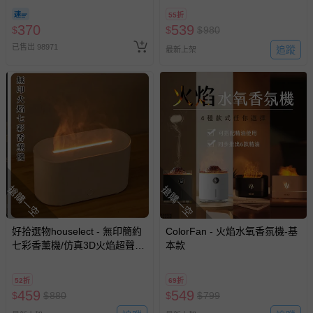
期-100ml
55折
370
539
$
$
$
980
已售出 98971
追蹤
最新上架
搶購一空
搶購一空
好拾選物houselect - 無印簡約
ColorFan - 火焰水氧香氛機-基
七彩香薰機/仿真3D火焰超聲波
本款
霧化擴香機130ml-白色
52折
69折
459
549
$
$
880
$
$
799