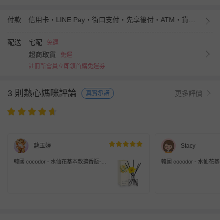
付款
信用卡・LINE Pay・街口支付・先享後付・ATM・貨到付款・iPASS MONEY
配送
宅配
免運
超商取貨
免運
註冊新會員立即領首購免運券
3 則熱心媽咪評論
更多評價
真實承諾
藍玉婷
Stacy
韓國 cocodor - 水仙花基本款擴香瓶-四
韓國 cocodor - 水仙
月花香-120ml
月花香-120ml