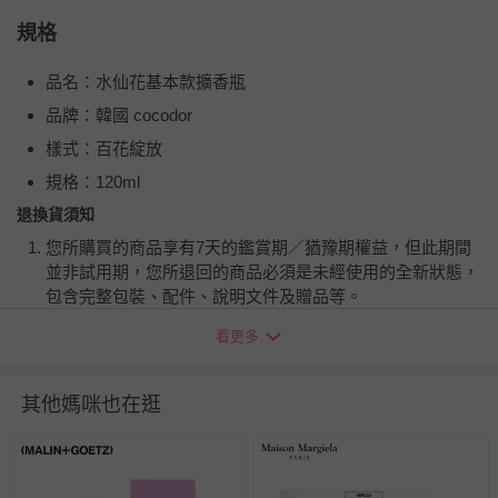
規格
品名：水仙花基本款擴香瓶
品牌：韓國 cocodor
樣式：百花綻放
規格：120ml
退換貨須知
您所購買的商品享有7天的鑑賞期／猶豫期權益，但此期間
並非試用期，您所退回的商品必須是未經使用的全新狀態，
包含完整包裝、配件、說明文件及贈品等。
看更多
如需退換貨，請於收到商品7天（含例假日內提出），如為
瑕疵退換貨所產生的運費，將由媽咪愛負責處理，若非瑕疵
退貨，您可至『查詢訂單』>『已出貨』中查詢該筆訂單，
其他媽咪也在逛
並點選『我要退貨』即可進行申請。若有相關退貨問題，請
至媽咪愛
LINE@客服ID: @mamilove
我們將依序為您處理
與服務，謝謝。