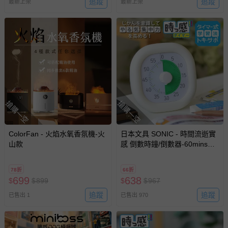
追蹤
追蹤
最新上架
最新上架
搶購一空
搶購一空
ColorFan - 火焰水氧香氛機-火
日本文具 SONIC - 時間流逝實
山款
感 倒數時鐘/倒數器-60mins版-
象牙白 (10cm)
78折
66折
699
638
$
$
899
$
$
967
追蹤
追蹤
已售出 1
已售出 970