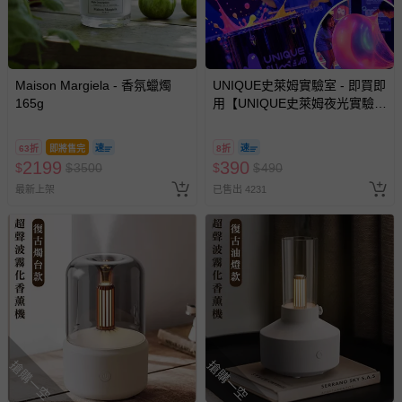
-個人衛生用品（例如尿布、貼身衣物、泳裝、襪子、地
墊、寢具類等）。
-新生兒親膚衣物（嬰幼兒包巾與背巾、包屁衣、學習
褲、紗布衣等）。
-接觸性孕哺產品（奶嘴、奶瓶、擠乳器、哺乳衣、托腹
Maison Margiela - 香氛蠟燭
UNIQUE史萊姆實驗室 - 即買即
帶束縛衣、餐搖椅等）。
165g
用【UNIQUE史萊姆夜光實驗室
-其他原廠盒裝商品封口處已貼上「不可拆封」，或具警
@ 台北科教館 】2026/6/11-
8/30 (電子票券，於展期現場憑
示字句等說明貼紙、封條者。
63折
即將售完
8折
訂單編號兌換，逾期作廢) (大
2199
390
$
國際航空、客運、訂房等服務。
$
3500
$
$
490
人小孩均一價(3歲以上需購票))
最新上架
已售出 4231
相關的退換貨辦理流程，可詳見：
退換貨 & 退款問題
其他常見問題：
運送服務：目前提供的運送僅限台灣本島。如您位於離島地
區，可能會無法配送，或須依據商品需加收離島運費。廠商
亦保留出貨與否的權利。離島、偏遠地區、樓層親送等加價
費用，可能會另需加收。
搶購一空
搶購一空
商品實際的配達日期，可於訂單個人資料內的查詢訂單內，
已出貨通知之訊息為主。