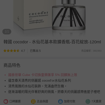
1/1
韓國 cocodor
-
水仙花基本款擴香瓶-百花綻放-120ml
4.7
已售出 5
商品編號：392383
商品特色
國泰世華 Cube 卡切換童樂匯享 5% 回饋無上限
蘊含春天清秀的俏麗感 cocod'or水仙花系列
清秀風雅的水仙花裝飾，充滿盎然生機，
逐漸溫暖的陽光伴著舒爽的微風，把春天的俏麗感帶進屋子裡吧
口碑嚴選
正品保證
加密付款
7天鑑賞