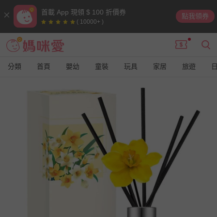
首載 App 現領 $ 100 折價券
點我領券
( 10000+ )
分類
首頁
嬰幼
童裝
玩具
家居
旅遊