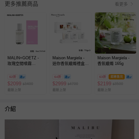
更多推薦商品
看更多
MALIN+GOETZ -
Maison Margiela -
Maison Margiela -
玫瑰空間噴霧
迷你香氛蠟燭禮盒 3
香氛蠟燭 165g
5oz/147ml
入組
62折
64折
63折
即將售完
$
2099
$
2999
$
2199
3400
4700
3500
$
$
$
最新上架
最新上架
最新上架
介紹