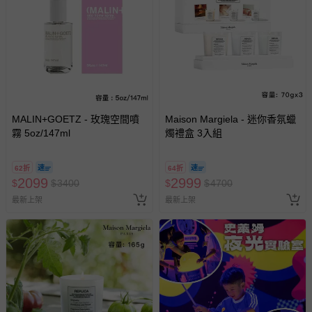
針對滿件折/滿額贈…等活動，如因部份退貨，而該訂單保
留商品未達活動門檻，將以原價計算，活動贈品亦需一併退
回。
部分商品依據消費者保護法的規定，不適用七天鑑賞期/猶
豫期範圍：
易於腐敗、保存期限較短或解約時即將逾期（例如生鮮
MALIN+GOETZ - 玫瑰空間噴
Maison Margiela - 迷你香氛蠟
霧 5oz/147ml
商品、食品等）。
燭禮盒 3入組
客製化商品（例如客製生日書、姓名貼等）。
62折
64折
報紙、期刊或雜誌（惟書籍如經拆封、使用，則酌收整
2099
2999
$
$
3400
$
$
4700
新費用）。
最新上架
最新上架
經消費者拆封之影音商品或電腦軟體（例如 DVD、CD
等）。
非以有形媒介提供之數位內容或一經提供即為完成之線
上服務，經消費者事先同意始提供（例如線上課程、遊
戲或活動點數等）。
已拆封之以下類型商品：