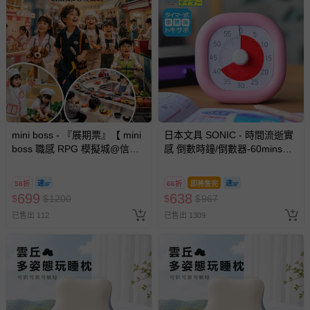
mini boss - 『展期票』【 mini
日本文具 SONIC - 時間流逝實
boss 職感 RPG 模擬城@信義
感 倒數時鐘/倒數器-60mins版-
A11 】2026/7/10-8/30 (電子票
粉紅 (10cm)
券，於展期現場憑訂單編號兌
58折
66折
即將售完
換，依現場梯次安排入場，逾
699
638
$
$
1200
$
$
967
期作廢) (兒童票(2歲以上)贈一
已售出 112
已售出 1309
名陪伴成人)