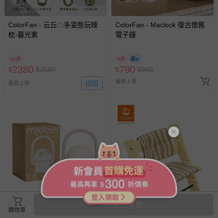
搶購一空
ColorFan - 云丘☁多姿態玩睡
ColorFan - Maclock 復古懷舊
枕-暮光紫
電子鐘
92折
8折
2380
790
$
$
2580
$
$
990
最新上架
追蹤
最新上架
商品已停售
mideer - 充電式拍拍蘑菇燈
Stokke - 挪威 Tripp Trapp 成長
購物車