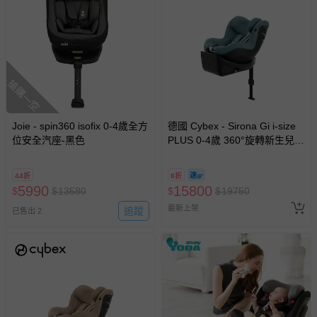
搶購一空
Joie - spin360 isofix 0-4歲全方
德國 Cybex - Sirona Gi i-size
位安全汽座-黑色
PLUS 0-4歲 360°旋轉新生兒安
全汽座-岩灰藍
44折
8折
5990
15800
$
$
13580
$
$
19750
最新上架
追蹤
已售出 2