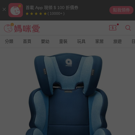
首載 App 現領 $ 100 折價券
點我領券
( 10000+ )
分類
首頁
嬰幼
童裝
玩具
家居
旅遊