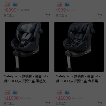
換，贈送券現場領取)-效期至
36折
62折
2026/10/16 正券逾期視同現金
8990
999
$
$
24700
$
$
1600
券使用
已售出 1
已售出 48
SafetyBaby 適德寶 - 德國0-12
SafetyBaby 適德寶 - 德國0-12
歲ISOFIX支撐腳汽座-軍艦灰-
歲ISOFIX支撐腳汽座-金屬黑-
贈遮陽頂蓬+皮椅保護墊
贈遮陽頂蓬+皮椅保護墊
59折
59折
11000
11000
$
$
18800
$
$
18800
已售出 1
最新上架