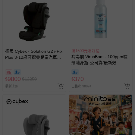
滿1500元贈好禮
德國 Cybex - Solution G2 i-Fix
病毒崩 VirusBom - 100ppm噴
Plus 3-12歲可摺疊兒童汽車安
劑隨身瓶-公司貨/最新效
全座椅-黑色
期-100ml
8折
9800
370
$
$
12250
$
最新上架
已售出 98974