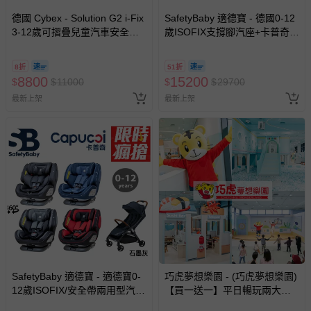
德國 Cybex - Solution G2 i-Fix
SafetyBaby 適德寶 - 德國0-12
3-12歲可摺疊兒童汽車安全座
歲ISOFIX支撐腳汽座+卡普奇自
椅-黑色
動秒收登機車
8折
51折
8800
15200
$
$
11000
$
$
29700
最新上架
最新上架
SafetyBaby 適德寶 - 適德寶0-
巧虎夢想樂園 - (巧虎夢想樂園)
12歲ISOFIX/安全帶兩用型汽座
【買一送一】平日暢玩兩大一
+卡普奇自動秒收登機車
小套票 (正券為電子票券現場兌