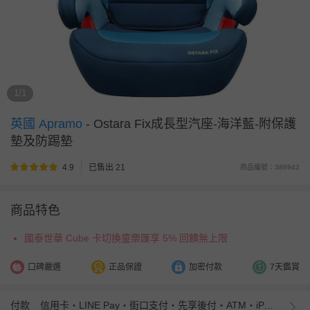
1/1
英國 Apramo
-
Ostara Fix成長型汽座-海洋藍-附保護
墊及防踢墊
4.9
已售出 21
商品編號：388942
商品特色
國泰世華 Cube 卡切換童樂匯享 5% 回饋無上限
口碑嚴選
正品保證
加密付款
7天鑑賞
付款
信用卡・LINE Pay・街口支付・先享後付・ATM・iPASS MONEY