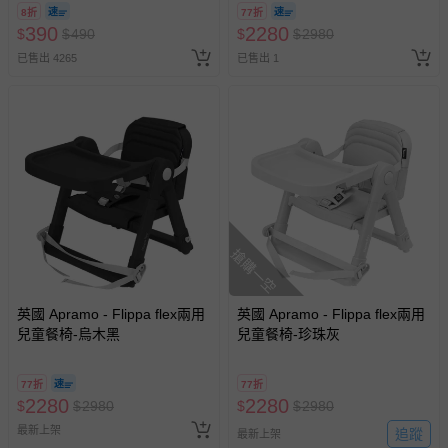
8/30 (電子票券，於展期現場憑
國際航空、客運、訂房等服務。
8折
77折
訂單編號兌換，逾期作廢) (大
390
2280
$
$
490
$
$
2980
人小孩均一價(3歲以上需購票))
相關的退換貨辦理流程，可詳見：
退換貨 & 退款問題
已售出 4265
已售出 1
其他常見問題：
運送服務：目前提供的運送僅限台灣本島。如您位於離島地
區，可能會無法配送，或須依據商品需加收離島運費。廠商
亦保留出貨與否的權利。離島、偏遠地區、樓層親送等加價
費用，可能會另需加收。
商品實際的配達日期，可於訂單個人資料內的查詢訂單內，
搶購一空
已出貨通知之訊息為主。
如您收到商品，請依正常流程檢查是否完好，若商品遇瑕疵
情形，您可申請更換新品或退貨，請見：
退貨的辦理流程
。
英國 Apramo - Flippa flex兩用
英國 Apramo - Flippa flex兩用
兒童餐椅-烏木黑
兒童餐椅-珍珠灰
若您對於會員帳號、商品訂購與資訊、購物流程、付款方
式、折價券與購物金的使用、退貨及商品運送方式等有疑
77折
77折
問，你可詳見：
媽咪愛客服中心
。
2280
2280
$
$
2980
$
$
2980
預購商品：預購為海外同步代購，遇缺貨即會通知媽咪並協
最新上架
追蹤
最新上架
助取消退款事宜。