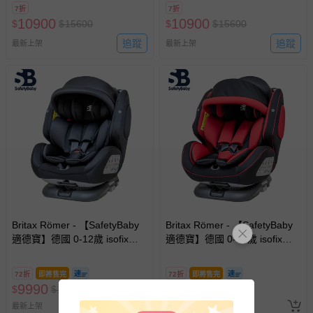
7折
7折
10900
10900
$
$
15600
$
$
15600
追蹤
追蹤
最新上架
最新上架
Britax Römer - 【SafetyBaby
Britax Römer - 【SafetyBaby
適德寶】德國 0-12歲 isofix安
適德寶】德國 0-12歲 isofix安
全帶兩用通風型安全座椅/汽座
全帶兩用通風型安全座椅/汽座
- 四色 (SB00370) 贈頂篷+皮革
- 四色 (SB00370) 贈頂篷+皮革
72折
即將售完
72折
即將售完
座椅保護墊
座椅保護墊
9990
9990
$
$
13800
$
$
13800
最新上架
最新上架