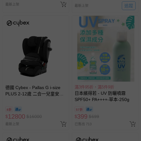
最新上架
追蹤
最新上架
滿3件95折，滿5件9折
德國 Cybex - Pallas G i-size
日本繽得若 - UV 防曬噴霧
PLUS 2-12歲 二合一兒童安全
SPF50+ PA++++-草本-250g
汽座-墨石黑
8折
57折
12800
399
$
$
16000
$
$
699
最新上架
已售出 713