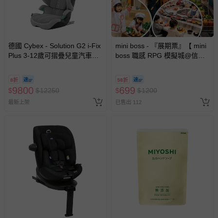
德國 Cybex - Solution G2 i-Fix
mini boss - 『展期票』【 mini
Plus 3-12歲可摺疊兒童汽車安
boss 職感 RPG 模擬城@信義
全座椅-灰色
A11 】2026/7/10-8/30 (電子票
券，於展期現場憑訂單編號兌
8折
58折
換，依現場梯次安排入場，逾
9800
699
$
$
12250
$
$
1200
期作廢) (兒童票(2歲以上)贈一
最新上架
已售出 112
名陪伴成人)