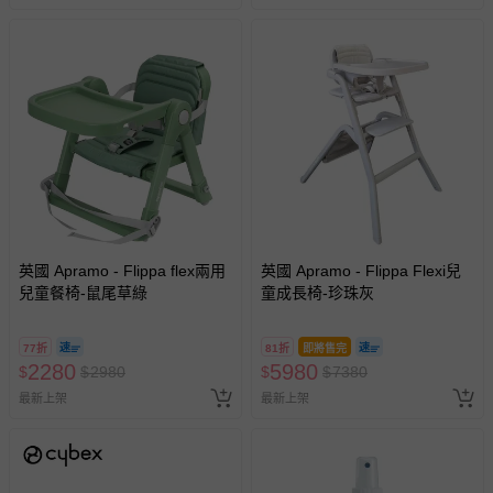
商品如因「價格、組合」等錯誤原因，導致無法安排出貨，
會主動以簡訊及mail通知訂單取消事宜，並將提供適當補
償。
英國 Apramo - Flippa flex兩用
英國 Apramo - Flippa Flexi兒
兒童餐椅-鼠尾草綠
童成長椅-珍珠灰
77折
81折
即將售完
2280
5980
$
$
2980
$
$
7380
最新上架
最新上架