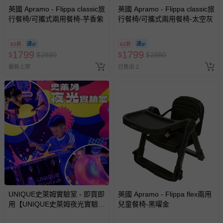
商品、食品等）。
英國 Apramo - Flippa classic旅
英國 Apramo - Flippa classic旅
行餐椅/可攜式兩用餐椅-芋香紫
客製化商品（例如客製生日書、姓名貼等）。
行餐椅/可攜式兩用餐椅-太空灰
報紙、期刊或雜誌（惟書籍如經拆封、使用，則酌收整
新費用）。
62折
62折
1799
1799
$
$
2880
$
$
2880
經消費者拆封之影音商品或電腦軟體（例如 DVD、CD
最新上架
已售出 2
等）。
非以有形媒介提供之數位內容或一經提供即為完成之線
上服務，經消費者事先同意始提供（例如線上課程、遊
戲或活動點數等）。
已拆封之以下類型商品：
-個人衛生用品（例如尿布、貼身衣物、泳裝、襪子、地
墊、寢具類等）。
-新生兒親膚衣物（嬰幼兒包巾與背巾、包屁衣、學習
褲、紗布衣等）。
-接觸性孕哺產品（奶嘴、奶瓶、擠乳器、哺乳衣、托腹
帶束縛衣、餐搖椅等）。
UNIQUE史萊姆實驗室 - 即買即
英國 Apramo - Flippa flex兩用
-其他原廠盒裝商品封口處已貼上「不可拆封」，或具警
用【UNIQUE史萊姆夜光實驗室
兒童餐椅-黑曜金
示字句等說明貼紙、封條者。
@ 台北科教館 】2026/6/11-