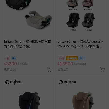
britax römer - 德國ISOFIX兒童
britax römer - 德國Advansafix
增高墊(附雙杯架)
PRO 2-12歲ISOFIX汽座-贈皮
椅保護墊
7折
55折
即將售完
3200
16500
$
$
4580
$
$
29800
已售出 10
最新上架