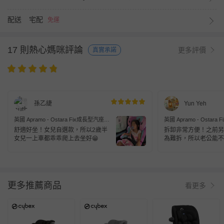
配送
宅配
免運
17 則熱心媽咪評論
更多評價
真實承諾
孫乙緁
Yun Yeh
英國 Apramo - Ostara Fix成長型汽座-3-
英國 Apramo - Ostara
12歲-貓咪-附保護墊及防踢墊
12歲-大象-附保護墊及
舒適好坐！女兒自選款，所以2歲半
拆卸非常方便！之前另
女兒一上車都乖乖爬上去坐好😁
為難拆，所以老公能不
很少洗！好拆易洗！趁
更多推薦商品
看更多