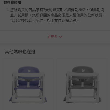
退換貨須知
您所購買的商品享有7天的鑑賞期／猶豫期權益，但此期間
並非試用期，您所退回的商品必須是未經使用的全新狀態，
包含完整包裝、配件、說明文件及贈品等。
如需退換貨，請於收到商品7天（含例假日內提出），如為
看更多
瑕疵退換貨所產生的運費，將由媽咪愛負責處理，若非瑕疵
退貨，您可至『查詢訂單』>『已出貨』中查詢該筆訂單，
並點選『我要退貨』即可進行申請。若有相關退貨問題，請
其他媽咪也在逛
至媽咪愛
LINE@客服ID: @mamilove
我們將依序為您處理
與服務，謝謝。
針對滿件折/滿額贈…等活動，如因部份退貨，而該訂單保
留商品未達活動門檻，將以原價計算，活動贈品亦需一併退
回。
部分商品依據消費者保護法的規定，不適用七天鑑賞期/猶
豫期範圍：
易於腐敗、保存期限較短或解約時即將逾期（例如生鮮