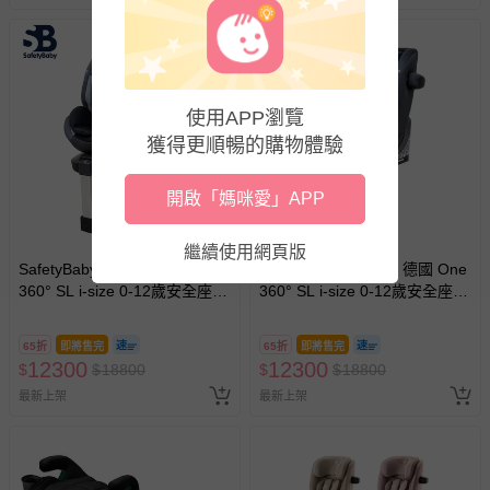
使用APP瀏覽
獲得更順暢的購物體驗
開啟「媽咪愛」APP
繼續使用網頁版
SafetyBaby 適德寶 - 德國 One
SafetyBaby 適德寶 - 德國 One
360° SL i-size 0-12歲安全座
360° SL i-size 0-12歲安全座
椅/汽座 - 軍艦灰 (SB380G) 贈
椅/汽座 - 金屬黑 (SB380B) 贈
頂篷+皮革座椅保護墊
頂篷+皮革座椅保護墊
65折
即將售完
65折
即將售完
12300
12300
$
$
18800
$
$
18800
最新上架
最新上架