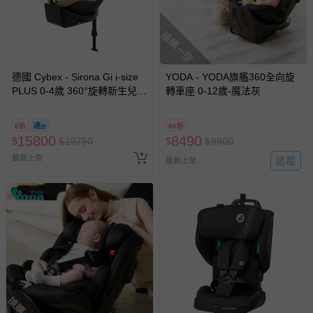
搶購一空
德國 Cybex - Sirona Gi i-size
YODA - YODA旗艦360全向旋
PLUS 0-4歲 360°旋轉新生兒安
轉車座 0-12歲-魔法灰
全汽座-奶茶色
8折
86折
15800
8490
$
$
19750
$
$
9900
最新上架
追蹤
最新上架
搶購一空