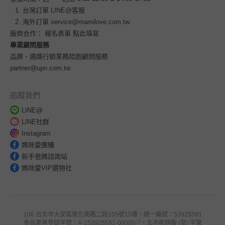
台灣訂單
LINE@客服
海外訂單
service@mamilove.com.tw
廠商合作：
報名表單 點此填寫
專業顧問服務
品牌、通路行銷業務陪跑顧問服務
partner@upn.com.tw
追蹤我們
LINE@
LINE社群
Instagram
媽咪愛團購
新手爸媽諮詢站
媽咪愛VIP選物社
106 台北市大安區敦化南路二段105號15樓，統一編號：53925591
食品業者登錄字號：A-153925591-00000-7，北市衛器販 (安) 字第