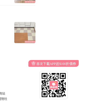
首次下載APP送$100折價券
詢站
選物社