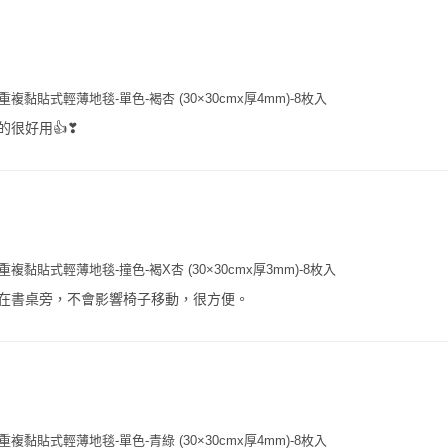
複黏貼式輕薄地毯-單色-褐杏 (30×30cmx厚4mm)-8枚入
的很好用👍❣
複黏貼式輕薄地毯-撞色-褐X杏 (30×30cmx厚3mm)-8枚入
在書桌旁，不會影響椅子移動，很方便。
複黏貼式輕薄地毯-單色-青綠 (30×30cmx厚4mm)-8枚入