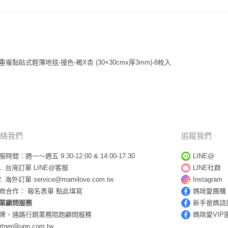
複黏貼式輕薄地毯-撞色-褐X杏 (30×30cmx厚3mm)-8枚入
絡我們
追蹤我們
服時間：週一～週五 9:30-12:00 & 14:00-17:30
LINE@
台灣訂單
LINE@客服
LINE社群
海外訂單
service@mamilove.com.tw
Instagram
商合作：
報名表單 點此填寫
媽咪愛團購
業顧問服務
新手爸媽諮
牌、通路行銷業務陪跑顧問服務
媽咪愛VIP
rtner@upn.com.tw