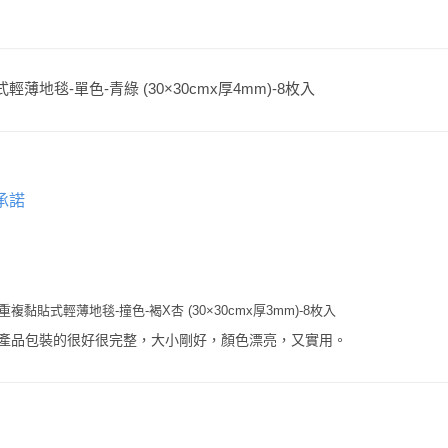
式輕薄地毯-單色-青綠 (30×30cmx厚4mm)-8枚入
承諾
複黏貼式輕薄地毯-撞色-褐X杏 (30×30cmx厚3mm)-8枚入
產品包裝的很好很完整，大小剛好，顏色漂亮，又實用。