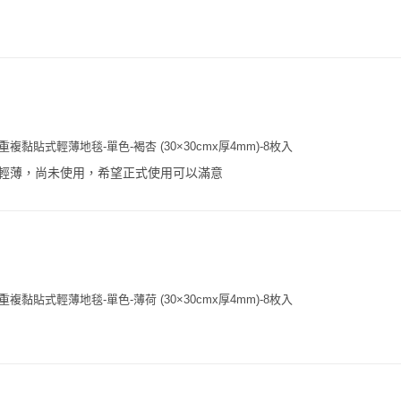
複黏貼式輕薄地毯-單色-褐杏 (30×30cmx厚4mm)-8枚入
輕薄，尚未使用，希望正式使用可以滿意
複黏貼式輕薄地毯-單色-薄荷 (30×30cmx厚4mm)-8枚入