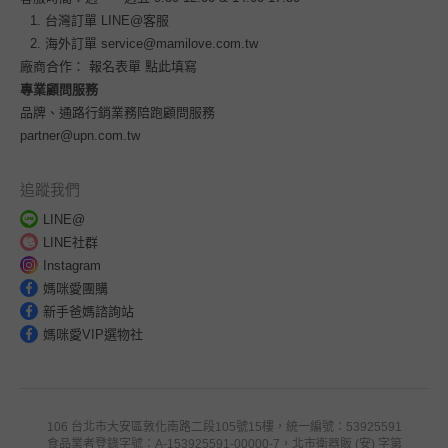
台灣訂單
LINE@客服
海外訂單
service@mamilove.com.tw
廠商合作：
報名表單 點此填寫
專業顧問服務
品牌、通路行銷業務陪跑顧問服務
partner@upn.com.tw
追蹤我們
LINE@
LINE社群
Instagram
媽咪愛團購
新手爸媽諮詢站
媽咪愛VIP選物社
106 台北市大安區敦化南路二段105號15樓，統一編號：53925591
食品業者登錄字號：A-153925591-00000-7，北市衛器販 (安) 字第