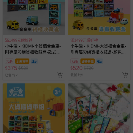
滿1499元贈好禮
滿1499元贈好禮
小牛津 - KIDMI-小貨櫃合金車-
小牛津 - KIDMI-大貨櫃合金車-
附專屬彩繪貨櫃收藏盒-款式顏
附專屬彩繪貨櫃收藏盒-顏色隨
色隨機
機
72折
即將售完
72折
即將售完
375
520
$
$
520
$
$
720
已售出 2
最新上架