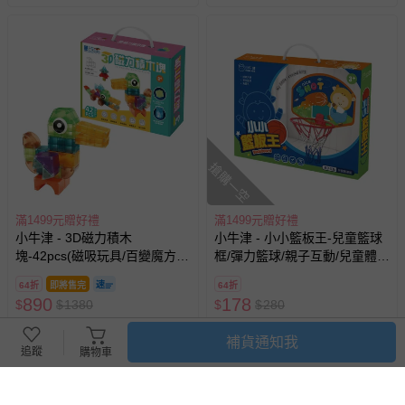
搶購一空
滿1499元贈好禮
滿1499元贈好禮
小牛津 - 3D磁力積木
小牛津 - 小小籃板王-兒童籃球
塊-42pcs(磁吸玩具/百變魔方/
框/彈力籃球/親子互動/兒童體適
幾何形狀DIY)
能
64折
即將售完
64折
890
178
$
$
1380
$
$
280
已售出 6
追蹤
最新上架
補貨通知我
追蹤
購物車