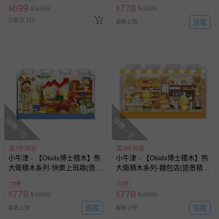
換，依現場梯次安排入場，逾
699
778
$
$
1200
$
$
1080
期作廢) (兒童票(2歲以上)贈一
已售出 112
名陪伴成人)
追蹤
最新上架
搶購一空
搶購一空
滿3件95折
滿3件95折
小牛津 - 【Okids博士積木】熊
小牛津 - 【Okids博士積木】熊
大衛積木系列-快樂上班趣(造景
大衛積木系列-麵包店(造景積
積木/公仔玩具/療癒小物)
木/公仔玩具/療癒小物)
72折
72折
778
778
$
$
1080
$
$
1080
追蹤
追蹤
最新上架
最新上架