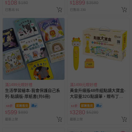
108
1899
$
$
180
$
$
3580
已售出 91
已售出 230
滿1499元贈好禮
滿1499元贈好禮
生活學習繪本-我會保護自己系
黃金升級版48件組點讀大寶盒-
列-點讀版-厚紙書(共6冊)
大容量32G點讀筆，贈布丁筆
座
68折
即將售完
62折
即將售完
599
3280
$
$
880
$
$
5280
最新上架
最新上架