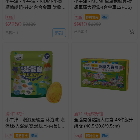
小牛津 - 小牛津 - KIDMI-小貨
小牛津 - KIDMI 車車總動員-夢
櫃輪船組-共24台合金車 贈收藏
想車庫大禮盒-(合金車12PCS)
用輪船-款式顏色隨機
72折
71折
即將售完
2250
980
$
$
3120
$
$
1380
已售出 4
追蹤
已售出 1
滿3件92折
滿1499元贈好禮
小牛津 - 泡泡恐龍島 沐浴球-泡
全腦開發點讀大寶盒-48件組升
澡球/入浴劑/洗澡玩具-內含1個
級版 (40.5*20.8*9.5cm)
恐龍公仔-全10種四色果香隨機
6折
即將售完
53折
即將售完
出貨