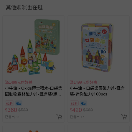
如需退換貨，請於收到商品7天（含例假日內提出），如為
其他媽咪也在逛
瑕疵退換貨所產生的運費，將由媽咪愛負責處理，若非瑕疵
退貨，您可至『查詢訂單』>『已出貨』中查詢該筆訂單，
並點選『我要退貨』即可進行申請。若有相關退貨問題，請
至媽咪愛
LINE@客服ID: @mamilove
我們將依序為您處理
與服務，謝謝。
針對滿件折/滿額贈…等活動，如因部份退貨，而該訂單保
留商品未達活動門檻，將以原價計算，活動贈品亦需一併退
回。
部分商品依據消費者保護法的規定，不適用七天鑑賞期/猶
滿1499元贈好禮
滿1499元贈好禮
豫期範圍：
小牛津 - Okids博士積木-口袋樂
小牛津 - 口袋樂園磁力片-鐵盒
易於腐敗、保存期限較短或解約時即將逾期（例如生鮮
園動物森林磁力片-鐵盒裝/迷你
裝-迷你磁力片60pcs
商品、食品等）。
磁力片/STEAM玩具-45pcs
62折
62折
客製化商品（例如客製生日書、姓名貼等）。
360
420
$
$
580
$
$
680
報紙、期刊或雜誌（惟書籍如經拆封、使用，則酌收整
已售出 32
已售出 77
新費用）。
經消費者拆封之影音商品或電腦軟體（例如 DVD、CD