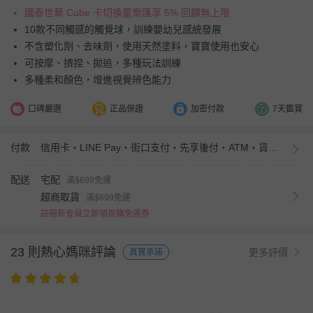
國泰世華 Cube 卡切換童樂匯享 5% 回饋無上限
10款不同觸感的觸覺球，訓練嬰幼兒感統發展
不含塑化劑、去味劑，使用天然塗料，寶寶使用也安心
可按摩、擠捏、拋追，多種玩法訓練
多種柔和顏色，增進視覺辨色能力
口碑嚴選
正品保證
加密付款
7天鑑賞
付款
信用卡・LINE Pay・街口支付・先享後付・ATM・貨到付款・iPASS MONEY
配送
宅配
滿$699免運
超商取貨
滿$699免運
註冊新會員立即領首購免運券
23 則熱心媽咪評論
更多評價
真實承諾