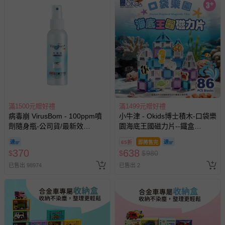
滿1500元贈好禮
滿1499元贈好禮
病毒崩 VirusBom - 100ppm噴
小牛津 - Okids博士積木-口袋樂
劑隨身瓶-公司貨/最新效
園海底王國磁力片--鐵盒
期-100ml
裝-86pcs(迷你磁力片/STEAM
65折
即將售完
玩具)
370
638
$
$
$
980
已售出 98974
已售出 2