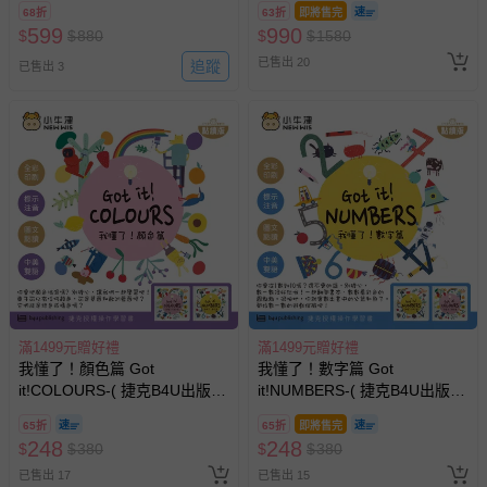
68折
63折
即將售完
599
990
$
$
880
$
$
1580
已售出 20
追蹤
已售出 3
滿1499元贈好禮
滿1499元贈好禮
我懂了！顏色篇 Got
我懂了！數字篇 Got
it!COLOURS-( 捷克B4U出版社
it!NUMBERS-( 捷克B4U出版社
獨家授權拉拉書、點讀書)-精裝
獨家授權拉拉書、點讀書)-精裝
65折
65折
即將售完
硬頁書 (適用小牛津16G以上點
硬頁書 (適用小牛津16G以上點
248
248
$
$
380
$
$
380
讀筆)
讀筆)
已售出 17
已售出 15