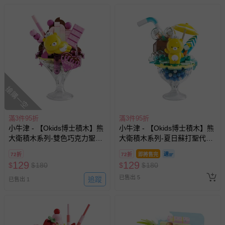
搶購一空
滿3件95折
滿3件95折
小牛津 - 【Okids博士積木】熊
小牛津 - 【Okids博士積木】熊
大衛積木系列-雙色巧克力聖代
大衛積木系列-夏日蘇打聖代杯
杯(造景積木/公仔玩具/療癒小
(造景積木/公仔玩具/療癒小物)
72折
72折
即將售完
物)
129
129
$
$
180
$
$
180
已售出 5
追蹤
已售出 1