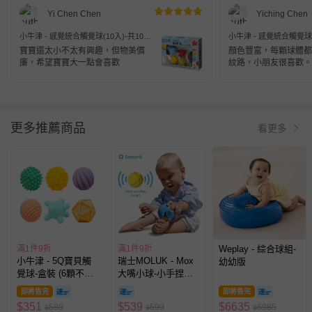
Yi Chen Chen
Yiching Chen
小牛津 - 感覺統合觸覺球(10入)-共10款
小牛津 - 感覺統合觸覺球(
造型(盒裝)
造型(盒裝)
寶寶還太小不太有興趣，但物美價
顏色豐富，每顆球體都
廉，希望寶寶大一點會喜歡
紋路，小朋友很喜歡。
更多推薦商品
看更多
滿1件9折
滿1件9折
Weplay - 綜合球組-
小牛津 - 5Q寶貝觸
瑞士MOLUK - Mox
幼幼版
覺球-盒裝 (6顆不同
大嘴小球-小手捏捏
形狀軟積木)
樂-3入組-彩虹
即將售完
即將售完
$
351
$
539
$
6635
580
599
6985
$
$
$