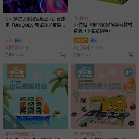
滿1件9折
UNIQUE史萊姆實驗室 - 即買即
47件組-全腦開發點讀學習教材-
用【UNIQUE史萊姆夜光實驗室
盒裝（不含點讀筆）
@ 台北科教館 】2026/6/11-
8/30 (電子票券，於展期現場憑
8折
即將售完
訂單編號兌換，逾期作廢) (大
390
1044
$
$
490
$
$
1680
人小孩均一價(3歲以上需購票))
已售出 4265
已售出 271
搶購一空
滿1499元贈好禮
滿1499元贈好禮