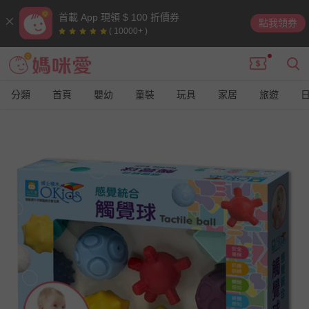
首載 App 現領 $ 100 折價券
點我領券
( 10000+ )
分類
首頁
嬰幼
童裝
玩具
家居
旅遊