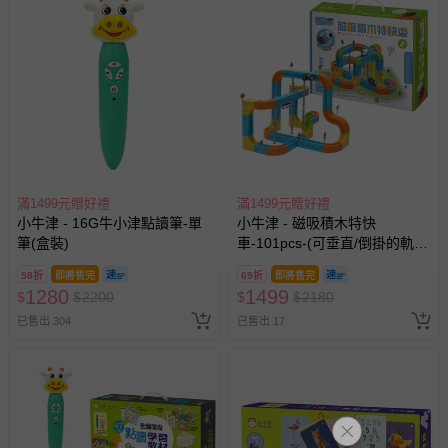
等）。
非以有形媒介提供之數位內容或一經提供即為完成之線
上服務，經消費者事先同意始提供（例如線上課程、遊
戲或活動點數等）。
已拆封之以下類型商品：
-個人衛生用品（例如尿布、貼身衣物、泳裝、襪子、地
墊、寢具類等）。
-新生兒親膚衣物（嬰幼兒包巾與背巾、包屁衣、學習
滿1499元贈好禮
滿1499元贈好禮
褲、紗布衣等）。
小牛津 - 16G牛小津點讀筆-單
小牛津 - 磁吸積木特快
-接觸性孕哺產品（奶嘴、奶瓶、擠乳器、哺乳衣、托腹
筆(盒裝)
車-101pcs-(可垂直/倒掛的軌道
帶束縛衣、餐搖椅等）。
車-steam玩具)
-其他原廠盒裝商品封口處已貼上「不可拆封」，或具警
58折
即將售完
69折
即將售完
1280
1499
$
示字句等說明貼紙、封條者。
$
2200
$
$
2180
已售出 304
已售出 17
國際航空、客運、訂房等服務。
相關的退換貨辦理流程，可詳見：
退換貨 & 退款問題
其他常見問題：