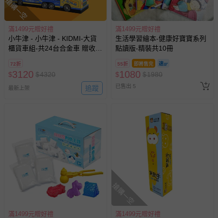
搶購一空
滿1499元贈好禮
滿1499元贈好禮
小牛津 - 小牛津 - KIDMI-大貨
生活學習繪本-健康好寶寶系列
櫃貨車組-共24台合金車 贈收藏
點讀版-精裝共10冊
用貨車-款式顏色隨機
72折
55折
即將售完
3120
1080
$
$
4320
$
$
1980
已售出 5
追蹤
最新上架
搶購一空
滿1499元贈好禮
滿1499元贈好禮