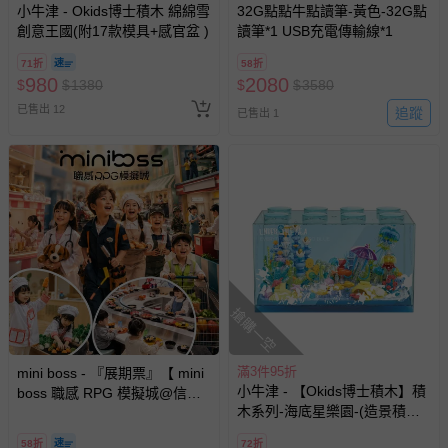
小牛津 - Okids博士積木 綿綿雪
32G點點牛點讀筆-黃色-32G點
創意王國(附17款模具+感官盆 )
讀筆*1 USB充電傳輸線*1
71折
58折
980
2080
$
$
1380
$
$
3580
已售出 12
追蹤
已售出 1
搶購一空
滿3件95折
mini boss - 『展期票』【 mini
小牛津 - 【Okids博士積木】積
boss 職感 RPG 模擬城@信義
木系列-海底星樂園-(造景積木/
A11 】2026/7/10-8/30 (電子票
公仔玩具/療癒小物)
券，於展期現場憑訂單編號兌
58折
72折