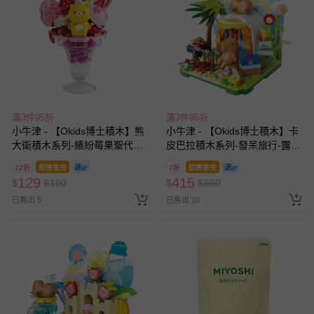
滿3件95折
滿3件95折
小牛津 - 【Okids博士積木】熊
小牛津 - 【Okids博士積木】卡
大衛積木系列-繽紛莓果聖代杯
皮巴拉積木系列-發呆旅行-露營
(造景積木/公仔玩具/療癒小物)
篇(造景積木/公仔玩具/療癒小
72折
即將售完
7折
即將售完
物)
129
415
$
$
180
$
$
590
已售出 5
已售出 10