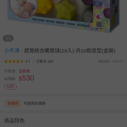
1/1
小牛津
-
感覺統合觸覺球(10入)-共10款造型(盒裝)
4.7
已售出 180
商品編號：383257
市售價
促銷價
530
$
780
$
68折
折價券
可使用折價券
商品特色