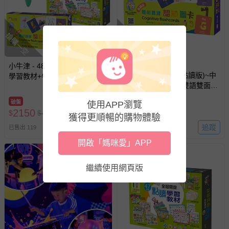
運送服務：目前提供的運送僅限台灣本島。如您位於離島地
區，可能會無法配送，或須依據商品需加收離島運費。廠商
亦保留出貨與否的權利。離島、偏遠地區、樓層親送等加價
搶購一空
搶購一空
費用，可能會另需加收。
商品實際的配達日期，可於訂單個人資料內的查詢訂單內，
滿1499元贈好禮
小牛津 - 48件組-全腦開發點讀
已出貨通知之訊息為主。
聰明寶寶認知圖卡(點讀版)~中
學習教材+牛小津點讀筆 (贈-聰
如您收到商品，請依正常流程檢查是否完好，若商品遇瑕疵
英雙面-共50張中英雙語雙面圖
明寶寶認知圖卡)-牛小津點讀筆
卡/牛筆及小熊點讀機適用
情形，您可申請更換新品或退貨，請見：
退貨的辦理流程
。
*1、47件組點讀教材*1、傳輸
破盤
54折
使用APP瀏覽
線*1、保固卡*1-盒裝
2150
若您對於會員帳號、商品訂購與資訊、購物流程、付款方
258
$
$
4060
$
$
480
獲得更順暢的購物體驗
式、折價券與購物金的使用、退貨及商品運送方式等有疑
追蹤
追蹤
已售出 119
已售出 225
問，你可詳見：
媽咪愛客服中心
。
開啟「媽咪愛」APP
預購商品：預購為海外同步代購，遇缺貨即會通知媽咪並協
助取消退款事宜。
繼續使用網頁版
商品如因「價格、組合」等錯誤原因，導致無法安排出貨，
會主動以簡訊及mail通知訂單取消事宜，並將提供適當補
償。