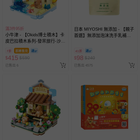
滿3件95折
日本 MIYOSHI 無添加 - 【親子
小牛津 - 【Okids博士積木】卡
首選】無添加泡沫洗手乳補充
皮巴拉積木系列-發呆旅行-沙灘
包-300ml
篇(造景積木/公仔玩具/療癒小
7折
即將售完
41折
物)
415
98
$
$
590
$
$
240
已售出 6
已售出 4575