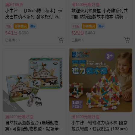
滿3件95折
滿1499元贈好禮
小牛津 - 【Okids博士積木】卡
歡迎來到節慶屋-小奇雞系列共
皮巴拉積木系列-發呆旅行-溫泉
2冊-點讀遊戲故事繪本-精裝厚
篇(造景積木/公仔玩具/療癒小
紙書
7折
即將售完
62折
即將售完
物)
415
299
$
$
590
$
$
480
已售出 13
已售出 5
搶購一空
滿1499元贈好禮
滿1499元贈好禮
自然探索遊戲組合 (農場動物
小牛津 - 彎彎磁力積木棒-隨意
篇)-可搭配動物模型、點讀筆遊
拉長彎曲，任我創造-(138pcs)
戲互動