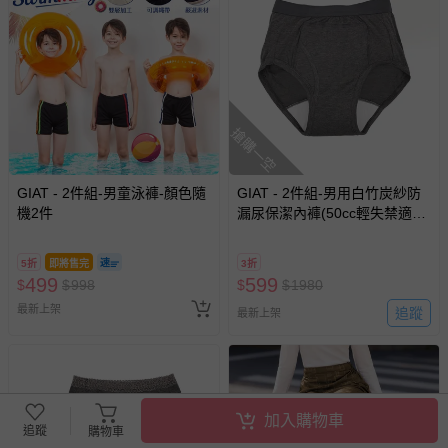
搶購一空
GIAT - 2件組-男童泳褲-顏色隨
GIAT - 2件組-男用白竹炭紗防
機2件
漏尿保潔內褲(50cc輕失禁適
用)-深灰2件
5折
即將售完
3折
499
599
$
$
998
$
$
1980
最新上架
追蹤
最新上架
加入購物車
追蹤
購物車