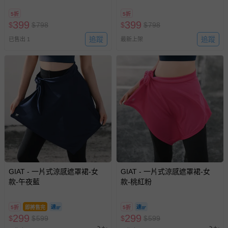
5折
5折
399
399
$
$
798
$
$
798
追蹤
追蹤
已售出 1
最新上架
GIAT - 一片式涼感遮罩裙-女
GIAT - 一片式涼感遮罩裙-女
款-午夜藍
款-桃紅粉
5折
即將售完
5折
299
299
$
$
599
$
$
599