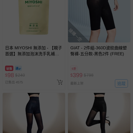
搶購一空
日本 MIYOSHI 無添加 - 【親子
GIAT - 2件組-360D波紋曲線塑
首選】無添加泡沫洗手乳補充
臀褲-五分款-黑色2件 (FREE)
包-300ml
破盤
5折
98
399
$
$
240
$
$
798
已售出 4575
追蹤
最新上架