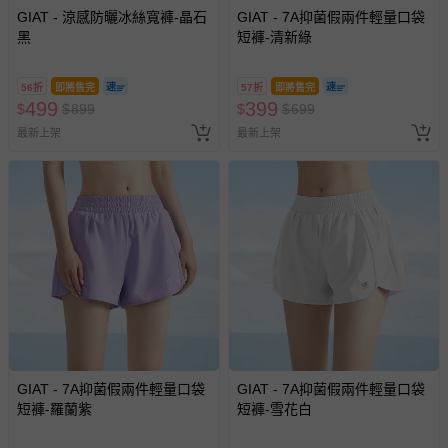
GIAT - 涼感防曬冰絲寬褲-晶石
GIAT - 7A抑菌假兩件輕量口袋
已拆封之以下類型商品：
黑
短褲-清新綠
-個人衛生用品（例如尿布、貼身衣物、泳裝、襪子、地
墊、寢具類等）。
-新生兒親膚衣物（嬰幼兒包巾與背巾、包屁衣、學習
56折
即將售完
57折
即將售完
499
399
$
$
褲、紗布衣等）。
899
$
$
699
-接觸性孕哺產品（奶嘴、奶瓶、擠乳器、哺乳衣、托腹
最新上架
最新上架
帶束縛衣、餐搖椅等）。
-其他原廠盒裝商品封口處已貼上「不可拆封」，或具警
示字句等說明貼紙、封條者。
國際航空、客運、訂房等服務。
相關的退換貨辦理流程，可詳見：
退換貨 & 退款問題
其他常見問題：
運送服務：目前提供的運送僅限台灣本島。如您位於離島地
區，可能會無法配送，或須依據商品需加收離島運費。廠商
GIAT - 7A抑菌假兩件輕量口袋
GIAT - 7A抑菌假兩件輕量口袋
短褲-羅蘭紫
短褲-雪花白
亦保留出貨與否的權利。離島、偏遠地區、樓層親送等加價
費用，可能會另需加收。