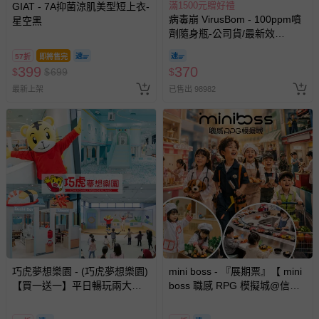
滿1500元贈好禮
GIAT - 7A抑菌涼肌美型短上衣-
病毒崩 VirusBom - 100ppm噴
星空黑
劑隨身瓶-公司貨/最新效
期-100ml
57折
即將售完
399
370
$
$
699
$
最新上架
已售出 98982
巧虎夢想樂園 - (巧虎夢想樂園)
mini boss - 『展期票』【 mini
【買一送一】平日暢玩兩大一
boss 職感 RPG 模擬城@信義
小套票 (正券為電子票券現場兌
A11 】2026/7/10-8/30 (電子票
換，贈送券現場領取)-效期至
券，於展期現場憑訂單編號兌