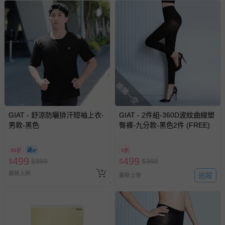
搶購一空
GIAT - 舒涼防曬排汗短袖上衣-
GIAT - 2件組-360D波紋曲線塑
男款-黑色
臀褲-九分款-黑色2件 (FREE)
56折
5折
499
499
$
$
899
$
$
998
最新上架
追蹤
最新上架