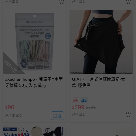
已售出 2
已售出 1
搶購一空
akachan honpo - 兒童用Y字型
GIAT - 一片式涼感遮罩裙-女
牙線棒 30支入 (3歲~)
款-經典黑
5折
90
299
$
$
$
599
已售出 1
追蹤
已售出 627