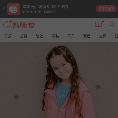
首載 App 現領 $ 100 折價券
點我領券
( 10000+ )
分類
首頁
嬰幼
童裝
玩具
家居
旅遊