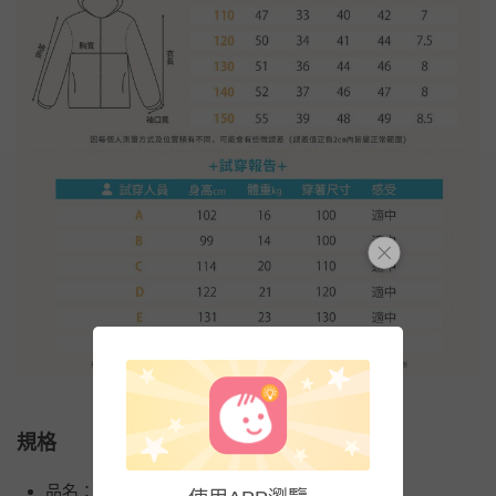
規格
品名：防潑水UPF50+抗UV防曬外套