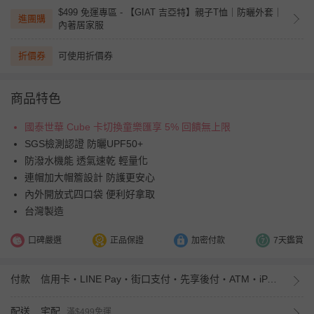
$499 免運專區 - 【GIAT 吉亞特】親子T恤｜防曬外套｜
進團購
內著居家服
折價券
可使用折價券
商品特色
國泰世華 Cube 卡切換童樂匯享 5% 回饋無上限
SGS檢測認證 防曬UPF50+
防潑水機能 透氣速乾 輕量化
連帽加大帽簷設計 防護更安心
內外開放式四口袋 便利好拿取
台灣製造
口碑嚴選
正品保證
加密付款
7天鑑賞
付款
信用卡・LINE Pay・街口支付・先享後付・ATM・iPASS MONEY
配送
宅配
滿$499免運