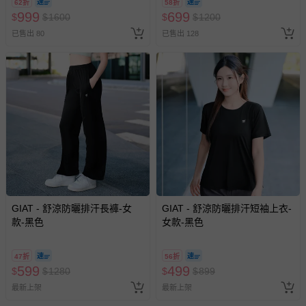
62折
58折
2026/10/16 正券逾期視同現金
換，依現場梯次安排入場，逾
999
699
$
$
1600
$
$
1200
券使用
期作廢) (兒童票(2歲以上)贈一
已售出 80
已售出 128
名陪伴成人)
GIAT - 舒涼防曬排汗長褲-女
GIAT - 舒涼防曬排汗短袖上衣-
款-黑色
女款-黑色
47折
56折
599
499
$
$
1280
$
$
899
最新上架
最新上架