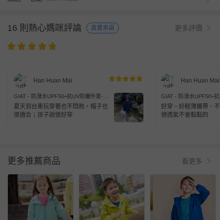
16 則熱心媽咪評論
更多評價
真實承諾
Han Huan Mai
Han Huan Mai
GIAT - 防潑水UPF50+抗UV防曬外套-兒
GIAT - 防潑水UPF50
童款/連帽-奶茶色
童款/連帽-奶茶色
夏天到台東玩穿著也不悶熱，帽子也
好穿、好輕薄攜帶、不
很適合；孩子說很好穿
很透氣不會黏黏的
更多推薦商品
看更多