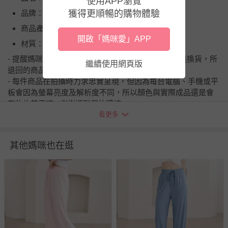
使用APP瀏覽
品牌：GIAT
獲得更順暢的購物體驗
商品產地（國）：台灣
開啟「媽咪愛」APP
材質：100%聚酯纖維
- 提醒媽咪七天猶豫期並非七天試用期喔~ 媽咪如欲退換貨，所
繼續使用網頁版
退回的商品必須是全新的狀態、並且完整包裝。
- 每件商品在拍攝時力求忠實呈現，但因為每台電腦、手機或平
板會因為螢幕亮度及解析度不同，所以顏色與實際成品還是會
有些許差異唷~ 謝謝媽咪們的體諒。
看更多
退換貨須知
您所購買的商品享有7天的鑑賞期／猶豫期權益，但此期間
其他媽咪也在逛
並非試用期，您所退回的商品必須是未經使用的全新狀態，
包含完整包裝、配件、說明文件及贈品等。
如需退換貨，請於收到商品7天（含例假日內提出），如為
瑕疵退換貨所產生的運費，將由媽咪愛負責處理，若非瑕疵
退貨，您可至『查詢訂單』>『已出貨』中查詢該筆訂單，
並點選『我要退貨』即可進行申請。若有相關退貨問題，請
至媽咪愛
LINE@客服ID: @mamilove
我們將依序為您處理