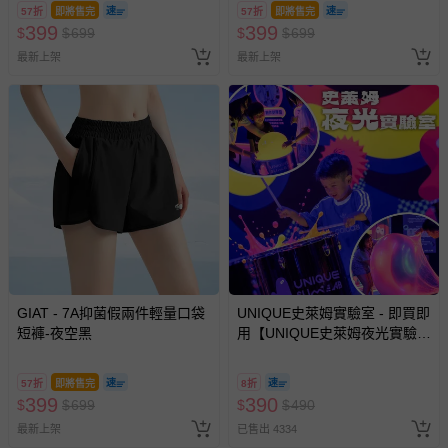
57折
即將售完
57折
即將售完
商品實際的配達日期，可於訂單個人資料內的查詢訂單內，
399
399
$
$
699
$
$
699
已出貨通知之訊息為主。
最新上架
最新上架
如您收到商品，請依正常流程檢查是否完好，若商品遇瑕疵
情形，您可申請更換新品或退貨，請見：
退貨的辦理流程
。
若您對於會員帳號、商品訂購與資訊、購物流程、付款方
式、折價券與購物金的使用、退貨及商品運送方式等有疑
問，你可詳見：
媽咪愛客服中心
。
預購商品：預購為海外同步代購，遇缺貨即會通知媽咪並協
助取消退款事宜。
商品如因「價格、組合」等錯誤原因，導致無法安排出貨，
會主動以簡訊及mail通知訂單取消事宜，並將提供適當補
償。
GIAT - 7A抑菌假兩件輕量口袋
UNIQUE史萊姆實驗室 - 即買即
短褲-夜空黑
用【UNIQUE史萊姆夜光實驗室
@ 台北科教館 】2026/6/11-
8/30 (電子票券，於展期現場憑
57折
即將售完
8折
訂單編號兌換，逾期作廢) (大
399
390
$
$
699
$
$
490
人小孩均一價(3歲以上需購票))
最新上架
已售出 4334