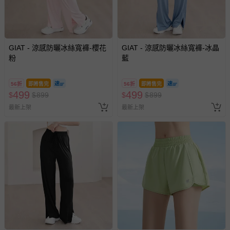
與服務，謝謝。
針對滿件折/滿額贈…等活動，如因部份退貨，而該訂單保
留商品未達活動門檻，將以原價計算，活動贈品亦需一併退
GIAT - 涼感防曬冰絲寬褲-櫻花
GIAT - 涼感防曬冰絲寬褲-冰晶
粉
藍
回。
部分商品依據消費者保護法的規定，不適用七天鑑賞期/猶
56折
即將售完
56折
即將售完
499
499
$
$
899
$
$
899
豫期範圍：
易於腐敗、保存期限較短或解約時即將逾期（例如生鮮
最新上架
最新上架
商品、食品等）。
客製化商品（例如客製生日書、姓名貼等）。
報紙、期刊或雜誌（惟書籍如經拆封、使用，則酌收整
新費用）。
經消費者拆封之影音商品或電腦軟體（例如 DVD、CD
等）。
非以有形媒介提供之數位內容或一經提供即為完成之線
上服務，經消費者事先同意始提供（例如線上課程、遊
戲或活動點數等）。