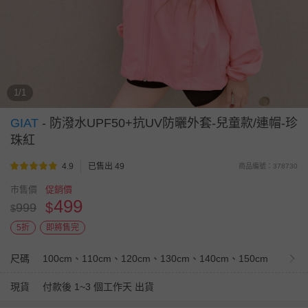
1/1
GIAT
-
防潑水UPF50+抗UV防曬外套-兒童款/連帽-珍
珠紅
4.9
已售出 49
商品編號：378730
市售價
促銷價
499
$
999
$
5折
即將售完
尺碼
100cm、110cm、120cm、130cm、140cm、150cm
現貨
付款後 1~3 個工作天 出貨