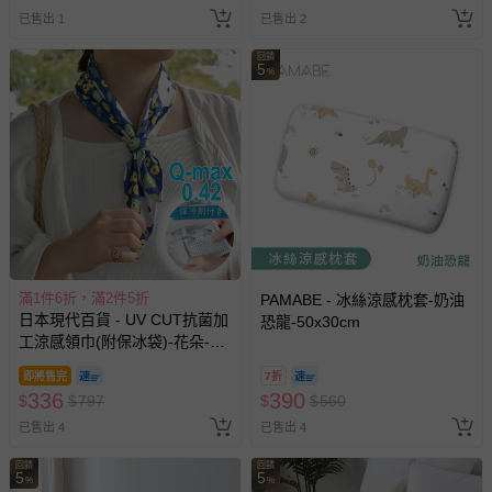
已售出 1
已售出 2
回饋
5
%
滿1件6折，滿2件5折
PAMABE - 冰絲涼感枕套-奶油
日本現代百貨 - UV CUT抗菌加
恐龍-50x30cm
工涼感領巾(附保冰袋)-花朵-海
軍藍
即將售完
7折
336
390
$
$
797
$
$
560
已售出 4
已售出 4
回饋
回饋
5
5
%
%