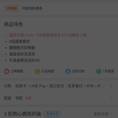
折價券
可使用折價券
商品特色
國泰世華 Cube 卡切換童樂匯享 5% 回饋無上限
8段選風模式
體積輕巧好移動
風鼓易拆洗清潔
外島運費另加$250
口碑嚴選
正品保證
加密付款
7天鑑賞
付款
信用卡・LINE Pay・街口支付・先享後付・ATM・iPASS MONEY
配送
宅配
免運
3 則熱心媽咪評論
更多評價
真實承諾