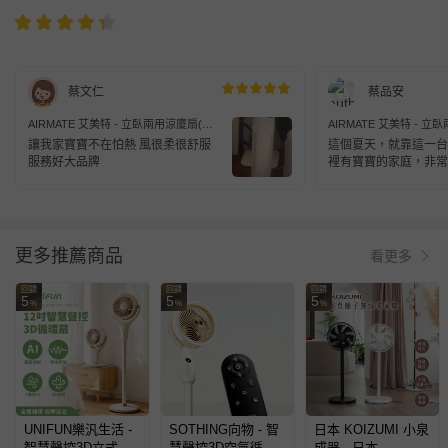
蔡文仁
蔡品安
AIRMATE 艾美特 - 立臥兩用涼廈扇(買
AIRMATE 艾美特 - 
就送USB風扇)-FT55R
就送USB風扇)-FT55R
讓我家寶寶不在怕熱 風很柔很舒服
這個夏天，就靠這一台
(580x185x190mm)
(580x185x190mm)
服務好大品牌
裡有寶寶的家庭，非常
手伸進去風扇裡會受傷
更多推薦商品
看更多
回饋
回饋
回饋
5
5
5
%
%
%
UNIFUN樂汎生活 -
SOTHING向物 - 智
日本 KOIZUMI 小泉
智慧聲控3D立式循
慧聲控3D空氣循環
成器 - 日本