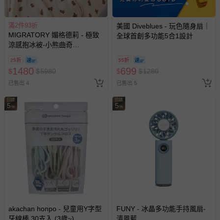
滿2件93折
美國 Diveblues - 玩色隨身扇｜
MIGRATORY 媚格德莉 - 極致
全球首創多功能5合1設計
涼感抱冰被-小熊曲奇
(150x186cm)
25折
55折
1480
699
$
$
5980
$
$
1280
已售出 4
已售出 5
回饋
回饋
5
5
%
%
akachan honpo - 兒童用Y字型
FUNY - 冰晶多功能手持風扇-
牙線棒 30支入 (3歲~)
清風藍