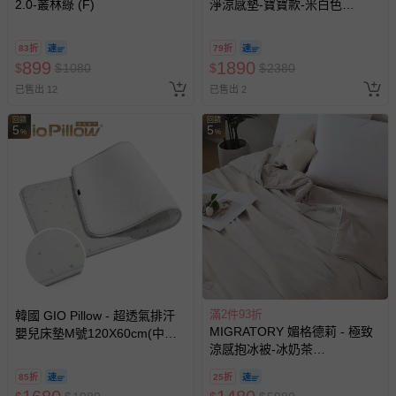
2.0-叢林綠 (F)
淨涼感墊-寶寶款-米白色
(65x120cm)-0.47kg
83折
79折
899
1890
$
$
1080
$
$
2380
已售出 12
已售出 2
回饋
回饋
5
5
%
%
滿2件93折
韓國 GIO Pillow - 超透氣排汗
MIGRATORY 媚格德莉 - 極致
嬰兒床墊M號120X60cm(中床)-
涼感抱冰被-冰奶茶
宇治山丘
(150x186cm)
85折
25折