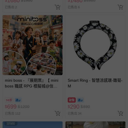
1680
1480
$
$
1980
$
$
5980
已售出 2
已售出 6
mini boss - 『展期票』【 mini
Smart Ring - 智慧涼感環-雛菊-
boss 職感 RPG 模擬城@信義
M
A11 】2026/7/10-8/30 (電子票
券，於展期現場憑訂單編號兌
58折
破盤
換，依現場梯次安排入場，逾
699
290
$
$
1200
$
$
890
期作廢) (兒童票(2歲以上)贈一
已售出 112
已售出 34
名陪伴成人)
回饋
5
%