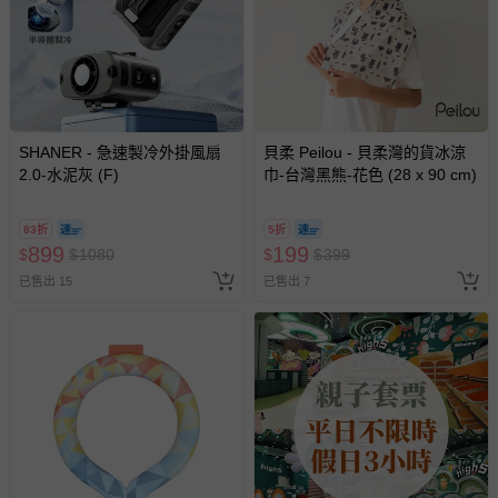
SHANER - 急速製冷外掛風扇
貝柔 Peilou - 貝柔灣的貨冰涼
2.0-水泥灰 (F)
巾-台灣黑熊-花色 (28 x 90 cm)
83折
5折
899
199
$
$
1080
$
$
399
已售出 15
已售出 7