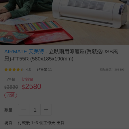
1/1
AIRMATE 艾美特
-
立臥兩用涼廈扇(買就送USB風
扇)-FT55R (580x185x190mm)
4.3
已售出 11
商品編號：368393
市售價
促銷價
2580
$
3580
$
72折
1
數量
現貨
付款後 1~3 個工作天 出貨