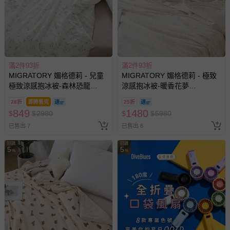
滿2件93折
滿2件93折
MIGRATORY 媚格德莉 - 兒童
MIGRATORY 媚格德莉 - 極致
極致涼感抱冰被-森林恐龍
涼感抱冰被-暖香花夢
(100x120cm)
(150x186cm)
28折
即將售完
25折
849
1480
$
$
2980
$
$
5980
已售出 7
已售出 6
回饋
回饋
5
5
%
%