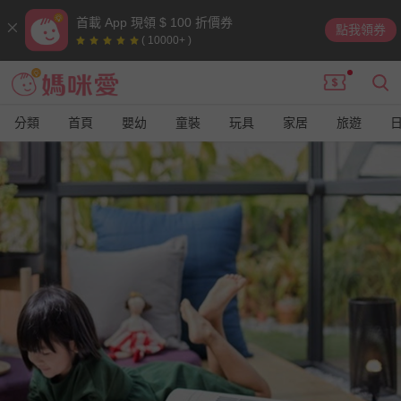
首載 App 現領 $ 100 折價券
點我領券
( 10000+ )
分類
首頁
嬰幼
童裝
玩具
家居
旅遊