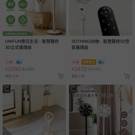
部分商品依據消費者保護法的規定，不適用七天鑑賞期/猶
豫期範圍：
易於腐敗、保存期限較短或解約時即將逾期（例如生鮮
商品、食品等）。
客製化商品（例如客製生日書、姓名貼等）。
UNIFUN樂汎生活 - 智慧聲控
報紙、期刊或雜誌（惟書籍如經拆封、使用，則酌收整
SOTHING向物 - 智慧聲控3D空
3D立式循環扇
氣循環扇
新費用）。
經消費者拆封之影音商品或電腦軟體（例如 DVD、CD
53折
94折
即將售完
等）。
1590
3470
$
$
2990
$
$
3700
非以有形媒介提供之數位內容或一經提供即為完成之線
最新上架
最新上架
上服務，經消費者事先同意始提供（例如線上課程、遊
戲或活動點數等）。
回饋
回饋
5
5
%
%
已拆封之以下類型商品：
-個人衛生用品（例如尿布、貼身衣物、泳裝、襪子、地
墊、寢具類等）。
-新生兒親膚衣物（嬰幼兒包巾與背巾、包屁衣、學習
褲、紗布衣等）。
-接觸性孕哺產品（奶嘴、奶瓶、擠乳器、哺乳衣、托腹
帶束縛衣、餐搖椅等）。