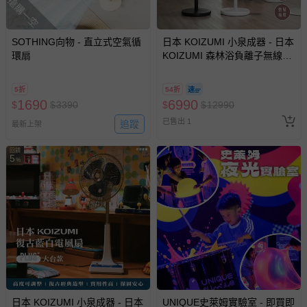
搶購一空
-其他原廠盒裝商品封口處已貼上「不可拆封」，或具警
示字句等說明貼紙、封條者。
SOTHING向物 - 直立式空氣循
日本 KOIZUMI 小泉成器 - 日本
國際航空、客運、訂房等服務。
環扇
KOIZUMI 森林浴負離子無線電
風扇 (黑/白)-黑色、白色-3.7kg
相關的退換貨辦理流程，可詳見：
退換貨 & 退款問題
5折
54折
1690
6990
$
$
3390
$
$
12990
已售出 1
追蹤
其他常見問題：
最新上架
運送服務：目前提供的運送僅限台灣本島。如您位於離島地
回饋
5
區，可能會無法配送，或須依據商品需加收離島運費。廠商
%
亦保留出貨與否的權利。離島、偏遠地區、樓層親送等加價
費用，可能會另需加收。
商品實際的配達日期，可於訂單個人資料內的查詢訂單內，
已出貨通知之訊息為主。
如您收到商品，請依正常流程檢查是否完好，若商品遇瑕疵
情形，您可申請更換新品或退貨，請見：
退貨的辦理流程
。
若您對於會員帳號、商品訂購與資訊、購物流程、付款方
式、折價券與購物金的使用、退貨及商品運送方式等有疑
日本 KOIZUMI 小泉成器 - 日本
UNIQUE史萊姆實驗室 - 即買即