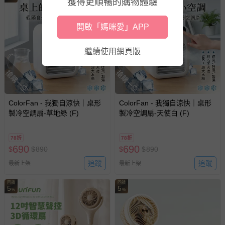
獲得更順暢的購物體驗
材質：ABS 原生塑料
附件：遙控器*1、產品說明書*1
開啟「媽咪愛」APP
退換貨須知
繼續使用網頁版
您所購買的商品享有7天的鑑賞期／猶豫期權益，但此期間
並非試用期，您所退回的商品必須是未經使用的全新狀態，
搶購一空
搶購一空
包含完整包裝、配件、說明文件及贈品等。
如需退換貨，請於收到商品7天（含例假日內提出），如為
ColorFan - 我獨自涼快｜桌形
ColorFan - 我獨自涼快｜桌形
製冷空調扇-草地綠 (F)
瑕疵退換貨所產生的運費，將由媽咪愛負責處理，若非瑕疵
製冷空調扇-天使白 (F)
退貨，您可至『查詢訂單』>『已出貨』中查詢該筆訂單，
並點選『我要退貨』即可進行申請。若有相關退貨問題，請
78折
78折
至媽咪愛
LINE@客服ID: @mamilove
我們將依序為您處理
690
690
$
$
890
$
$
890
與服務，謝謝。
追蹤
追蹤
最新上架
最新上架
針對滿件折/滿額贈…等活動，如因部份退貨，而該訂單保
回饋
回饋
5
5
%
%
留商品未達活動門檻，將以原價計算，活動贈品亦需一併退
回。