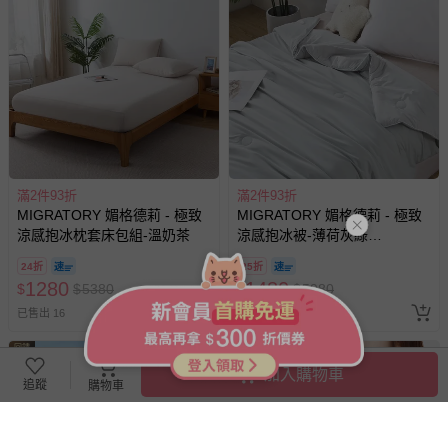
滿2件93折
滿2件93折
MIGRATORY 媚格德莉 - 極致
MIGRATORY 媚格德莉 - 極致
涼感抱冰枕套床包組-溫奶茶
涼感抱冰被-薄荷灰綠
(150x186cm)
24折
25折
1280
1480
$
$
5380
$
$
5980
已售出 16
已售出 8
回饋
回饋
5
5
%
%
加入購物車
追蹤
購物車