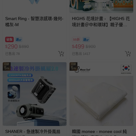
Smart Ring - 智慧涼感環-幾何-
HIGH5 花境計畫 - 【HIGH5 花
橘灰-M
境計畫＠中和環球】親子優惠
套票 (平日不限時/假日3小時)-
使用期限至2026/12/30
破盤
55折
290
499
$
$
890
$
$
900
已售出 78
已售出 1417
回饋
回饋
5
5
%
%
SHANER - 急速製冷外掛風扇
韓國 monee - monee cool 純