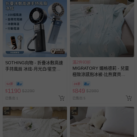
滿2件93折
SOTHING向物 - 折疊冰敷高速
MIGRATORY 媚格德莉 - 兒童
手持風扇 冰炫-月光白/星空
極致涼感抱冰被-比熊寶貝
灰-200g
(100x120cm)
52折
28折
1190
849
$
$
2290
$
$
2980
已售出 1
已售出 5
回饋
回饋
5
5
%
%