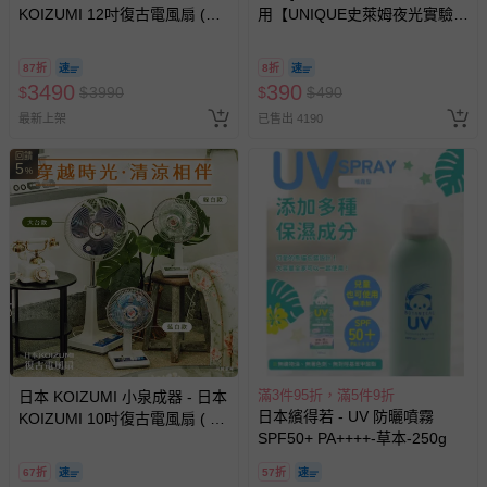
問，你可詳見：
媽咪愛客服中心
。
KOIZUMI 12吋復古電風扇 (藍
用【UNIQUE史萊姆夜光實驗室
白款)-藍白 (12吋 藍白)-3.7kg
@ 台北科教館 】2026/6/11-
預購商品：預購為海外同步代購，遇缺貨即會通知媽咪並協
8/30 (電子票券，於展期現場憑
助取消退款事宜。
87折
8折
訂單編號兌換，逾期作廢) (大
3490
390
$
$
3990
$
$
490
商品如因「價格、組合」等錯誤原因，導致無法安排出貨，
人小孩均一價(3歲以上需購票))
最新上架
已售出 4190
會主動以簡訊及mail通知訂單取消事宜，並將提供適當補
償。
回饋
5
%
滿3件95折，滿5件9折
日本 KOIZUMI 小泉成器 - 日本
日本繽得若 - UV 防曬噴霧
KOIZUMI 10吋復古電風扇 ( 藍/
SPF50+ PA++++-草本-250g
綠 )-藍白、綠白-2.1kg
67折
57折