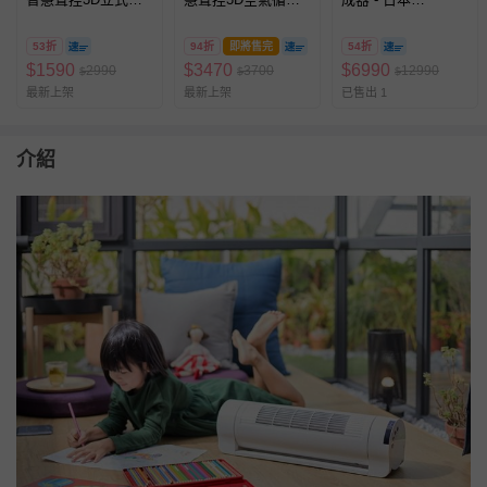
環扇
扇
KOIZUMI 森林浴負
離子無線電風扇 (黑/
53折
94折
即將售完
54折
白)-黑色、白
$
1590
$
3470
$
6990
2990
3700
12990
$
$
$
色-3.7kg
最新上架
最新上架
已售出 1
介紹