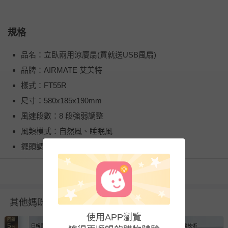
規格
品名：立臥兩用涼廈扇(買就送USB風扇)
品牌：AIRMATE 艾美特
樣式：FT55R
尺寸：580x185x190mm
風速段數：8 段強弱調整
風類模式：自然風、睡眠風
擺頭調整：0 ~ 70度
重量：2.88 kg
看更多
尺寸：580×185×190mm
定時：8小時 定時關機 / 預約開機
其他媽咪也在逛
遙控： 開關、擺頭、風量、定時、模式
使用APP瀏覽
回饋
回饋
最大消耗功率：13W
5
5
%
%