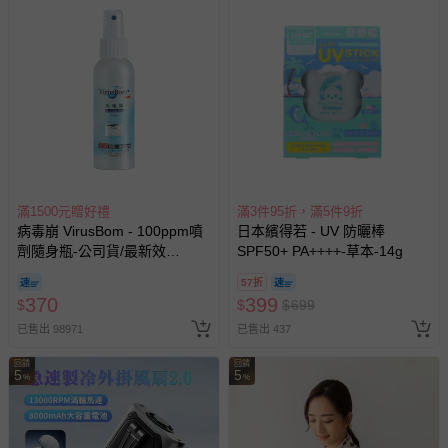
滿1500元贈好禮
滿3件95折，滿5件9折
病毒崩 VirusBom - 100ppm噴
日本繽得若 - UV 防曬棒
劑隨身瓶-公司貨/最新效
SPF50+ PA++++-草本-14g
期-100ml
57折
370
399
$
$
$
699
已售出 98971
已售出 437
回饋
回饋
5
5
%
%