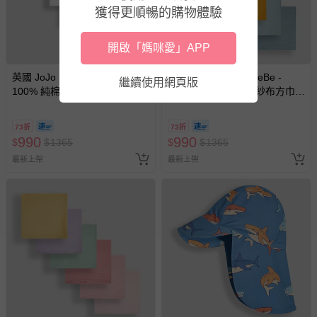
獲得更順暢的購物體驗
開啟「媽咪愛」APP
英國 JoJo Maman BeBe -
英國 JoJo Maman BeBe -
繼續使用網頁版
100% 純棉多功能細紗布方巾/
100% 純棉多功能細紗布方巾/
包巾/小薄被/拍嗝巾/安撫巾 6入
包巾/小薄被/拍嗝巾/安撫巾 6入
禮盒組(60*60cm)-純白
禮盒組(60*60cm)-彩色組
73折
73折
990
990
$
$
1365
$
$
1365
最新上架
最新上架