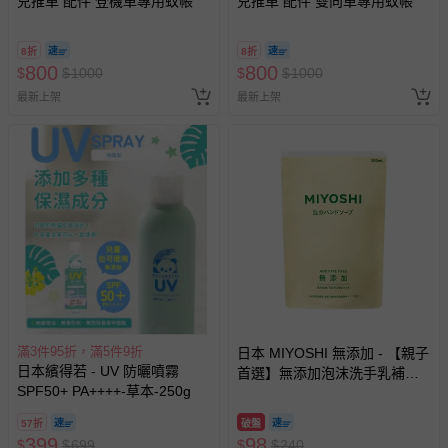
兒推車 配件 登機車專用蚊帳
兒推車 配件 雙向車專用蚊帳
8折
8折
800
800
$
$
1000
$
$
1000
最新上架
最新上架
滿3件95折，滿5件9折
日本 MIYOSHI 無添加 - 【親子
日本繽得若 - UV 防曬噴霧
首選】無添加泡沫洗手乳補充
SPF50+ PA++++-草本-250g
包-300ml
57折
破盤
399
98
$
$
699
$
$
240