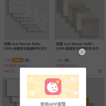
英國 JoJo Maman BeBe -
英國 JoJo Maman BeBe -
100% 純棉多功能細紗布方巾/
100% 純棉多功能細紗布方巾/
包巾/小薄被/拍嗝巾/安撫巾 6入
包巾/小薄被/拍嗝巾/安撫巾 6入
禮盒組(60*60cm)-粉色長頸鹿
禮盒組(60*60cm)-棕色
74折
即將售完
73折
1088
990
$
$
1480
$
$
1365
最新上架
最新上架
使用APP瀏覽