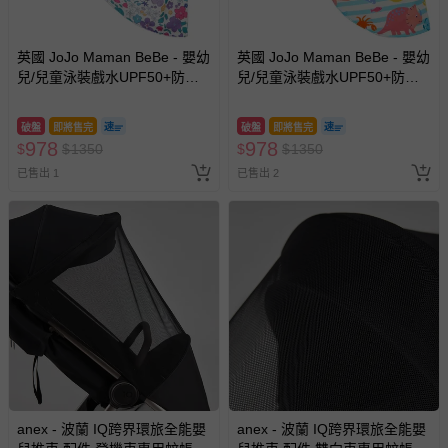
英國 JoJo Maman BeBe - 嬰幼
英國 JoJo Maman BeBe - 嬰幼
兒/兒童泳裝戲水UPF50+防曬
兒/兒童泳裝戲水UPF50+防曬
護頸遮陽帽-紫羅蘭
護頸遮陽帽-珊瑚礁
破盤
即將售完
破盤
即將售完
978
978
$
$
1350
$
$
1350
已售出 1
已售出 2
anex - 波蘭 IQ跨界環旅全能嬰
anex - 波蘭 IQ跨界環旅全能嬰