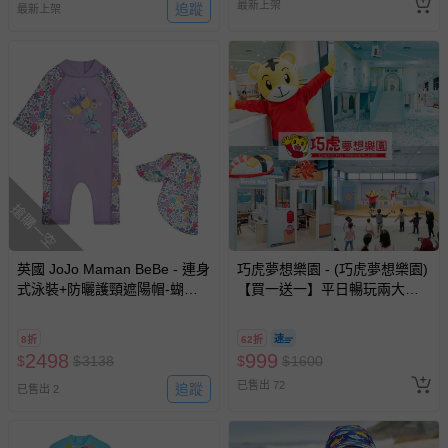
最新上架
追蹤
最新上架
搶購一空
英國 JoJo Maman BeBe - 連身
巧虎夢想樂園 - (巧虎夢想樂園)
式泳裝+防曬護頸遮陽帽-蝴蝶
【買一送一】平日暢玩兩大一
蘭_JJL1999+紫羅蘭_JJL2764
小套票 (正券為電子票券現場兌
換，贈送券現場領取)-效期至
8折
62折
2026/10/16 正券逾期視同現金
2498
999
$
$
3138
$
$
1600
券使用
已售出 72
追蹤
已售出 2