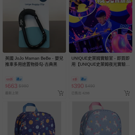
非以有形媒介提供之數位內容或一經提供即為完成之線
上服務，經消費者事先同意始提供（例如線上課程、遊
戲或活動點數等）。
已拆封之以下類型商品：
-個人衛生用品（例如尿布、貼身衣物、泳裝、襪子、地
墊、寢具類等）。
-新生兒親膚衣物（嬰幼兒包巾與背巾、包屁衣、學習
褲、紗布衣等）。
英國 JoJo Maman BeBe - 嬰兒
UNIQUE史萊姆實驗室 - 即買即
-接觸性孕哺產品（奶嘴、奶瓶、擠乳器、哺乳衣、托腹
推車多用途置物掛勾-古典黑
用【UNIQUE史萊姆夜光實驗室
帶束縛衣、餐搖椅等）。
@ 台北科教館 】2026/6/11-
8/30 (電子票券，於展期現場憑
-其他原廠盒裝商品封口處已貼上「不可拆封」，或具警
68折
8折
訂單編號兌換，逾期作廢) (大
示字句等說明貼紙、封條者。
663
390
$
$
980
$
$
490
人小孩均一價(3歲以上需購票))
國際航空、客運、訂房等服務。
最新上架
已售出 4288
相關的退換貨辦理流程，可詳見：
退換貨 & 退款問題
其他常見問題：
運送服務：目前提供的運送僅限台灣本島。如您位於離島地