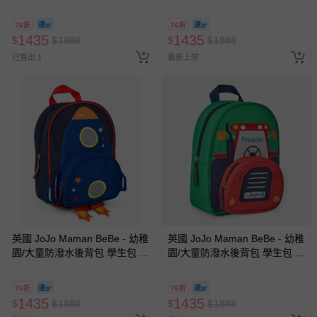
行包-小天使
行包-獨角獸
76折
76折
1435
1435
$
$
1888
$
$
1888
已售出 1
最新上架
英國 JoJo Maman BeBe - 幼稚
英國 JoJo Maman BeBe - 幼稚
園/大童防潑水後背包 學生包 旅
園/大童防潑水後背包 學生包 旅
行包-藍色火箭
行包-紅色車車
76折
76折
1435
1435
$
$
1888
$
$
1888