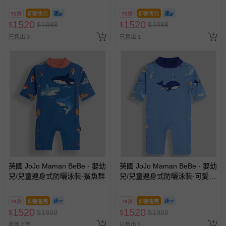
76折
即將售完
76折
即將售完
1520
1520
$
$
1988
$
$
1988
已售出 3
已售出 1
英國 JoJo Maman BeBe - 嬰幼
英國 JoJo Maman BeBe - 嬰幼
兒/兒童連身式防曬泳裝-鯊魚群
兒/兒童連身式防曬泳裝-可愛鯨
魚
76折
即將售完
76折
即將售完
1520
1520
$
$
1988
$
$
1988
最新上架
已售出 5