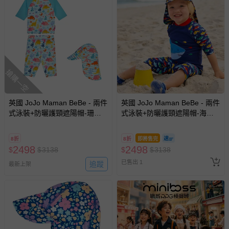
搶購一空
英國 JoJo Maman BeBe - 兩件
英國 JoJo Maman BeBe - 兩件
式泳裝+防曬護頸遮陽帽-珊瑚
式泳裝+防曬護頸遮陽帽-海中
礁_JJL1993+珊瑚礁_JJL2757
霸王_JJH1306+海中霸王
_JJH1311
8折
8折
即將售完
2498
2498
$
$
3138
$
$
3138
已售出 1
追蹤
最新上架