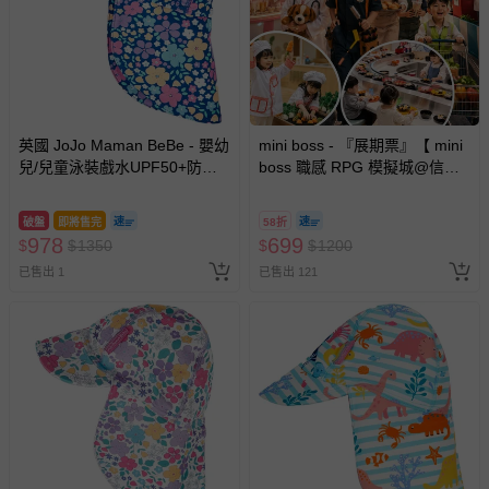
英國 JoJo Maman BeBe - 嬰幼
mini boss - 『展期票』【 mini
兒/兒童泳裝戲水UPF50+防曬
boss 職感 RPG 模擬城@信義
護頸遮陽帽-小小花園
A11 】2026/7/10-8/30 (電子票
券，於展期現場憑訂單編號兌
破盤
即將售完
58折
換，依現場梯次安排入場，逾
978
699
$
$
1350
$
$
1200
期作廢) (兒童票(2歲以上)贈一
已售出 1
已售出 121
名陪伴成人)