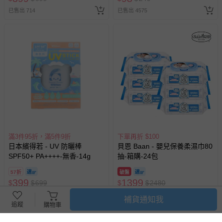
已售出 714
已售出 4575
滿3件95折，滿5件9折
下單再折 $100
日本繽得若 - UV 防曬棒
貝恩 Baan - 嬰兒保養柔濕巾80
SPF50+ PA++++-無香-14g
抽-箱購-24包
57折
破盤
399
1399
$
$
699
$
$
2480
已售出 706
已售出 13612
補貨通知我
追蹤
購物車