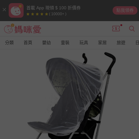
首載 App 現領 $ 100 折價券
點我領券
( 10000+ )
分類
首頁
嬰幼
童裝
玩具
家居
旅遊