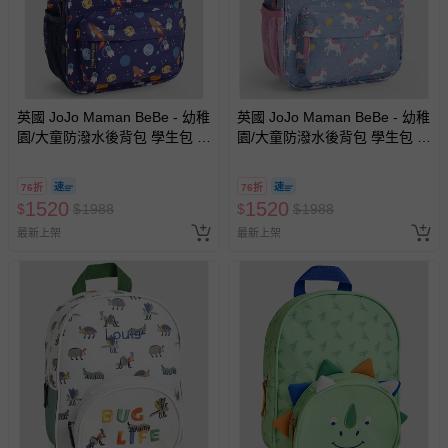
區，可能會無法配送，或須依據商品需加收離島運費。廠商
亦保留出貨與否的權利。離島、偏遠地區、樓層親送等加價
費用，可能會另需加收。
商品實際的配達日期，可於訂單個人資料內的查詢訂單內，
已出貨通知之訊息為主。
英國 JoJo Maman BeBe - 幼稚
英國 JoJo Maman BeBe - 幼稚
園/大童防潑水後背包 學生包 旅
園/大童防潑水後背包 學生包 旅
如您收到商品，請依正常流程檢查是否完好，若商品遇瑕疵
行包-外太空
行包-甜美獨角獸
情形，您可申請更換新品或退貨，請見：
退貨的辦理流程
。
76折
76折
若您對於會員帳號、商品訂購與資訊、購物流程、付款方
1520
1520
$
$
1988
$
$
1988
式、折價券與購物金的使用、退貨及商品運送方式等有疑
最新上架
最新上架
問，你可詳見：
媽咪愛客服中心
。
預購商品：預購為海外同步代購，遇缺貨即會通知媽咪並協
助取消退款事宜。
商品如因「價格、組合」等錯誤原因，導致無法安排出貨，
會主動以簡訊及mail通知訂單取消事宜，並將提供適當補
償。