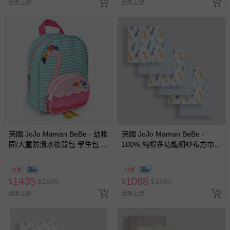
最新上架
最新上架
英國 JoJo Maman BeBe - 幼稚
英國 JoJo Maman BeBe -
園/大童防潑水後背包 學生包 旅
100% 純棉多功能細紗布方巾/
行包-火烈鳥
包巾/小薄被/拍嗝巾/安撫巾 6入
禮盒組(60*60cm)-藍色長頸鹿
76折
74折
1435
1088
$
$
1888
$
$
1480
最新上架
最新上架