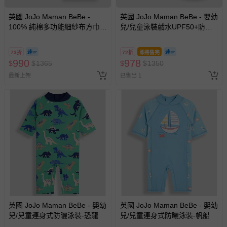
英國 JoJo Maman BeBe -
英國 JoJo Maman BeBe - 嬰幼
100% 純棉多功能細紗布方巾/
兒/兒童泳裝戲水UPF50+防曬
包巾/小薄被/拍嗝巾/安撫巾 6入
護頸遮陽帽-鯊魚群
禮盒組(60*60cm)-粉彩組
73折
72折
即將售完
990
978
$
$
1365
$
$
1350
最新上架
已售出 1
英國 JoJo Maman BeBe - 嬰幼
英國 JoJo Maman BeBe - 嬰幼
兒/兒童連身式防曬泳裝-恐龍
兒/兒童連身式防曬泳裝-帆船