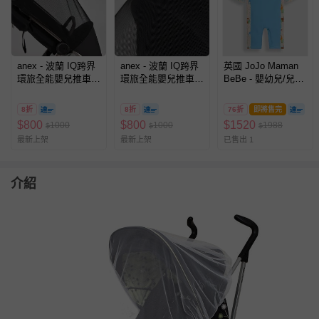
anex - 波蘭 IQ跨界
anex - 波蘭 IQ跨界
英國 JoJo Maman
環旅全能嬰兒推車
環旅全能嬰兒推車
BeBe - 嬰幼兒/兒童
配件 登機車專用蚊
配件 雙向車專用蚊
連身式防曬泳裝-獅
帳
帳
子
8折
8折
76折
即將售完
$
800
$
800
$
1520
1000
1000
1988
$
$
$
最新上架
最新上架
已售出 1
介紹