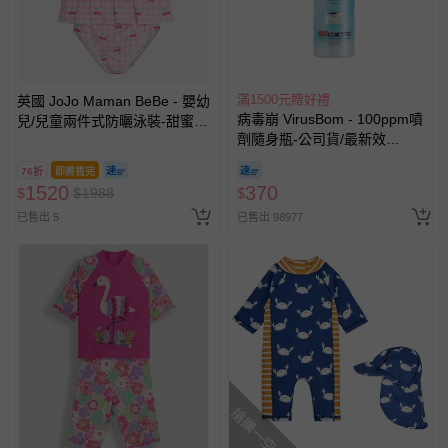
滿1500元贈好禮
英國 JoJo Maman BeBe - 嬰幼
病毒崩 VirusBom - 100ppm噴
兒/兒童兩件式防曬泳裝-甜蜜櫻
劑隨身瓶-公司貨/最新效
桃
期-100ml
76折
即將售完
1520
370
$
$
1988
$
已售出 5
已售出 98977
搶購一空