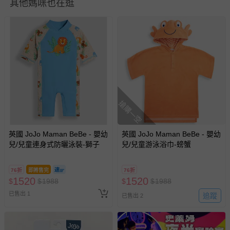
其他媽咪也在逛
瑕疵退換貨所產生的運費，將由媽咪愛負責處理，若非瑕疵
退貨，您可至『查詢訂單』>『已出貨』中查詢該筆訂單，
並點選『我要退貨』即可進行申請。若有相關退貨問題，請
至媽咪愛
LINE@客服ID: @mamilove
我們將依序為您處理
與服務，謝謝。
針對滿件折/滿額贈…等活動，如因部份退貨，而該訂單保
留商品未達活動門檻，將以原價計算，活動贈品亦需一併退
回。
搶購一空
部分商品依據消費者保護法的規定，不適用七天鑑賞期/猶
英國 JoJo Maman BeBe - 嬰幼
英國 JoJo Maman BeBe - 嬰幼
豫期範圍：
兒/兒童連身式防曬泳裝-獅子
兒/兒童游泳浴巾-螃蟹
易於腐敗、保存期限較短或解約時即將逾期（例如生鮮
商品、食品等）。
76折
即將售完
76折
客製化商品（例如客製生日書、姓名貼等）。
1520
1520
$
$
1988
$
$
1988
報紙、期刊或雜誌（惟書籍如經拆封、使用，則酌收整
已售出 1
追蹤
已售出 2
新費用）。
經消費者拆封之影音商品或電腦軟體（例如 DVD、CD
等）。