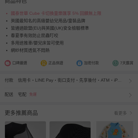
商品特色
國泰世華 Cube 卡切換童樂匯享 5% 回饋無上限
英國最知名的高級嬰幼兒用品/童裝品牌
皆通過歐盟(EU)與英國(UK)安全檢驗標準
春夏季有效防止昆蟲叮咬
多用途推車/嬰兒床皆可使用
網紗材質透氣不悶熱
口碑嚴選
正品保證
加密付款
7天鑑賞
付款
信用卡・LINE Pay・街口支付・先享後付・ATM・iPASS MONEY
配送
宅配
免運
更多推薦商品
看更多