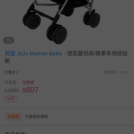
1/1
英國 JoJo Maman BeBe
-
透氣嬰兒床/推車多用途蚊
帳
已售出 2
商品編號：361657
市售價
促銷價
607
$
1080
$
56折
折價券
可使用折價券