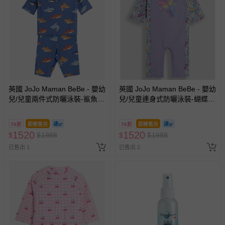
英國 JoJo Maman BeBe - 嬰幼
英國 JoJo Maman BeBe - 嬰幼
兒/兒童兩件式防曬泳裝-鯊魚戲
兒/兒童連身式防曬泳裝-蝴蝶翩
水
飛
76折
即將售完
76折
即將售完
1520
1520
$
$
1988
$
$
1988
已售出 1
已售出 2