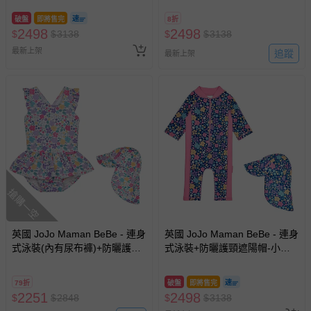
_JJL2753
破盤
即將售完
8折
2498
2498
$
$
3138
$
$
3138
最新上架
追蹤
最新上架
搶購一空
英國 JoJo Maman BeBe - 連身
英國 JoJo Maman BeBe - 連身
式泳裝(內有尿布褲)+防曬護頸
式泳裝+防曬護頸遮陽帽-小小
遮陽帽-羅蘭花圈_JJL2086+紫
花園_JJL2057+小小花園
羅蘭_JJL2764
_JJL2863
79折
破盤
即將售完
2251
2498
$
$
2848
$
$
3138