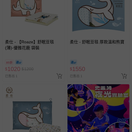
商品產地（國）：台灣
尺寸
20 x 20 (cm)
布巾：棉質水針布
材質
1包160片入
數量
柔仕 - 【Roaze】舒眠豆毯
乾濕兩用布巾於加濕狀態下，因產品本身無添加防腐劑，
柔仕 - 舒眠豆毯 厚款溫和熊寶
建
(薄)-優雅花鹿 袋裝
議盡快使用完畢。
85折
退換貨須知
1020
1550
$
$
1200
$
您所購買的商品享有7天的鑑賞期／猶豫期權益，但此期間
已售出 1
已售出 1
並非試用期，您所退回的商品必須是未經使用的全新狀態，
包含完整包裝、配件、說明文件及贈品等。
如需退換貨，請於收到商品7天（含例假日內提出），如為
瑕疵退換貨所產生的運費，將由媽咪愛負責處理，若非瑕疵
退貨，您可至『查詢訂單』>『已出貨』中查詢該筆訂單，
並點選『我要退貨』即可進行申請。若有相關退貨問題，請
至媽咪愛
LINE@客服ID: @mamilove
我們將依序為您處理