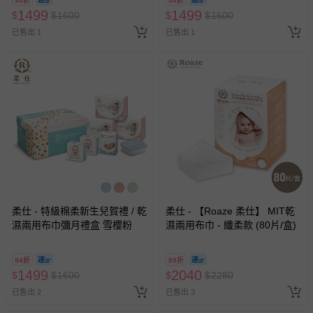
94折
94折
1499
1499
$
$
1600
$
$
1600
已售出 1
已售出 1
柔仕 - 特級棉柔新生兒賀禮 / 乾
柔仕 - 【Roaze 柔仕】 MIT乾
濕兩用布巾彌月禮盒 雪櫻粉
濕兩用布巾 - 纖柔款 (80片/盒)
94折
89折
1499
2040
$
$
1600
$
$
2280
已售出 2
已售出 3