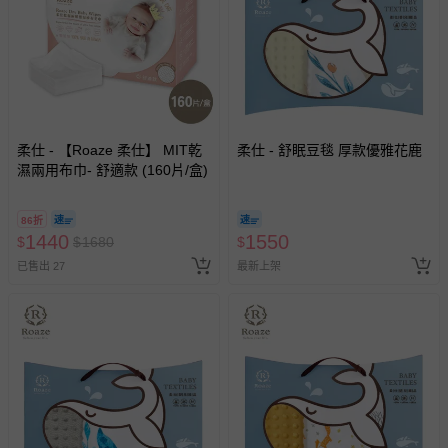
柔仕 - 【Roaze 柔仕】 MIT乾
柔仕 - 舒眠豆毯 厚款優雅花鹿
濕兩用布巾- 舒適款 (160片/盒)
86折
1440
1550
$
$
1680
$
已售出 27
最新上架