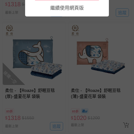
商品實際的配達日期，可於訂單個人資料內的查詢訂單內，
1318
1318
$
$
1550
$
$
1550
繼續使用網頁版
已出貨通知之訊息為主。
追蹤
追蹤
最新上架
最新上架
如您收到商品，請依正常流程檢查是否完好，若商品遇瑕疵
情形，您可申請更換新品或退貨，請見：
退貨的辦理流程
。
若您對於會員帳號、商品訂購與資訊、購物流程、付款方
式、折價券與購物金的使用、退貨及商品運送方式等有疑
問，你可詳見：
媽咪愛客服中心
。
預購商品：預購為海外同步代購，遇缺貨即會通知媽咪並協
助取消退款事宜。
商品如因「價格、組合」等錯誤原因，導致無法安排出貨，
搶購一空
會主動以簡訊及mail通知訂單取消事宜，並將提供適當補
償。
柔仕 - 【Roaze】舒眠豆毯
柔仕 - 【Roaze】舒眠豆毯
(厚)-盛夏花草 袋裝
(薄)-盛夏花草 袋裝
85折
85折
1318
1020
$
$
1550
$
$
1200
最新上架
追蹤
最新上架