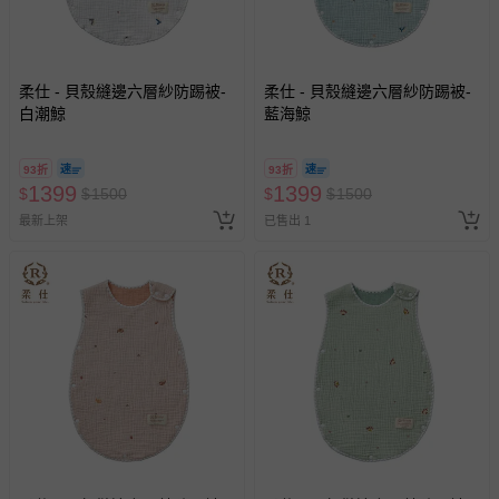
柔仕 - 貝殼縫邊六層紗防踢被-
柔仕 - 貝殼縫邊六層紗防踢被-
白潮鯨
藍海鯨
93折
93折
1399
1399
$
$
1500
$
$
1500
最新上架
已售出 1