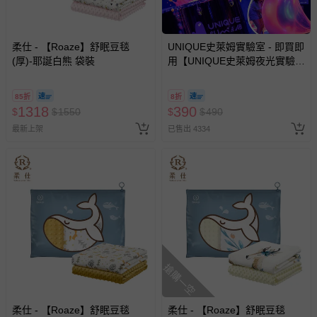
與服務，謝謝。
針對滿件折/滿額贈…等活動，如因部份退貨，而該訂單保
柔仕 - 【Roaze】舒眠豆毯
UNIQUE史萊姆實驗室 - 即買即
留商品未達活動門檻，將以原價計算，活動贈品亦需一併退
(厚)-耶誕白熊 袋裝
用【UNIQUE史萊姆夜光實驗室
回。
@ 台北科教館 】2026/6/11-
8/30 (電子票券，於展期現場憑
85折
8折
訂單編號兌換，逾期作廢) (大
1318
部分商品依據消費者保護法的規定，不適用七天鑑賞期/猶
390
$
$
1550
$
$
490
人小孩均一價(3歲以上需購票))
豫期範圍：
最新上架
已售出 4334
易於腐敗、保存期限較短或解約時即將逾期（例如生鮮
商品、食品等）。
客製化商品（例如客製生日書、姓名貼等）。
報紙、期刊或雜誌（惟書籍如經拆封、使用，則酌收整
新費用）。
經消費者拆封之影音商品或電腦軟體（例如 DVD、CD
等）。
搶購一空
非以有形媒介提供之數位內容或一經提供即為完成之線
上服務，經消費者事先同意始提供（例如線上課程、遊
戲或活動點數等）。
柔仕 - 【Roaze】舒眠豆毯
柔仕 - 【Roaze】舒眠豆毯