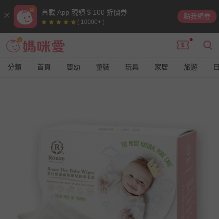
首載 App 現領 $ 100 折價券
點我領券
( 10000+ )
分類
首頁
嬰幼
童裝
玩具
家居
旅遊