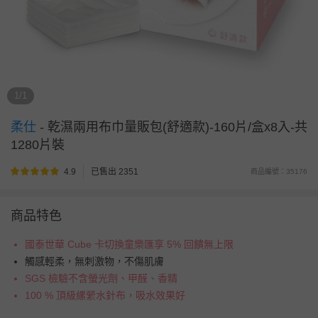
1/1
柔仕
-
乾濕兩用布巾量販包(舒適款)-160片/盒x8入-共
1280片裝
4.9
已售出 2351
商品編號：35176
商品特色
國泰世華 Cube 卡切換童樂匯享 5% 回饋無上限
觸感輕柔，無刺激物，不傷肌膚
SGS 檢驗不含螢光劑、甲醛、香精
100 % 頂級縲縈水針布，吸水效果好