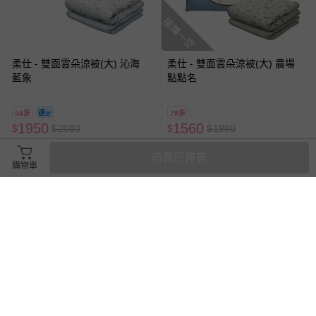
搶購一空
柔仕 - 雙面雲朵涼被(大) 沁海
柔仕 - 雙面雲朵涼被(大) 農場
藍象
點點名
94折
79折
1950
1560
$
$
2080
$
$
1980
已售出 1
追蹤
最新上架
商品已停售
購物車