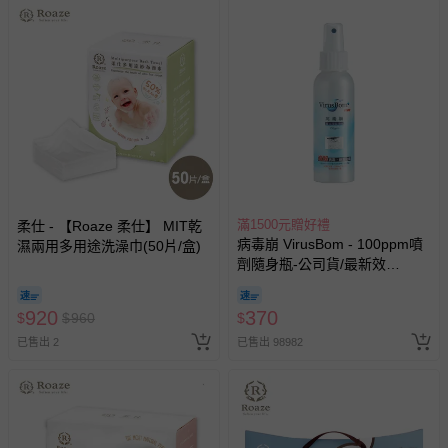
滿1500元贈好禮
柔仕 - 【Roaze 柔仕】 MIT乾
病毒崩 VirusBom - 100ppm噴
濕兩用多用途洗澡巾(50片/盒)
劑隨身瓶-公司貨/最新效
期-100ml
920
370
$
$
960
$
已售出 2
已售出 98982