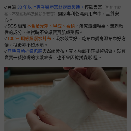
✓台灣
30 年以上專業醫療器材廠商製造，
經驗豐富
（如加工紗
獨家專利乾濕兩用布巾，品質安
布、不織布敷料及檢診手套等）
心。
✓
SGS 檢驗
不含螢光劑、甲醛、香精
，觸感纖細輕柔、無刺激
性的成分，擦拭時不會讓寶寶肌膚受傷。
✓
100 % 頂級縲縈水針布
，吸水效果好，乾布巾變身濕布巾好方
便，拭後亦不留水漬。
✓
無塵自動折疊包裝
天然縲縈布，質地強韌不容易掉綿絮，就算
寶寶一餐擦嘴的次數較多，也不會因擦拭變形 喔。