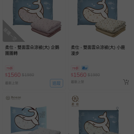
搶購一空
柔仕 - 雙面雲朵涼被(大) 企鵝
柔仕 - 雙面雲朵涼被(大) 小鹿
團團轉
漫步
79折
79折
1560
1560
$
$
1980
$
$
1980
最新上架
追蹤
最新上架