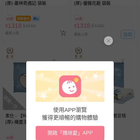
(厚)-叢林奇遇記 袋裝
(厚)-優雅花鹿 袋裝
已拆封之以下類型商品：
-個人衛生用品（例如尿布、貼身衣物、泳裝、襪子、地
墊、寢具類等）。
85折
即將售完
85折
-新生兒親膚衣物（嬰幼兒包巾與背巾、包屁衣、學習
1318
1318
$
$
1550
$
$
1550
褲、紗布衣等）。
最新上架
追蹤
最新上架
-接觸性孕哺產品（奶嘴、奶瓶、擠乳器、哺乳衣、托腹
帶束縛衣、餐搖椅等）。
-其他原廠盒裝商品封口處已貼上「不可拆封」，或具警
示字句等說明貼紙、封條者。
國際航空、客運、訂房等服務。
相關的退換貨辦理流程，可詳見：
退換貨 & 退款問題
搶購一空
搶購一空
其他常見問題：
使用APP瀏覽
運送服務：目前提供的運送僅限台灣本島。如您位於離島地
柔仕 - 【Roaze】舒眠豆毯
柔仕 - 【Roaze】舒眠豆毯
獲得更順暢的購物體驗
區，可能會無法配送，或須依據商品需加收離島運費。廠商
(厚)-機靈玉兔 袋裝
(厚)-溫和熊寶 袋裝
亦保留出貨與否的權利。離島、偏遠地區、樓層親送等加價
費用，可能會另需加收。
開啟「媽咪愛」APP
85折
85折