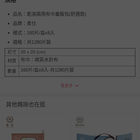
規格
品名：乾濕兩用布巾量販包(舒適款)
品牌：柔仕
樣式：160片/盒x8入
規格：共1280片裝
尺寸
20 x 20 (cm)
布巾：棉質水針布
材質
160片/盒x8入-共1280片裝
數量
乾濕兩用布巾於加濕狀態下，因產品本身無添加防腐劑，
建
看更多
議盡快使用完畢。
其他媽咪也在逛
組合內容物：
1.
品名：乾濕兩用布巾量販包(舒適款)
品牌：柔仕