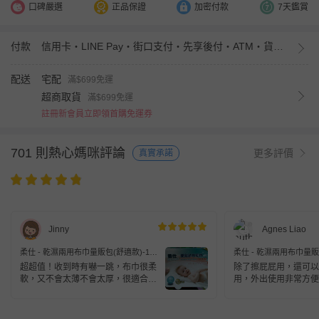
口碑嚴選
正品保證
加密付款
7天鑑賞
付款
信用卡・LINE Pay・街口支付・先享後付・ATM・貨到付款・iPASS MONEY
配送
宅配
滿$699免運
超商取貨
滿$699免運
註冊新會員立即領首購免運券
701 則熱心媽咪評論
更多評價
真實承諾
Jinny
Agnes Liao
柔仕 - 乾濕兩用布巾量販包(舒適款)-160
柔仕 - 乾濕兩用布巾量販包
片/盒
片/盒
超超值！收到時有嚇一跳，布巾很柔
除了擦屁屁用，還可以
軟，又不會太薄不會太厚，很適合拿
用，外出使用非常方便
來擦寶寶屁屁及擦口水用