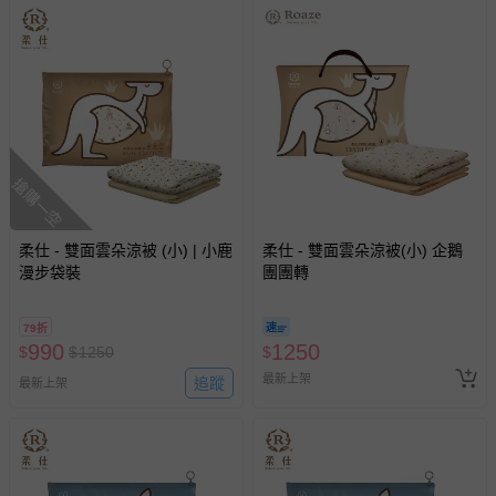
搶購一空
柔仕 - 雙面雲朵涼被 (小) | 小鹿
柔仕 - 雙面雲朵涼被(小) 企鵝
漫步袋裝
團團轉
79折
990
1250
$
$
1250
$
最新上架
追蹤
最新上架