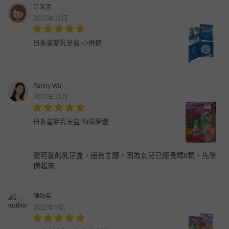
江采潔
2022年11月
日系童話乳牙盒-小飛俠
Fanny Wu
2022年11月
日系童話乳牙盒-仙境夢遊
蠻可愛的乳牙盒，還有主題，因為女兒已經長媽8顆，先準
備起來
陳映希
2022年9月