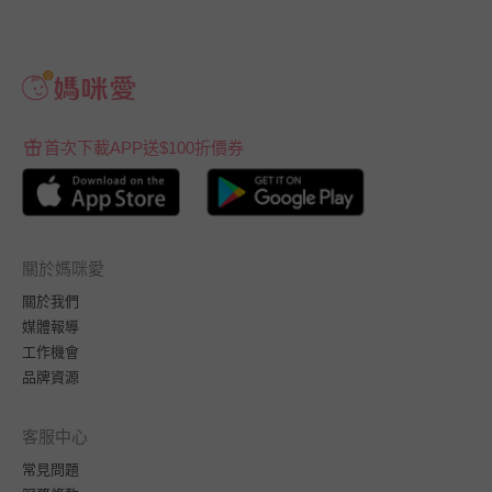
首次下載APP送$100折價券
關於媽咪愛
關於我們
媒體報導
工作機會
品牌資源
客服中心
常見問題