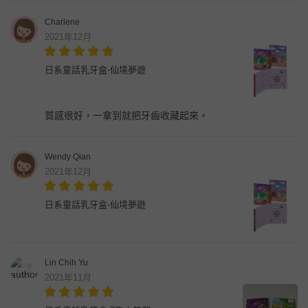
Charlene
2021年12月
日系童話乳牙盒-仙境夢遊
質感很好，一拿到就把牙齒收藏起來。
Wendy Qian
2021年12月
日系童話乳牙盒-仙境夢遊
Lin Chih Yu
2021年11月