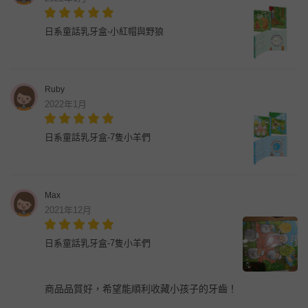
日系童話乳牙盒-小紅帽與野狼
Ruby
2022年1月
日系童話乳牙盒-7隻小羊們
Max
2021年12月
日系童話乳牙盒-7隻小羊們
商品品質好，希望能順利收藏小孩子的牙齒！