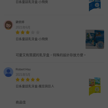
日系童話乳牙盒-小飛俠
饒依婷
2021年6月
日系童話乳牙盒-小飛俠
可愛又有質感的乳牙盒，特殊的設計存放方便。
Robert Hsu
2021年5月
日系童話乳牙盒-魔豆與巨人
商品佳