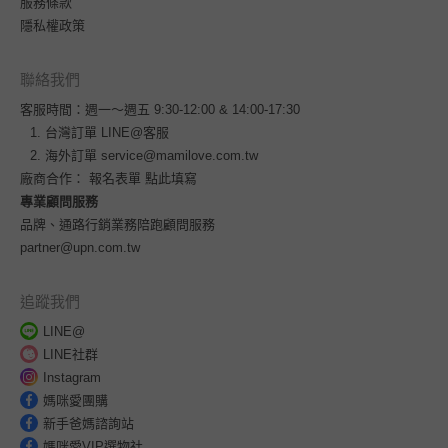
服務條款
隱私權政策
聯絡我們
客服時間：週一～週五 9:30-12:00 & 14:00-17:30
台灣訂單
LINE@客服
海外訂單
service@mamilove.com.tw
廠商合作：
報名表單 點此填寫
專業顧問服務
品牌、通路行銷業務陪跑顧問服務
partner@upn.com.tw
追蹤我們
LINE@
LINE社群
Instagram
媽咪愛團購
新手爸媽諮詢站
媽咪愛VIP選物社