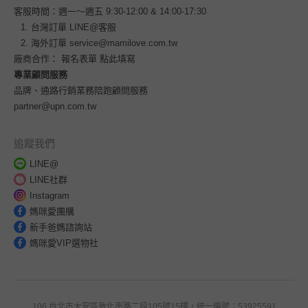
客服時間：週一～週五 9:30-12:00 & 14:00-17:30
台灣訂單
LINE@客服
海外訂單
service@mamilove.com.tw
廠商合作：
報名表單 點此填寫
專業顧問服務
品牌、通路行銷業務陪跑顧問服務
partner@upn.com.tw
追蹤我們
LINE@
LINE社群
Instagram
媽咪愛團購
新手爸媽諮詢站
媽咪愛VIP選物社
106 台北市大安區敦化南路二段105號15樓，統一編號：53925591