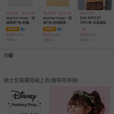
滿1件8折，滿2件7折
滿1件8折，滿2件7折
滿2件95折
akachan honpo - 短
akachan honpo - 短
日本 BREEZE -
袖隔熱T恤-刺繡-米
袖T恤-拼接圖案-橘
100%棉 活潑滿版短
白色
色
袖上衣-半圓-橘
即將售完
即將售完
6折
$
280
$
200
$
459
350
250
760
$
$
$
已售出 3
已售出 4
已售出 14
介紹
迪士尼寬擺短袖上衣(後碎花拼接)