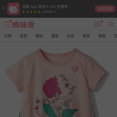
首載 App 現領 $ 100 折價券
點我領券
( 10000+ )
分類
首頁
嬰幼
童裝
玩具
家居
旅遊