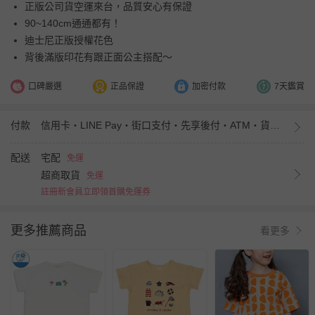
正版公司貨空運來台，品質安心有保證
90~140cm通通都有！
迪士尼正版授權花色
背後滿版印花有跟正面公主搭配～
口碑嚴選
正品保證
加密付款
7天鑑賞
付款
信用卡・LINE Pay・街口支付・先享後付・ATM・貨到付款・iPASS MONEY
配送
宅配
免運
超商取貨
免運
註冊新會員立即領首購免運券
更多推薦商品
看更多