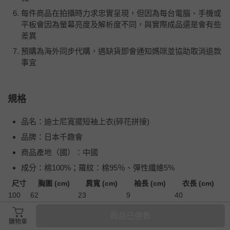
每件商品在拍攝時力求忠實呈現，但因為每台電腦、手機或
平板會因為螢幕亮度及解析度不同，與實際成品還是會有些
差異
預購為海外同步代購，遇缺貨即會通知媽咪並協助取消退款
事宜
規格
品名：迪士尼寬擺短袖上衣(碎花拼接)
品牌：日本千趣會
商品產地（國）：中國
成分：棉100%；羅紋：棉95％、彈性纖維5%
尺寸
胸圍 (cm)
肩寬 (cm)
袖長 (cm)
衣長 (cm)
100
62
23
9
40
110
66
25
10
43
商品已停售
120
70
27
11
46
購物車