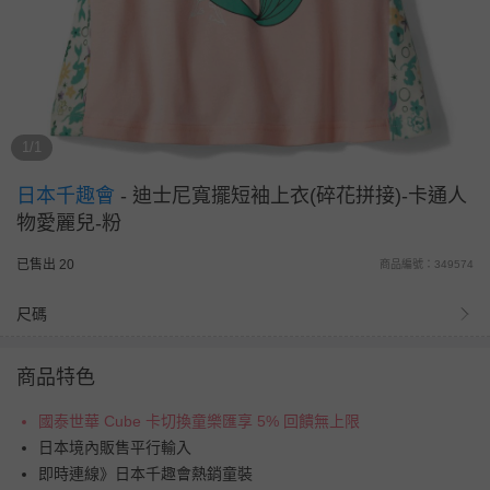
1/1
日本千趣會
-
迪士尼寬擺短袖上衣(碎花拼接)-卡通人
物愛麗兒-粉
已售出 20
商品編號：349574
尺碼
商品特色
國泰世華 Cube 卡切換童樂匯享 5% 回饋無上限
日本境內販售平行輸入
即時連線》日本千趣會熱銷童裝