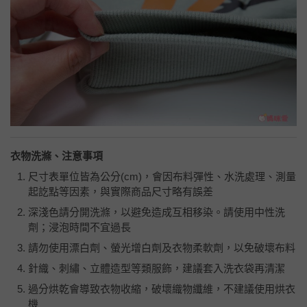
衣物洗滌、注意事項
尺寸表單位皆為公分
(cm)
，會因布料彈性、水洗處理、測量
起訖點等因素，與實際商品尺寸略有誤差
深淺色請分開洗滌，以避免造成互相移染。請使用中性洗
劑；浸泡時間不宜過長
請勿使用漂白劑、螢光增白劑及衣物柔軟劑，以免破壞布料
針織、刺繡、立體造型等類服飾，建議套入洗衣袋再清潔
過分烘乾會導致衣物收縮，破壞織物纖維，不建議使用烘衣
機