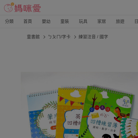
分類
首頁
嬰幼
童裝
玩具
家居
旅遊
童書館
ㄅㄆㄇ/字卡
練習注音 / 國字