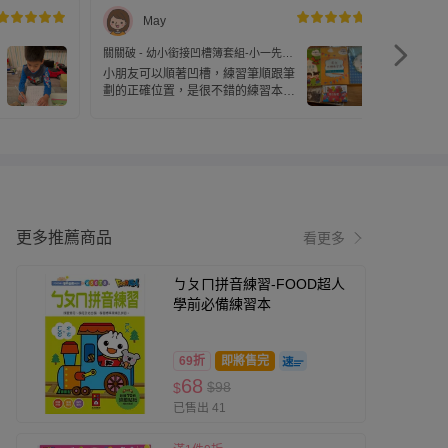
May
關關破 - 幼小銜接凹槽簿套組-小一先修
關關破 
+英文+筆順初級+贈：努力存摺6本(拼圖
+英文+
小朋友可以順著凹槽，練習筆順跟筆
給中班
款)-暢銷教養作家王麗芳老師研發
款)-暢
劃的正確位置，是很不錯的練習本
忘記了
哦！
劃。
更多推薦商品
看更多
ㄅㄆㄇ拼音練習-FOOD超人
學前必備練習本
69折
即將售完
68
$98
$
已售出 41