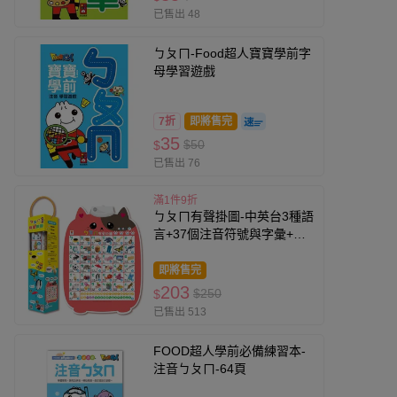
已售出 48
ㄅㄆㄇ-Food超人寶寶學前字
母學習遊戲
7折
即將售完
35
$50
$
已售出 76
滿1件9折
ㄅㄆㄇ有聲掛圖-中英台3種語
言+37個注音符號與字彙+ㄅ~
ㄦ連續跟讀語音+2首律動性兒
歌+互動問答遊戲
即將售完
203
$250
$
已售出 513
FOOD超人學前必備練習本-
注音ㄅㄆㄇ-64頁