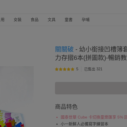
日用
女裝
食品
文具
童書
孕哺
關關破
-
幼小銜接凹槽簿套
力存摺6本(拼圖款)-暢
5
已售出 321
商品特色
國泰世華 Cube 卡切換童樂匯享 5%
小一新鮮人必備寫字練習本