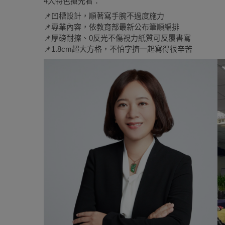
4大特色搶先看：
📌
凹槽設計，順著寫手腕不過度施力
📌
專業內容，依教育部最新公布筆順編排
📌
厚磅耐擦、0反光不傷視力紙質可反覆書寫
📌
1.8cm超大方格，不怕字擠一起寫得很辛苦