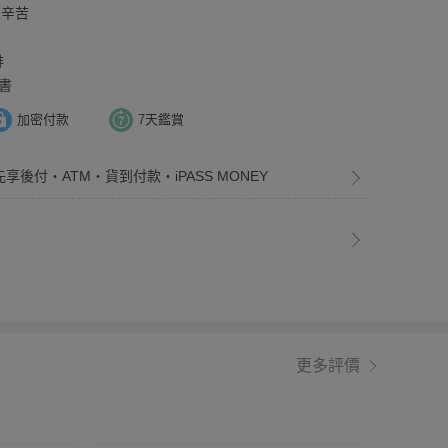
很辛苦
排
書
加密付款
7天鑑賞
先享後付・ATM・貨到付款・iPASS MONEY
更多評價