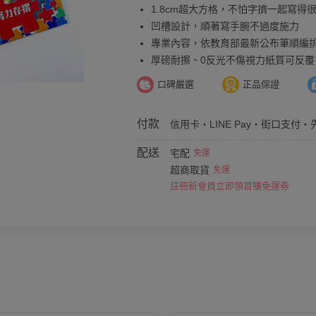
1.8cm超大方格，不怕字擠一起寫得
凹槽設計，順著寫手腕不過度施力
專業內容，依教育部最新公布筆順編
厚磅耐擦、0反光不傷視力紙質可反覆
口碑嚴選
正品保證
付款
信用卡・LINE Pay・街口支付・
配送
宅配
免運
超商取貨
免運
註冊新會員立即領首購免運券