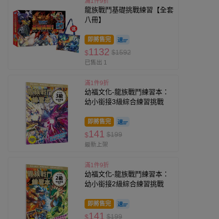
滿1件9折
龍族戰鬥基礎挑戰練習【全套
八冊】
即將售完
1132
$1592
$
已售出 1
滿1件9折
幼福文化-龍族戰鬥練習本：
幼小銜接3級綜合練習挑戰
即將售完
141
$199
$
最新上架
滿1件9折
幼福文化-龍族戰鬥練習本：
幼小銜接2級綜合練習挑戰
即將售完
141
$199
$