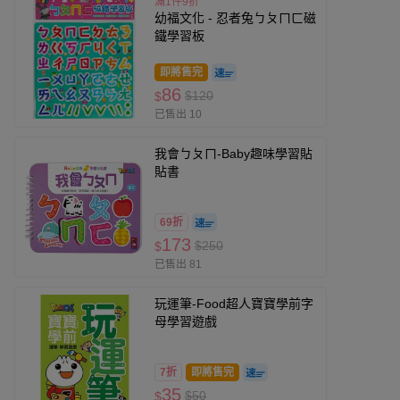
滿1件9折
幼福文化 - 忍者兔ㄅㄆㄇㄈ磁
鐵學習板
即將售完
86
$120
$
已售出 10
我會ㄅㄆㄇ-Baby趣味學習貼
貼書
69折
173
$250
$
已售出 81
玩運筆-Food超人寶寶學前字
母學習遊戲
7折
即將售完
35
$50
$