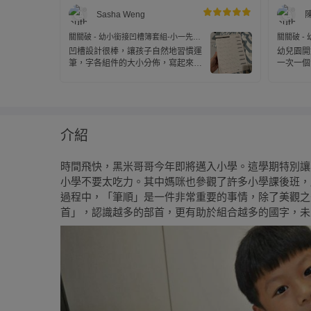
Sasha Weng
關關破 - 幼小銜接凹槽簿套組-小一先修
關關破 -
+英文+筆順初級+贈：努力存摺6本(拼圖
+英文+筆
凹槽設計很棒，讓孩子自然地習慣運
幼兒園開
款)
款)
筆，字各組件的大小分佈，寫起來很
一次一個
有成就感，孩子很喜歡寫！
夠積少成
介紹
時間飛快，黑米哥哥今年即將邁入小學。這學期特別讓
小學不要太吃力。其中媽咪也參觀了許多小學課後班，
過程中，「筆順」是一件非常重要的事情，除了美觀之
首」，認識越多的部首，更有助於組合越多的國字，未