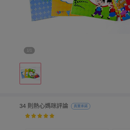
1/1
34 則熱心媽咪評論
真實承諾