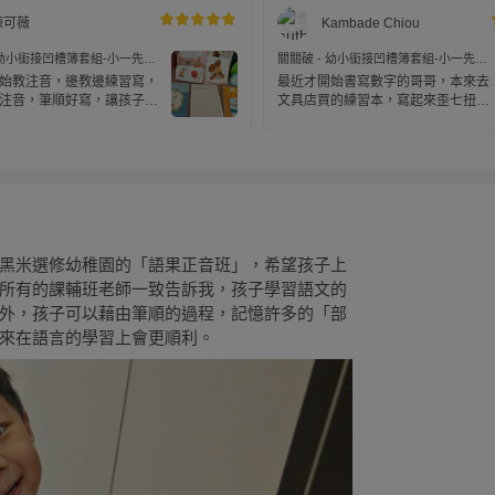
陳可薇
Kambade Chiou
 幼小銜接凹槽簿套組-小一先修
關關破 - 幼小銜接凹槽簿套組-小一先修
順初級+贈：努力存摺6本(拼圖
+英文+筆順初級+贈：努力存摺6本(拼圖
始教注音，邊教邊練習寫，
最近才開始書寫數字的哥哥，本來去
款)
注音，筆順好寫，讓孩子能
文具店買的練習本，寫起來歪七扭八
多。
的。最近收到凹槽簿練習了一下，真
的差蠻多的耶，哥哥可以順著凹槽練
習筆順，寫的沒有壓力很有成就感喔
黑米選修幼稚園的「語果正音班」，希望孩子上
所有的課輔班老師一致告訴我，孩子學習語文的
外，孩子可以藉由筆順的過程，記憶許多的「部
來在語言的學習上會更順利。