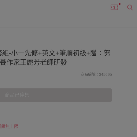
組-小一先修+英文+筆順初級+贈：努
銷教養作家王麗芳老師研發
商品編號：345695
商品已停售
 回饋無上限