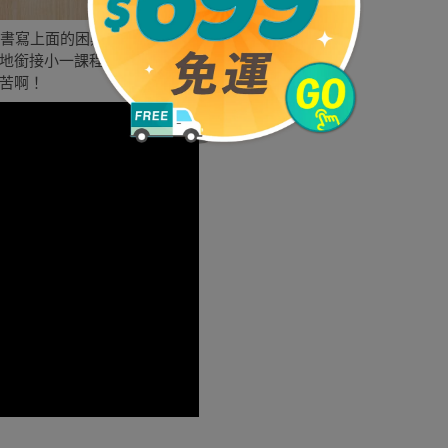
在書寫上面的困難進而影響學業，所以根據教育部
地銜接小一課程，不然小一只有10週學ㄅㄆㄇ怎
苦啊！