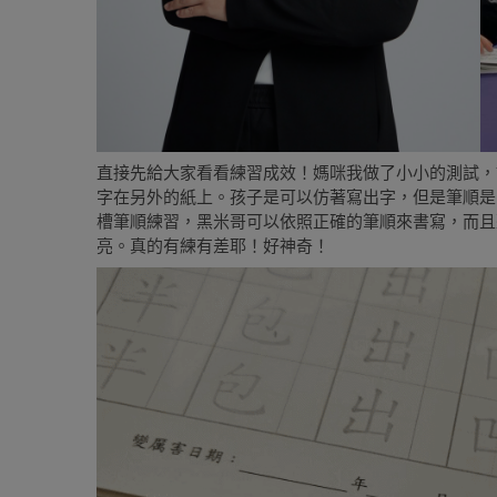
直接先給大家看看練習成效！媽咪我做了小小的測試，
字在另外的紙上。孩子是可以仿著寫出字，但是筆順是
槽筆順練習，黑米哥可以依照正確的筆順來書寫，而且
亮。真的有練有差耶！好神奇！