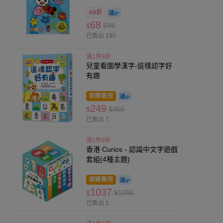
69折
68
$98
$
已售出 195
滿1件9折
兒童看圖學漢字-這樣認字好
有趣
即將售完
249
$350
$
已售出 7
滿1件9折
香港 Curios - 認識中文字遊戲
套組(4種主題)
即將售完
1037
$1280
$
已售出 1