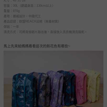
尺寸：45*31*16
容量：30L（建議身高：130cm以上）
重量：970g
產地：挪威設計，中國代工
產品認證：歐盟REACH法規（無毒材質）
保固：一年
清洗方式：可將背部鋁片取出後，直接放入洗衣機清洗蔭乾。
馬上先來給媽媽看看這次的新花色有哪些~