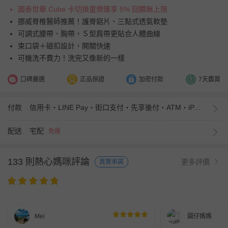
國泰世華 Cube 卡切換童樂匯享 5% 回饋無上限
挪威脊椎醫師推薦！護脊鋁片、三點式透氣軟墊
可調式腰帶、胸帶，Ｓ型肩帶更貼合人體曲線
束口袋＋磁扣設計，開關快速
可機洗不費力！洗完又像新的一樣
口碑嚴選
正品保證
加密付款
7天鑑賞
付款
信用卡・LINE Pay・街口支付・先享後付・ATM・iPASS MONEY
配送
宅配
免運
133 則熱心媽咪評論
更多評價
真實承諾
Mei
圓仔媽媽