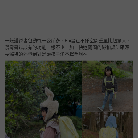
一般護脊書包動輒一公斤多，Frii書包不僅空間重量比超驚人，
護脊書包該有的功能一樣不少，加上快速開關的磁扣設計跟漂
亮獨特的外型絕對是讓孩子愛不釋手啊～