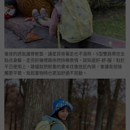
後背的透氣護脊軟墊，讓星菲背著走也不濕熱，S型雙肩帶完全
貼合身軀，走完好幾哩路依然快樂表情，就知道好-舒-服！對於
平日使用上，建議就把較重的書本往後放近內袋，會讓背部接
觸更平整，背起重物時也更加舒適不晃動。