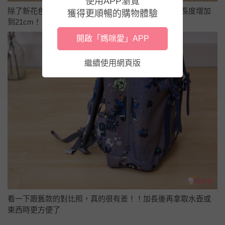
使用APP瀏覽
除了新花色外，另一個升級的重點是！原本側邊拉鏈長度增加
獲得更順暢的購物體驗
到21cm！
開啟「媽咪愛」APP
繼續使用網頁版
看一下跟舊款的對比照，真的很有差！！加長後再拿取水壺或
東西時更方便了