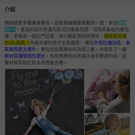
介紹
開過這麼多團護脊書包，這款是編媽最喜歡的一個！來自
挪威
的Frii
，童話的設計充滿北歐式的童趣氛圍，沒有死板板的書包
樣，更像是一個出門玩耍、旅行都能帶的休閒包，
還有改良後
的30L新款，
中高年級的孩子也有選擇~~書包
外側拉鍊加長，拿
取東西更方便外
，書包也從兩層布料改成三層，中間多了一層
軟材質讓堅固性更好
，
有些媽媽怕水壺漏水會弄髒書的話，這
層材質有助於防水滲透進去喔～