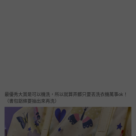
最優秀大賞是可以機洗，所以就算弄髒只要丟洗衣機萬事ok！
（書包鋁條要抽出來再洗）