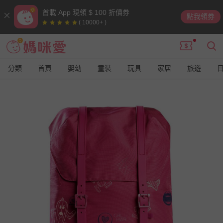
首載 App 現領 $ 100 折價券
點我領券
( 10000+ )
分類
首頁
嬰幼
童裝
玩具
家居
旅遊