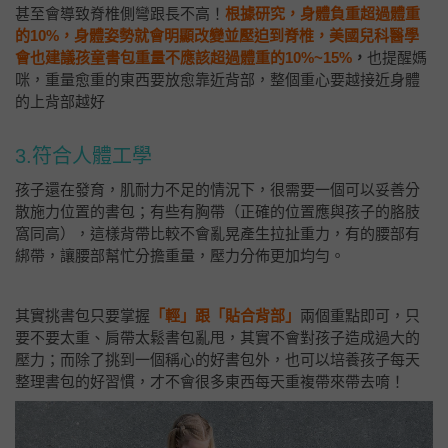
甚至會導致脊椎側彎跟長不高！
根據研究，身體負重超過體重
的10%，身體姿勢就會明顯改變並壓迫到脊椎，美國兒科醫學
會也建議孩童書包重量不應該超過體重的10%~15%
，
也提醒媽
咪，重量愈重的東西要放愈靠近背部，整個重心要越接近身體
的上背部越好
3.符合人體工學
孩子還在發育，肌耐力不足的情況下，很需要一個可以妥善分
散施力位置的書包；有些有胸帶（正確的位置應與孩子的胳肢
窩同高），這樣背帶比較不會亂晃產生拉扯重力，有的腰部有
綁帶，讓腰部幫忙分擔重量，壓力分佈更加均勻。
其實挑書包只要掌握
「輕」跟「貼合背部」
兩個重點即可，只
要不要太重、肩帶太鬆書包亂甩，其實不會對孩子造成過大的
壓力；而除了挑到一個稱心的好書包外，也可以培養孩子每天
整理書包的好習慣，才不會很多東西每天重複帶來帶去唷！