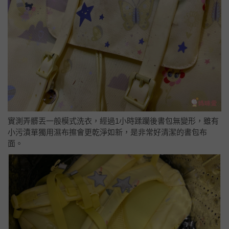
實測弄髒丟一般模式洗衣，經過1小時蹂躪後書包無變形，雖有
小污漬單獨用濕布擦會更乾淨如新，是非常好清潔的書包布
面。