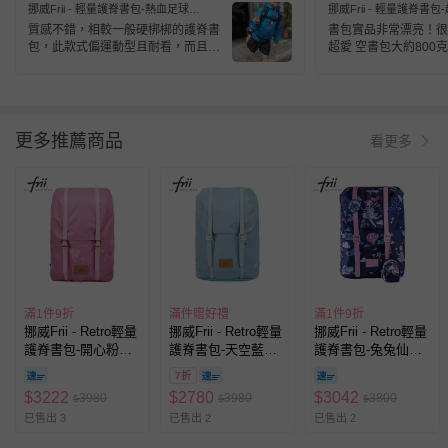
挪威Frii - 輕量護脊書包-熱血足球
挪威Frii - 輕量護脊書
(22L)-2019
(22L)-2019
質感不錯，相較一般硬梆梆的護脊書
書包實品非常漂亮！很
包，此款式偏運動型且耐看，而且孩
超愛 空書包大約800
子很喜歡，很滿意的商品！
是不是設計的關係 東
後 小孩說背起來不重
更多推薦商品
看更多
滿1件9折
滿件贈好禮
滿1件9折
挪威Frii - Retro輕量
挪威Frii - Retro輕量
挪威Frii - Retro輕量
護脊書包-開心粉
護脊書包-天空藍
護脊書包-兔兔仙子
(30L)
(30L)
(22L)
7折
$
3222
$
2780
$
3042
3980
3980
3800
$
$
$
已售出 3
已售出 2
已售出 2