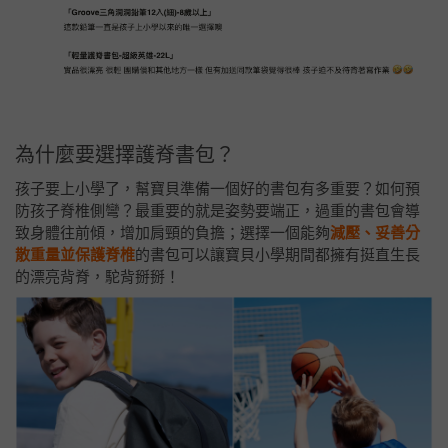
為什麼要選擇護脊書包？
孩子要上小學了，幫寶貝準備一個好的書包有多重要？如何預
防孩子脊椎側彎？最重要的就是姿勢要端正，過重的書包會導
致身體往前傾，增加肩頸的負擔；選擇一個能夠
減壓、妥善分
散重量並保護脊椎
的書包可以讓寶貝小學期間都擁有挺直生長
的漂亮背脊，駝背掰掰！