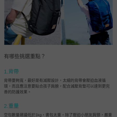
有哪些挑選重點？
1.背帶
背帶要夠寬，最好是有減壓設計，太細的背帶會壓迫血液循
環，而且應注意要貼合孩子肩膀，配合減壓背墊可以達到更完
善的防護效果。
2.重量
空包數量建議低於1kg，書包太重，除了壓迫小朋友肩頸，嚴重