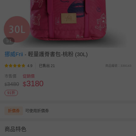
1/1
挪威Frii
-
輕量護脊書包-桃粉 (30L)
4.9
已售出 21
商品編號：339143
市售價
促銷價
3180
$
3480
$
91折
折價券
可使用折價券
商品特色