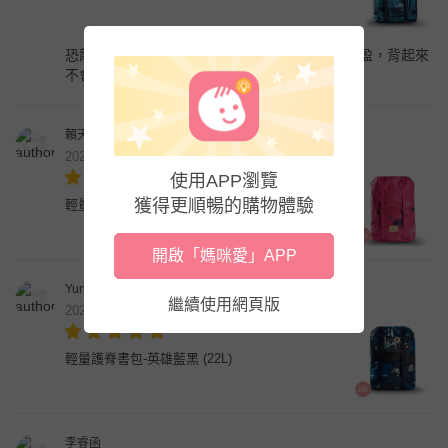
恐龍書包圖案漂亮、非常容易清洗，重量也很輕盈，背起來
不會太費力
賴天輝
2022年3月
使用APP瀏覽
獲得更順暢的購物體驗
輕量護脊書包-桃粉 (30L)
開啟「媽咪愛」APP
Yunrong Yang
繼續使用網頁版
2022年3月
輕量護脊書包-英雄藍黑 (22L)
李睿函