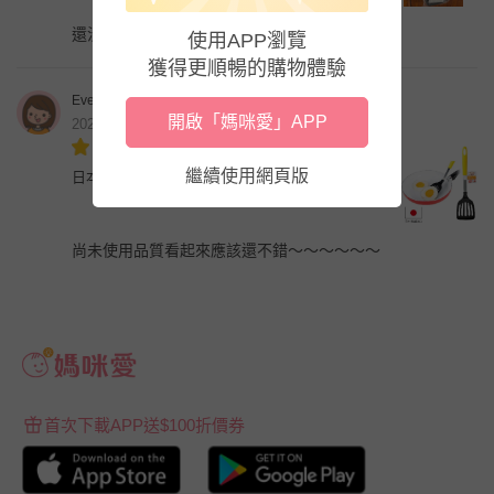
還沒開始用耶！是準備起來替換的備品。
使用APP瀏覽
獲得更順暢的購物體驗
Eve
開啟「媽咪愛」APP
2021年2月
繼續使用網頁版
日本製耐熱不沾鍋專用煎鏟 (黃) FVS-204
尚未使用品質看起來應該還不錯～～～～～～
首次下載APP送$100折價券